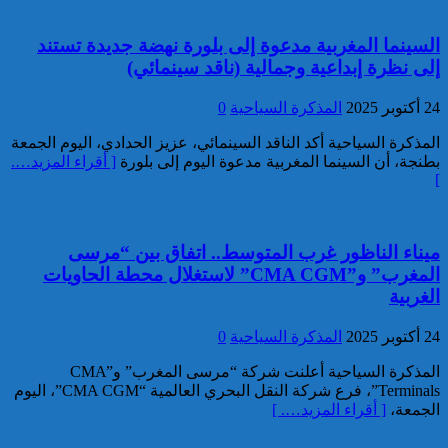
تقديم 17 موقوفا على أنظار النيابة
السينما المغربية مدعوة إلى بلورة نهضة جديدة تستند
العامة لدى محكمة الاستئناف
إلى نظرة إبداعية وجمالية (ناقد سينمائي)
بالقنيطرة على إثر الأحداث التي
عرفتها منطقة سيدي الطيبي
24 أكتوبر 2025
المذكرة السياحية
0
كاريكاتير
المذكرة السياحية أكد الناقد السينمائي، عزيز الحدادي، اليوم الجمعة
بطنجة، أن السينما المغربية مدعوة اليوم إلى بلورة
[ أقراء المزيد….
]
ميناء الناظور غرب المتوسط.. اتفاق بين “مرسى
موظف أمن يتقدم بشكاية لدى
المغرب” و”CMA CGM” لاستغلال محطة الحاويات
الوكيل العام للملك بمحكمة
الغربية
الاستئناف بالدار البيضاء على
خلفية ادعاءات وهمية وجرائم
مزعومة نسبها له حساب على
24 أكتوبر 2025
المذكرة السياحية
0
شبكات التواصل الاجتماعي
كاريكاتير
المذكرة السياحية أعلنت شركة “مرسى المغرب” و”CMA
Terminals”، فرع شركة النقل البحري العالمية “CMA CGM”، اليوم
الجمعة،
[ أقراء المزيد…. ]