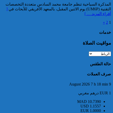
تعود للسائح البلجيكي الذي اختفى
المذكرة السياحية تنظم جامعة محمد السادس متعددة التخصصات
عن الأنظار منذ أواخر نونبر
التقنية (UM6P) يوم الاثنين المقبل، بالمعهد الأفريقي للأبحاث في
[
المنصرم بأكادير
أقراء المزيد…. ]
»
2
1
خدمات
مواقيت الصلاة
ميناء طنجة المتوسط.. حجز أزيد
من 19 ألف قرص طبي مخدر
حالة الطقس
صرف العملات
9 August 2026 7 h 18 min
EUR 1 درهم مغربي
MAD
10.7390
USD
1.1557
توقيف مواطن فرنسي من أصول
EUR
1.0000