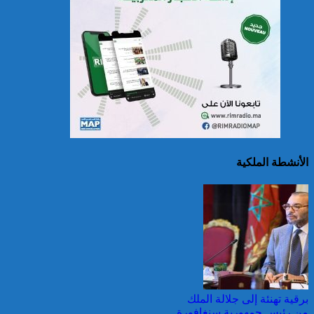
سريلانكا: إغلاق بعض
المدارس في مناطق جبلية
إثر فيضانات خلفت مصرع 5
أشخاص
الأنشطة الملكية
الصين تصدر إنذارين
لمواجهة العواصف المطيرة
وطقس شديد الحمل
الحراري
برقية تهنئة إلى جلالة الملك
من رئيس جمهورية سنغافورة