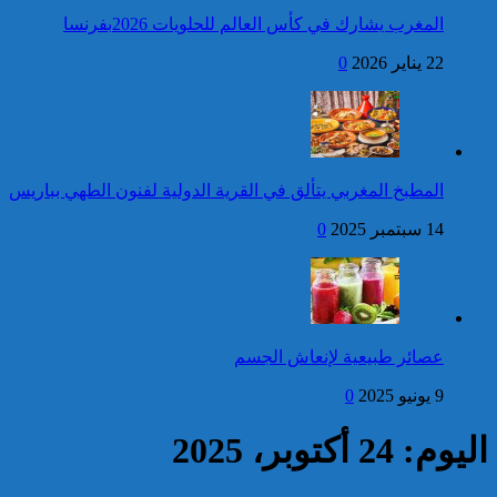
المجيد
المغرب يشارك في كأس العالم للحلويات 2026بفرنسا
فتح بحث للتحقق من الأفعال
22 يناير 2026
0
الإجرامية المنسوبة لأربع وعشرين
شخصا للاشتباه في تورطهم في
الامتناع عن القيام بعمل من أعمال
وظيفتهم بغرض الارتشاء
واستغلال النفوذ
كاريكاتير
برقية تهنئة إلى جلالة الملك
المطبخ المغربي يتألق في القرية الدولية لفنون الطهي بباريس
من رئيس مجلس وزراء
جمهورية أرمينيا بمناسبة عيد
14 سبتمبر 2025
0
العرش المجيد
إحصائيات مكافحة الجريمة ..
استمرار ارتفاع معدل الزجر
وتراجع مؤشرات الجريمة المقرونة
عصائر طبيعية لإنعاش الجسم
بالعنف
9 يونيو 2025
0
كاريكاتير
اليوم: 24 أكتوبر، 2025