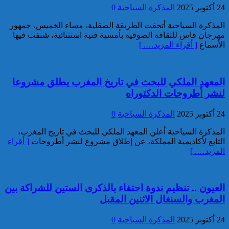
24 أكتوبر 2025
المذكرة السياحية
0
3.5 أطنان من مخدر الشيرا بمعبر
الكركارات
المذكرة السياحية أتحفت الطريقة الصقلية، مساء الخميس، جمهور
مهرجان فاس للثقافة الصوفية بأمسية فنية استثنائية، شنفت فيها
الأسماع
[ أقراء المزيد…. ]
المعهد الملكي للبحث في تاريخ المغرب يطلق مشروعا
لنشر أطروحات الدكتوراه
إجهاض عملية للتهريب الدولي
24 أكتوبر 2025
المذكرة السياحية
0
لثلاثة أطنان و960 كيلوغراما من
مخدر الشيرا
المذكرة السياحية أعلن المعهد الملكي للبحث في تاريخ المغرب،
التابع لأكاديمية المملكة، عن إطلاق مشروع لنشر أطروحات
[ أقراء
المزيد…. ]
العيون .. تنظيم ندوة احتفاء بالذكرى الستين للشراكة بين
المغرب والسنغال الاثنين المقبل
24 أكتوبر 2025
المذكرة السياحية
0
العثور على جثة شخص يرجح أن