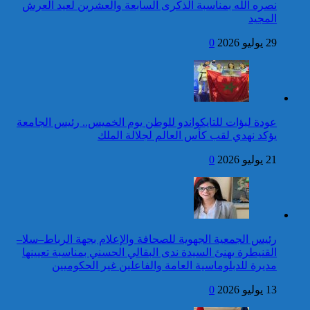
لجمهورية مالي، رئيس الدولة،
نصره الله بمناسبة الذكرى السابعة والعشرين لعيد العرش
بمناسبة عيد العرش المجيد
المجيد
24 قتيلا و2861 جريحا
حصيلة حوادث السير
29 يوليو 2026
0
المديرية العامة للأمن الوطني تؤكد
بالمناطق الحضرية خلال
أن الادعاءات التي نشرتها صحيفة
الأسبوع المنصرم
بريطانية بشأن “اعتقال” مواطن
بريطاني عارية من الصحة
كاريكاتير
عودة لبؤات للتايكواندو للوطن يوم الخميس.. رئيس الجامعة
برقية تهنئة إلى جلالة الملك
يؤكد نهدي لقب كأس العالم لجلالة الملك
من رئيس جمهورية النيجر
بمناسبة عيد العرش المجيد
21 يوليو 2026
0
42 قتيلا و3058 جريحا
حصيلة حوادث السير
توقيف شخص للاشتباه في تورطه
بالمناطق الحضرية خلال
في ارتكاب جريمة السرقة
الأسبوع المنصرم
المقرونة بالضرب والجرح المفضي
للموت كان ضحيتها مواطن أجنبي
رئيس الجمعية الجهوية للصحافة والإعلام بجهة الرباط–سلا–
بتارودانت
القنيطرة يهنئ السيدة ندى البقالي الحسني بمناسبة تعيينها
كاريكاتير
مديرة للدبلوماسية العامة والفاعلين غير الحكوميين
برقية تهنئة إلى جلالة الملك
13 يوليو 2026
0
من رئيس مجلس جمهورية
الطوغو بمناسبة عيد العرش