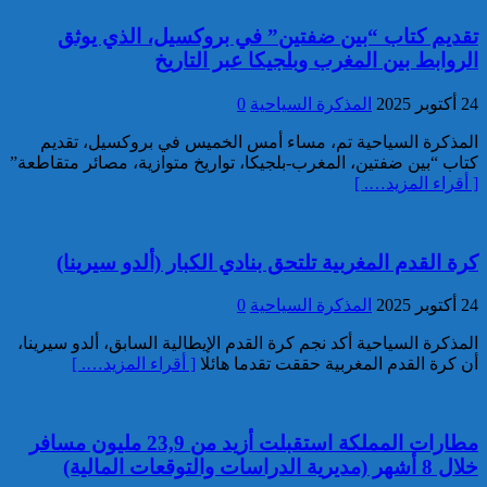
خبير: “البيعة الإلكترونية” تكشف
تقديم كتاب “بين ضفتين” في بروكسيل، الذي يوثق
تحول الإرهاب الرقمي بعد تفكيك
الروابط بين المغرب وبلجيكا عبر التاريخ
خلية داعشية بتطوان
24 أكتوبر 2025
المذكرة السياحية
0
المذكرة السياحية تم، مساء أمس الخميس في بروكسيل، تقديم
كتاب “بين ضفتين، المغرب-بلجيكا، تواريخ متوازية، مصائر متقاطعة”
[ أقراء المزيد…. ]
كرة القدم المغربية تلتحق بنادي الكبار (ألدو سيرينا)
تركيا:القضاء يأمر بحبس رئيس
بلدية إسطنبول على ذمة التحقيق
24 أكتوبر 2025
المذكرة السياحية
0
المذكرة السياحية أكد نجم كرة القدم الإيطالية السابق، ألدو سيرينا،
أن كرة القدم المغربية حققت تقدما هائلا
[ أقراء المزيد…. ]
مطارات المملكة استقبلت أزيد من 23,9 مليون مسافر
خلال 8 أشهر (مديرية الدراسات والتوقعات المالية)