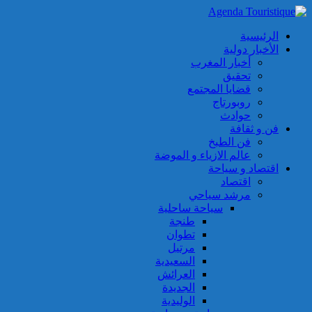
الرئيسية
الأخبار دولية
أخبار المغرب
تحقيق
قضايا المجتمع
روبورتاج
حوادث
فن و ثقافة
فن الطبخ
عالم الازياء و الموضة
اقتصاد و سياحة
اقتصاد
مرشد سياحي
سياحة ساحلية
طنجة
تطوان
مرتيل
السعيدية
العرائش
الجديدة
الوليدية