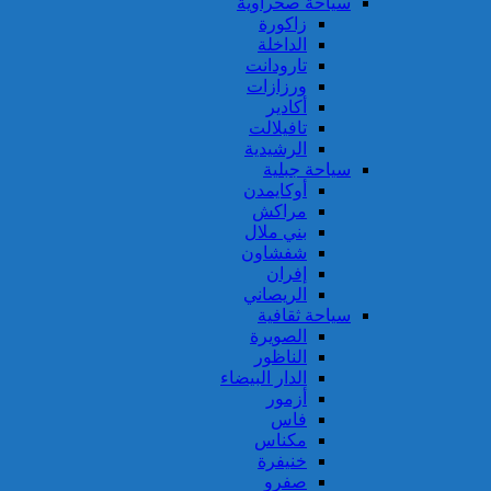
سياحة صحراوية
زاكورة
الداخلة
تارودانت
ورزازات
أكادير
تافيلالت
الرشيدية
سياحة جبلية
أوكايمدن
مراكش
بني ملال
شفشاون
إفران
الريصاني
سياحة ثقافية
الصويرة
الناظور
الدار البيضاء
أزمور
فاس
مكناس
خنيفرة
صفرو