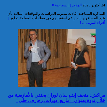
24 أكتوبر 2025
المذكرة السياحية
0
تفكيك خلية إرهابية مرتبطة بالفرع
الإفريقي ل”داعش”: ضبط عبوة
المذكرة السياحية أفادت مديرية الدراسات والتوقعات المالية بأن
ناسفة إضافية في طور التركيب
عدد المسافرين الذين تم استقبالهم في مطارات المملكة تجاوز
[
بضواحي الرباط
أقراء المزيد…. ]
إحباط مخطط إرهابي بالغ
الخطورة كان يستهدف المغرب
بتكليف وتحريض مباشر من قيادي
بارز في تنظيم “داعش” بمنطقة
الساحل الإفريقي
مراكش: متحف إيف سان لوران يحتفي بالأمازيغية من
خلال ندوة بعنوان “أمازيغ: دورات، زخارف، حلي”