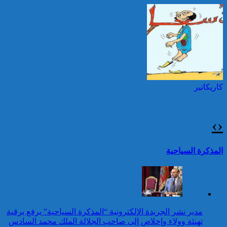
بمناسبة عيد العرش المجيد
حرائق الغابات : الاتحاد
الأوروبي يعبئ إمكانياته
توقيف شخصين هددا شرطيا
لدعم فرنسا والبرتغال
بسكينين خلال محاولة سرقة ليلا
بطنجة
كاريكاتير
برقية تهنئة إلى جلالة الملك
من رئيس إثيوبيا بمناسبة عيد
العرش المجيد
›
‹
25 قتيلا و2823 جريحا
حصيلة حوادث السير
تقرير: 67,7% من الأشخاص في
المذكرة السياحية
بالمناطق الحضرية خلال
وضعية إعاقة لم يبلغوا أي مستوى
الأسبوع المنصرم
دراسي
كاريكاتير
برقية تهنئة إلى جلالة الملك
مدير نشر الجريدة الإلكترونية “المذكرة السياحية” يرفع برقية
من الرئيس الانتقالي
تهنئة وولاء وإخلاص إلى صاحب الجلالة الملك محمد السادس