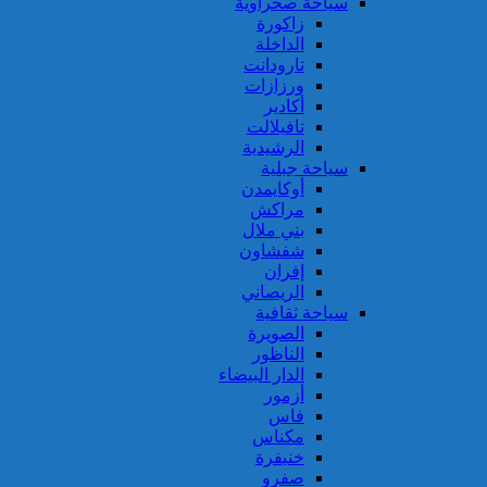
سياحة صحراوية
زاكورة
الداخلة
تارودانت
ورزازات
أكادير
تافيلالت
الرشيدية
سياحة جبلية
أوكايمدن
مراكش
بني ملال
شفشاون
إفران
الريصاني
سياحة ثقافية
الصويرة
الناظور
الدار البيضاء
أزمور
فاس
مكناس
خنيفرة
صفرو