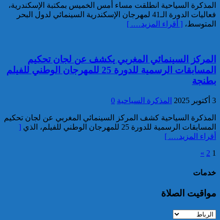
توقيف مواطن أجنبي مبحوث عنه
المذكرة السياحية انطلقت مساء أمس الخميس بمكتبة الإسكندرية،
بموجب أمر دولي بإلقاء القبض
فعاليات الدورة الـ41 لمهرجان الإسكندرية السينمائي لدول البحر
بمراكش
المتوسط،
[ أقراء المزيد…. ]
المركز السينمائي المغربي يكشف عن لجان تحكيم
المسابقات الرسمية للدورة 25 للمهرجان الوطني للفيلم
بطنجة
3 أكتوبر 2025
المذكرة السياحية
0
إدارة السجن المحلي واد زم تفند
المذكرة السياحية كشف المركز السينمائي المغربي عن لجان تحكيم
مزاعم بخصوص وفاة سجين
المسابقات الرسمية للدورة 25 للمهرجان الوطني للفيلم، الذي
[
أقراء المزيد…. ]
»
2
1
خدمات
مواقيت الصلاة
إجهاض محاولة لتهريب أزيد من