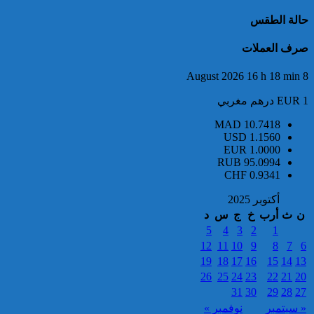
3.5 أطنان من مخدر الشيرا بمعبر
حالة الطقس
الكركارات
صرف العملات
8 August 2026 16 h 18 min
EUR 1 درهم مغربي
MAD
10.7418
USD
1.1560
EUR
1.0000
إجهاض عملية للتهريب الدولي
RUB
95.0994
لثلاثة أطنان و960 كيلوغراما من
CHF
0.9341
مخدر الشيرا
أكتوبر 2025
ن
ث
أرب
خ
ج
س
د
5
4
3
2
1
12
11
10
9
8
7
6
19
18
17
16
15
14
13
26
25
24
23
22
21
20
31
30
29
28
27
العثور على جثة شخص يرجح أن
« سبتمبر
نوفمبر »