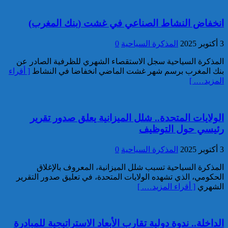
تقديم 17 موقوفا على أنظار النيابة
انخفاض النشاط الصناعي في غشت (بنك المغرب)
العامة لدى محكمة الاستئناف
بالقنيطرة على إثر الأحداث التي
3 أكتوبر 2025
المذكرة السياحية
0
عرفتها منطقة سيدي الطيبي
المذكرة السياحية سجل الاستقصاء الشهري للظرفية الصادر عن
كاريكاتير
بنك المغرب برسم شهر غشت الماضي انخفاضا في النشاط
[ أقراء
المزيد…. ]
الولايات المتحدة.. شلل الميزانية يعلق صدور تقرير
رئيسي حول التوظيف
موظف أمن يتقدم بشكاية لدى
الوكيل العام للملك بمحكمة
3 أكتوبر 2025
المذكرة السياحية
0
الاستئناف بالدار البيضاء على
خلفية ادعاءات وهمية وجرائم
المذكرة السياحية تسبب شلل الميزانية، المعروف بالإغلاق
مزعومة نسبها له حساب على
الحكومي، الذي تشهده الولايات المتحدة، في تعليق صدور التقرير
شبكات التواصل الاجتماعي
كاريكاتير
الشهري
[ أقراء المزيد…. ]
الداخلة.. ندوة دولية تقارب الأبعاد الاستراتيجية للمبادرة