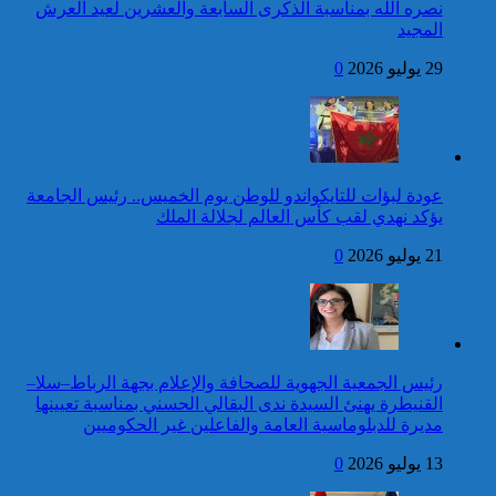
لجمهورية مالي، رئيس الدولة،
نصره الله بمناسبة الذكرى السابعة والعشرين لعيد العرش
بمناسبة عيد العرش المجيد
المجيد
24 قتيلا و2861 جريحا
حصيلة حوادث السير
29 يوليو 2026
0
المديرية العامة للأمن الوطني تؤكد
بالمناطق الحضرية خلال
أن الادعاءات التي نشرتها صحيفة
الأسبوع المنصرم
بريطانية بشأن “اعتقال” مواطن
بريطاني عارية من الصحة
كاريكاتير
عودة لبؤات للتايكواندو للوطن يوم الخميس.. رئيس الجامعة
برقية تهنئة إلى جلالة الملك
يؤكد نهدي لقب كأس العالم لجلالة الملك
من رئيس جمهورية النيجر
بمناسبة عيد العرش المجيد
21 يوليو 2026
0
42 قتيلا و3058 جريحا
حصيلة حوادث السير
توقيف شخص للاشتباه في تورطه
بالمناطق الحضرية خلال
في ارتكاب جريمة السرقة
الأسبوع المنصرم
المقرونة بالضرب والجرح المفضي
للموت كان ضحيتها مواطن أجنبي
رئيس الجمعية الجهوية للصحافة والإعلام بجهة الرباط–سلا–
بتارودانت
القنيطرة يهنئ السيدة ندى البقالي الحسني بمناسبة تعيينها
كاريكاتير
مديرة للدبلوماسية العامة والفاعلين غير الحكوميين
برقية تهنئة إلى جلالة الملك
13 يوليو 2026
0
من رئيس مجلس جمهورية
الطوغو بمناسبة عيد العرش