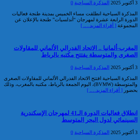
3 أكتوبر 2025
المذكرة السياحية
0
توقيف مواطن فرنسي من أصول
تونسية موضوع أمر دولي بإلقاء
المذكرة السياحية انطلقت مساء الخميس بمدينة طنجة فعاليات
القبض صادر عن السلطات
الدورة الرابعة عشرة لمهرجان “أندلسيات” طنجة بالإعلان عن
القضائية الفرنسية
المجموعة
[ أقراء المزيد…. ]
المغرب-ألمانيا .. الاتحاد الفدرالي الألماني للمقاولات
الصغرى والمتوسطة يفتتح مكتبه بالرباط
3 أكتوبر 2025
المذكرة السياحية
0
إيفاد لجنة للبحث في ملابسات
المذكرة السياحية افتتح الاتحاد الفدرالي الألماني للمقاولات الصغرى
وفاة 5 أشخاص بورش بناء سد
والمتوسطة (BVMW)، اليوم الجمعة بالرباط، مكتبه بالمغرب، وذلك
المختار السوسي
بحضور
[ أقراء المزيد…. ]
انطلاق فعاليات الدورة الـ41 لمهرجان الإسكندرية
السينمائي لدول البحر المتوسط
3 أكتوبر 2025
المذكرة السياحية
0