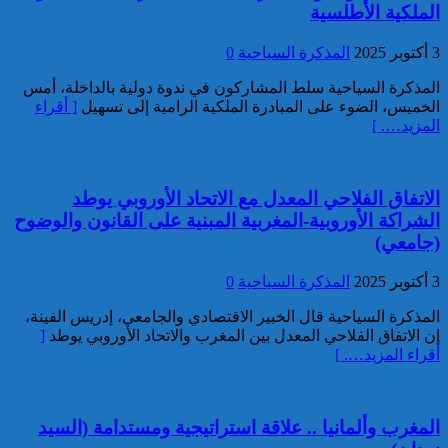
الملكية الأطلسية
خبير: “البيعة الإلكترونية” تكشف
تحول الإرهاب الرقمي بعد تفكيك
3 أكتوبر 2025
المذكرة السياحية
0
خلية داعشية بتطوان
المذكرة السياحية سلط المشاركون في ندوة دولية بالداخلة، أمس
الخميس، الضوء على المبادرة الملكية الرامية إلى تسهيل
[ أقراء
المزيد…. ]
الاتفاق الفلاحي المعدل مع الاتحاد الأوروبي يوطد
الشراكة الأوروبية-المغربية المبنية على القانون والوضوح
(جامعي)
تركيا:القضاء يأمر بحبس رئيس
بلدية إسطنبول على ذمة التحقيق
3 أكتوبر 2025
المذكرة السياحية
0
المذكرة السياحية قال الخبير الاقتصادي والجامعي، إدريس الفينة،
إن الاتفاق الفلاحي المعدل بين المغرب والاتحاد الأوروبي يوطد
[
أقراء المزيد…. ]
المغرب وألمانيا .. علاقة استراتيجية ومستدامة (السيد