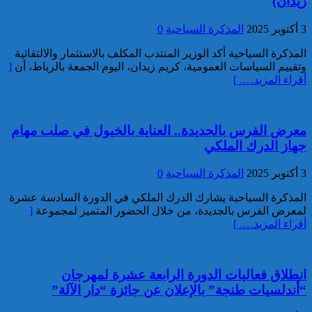
زيدان)
تفكيك خلية إرهابية مرتبطة بالفرع
3 أكتوبر 2025
المذكرة السياحية
0
الإفريقي ل”داعش”: ضبط عبوة
ناسفة إضافية في طور التركيب
المذكرة السياحية أكد الوزير المنتدب المكلف بالاستثمار والالتقائية
بضواحي الرباط
وتقييم السياسات العمومية، كريم زيدان، اليوم الجمعة بالرباط، أن
[
أقراء المزيد…. ]
معرض الفرس بالجديدة.. العناية بالخيول في صلب مهام
جهاز الدرك الملكي
إحباط مخطط إرهابي بالغ
3 أكتوبر 2025
المذكرة السياحية
0
الخطورة كان يستهدف المغرب
بتكليف وتحريض مباشر من قيادي
المذكرة السياحية يشارك الدرك الملكي في الدورة السادسة عشرة
بارز في تنظيم “داعش” بمنطقة
لمعرض الفرس بالجديدة، من خلال الحضور المتميز لمجموعة
[
الساحل الإفريقي
أقراء المزيد…. ]
انطلاق فعاليات الدورة الرابعة عشرة لمهرجان
“أندلسيات طنجة” بالإعلان عن جائزة “دار الآلة”