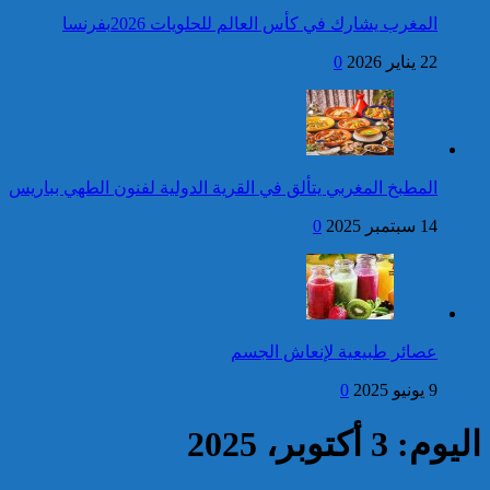
المجيد
المغرب يشارك في كأس العالم للحلويات 2026بفرنسا
فتح بحث للتحقق من الأفعال
22 يناير 2026
0
الإجرامية المنسوبة لأربع وعشرين
شخصا للاشتباه في تورطهم في
الامتناع عن القيام بعمل من أعمال
وظيفتهم بغرض الارتشاء
واستغلال النفوذ
كاريكاتير
برقية تهنئة إلى جلالة الملك
المطبخ المغربي يتألق في القرية الدولية لفنون الطهي بباريس
من رئيس مجلس وزراء
جمهورية أرمينيا بمناسبة عيد
14 سبتمبر 2025
0
العرش المجيد
إحصائيات مكافحة الجريمة ..
استمرار ارتفاع معدل الزجر
وتراجع مؤشرات الجريمة المقرونة
عصائر طبيعية لإنعاش الجسم
بالعنف
9 يونيو 2025
0
كاريكاتير
اليوم: 3 أكتوبر، 2025