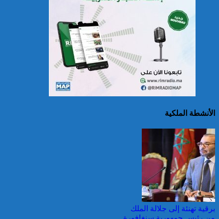
سريلانكا: إغلاق بعض
المدارس في مناطق جبلية
إثر فيضانات خلفت مصرع 5
أشخاص
الأنشطة الملكية
الصين تصدر إنذارين
لمواجهة العواصف المطيرة
وطقس شديد الحمل
الحراري
برقية تهنئة إلى جلالة الملك
من رئيس جمهورية سنغافورة