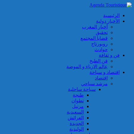
الرئيسية
الأخبار دولية
أخبار المغرب
تحقيق
قضايا المجتمع
روبورتاج
حوادث
فن و ثقافة
فن الطبخ
عالم الازياء و الموضة
اقتصاد و سياحة
اقتصاد
مرشد سياحي
سياحة ساحلية
طنجة
تطوان
مرتيل
السعيدية
العرائش
الجديدة
الوليدية