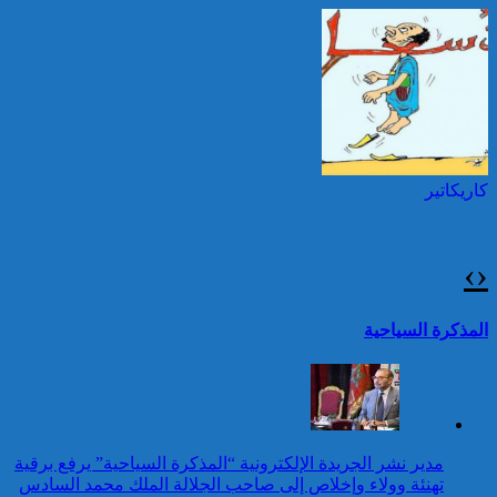
بمناسبة عيد العرش المجيد
حرائق الغابات : الاتحاد
الأوروبي يعبئ إمكانياته
توقيف شخصين هددا شرطيا
لدعم فرنسا والبرتغال
بسكينين خلال محاولة سرقة ليلا
بطنجة
كاريكاتير
برقية تهنئة إلى جلالة الملك
من رئيس إثيوبيا بمناسبة عيد
العرش المجيد
›
‹
25 قتيلا و2823 جريحا
حصيلة حوادث السير
تقرير: 67,7% من الأشخاص في
المذكرة السياحية
بالمناطق الحضرية خلال
وضعية إعاقة لم يبلغوا أي مستوى
الأسبوع المنصرم
دراسي
كاريكاتير
برقية تهنئة إلى جلالة الملك
مدير نشر الجريدة الإلكترونية “المذكرة السياحية” يرفع برقية
من الرئيس الانتقالي
تهنئة وولاء وإخلاص إلى صاحب الجلالة الملك محمد السادس