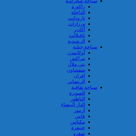
سياحة صحراوية
زاكورة
الداخلة
تارودانت
ورزازات
أكادير
تافيلالت
الرشيدية
سياحة جبلية
أوكايمدن
مراكش
بني ملال
شفشاون
إفران
الريصاني
سياحة ثقافية
الصويرة
الناظور
الدار البيضاء
أزمور
فاس
مكناس
خنيفرة
صفرو