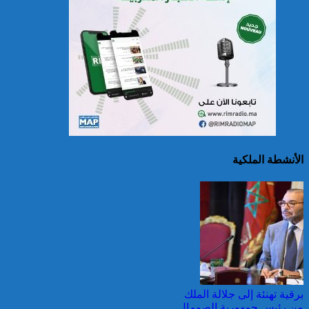
الصين تصدر إنذارين
لمواجهة العواصف المطيرة
وطقس شديد الحمل
الحراري
الأنشطة الملكية
اليونان: فرق الإطفاء تواصل
مكافحة حريق في شمال
غرب أثينا
برقية تهنئة إلى جلالة الملك
من رئيس جمهورية الصومال