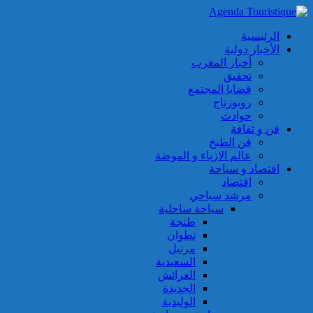
الرئيسية
الأخبار دولية
أخبار المغرب
تحقيق
قضايا المجتمع
روبورتاج
حوادث
فن و ثقافة
فن الطبخ
عالم الازياء و الموضة
اقتصاد و سياحة
اقتصاد
مرشد سياحي
سياحة ساحلية
طنجة
تطوان
مرتيل
السعيدية
العرائش
الجديدة
الوليدية