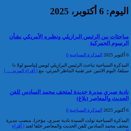
واستغلال النفوذ
كاريكاتير
اليوم: 6 أكتوبر، 2025
برقية تهنئة إلى جلالة الملك
من الأمين العام لجامعة
الدول العربية بمناسبة عيد
العرش المجيد
مباحثات بين الرئيس البرازيلي ونظيره الأمريكي بشأن
إحصائيات مكافحة الجريمة ..
الرسوم الجمركية
استمرار ارتفاع معدل الزجر
وتراجع مؤشرات الجريمة المقرونة
6 أكتوبر 2025
المذكرة السياحية
0
بالعنف
المذكرة السياحية تباحث الرئيس البرازيلي لويس إيناسيو لولا دا
كاريكاتير
سيلفا، اليوم الاثنين عبر تقنية التناظر المرئي، مع
[ أقراء المزيد…. ]
نادية صبري مديرة جديدة لمتحف محمد السادس للفن
الحديث والمعاصر (بلاغ)
6 أكتوبر 2025
المذكرة السياحية
0
المذكرة السياحية تولت السيدة نادية صبري، مؤخرا، منصب مديرة
متحف محمد السادس للفن الحديث والمعاصر خلفا لعبد
[ أقراء