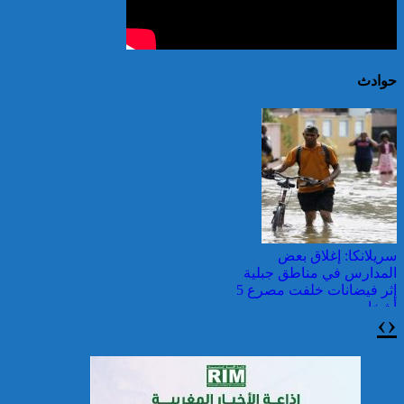
حوادث
سريلانكا: إغلاق بعض
المدارس في مناطق جبلية
إثر فيضانات خلفت مصرع 5
أشخاص
›
‹