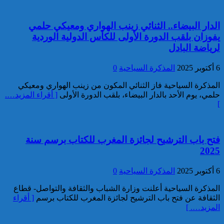
الدار البيضاء.. الثنائي زينب الهواري ومعيكي حلمي
يفوزان بلقب الدورة الأولى للكأس الدولية الوردية
لرياضة البادل
إحباط مخطط إرهابي بالغ
الخطورة كان يستهدف المغرب
6 أكتوبر 2025
المذكرة السياحية
0
بتكليف وتحريض مباشر من قيادي
بارز في تنظيم “داعش” بمنطقة
المذكرة السياحية فاز الثنائي المكون من زينب الهواري ومعيكي
الساحل الإفريقي
حلمي، يوم الأحد بالدار البيضاء، بلقب الدورة الأولى
[ أقراء المزيد….
]
فتح باب الترشيح لجائزة المغرب للكتاب برسم سنة
2025
توقيف مواطن فرنسي من أصول
6 أكتوبر 2025
المذكرة السياحية
0
تونسية موضوع أمر دولي بإلقاء
القبض صادر عن السلطات
المذكرة السياحية أعلنت وزارة الشباب والثقافة والتواصل- قطاع
القضائية الفرنسية
الثقافة عن فتح باب الترشيح لجائزة المغرب للكتاب برسم
[ أقراء
المزيد…. ]