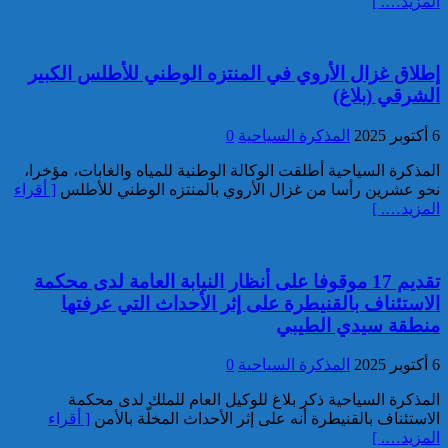
المزيد…. ]
كاريكاتير
تقديم 17 موقوفا على أنظار النيابة
العامة لدى محكمة الاستئناف
إطلاق غزال الأروي في المنتزه الوطني للأطلس الكبير
بالقنيطرة على إثر الأحداث التي
الشرقي (بلاغ)
عرفتها منطقة سيدي الطيبي
موظف أمن يتقدم بشكاية لدى
6 أكتوبر 2025
المذكرة السياحية
0
الوكيل العام للملك بمحكمة
الاستئناف بالدار البيضاء على
المذكرة السياحية أطلقت الوكالة الوطنية للمياه والغابات، مؤخرا،
خلفية ادعاءات وهمية وجرائم
نحو عشرين رأسا من غزال الأروي بالمنتزه الوطني للأطلس
[ أقراء
مزعومة نسبها له حساب على
المزيد…. ]
شبكات التواصل الاجتماعي
كاريكاتير
تقديم 17 موقوفا على أنظار النيابة العامة لدى محكمة
الاستئناف بالقنيطرة على إثر الأحداث التي عرفتها
منطقة سيدي الطيبي
6 أكتوبر 2025
المذكرة السياحية
0
المذكرة السياحية ذكر بلاغ للوكيل العام للملك لدى محكمة
الاستئناف بالقنيطرة أنه على إثر الأحداث المخلّة بالأمن
[ أقراء
المزيد…. ]