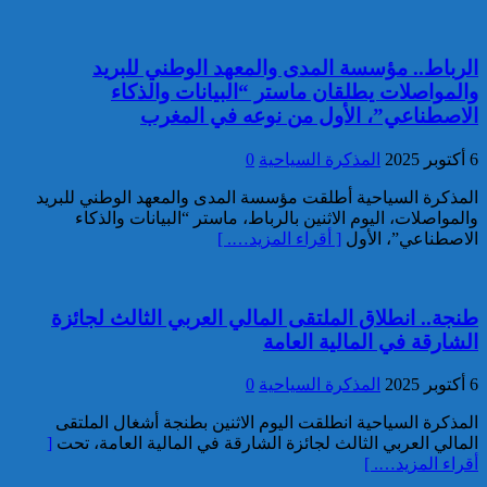
خبير: “البيعة الإلكترونية” تكشف
تحول الإرهاب الرقمي بعد تفكيك
الرباط.. مؤسسة المدى والمعهد الوطني للبريد
خلية داعشية بتطوان
والمواصلات يطلقان ماستر “البيانات والذكاء
الاصطناعي”، الأول من نوعه في المغرب
تركيا:القضاء يأمر بحبس رئيس
بلدية إسطنبول على ذمة التحقيق
6 أكتوبر 2025
المذكرة السياحية
0
المذكرة السياحية أطلقت مؤسسة المدى والمعهد الوطني للبريد
والمواصلات، اليوم الاثنين بالرباط، ماستر “البيانات والذكاء
الاصطناعي”، الأول
[ أقراء المزيد…. ]
طنجة.. انطلاق الملتقى المالي العربي الثالث لجائزة
الشارقة في المالية العامة
تفكيك خلية إرهابية مرتبطة بالفرع
6 أكتوبر 2025
المذكرة السياحية
0
الإفريقي ل”داعش”: ضبط عبوة
ناسفة إضافية في طور التركيب
المذكرة السياحية انطلقت اليوم الاثنين بطنجة أشغال الملتقى
بضواحي الرباط
المالي العربي الثالث لجائزة الشارقة في المالية العامة، تحت
[
أقراء المزيد…. ]