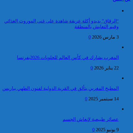
العرش المجيد
كاريكاتير
“الرقاق” بدبدو أكلة عريقة شاهدة على غنى الموروث الغذائي
وقيم التعايش بالمنطقة
3 مارس 2026
0
فتح بحث قضائي لتحديد ظروف
وملابسات إقدام شخص كان
برقية تهنئة إلى جلالة الملك
موضوع بحث قضائي على محاولة
من المدير العام لمنظمة
المغرب يشارك في كأس العالم للحلويات 2026بفرنسا
الانتحار بالدار البيضاء
“إيسيسكو” بمناسبة عيد
22 يناير 2026
0
العرش المجيد
كاريكاتير
المطبخ المغربي يتألق في القرية الدولية لفنون الطهي بباريس
14 سبتمبر 2025
0
فتح بحث للتحقق من الأفعال
الإجرامية المنسوبة لأربع وعشرين
برقية تهنئة إلى جلالة الملك
شخصا للاشتباه في تورطهم في
عصائر طبيعية لإنعاش الجسم
من ولي عهد مملكة البحرين
الامتناع عن القيام بعمل من أعمال
بمناسبة عيد العرش المجيد
9 يونيو 2025
0
وظيفتهم بغرض الارتشاء