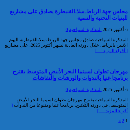
مجلس جهة الرباط-سلا-القنيطرة يصادق على مشاريع
للبنيات التحتية والتنمية
إيفاد لجنة للبحث في ملابسات
6 أكتوبر 2025
المذكرة السياحية
0
وفاة 5 أشخاص بورش بناء سد
المذكرة السياحية صادق مجلس جهة الرباط-سلا-القنيطرة، اليوم
المختار السوسي
الاثنين بالرباط، خلال دورته العادية لشهر أكتوبر 2025، على مشاريع
[ أقراء المزيد…. ]
مهرجان تطوان لسينما البحر الأبيض المتوسط يقترح
برنامجا غنيا بالندوات والورشات والنقاشات
6 أكتوبر 2025
المذكرة السياحية
0
توقيف مواطن أجنبي مبحوث عنه
بموجب أمر دولي بإلقاء القبض
المذكرة السياحية يقترح مهرجان تطوان لسينما البحر الأبيض
بمراكش
المتوسط، في دورته الثلاثين، برنامجا غنيا ومتنوعا من الندوات
[
أقراء المزيد…. ]
»
2
1