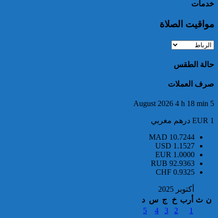
خدمات
مواقيت الصلاة
إدارة السجن المحلي واد زم تفند
مزاعم بخصوص وفاة سجين
حالة الطقس
صرف العملات
5 August 2026 4 h 18 min
EUR 1 درهم مغربي
MAD
10.7244
USD
1.1527
إجهاض محاولة لتهريب أزيد من
EUR
1.0000
3.5 أطنان من مخدر الشيرا بمعبر
RUB
92.9363
الكركارات
CHF
0.9325
أكتوبر 2025
ن
ث
أرب
خ
ج
س
د
5
4
3
2
1