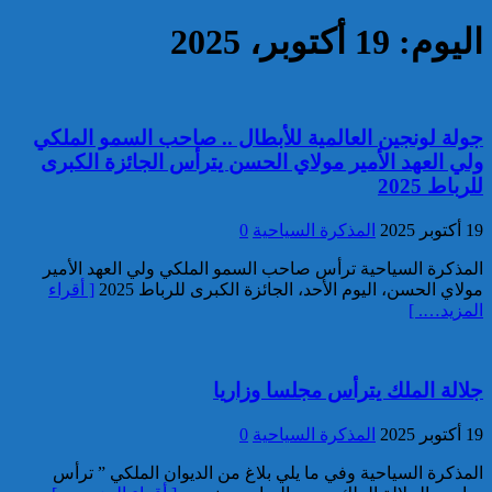
واستغلال النفوذ
كاريكاتير
اليوم: 19 أكتوبر، 2025
جولة لونجين العالمية للأبطال .. صاحب السمو الملكي
إحصائيات مكافحة الجريمة ..
ولي العهد الأمير مولاي الحسن يترأس الجائزة الكبرى
استمرار ارتفاع معدل الزجر
برقية تهنئة إلى جلالة الملك
للرباط 2025
وتراجع مؤشرات الجريمة المقرونة
من رئيس مجلس الوزراء
بالعنف
اللبناني بمناسبة عيد العرش
19 أكتوبر 2025
المذكرة السياحية
0
المجيد
كاريكاتير
المذكرة السياحية ترأس صاحب السمو الملكي ولي العهد الأمير
مولاي الحسن، اليوم الأحد، الجائزة الكبرى للرباط 2025
[ أقراء
المزيد…. ]
جلالة الملك يترأس مجلسا وزاريا
19 أكتوبر 2025
المذكرة السياحية
0
المذكرة السياحية وفي ما يلي بلاغ من الديوان الملكي ” ترأس