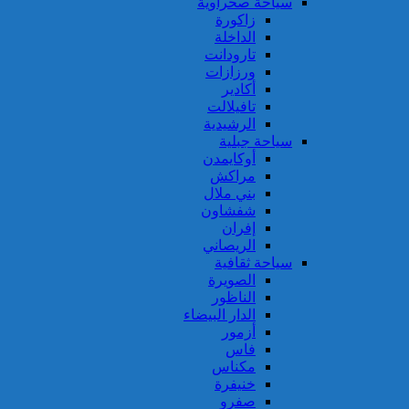
سياحة صحراوية
زاكورة
الداخلة
تارودانت
ورزازات
أكادير
تافيلالت
الرشيدية
سياحة جبلية
أوكايمدن
مراكش
بني ملال
شفشاون
إفران
الريصاني
سياحة ثقافية
الصويرة
الناظور
الدار البيضاء
أزمور
فاس
مكناس
خنيفرة
صفرو