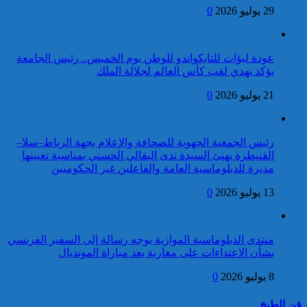
29 يوليو 2026
0
كاريكاتير
خطاب صاحب الجلالة الملك
محمد السادس نصره الله
عودة لبؤات للتايكواندو للوطن يوم الخميس.. رئيس الجامعة
بمناسبة الذكرى 27 لعيد
يؤكد نهدي لقب كأس العالم لجلالة الملك
العرش المجيد
مقتل شخص وإصابة 7
آخرين جراء اعتراض مسيرة
21 يوليو 2026
0
استهدفت مطار زايد الدولي
رئيس الجمعية الجهوية للصحافة والإعلام بجهة الرباط–سلا–
القنيطرة يهنئ السيدة ندى البقالي الحسني بمناسبة تعيينها
مديرة للدبلوماسية العامة والفاعلين غير الحكوميين
13 يوليو 2026
0
توقيف شخص للاشتباه في تورطه
في ارتكاب جريمة السرقة
المقرونة بالضرب والجرح المفضي
19 قتيلا و3 آلاف جريح
للموت كان ضحيتها مواطن أجنبي
منتدى الدبلوماسية الموازية يوجه رسالة إلى السفير الفرنسي
حصيلة حوادث السير
بتارودانت
بشأن الاعتداءات على مغاربة بعد مباراة المونديال
بالمناطق الحضرية خلال
كاريكاتير
الأسبوع المنصرم
عيد العرش : جلالة الملك
8 يوليو 2026
0
يترأس بتطوان حفل أداء
القسم للضباط المتخرجين
فن الطبخ