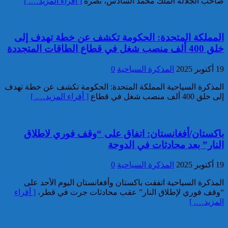
صاحب الجلالة الملك محمد السادس، نصره
[ أقراء المزيد…. ]
كاريكاتير
تقديم 17 موقوفا على أنظار النيابة
العامة لدى محكمة الاستئناف
المملكة المتحدة: الحكومة تكشف عن خطة تهدف إلى
بالقنيطرة على إثر الأحداث التي
خلق 400 ألف منصب شغل في قطاع الطاقات المتجددة
عرفتها منطقة سيدي الطيبي
موظف أمن يتقدم بشكاية لدى
19 أكتوبر 2025
المذكرة السياحية
0
الوكيل العام للملك بمحكمة
الاستئناف بالدار البيضاء على
المذكرة السياحية المملكة المتحدة: الحكومة تكشف عن خطة تهدف
خلفية ادعاءات وهمية وجرائم
إلى خلق 400 ألف منصب شغل في قطاع
[ أقراء المزيد…. ]
مزعومة نسبها له حساب على
شبكات التواصل الاجتماعي
كاريكاتير
باكستان/أفغانستان: اتفاق على “وقف فوري لاطلاق
النار” بعد محادثات في الدوحة
19 أكتوبر 2025
المذكرة السياحية
0
المذكرة السياحية اتفقت باكستان وأفغانستان اليوم الأحد على
“وقف فوري لإطلاق النار” عقب محادثات جرت في قطر،
[ أقراء
المزيد…. ]