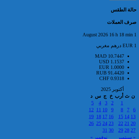
حالة الطقس
صرف العملات
إيفاد لجنة للبحث في ملابسات
1 August 2026 16 h 18 min
وفاة 5 أشخاص بورش بناء سد
المختار السوسي
EUR 1 درهم مغربي
MAD
10.7447
USD
1.1537
EUR
1.0000
RUB
91.4420
CHF
0.9318
أكتوبر 2025
ن
ث
أرب
خ
ج
س
د
5
4
3
2
1
12
11
10
9
8
7
6
19
18
17
16
15
14
13
26
25
24
23
22
21
20
31
30
29
28
27
« سبتمبر
نوفمبر »