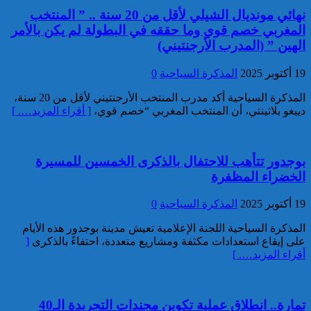
نهائي مونديال الشيلي لأقل من 20 سنة .. ” المنتخب
خبير: “البيعة الإلكترونية” تكشف
المغربي خصم قوي وما حققه في البطولة لم يكن بالأمر
تحول الإرهاب الرقمي بعد تفكيك
الهين ” (المدرب الأرجنتيني)
خلية داعشية بتطوان
19 أكتوبر 2025
المذكرة السياحية
0
تركيا:القضاء يأمر بحبس رئيس
بلدية إسطنبول على ذمة التحقيق
المذكرة السياحية أكد مدرب المنتخب الأرجنتيني لأقل من 20 سنة،
دييغو بلاثينتي، أن المنتخب المغربي “خصم قوي،
[ أقراء المزيد…. ]
بوجدور تتأهب للاحتفال بالذكرى الخمسين للمسيرة
الخضراء المظفرة
19 أكتوبر 2025
المذكرة السياحية
0
المذكرة السياحية اللجنة الإعلامية تعيش مدينة بوجدور هذه الأيام
تفكيك خلية إرهابية مرتبطة بالفرع
على إيقاع استعدادات مكثفة ومشاريع متعددة، احتفاءً بالذكرى
[
الإفريقي ل”داعش”: ضبط عبوة
أقراء المزيد…. ]
ناسفة إضافية في طور التركيب
بضواحي الرباط
تمارة.. انطلاق عملية تكوين مجندات التجريدة الـ40