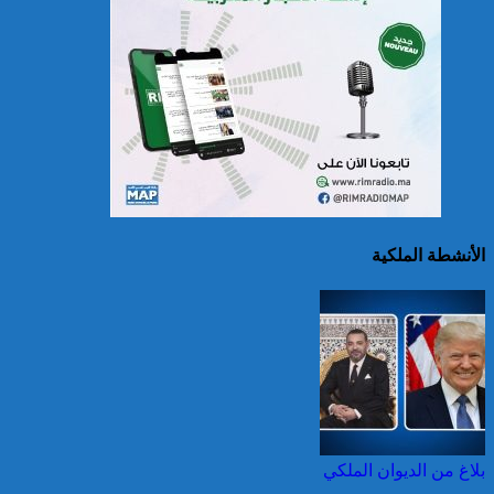
حرائق الغابات : الاتحاد
الأوروبي يعبئ إمكانياته
لدعم فرنسا والبرتغال
الأنشطة الملكية
25 قتيلا و2823 جريحا
حصيلة حوادث السير
بالمناطق الحضرية خلال
الأسبوع المنصرم
بلاغ من الديوان الملكي