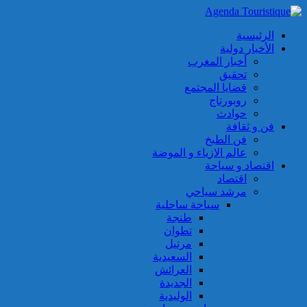
الرئيسية
الأخبار دولية
أخبار المغرب
تحقيق
قضايا المجتمع
روبورتاج
حوادث
فن و ثقافة
فن الطبخ
عالم الازياء و الموضة
اقتصاد و سياحة
اقتصاد
مرشد سياحي
سياحة ساحلية
طنجة
تطوان
مرتيل
السعيدية
العرائش
الجديدة
الوليدية