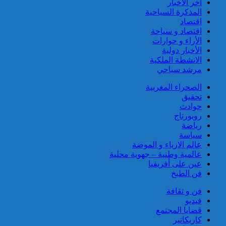
أخر الأخبار
بطنجة المتوسط
المذكرة السياحية
اقتصاد
اقتصاد و سياحة
الأراء و حوارات
الأخبار دولية
الانشطة الملكية
مرشد سياحي
الصحراء المغربية
تحقيق
إدارة السجن المحلي “عين السبع
حوادث
1” تنفي مزاعم بخصوص تعرض
روبورتاج
سجين لـ “محاولة التصفية
رياضة
الجسدية”
سياسة
عالم الازياء و الموضة
عالمية وطنية – جهوية محلية
عين على أفريقيا
فن الطبخ
فن و ثقافة
فيديو
توقيف شخصين، أحدهما لبناني،
قضايا المجتمع
للاشتباه في تورطهما في قضية
كاريكاتير