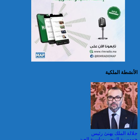
حرائق الغابات : الاتحاد
الأوروبي يعبئ إمكانياته
لدعم فرنسا والبرتغال
الأنشطة الملكية
25 قتيلا و2823 جريحا
حصيلة حوادث السير
بالمناطق الحضرية خلال
الأسبوع المنصرم
جلالة الملك يهنئ رئيس
جمهورية النيجر بمناسبة العيد