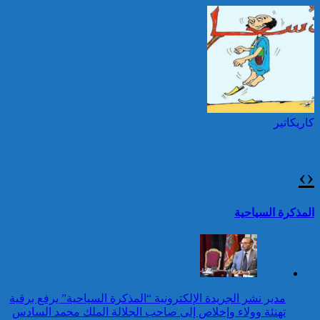
استقلال بلاده
إطلاق النار خلال حفل
الصحافة بواشنطن:المهاجم
توقيف شخصين هددا شرطيا
كان يستهدف مسؤولين
بسكينين خلال محاولة سرقة ليلا
حكوميين
بطنجة
كاريكاتير
بلاغ من الديوان الملكي
›
‹
42 قتيلا و3087 جريحا
حصيلة حوادث السير
تقرير: 67,7% من الأشخاص في
المذكرة السياحية
بالمناطق الحضرية خلال
وضعية إعاقة لم يبلغوا أي مستوى
الأسبوع المنصرم
دراسي
كاريكاتير
عيد العرش المجيد: برقية
مدير نشر الجريدة الإلكترونية “المذكرة السياحية” يرفع برقية
تهنئة وولاء وإخلاص إلى جلالة
تهنئة وولاء وإخلاص إلى صاحب الجلالة الملك محمد السادس