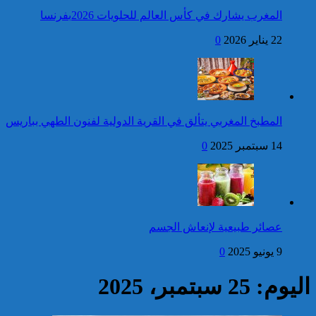
المغرب يشارك في كأس العالم للحلويات 2026بفرنسا
فتح بحث للتحقق من الأفعال
22 يناير 2026
0
الإجرامية المنسوبة لأربع وعشرين
شخصا للاشتباه في تورطهم في
الامتناع عن القيام بعمل من أعمال
وظيفتهم بغرض الارتشاء
واستغلال النفوذ
كاريكاتير
عيد العرش : جلالة الملك
المطبخ المغربي يتألق في القرية الدولية لفنون الطهي بباريس
يترأس بتطوان حفل أداء
القسم للضباط المتخرجين
14 سبتمبر 2025
0
من المدارس والمعاهد العليا
العسكرية وشبه العسكرية
إحصائيات مكافحة الجريمة ..
استمرار ارتفاع معدل الزجر
وتراجع مؤشرات الجريمة المقرونة
عصائر طبيعية لإنعاش الجسم
بالعنف
9 يونيو 2025
0
كاريكاتير
اليوم: 25 سبتمبر، 2025