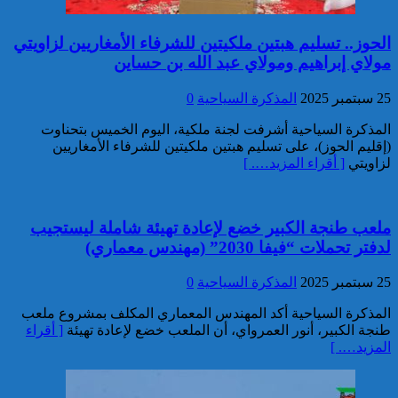
تفكيك خلية إرهابية مرتبطة بالفرع
الإفريقي ل”داعش”: ضبط عبوة
الحوز.. تسليم هبتين ملكيتين للشرفاء الأمغاريين لزاويتي
ناسفة إضافية في طور التركيب
مولاي إبراهيم ومولاي عبد الله بن حساين
بضواحي الرباط
25 سبتمبر 2025
المذكرة السياحية
0
المذكرة السياحية أشرفت لجنة ملكية، اليوم الخميس بتحناوت
(إقليم الحوز)، على تسليم هبتين ملكيتين للشرفاء الأمغاريين
لزاويتي
[ أقراء المزيد…. ]
إحباط مخطط إرهابي بالغ
ملعب طنجة الكبير خضع لإعادة تهيئة شاملة ليستجيب
الخطورة كان يستهدف المغرب
لدفتر تحملات “فيفا 2030” (مهندس معماري)
بتكليف وتحريض مباشر من قيادي
بارز في تنظيم “داعش” بمنطقة
25 سبتمبر 2025
المذكرة السياحية
0
الساحل الإفريقي
المذكرة السياحية أكد المهندس المعماري المكلف بمشروع ملعب
طنجة الكبير، أنور العمرواي، أن الملعب خضع لإعادة تهيئة
[ أقراء
المزيد…. ]