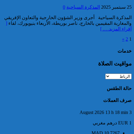
تعود للسائح البلجيكي الذي اختفى
25 سبتمبر 2025
المذكرة السياحية
0
عن الأنظار منذ أواخر نونبر
المنصرم بأكادير
المذكرة السياحية أجرى وزير الشؤون الخارجية والتعاون الإفريقي
والمغاربة المقيمين بالخارج، ناصر بوريطة، الأربعاء بنيويورك، لقاء
[
أقراء المزيد…. ]
»
2
1
خدمات
مواقيت الصلاة
ميناء طنجة المتوسط.. حجز أزيد
من 19 ألف قرص طبي مخدر
حالة الطقس
صرف العملات
3 August 2026 13 h 18 min
EUR 1 درهم مغربي
توقيف مواطن فرنسي من أصول
MAD
10.7267