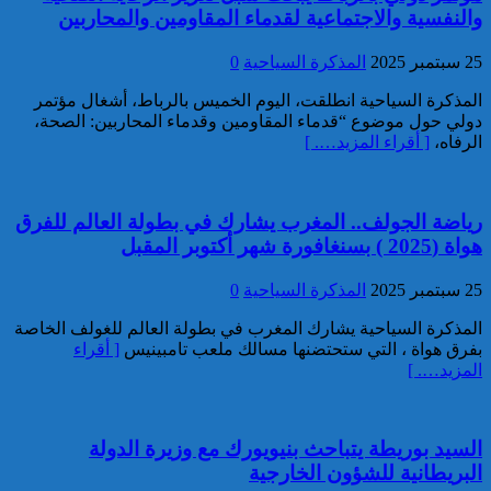
والنفسية والاجتماعية لقدماء المقاومين والمحاربين
3.5 أطنان من مخدر الشيرا بمعبر
الكركارات
25 سبتمبر 2025
المذكرة السياحية
0
المذكرة السياحية انطلقت، اليوم الخميس بالرباط، أشغال مؤتمر
دولي حول موضوع “قدماء المقاومين وقدماء المحاربين: الصحة،
الرفاه،
[ أقراء المزيد…. ]
رياضة الجولف.. المغرب يشارك في بطولة العالم للفرق
إجهاض عملية للتهريب الدولي
هواة (2025 ) بسنغافورة شهر أكتوبر المقبل
لثلاثة أطنان و960 كيلوغراما من
مخدر الشيرا
25 سبتمبر 2025
المذكرة السياحية
0
المذكرة السياحية يشارك المغرب في بطولة العالم للغولف الخاصة
بفرق هواة ، التي ستحتضنها مسالك ملعب تامبينيس
[ أقراء
المزيد…. ]
السيد بوريطة يتباحث بنيويورك مع وزيرة الدولة
البريطانية للشؤون الخارجية
العثور على جثة شخص يرجح أن