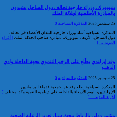
توقيف مواطن أجنبي مبحوث عنه
بموجب أمر دولي بإلقاء القبض
بنيويورك، وزراء خارجية تحالف دول الساحل يشيدون
بمراكش
بالمبادرة الأطلسية لجلالة الملك
25 سبتمبر 2025
المذكرة السياحية
0
المذكرة السياحية أشاد وزراء خارجية البلدان الأعضاء في تحالف
دول الساحل، الأربعاء بنيويورك، بمبادرة صاحب الجلالة الملك
[ أقراء
المزيد…. ]
إدارة السجن المحلي واد زم تفند
وفد إيرلندي يطّلع على الزخم التنموي بجهة الداخلة وادي
مزاعم بخصوص وفاة سجين
الذهب
25 سبتمبر 2025
المذكرة السياحية
0
المذكرة السياحية اطلع وفد عن جمعية قدماء البرلمانيين
الإيرلنديين، اليوم الأربعاء بالداخلة، على دينامية التنمية وكذا مختلف
[
أقراء المزيد…. ]
مؤتمر دولي بالرباط يبحث سبل تعزيز الرعاية الصحية
إجهاض محاولة لتهريب أزيد من