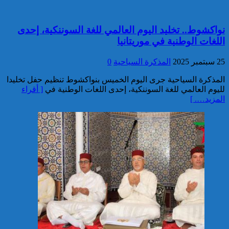
خبير: “البيعة الإلكترونية” تكشف
تحول الإرهاب الرقمي بعد تفكيك
نواكشوط.. تخليد اليوم العالمي للغة السوننكية، إحدى
خلية داعشية بتطوان
اللغات الوطنية في موريتانيا
25 سبتمبر 2025
المذكرة السياحية
0
المذكرة السياحية جرى اليوم الخميس بنواكشوط تنظيم حفل تخليدا
لليوم العالمي للغة السوننكية، إحدى اللغات الوطنية في
[ أقراء
المزيد…. ]
تركيا:القضاء يأمر بحبس رئيس
بلدية إسطنبول على ذمة التحقيق