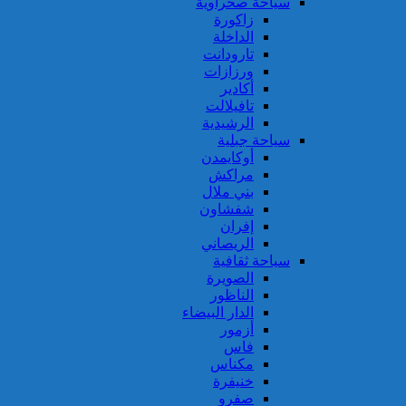
سياحة صحراوية
زاكورة
الداخلة
تارودانت
ورزازات
أكادير
تافيلالت
الرشيدية
سياحة جبلية
أوكايمدن
مراكش
بني ملال
شفشاون
إفران
الريصاني
سياحة ثقافية
الصويرة
الناظور
الدار البيضاء
أزمور
فاس
مكناس
خنيفرة
صفرو