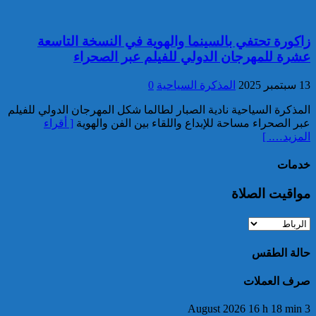
خبير: “البيعة الإلكترونية” تكشف
تحول الإرهاب الرقمي بعد تفكيك
زاكورة تحتفي بالسينما والهوية في النسخة التاسعة
خلية داعشية بتطوان
عشرة للمهرجان الدولي للفيلم عبر الصحراء
13 سبتمبر 2025
المذكرة السياحية
0
المذكرة السياحية نادية الصبار لطالما شكل المهرجان الدولي للفيلم
عبر الصحراء مساحة للإبداع واللقاء بين الفن والهوية
[ أقراء
المزيد…. ]
خدمات
تركيا:القضاء يأمر بحبس رئيس
بلدية إسطنبول على ذمة التحقيق
مواقيت الصلاة
حالة الطقس
صرف العملات
3 August 2026 16 h 18 min