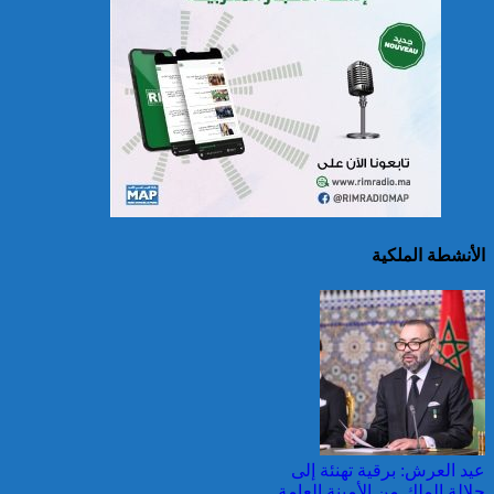
حرائق الغابات : الاتحاد
الأوروبي يعبئ إمكانياته
لدعم فرنسا والبرتغال
الأنشطة الملكية
25 قتيلا و2823 جريحا
حصيلة حوادث السير
بالمناطق الحضرية خلال
الأسبوع المنصرم
عيد العرش: برقية تهنئة إلى
جلالة الملك من الأمينة العامة