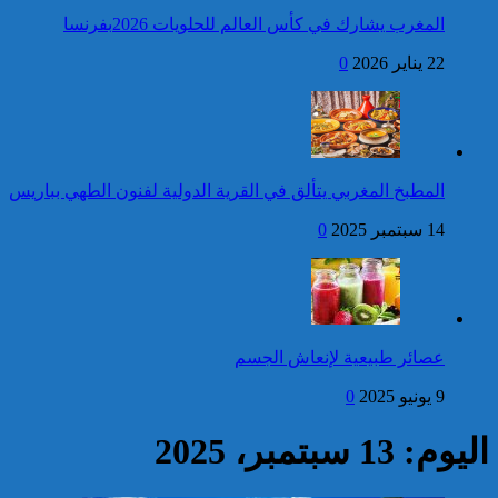
المغرب يشارك في كأس العالم للحلويات 2026بفرنسا
فتح بحث للتحقق من الأفعال
22 يناير 2026
0
الإجرامية المنسوبة لأربع وعشرين
شخصا للاشتباه في تورطهم في
الامتناع عن القيام بعمل من أعمال
وظيفتهم بغرض الارتشاء
واستغلال النفوذ
كاريكاتير
بلاغ من الديوان الملكي
المطبخ المغربي يتألق في القرية الدولية لفنون الطهي بباريس
14 سبتمبر 2025
0
إحصائيات مكافحة الجريمة ..
استمرار ارتفاع معدل الزجر
وتراجع مؤشرات الجريمة المقرونة
عصائر طبيعية لإنعاش الجسم
بالعنف
9 يونيو 2025
0
كاريكاتير
اليوم: 13 سبتمبر، 2025