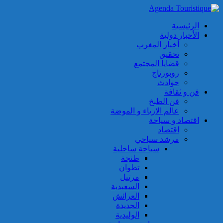
الرئيسية
الأخبار دولية
أخبار المغرب
تحقيق
قضايا المجتمع
روبورتاج
حوادث
فن و ثقافة
فن الطبخ
عالم الازياء و الموضة
اقتصاد و سياحة
اقتصاد
مرشد سياحي
سياحة ساحلية
طنجة
تطوان
مرتيل
السعيدية
العرائش
الجديدة
الوليدية