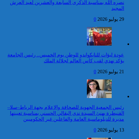
بمناسبة عيد العرش المجيد
نصره الله بمناسبة الذكرى السابعة والعشرين لعيد العرش
المجيد
14 قتيلا و2914 جريحا
حصيلة حوادث السير
29 يوليو 2026
0
المديرية العامة للأمن الوطني تؤكد
بالمناطق الحضرية خلال
أن الادعاءات التي نشرتها صحيفة
الأسبوع المنصرم
بريطانية بشأن “اعتقال” مواطن
بريطاني عارية من الصحة
كاريكاتير
عودة لبؤات للتايكواندو للوطن يوم الخميس.. رئيس الجامعة
برقية تهنئة إلى جلالة الملك
يؤكد نهدي لقب كأس العالم لجلالة الملك
من الأمين العام لجامعة
الدول العربية بمناسبة عيد
21 يوليو 2026
0
العرش المجيد
مقتل شخص وإصابة 7
آخرين جراء اعتراض مسيرة
توقيف شخص للاشتباه في تورطه
استهدفت مطار زايد الدولي
في ارتكاب جريمة السرقة
المقرونة بالضرب والجرح المفضي
للموت كان ضحيتها مواطن أجنبي
رئيس الجمعية الجهوية للصحافة والإعلام بجهة الرباط–سلا–
بتارودانت
القنيطرة يهنئ السيدة ندى البقالي الحسني بمناسبة تعيينها
كاريكاتير
مديرة للدبلوماسية العامة والفاعلين غير الحكوميين
جلالة الملك يهنئ رئيس
13 يوليو 2026
0
جمهورية النيجر بمناسبة العيد
الوطني لبلاده