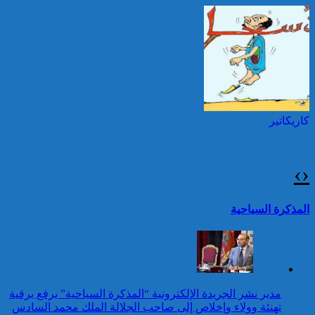
الأمم المتحدة بمناسبة عيد
العرش المجيد
إطلاق النار خلال حفل
الصحافة بواشنطن:المهاجم
توقيف شخصين هددا شرطيا
كان يستهدف مسؤولين
بسكينين خلال محاولة سرقة ليلا
حكوميين
بطنجة
كاريكاتير
برقية تهنئة إلى جلالة الملك
من المدير العام لمنظمة
“إيسيسكو” بمناسبة عيد
›
‹
العرش المجيد
42 قتيلا و3087 جريحا
حصيلة حوادث السير
تقرير: 67,7% من الأشخاص في
المذكرة السياحية
بالمناطق الحضرية خلال
وضعية إعاقة لم يبلغوا أي مستوى
الأسبوع المنصرم
دراسي
كاريكاتير
برقية تهنئة إلى جلالة الملك
مدير نشر الجريدة الإلكترونية “المذكرة السياحية” يرفع برقية
من ولي عهد مملكة البحرين
تهنئة وولاء وإخلاص إلى صاحب الجلالة الملك محمد السادس