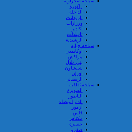
سياحة صحراوية
زاكورة
الداخلة
تارودانت
ورزازات
أكادير
تافيلالت
الرشيدية
سياحة جبلية
أوكايمدن
مراكش
بني ملال
شفشاون
إفران
الريصاني
سياحة ثقافية
الصويرة
الناظور
الدار البيضاء
أزمور
فاس
مكناس
خنيفرة
صفرو