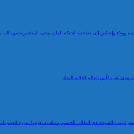
 تهنئة وولاء وإخلاص إلى صاحب الجلالة الملك محمد السادس نصره الله 
د نهدي لقب كأس العالم لجلالة الملك
طرة يهنئ السيدة ندى البقالي الحسني بمناسبة تعيينها مديرة للدبلوماس