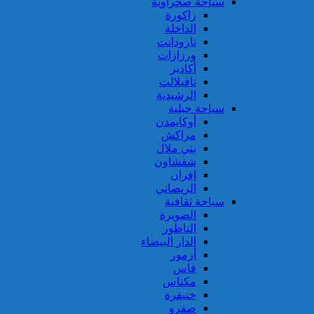
سياحة صحراوية
زاكورة
الداخلة
تارودانت
ورزازات
أكادير
تافيلالت
الرشيدية
سياحة جبلية
أوكايمدن
مراكش
بني ملال
شفشاون
إفران
الريصاني
سياحة ثقافية
الصويرة
الناظور
الدار البيضاء
أزمور
فاس
مكناس
خنيفرة
صفرو