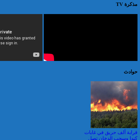
مذكرة TV
حوادث
قرابة ألف حريق في غابات
كندا وسحب الدخان تصل