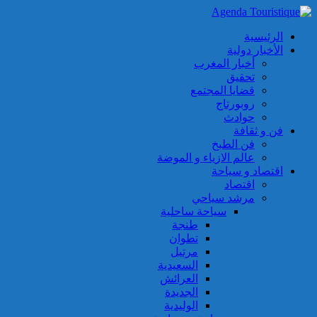
الرئيسية
الأخبار دولية
أخبار المغرب
تحقيق
قضايا المجتمع
روبورتاج
حوادث
فن و ثقافة
فن الطبخ
عالم الازياء و الموضة
اقتصاد و سياحة
اقتصاد
مرشد سياحي
سياحة ساحلية
طنجة
تطوان
مرتيل
السعيدية
العرائش
الجديدة
الوليدية