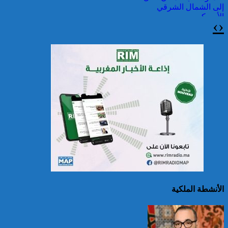
إلى الشمال الشرقي
الأمريكي
›
‹
حرائق الغابات : الاتحاد
الأوروبي يعبئ إمكانياته
لدعم فرنسا والبرتغال
الأنشطة الملكية
25 قتيلا و2823 جريحا
حصيلة حوادث السير