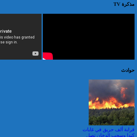
مذكرة TV
حوادث
قرابة ألف حريق في غابات
كندا وسحب الدخان تصل