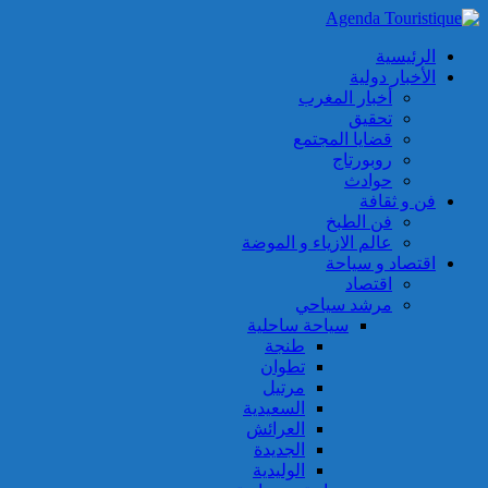
الرئيسية
الأخبار دولية
أخبار المغرب
تحقيق
قضايا المجتمع
روبورتاج
حوادث
فن و ثقافة
فن الطبخ
عالم الازياء و الموضة
اقتصاد و سياحة
اقتصاد
مرشد سياحي
سياحة ساحلية
طنجة
تطوان
مرتيل
السعيدية
العرائش
الجديدة
الوليدية