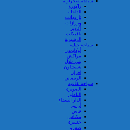
سياحة صحراوية
زاكورة
الداخلة
تارودانت
ورزازات
أكادير
تافيلالت
الرشيدية
سياحة جبلية
أوكايمدن
مراكش
بني ملال
شفشاون
إفران
الريصاني
سياحة ثقافية
الصويرة
الناظور
الدار البيضاء
أزمور
فاس
مكناس
خنيفرة
صفرو