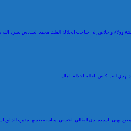
 تهنئة وولاء وإخلاص إلى صاحب الجلالة الملك محمد السادس نصره الله 
د نهدي لقب كأس العالم لجلالة الملك
طرة يهنئ السيدة ندى البقالي الحسني بمناسبة تعيينها مديرة للدبلوماس