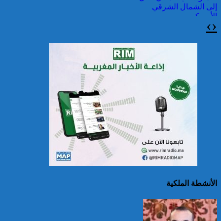
إلى الشمال الشرقي
الأمريكي
›
‹
حرائق الغابات : الاتحاد
الأوروبي يعبئ إمكانياته
لدعم فرنسا والبرتغال
الأنشطة الملكية
25 قتيلا و2823 جريحا
حصيلة حوادث السير