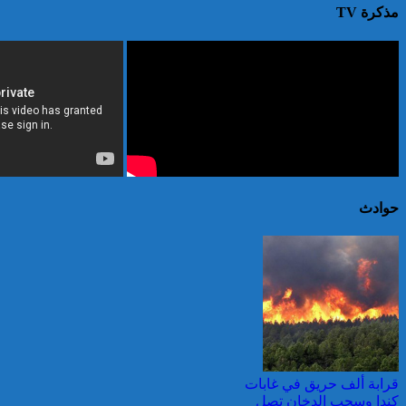
مذكرة TV
حوادث
قرابة ألف حريق في غابات
كندا وسحب الدخان تصل