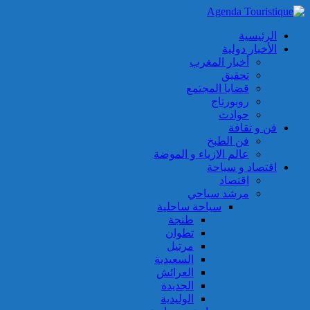
الرئيسية
الأخبار دولية
أخبار المغرب
تحقيق
قضايا المجتمع
روبورتاج
حوادث
فن و ثقافة
فن الطبخ
عالم الازياء و الموضة
اقتصاد و سياحة
اقتصاد
مرشد سياحي
سياحة ساحلية
طنجة
تطوان
مرتيل
السعيدية
العرائش
الجديدة
الوليدية