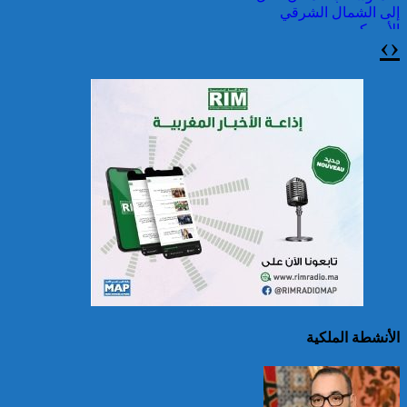
إلى الشمال الشرقي
الأمريكي
›
‹
حرائق الغابات : الاتحاد
الأوروبي يعبئ إمكانياته
لدعم فرنسا والبرتغال
الأنشطة الملكية
25 قتيلا و2823 جريحا
حصيلة حوادث السير