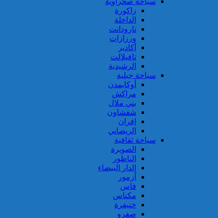
سياحة صحراوية
زاكورة
الداخلة
تارودانت
ورزازات
أكادير
تافيلالت
الرشيدية
سياحة جبلية
أوكايمدن
مراكش
بني ملال
شفشاون
إفران
الريصاني
سياحة ثقافية
الصويرة
الناظور
الدار البيضاء
أزمور
فاس
مكناس
خنيفرة
صفرو