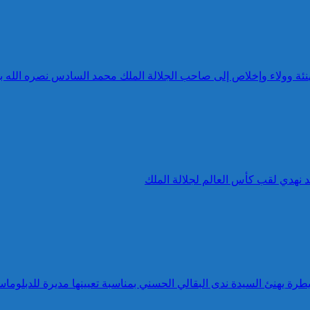
 تهنئة وولاء وإخلاص إلى صاحب الجلالة الملك محمد السادس نصره الله 
د نهدي لقب كأس العالم لجلالة الملك
طرة يهنئ السيدة ندى البقالي الحسني بمناسبة تعيينها مديرة للدبلوماس