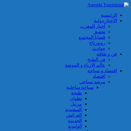
الرئيسية
الأخبار دولية
أخبار المغرب
تحقيق
قضايا المجتمع
روبورتاج
حوادث
فن و ثقافة
فن الطبخ
عالم الازياء و الموضة
اقتصاد و سياحة
اقتصاد
مرشد سياحي
سياحة ساحلية
طنجة
تطوان
مرتيل
السعيدية
العرائش
الجديدة
الوليدية