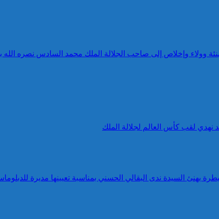
 تهنئة وولاء وإخلاص إلى صاحب الجلالة الملك محمد السادس نصره الله 
د نهدي لقب كأس العالم لجلالة الملك
طرة يهنئ السيدة ندى البقالي الحسني بمناسبة تعيينها مديرة للدبلوماس