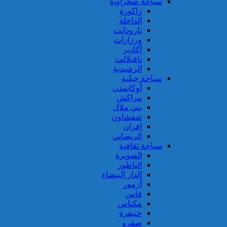
سياحة صحراوية
زاكورة
الداخلة
تارودانت
ورزازات
أكادير
تافيلالت
الرشيدية
سياحة جبلية
أوكايمدن
مراكش
بني ملال
شفشاون
إفران
الريصاني
سياحة ثقافية
الصويرة
الناظور
الدار البيضاء
أزمور
فاس
مكناس
خنيفرة
صفرو