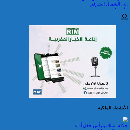
إلى الشمال الشرقي
الأمريكي
›
‹
حرائق الغابات : الاتحاد
الأوروبي يعبئ إمكانياته
لدعم فرنسا والبرتغال
الأنشطة الملكية
25 قتيلا و2823 جريحا
جلالة الملك يترأس حفل أداء
حصيلة حوادث السير