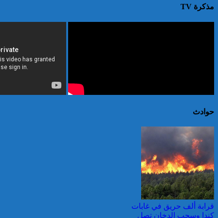
مذكرة TV
حوادث
قرابة ألف حريق في غابات
كندا وسحب الدخان تصل