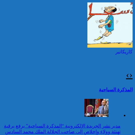
بمناسبة عيد العرش المجيد
إطلاق النار خلال حفل
الصحافة بواشنطن:المهاجم
توقيف شخصين هددا شرطيا
كان يستهدف مسؤولين
بسكينين خلال محاولة سرقة ليلا
حكوميين
بطنجة
كاريكاتير
برقية تهنئة إلى جلالة الملك
من الأمين العام لجامعة
الدول العربية بمناسبة عيد
›
‹
العرش المجيد
42 قتيلا و3087 جريحا
حصيلة حوادث السير
تقرير: 67,7% من الأشخاص في
المذكرة السياحية
بالمناطق الحضرية خلال
وضعية إعاقة لم يبلغوا أي مستوى
الأسبوع المنصرم
دراسي
كاريكاتير
جلالة الملك يهنئ رئيس
مدير نشر الجريدة الإلكترونية “المذكرة السياحية” يرفع برقية
جمهورية النيجر بمناسبة العيد
تهنئة وولاء وإخلاص إلى صاحب الجلالة الملك محمد السادس