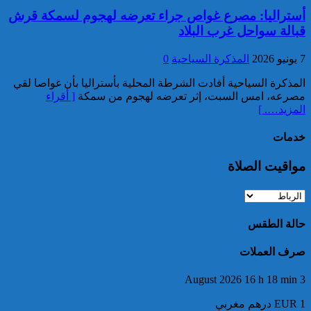
تعود للسائح البلجيكي الذي اختفى
أستراليا: مصرع غواص جراء تعرضه لهجوم لسمكة قرش
عن الأنظار منذ أواخر نونبر
قبالة سواحل غرب البلاد
المنصرم بأكادير
7 يونيو 2026
المذكرة السياحية
0
المذكرة السياحية أفادت الشرطة المحلية بأستراليا بأن غواصا لقي
مصرعه، امس السبت، إثر تعرضه لهجوم من سمكة
[ أقراء
المزيد…. ]
خدمات
ميناء طنجة المتوسط.. حجز أزيد
من 19 ألف قرص طبي مخدر
مواقيت الصلاة
حالة الطقس
صرف العملات
3 August 2026 16 h 18 min
توقيف مواطن فرنسي من أصول
EUR 1 درهم مغربي