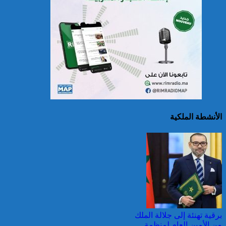
حرائق الغابات : الاتحاد
الأوروبي يعبئ إمكانياته
لدعم فرنسا والبرتغال
الأنشطة الملكية
25 قتيلا و2823 جريحا
حصيلة حوادث السير
بالمناطق الحضرية خلال
الأسبوع المنصرم
برقية تهنئة إلى جلالة الملك
من الأمين العام لمنظمة