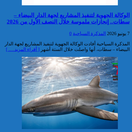
3.5 أطنان من مخدر الشيرا بمعبر
الكركارات
الوكالة الجهوية لتنفيذ المشاريع لجهة الدار البيضاء –
سطات.. إنجازات ملموسة خلال النصف الأول من 2026
7 يونيو 2026
المذكرة السياحية
0
المذكرة السياحية أفادت الوكالة الجهوية لتنفيذ المشاريع لجهة الدار
البيضاء – سطات، أنها واصلت خلال الستة أشهر
[ أقراء المزيد…. ]
إجهاض عملية للتهريب الدولي
لثلاثة أطنان و960 كيلوغراما من
مخدر الشيرا
العثور على جثة شخص يرجح أن