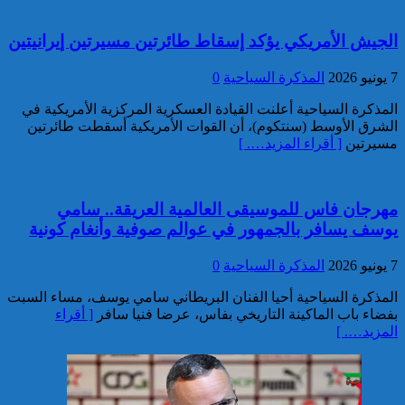
تقديم 17 موقوفا على أنظار النيابة
الجيش الأمريكي يؤكد إسقاط طائرتين مسيرتين إيرانيتين
العامة لدى محكمة الاستئناف
بالقنيطرة على إثر الأحداث التي
7 يونيو 2026
المذكرة السياحية
0
عرفتها منطقة سيدي الطيبي
المذكرة السياحية أعلنت القيادة العسكرية المركزية الأمريكية في
كاريكاتير
الشرق الأوسط (سنتكوم)، أن القوات الأمريكية أسقطت طائرتين
مسيرتين
[ أقراء المزيد…. ]
مهرجان فاس للموسيقى العالمية العريقة.. سامي
يوسف يسافر بالجمهور في عوالم صوفية وأنغام كونية
موظف أمن يتقدم بشكاية لدى
الوكيل العام للملك بمحكمة
7 يونيو 2026
المذكرة السياحية
0
الاستئناف بالدار البيضاء على
خلفية ادعاءات وهمية وجرائم
المذكرة السياحية أحيا الفنان البريطاني سامي يوسف، مساء السبت
مزعومة نسبها له حساب على
بفضاء باب الماكينة التاريخي بفاس، عرضا فنيا سافر
[ أقراء
شبكات التواصل الاجتماعي
كاريكاتير
المزيد…. ]