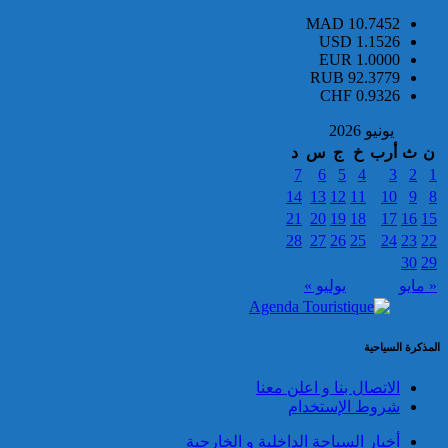
جزائرية يشكل موضوع أمر دولي
بإلقاء القبض
MAD
10.7452
USD
1.1526
EUR
1.0000
RUB
92.3779
CHF
0.9326
يونيو 2026
ن
ث
أرب
خ
ج
س
د
7
6
5
4
3
2
1
14
13
12
11
10
9
8
فتح بحث قضائي في مواجهة أحد
21
20
19
18
17
16
15
الأشخاص ووضعه تحت تدبير
28
27
26
25
24
23
22
الحراسة النظرية للاشتباه في
ارتكابه لأفعال جرمية يعاقب عليها
30
29
القانون بالدار البيضاء
« مايو
يوليو »
المذكرة السياحية
الاتصال بنا و اعلن معنا
شروط الإستخدام
إحباط محاولة تهريب 209 ألف
قرص مهلوس من نوع إكستازي
أخبار السياحة الداخلية و الخارجية