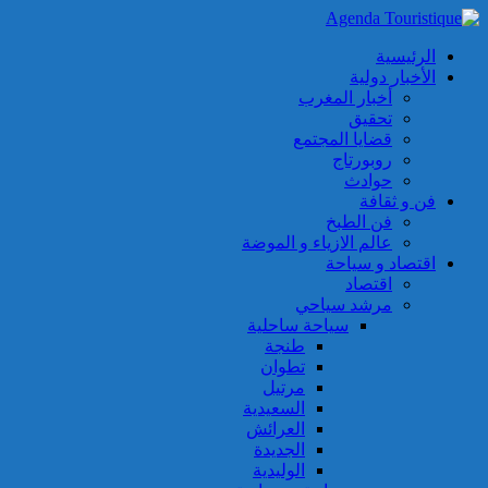
الرئيسية
الأخبار دولية
أخبار المغرب
تحقيق
قضايا المجتمع
روبورتاج
حوادث
فن و ثقافة
فن الطبخ
عالم الازياء و الموضة
اقتصاد و سياحة
اقتصاد
مرشد سياحي
سياحة ساحلية
طنجة
تطوان
مرتيل
السعيدية
العرائش
الجديدة
الوليدية