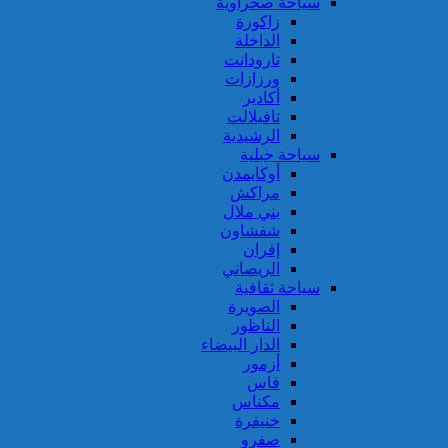
سياحة صحراوية
زاكورة
الداخلة
تارودانت
ورزازات
أكادير
تافيلالت
الرشيدية
سياحة جبلية
أوكايمدن
مراكش
بني ملال
شفشاون
إفران
الريصاني
سياحة ثقافية
الصويرة
الناظور
الدار البيضاء
أزمور
فاس
مكناس
خنيفرة
صفرو