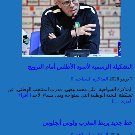
خبير: “البيعة الإلكترونية” تكشف
تحول الإرهاب الرقمي بعد تفكيك
خلية داعشية بتطوان
التشكيلة الرسمية لأسود الأطلس أمام النرويج
تركيا:القضاء يأمر بحبس رئيس
7 يونيو 2026
المذكرة السياحية
0
بلدية إسطنبول على ذمة التحقيق
المذكرة السياحية أعلن محمد وهبي، مدرب المنتخب الوطني، عن
تشكيلة النخبة الوطنية التي ستواجه وديا، مساء الأحد
[ أقراء
المزيد…. ]
خط جديد يربط المغرب ولوس أنجلوس
7 يونيو 2026
المذكرة السياحية
0