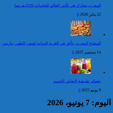
المسلحة الملكية
المغرب يشارك في كأس العالم للحلويات 2026بفرنسا
فتح بحث للتحقق من الأفعال
22 يناير 2026
0
الإجرامية المنسوبة لأربع وعشرين
شخصا للاشتباه في تورطهم في
الامتناع عن القيام بعمل من أعمال
وظيفتهم بغرض الارتشاء
واستغلال النفوذ
كاريكاتير
عيد العرش : أمير المؤمنين
المطبخ المغربي يتألق في القرية الدولية لفنون الطهي بباريس
جلالة الملك يترأس حفل
الولاء بالقصر الملكي بتطوان
14 سبتمبر 2025
0
إحصائيات مكافحة الجريمة ..
استمرار ارتفاع معدل الزجر
وتراجع مؤشرات الجريمة المقرونة
عصائر طبيعية لإنعاش الجسم
بالعنف
9 يونيو 2025
0
كاريكاتير
اليوم: 7 يونيو، 2026