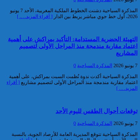
تفكيك خلية إرهابية مرتبطة بالفرع
المذكرة السياحية دشنت الخطوط الملكية المغربية، الأحد 7 يونيو
الإفريقي ل”داعش”: ضبط عبوة
2026، أول خط جوي مباشر يربط بين الدار
[ أقراء المزيد…. ]
ناسفة إضافية في طور التركيب
بضواحي الرباط
التهيئة الحضرية المستدامة: التأكيد بمراكش على أهمية
اعتماد مقاربة مندمجة منذ المراحل الأولى لتصميم
المشاريع
7 يونيو 2026
المذكرة السياحية
0
إحباط مخطط إرهابي بالغ
المذكرة السياحية أكدت ندوة نُظمت السبت بمراكش، على أهمية
الخطورة كان يستهدف المغرب
اعتماد مقاربة مندمجة منذ المراحل الأولى لتصميم مشاريع
[ أقراء
بتكليف وتحريض مباشر من قيادي
المزيد…. ]
بارز في تنظيم “داعش” بمنطقة
الساحل الإفريقي
توقعات أحوال الطقس لليوم الأحد
7 يونيو 2026
المذكرة السياحية
0
المذكرة السياحية تتوقع المديرية العامة للأرصاد الجوية، بالنسبة