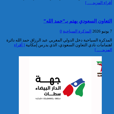
توقيف مواطن أجنبي مبحوث عنه
أقراء المزيد…. ]
بموجب أمر دولي بإلقاء القبض
بمراكش
التعاون السعودي يهتم بـ”حمد الله”
7 يونيو 2026
المذكرة السياحية
0
المذكرة السياحية دخل الدولي المغربي عبد الرزاق حمد الله دائرة
اهتمامات نادي التعاون السعودي، الذي يدرس إمكانية
[ أقراء
المزيد…. ]
إدارة السجن المحلي واد زم تفند
مزاعم بخصوص وفاة سجين
إجهاض محاولة لتهريب أزيد من