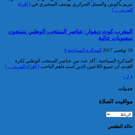
توقيف مواطن أجنبي مبحوث عنه
مريم باكوش والممثل الجزائري يوسف السحيري في
[ أقراء
بموجب أمر دولي بإلقاء القبض
المزيد…. ]
بمراكش
المغرب-كوت ديفوار: عناصر المنتخب الوطني يتمتعون
بمعنويات عالية
10 نوفمبر 2017
المذكرة السياحية
0
المذكرة السياحية : أكد عدد من عناصر المنتخب الوطني لكرة
القدم، أن جميع اللاعبين الذين استدعاهم الناخب
[ أقراء المزيد…. ]
إدارة السجن المحلي واد زم تفند
مزاعم بخصوص وفاة سجين
»
2
1
خدمات
مواقيت الصلاة
حالة الطقس
إجهاض محاولة لتهريب أزيد من