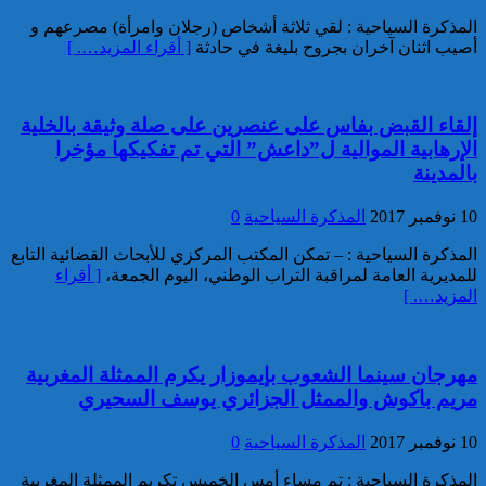
توقيف مواطن فرنسي من أصول
المذكرة السياحية : لقي ثلاثة أشخاص (رجلان وامرأة) مصرعهم و
تونسية موضوع أمر دولي بإلقاء
أصيب اثنان آخران بجروح بليغة في حادثة
[ أقراء المزيد…. ]
القبض صادر عن السلطات
القضائية الفرنسية
إلقاء القبض بفاس على عنصرين على صلة وثيقة بالخلية
الإرهابية الموالية ل”داعش” التي تم تفكيكها مؤخرا
بالمدينة
10 نوفمبر 2017
المذكرة السياحية
0
المذكرة السياحية : – تمكن المكتب المركزي للأبحاث القضائية التابع
إيفاد لجنة للبحث في ملابسات
للمديرية العامة لمراقبة التراب الوطني، اليوم الجمعة،
[ أقراء
وفاة 5 أشخاص بورش بناء سد
المزيد…. ]
المختار السوسي
مهرجان سينما الشعوب بإيموزار يكرم الممثلة المغربية
مريم باكوش والممثل الجزائري يوسف السحيري
10 نوفمبر 2017
المذكرة السياحية
0
المذكرة السياحية : تم مساء أمس الخميس تكريم الممثلة المغربية