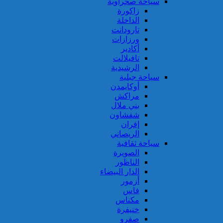
سياحة صحراوية
زاكورة
الداخلة
تارودانت
ورزازات
أكادير
تافيلالت
الرشيدية
سياحة جبلية
أوكايمدن
مراكش
بني ملال
شفشاون
إفران
الريصاني
سياحة ثقافية
الصويرة
الناظور
الدار البيضاء
أزمور
فاس
مكناس
خنيفرة
صفرو