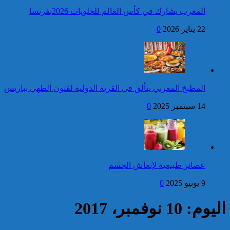
المغرب يشارك في كأس العالم للحلويات 2026بفرنسا
فتح بحث للتحقق من الأفعال
22 يناير 2026
0
الإجرامية المنسوبة لأربع وعشرين
شخصا للاشتباه في تورطهم في
الامتناع عن القيام بعمل من أعمال
وظيفتهم بغرض الارتشاء
واستغلال النفوذ
كاريكاتير
برقية تهنئة إلى جلالة الملك
المطبخ المغربي يتألق في القرية الدولية لفنون الطهي بباريس
من الرئيس السويسري
بمناسبة عيد العرش المجيد
14 سبتمبر 2025
0
إحصائيات مكافحة الجريمة ..
استمرار ارتفاع معدل الزجر
وتراجع مؤشرات الجريمة المقرونة
عصائر طبيعية لإنعاش الجسم
بالعنف
9 يونيو 2025
0
كاريكاتير
اليوم: 10 نوفمبر، 2017