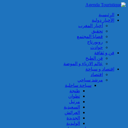
الرئيسية
الأخبار دولية
أخبار المغرب
تحقيق
قضايا المجتمع
روبورتاج
حوادث
فن و ثقافة
فن الطبخ
عالم الازياء و الموضة
اقتصاد و سياحة
اقتصاد
مرشد سياحي
سياحة ساحلية
طنجة
تطوان
مرتيل
السعيدية
العرائش
الجديدة
الوليدية