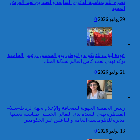
بمناسبة عيد العرش المجيد
نصره الله بمناسبة الذكرى السابعة والعشرين لعيد العرش
المجيد
14 قتيلا و2914 جريحا
حصيلة حوادث السير
29 يوليو 2026
0
المديرية العامة للأمن الوطني تؤكد
بالمناطق الحضرية خلال
أن الادعاءات التي نشرتها صحيفة
الأسبوع المنصرم
بريطانية بشأن “اعتقال” مواطن
مقتل شخص وإصابة 7
بريطاني عارية من الصحة
آخرين جراء اعتراض مسيرة
استهدفت مطار زايد الدولي
كاريكاتير
عودة لبؤات للتايكواندو للوطن يوم الخميس.. رئيس الجامعة
برقية تهنئة إلى جلالة الملك
يؤكد نهدي لقب كأس العالم لجلالة الملك
من رئيس جمهورية الباراغواي
بمناسبة عيد العرش المجيد
21 يوليو 2026
0
توقيف شخص للاشتباه في تورطه
في ارتكاب جريمة السرقة
المقرونة بالضرب والجرح المفضي
للموت كان ضحيتها مواطن أجنبي
رئيس الجمعية الجهوية للصحافة والإعلام بجهة الرباط–سلا–
بتارودانت
القنيطرة يهنئ السيدة ندى البقالي الحسني بمناسبة تعيينها
كاريكاتير
مديرة للدبلوماسية العامة والفاعلين غير الحكوميين
برقية تهنئة إلى جلالة الملك
13 يوليو 2026
0
من رئيس مجلس الوزراء
اللبناني بمناسبة عيد العرش