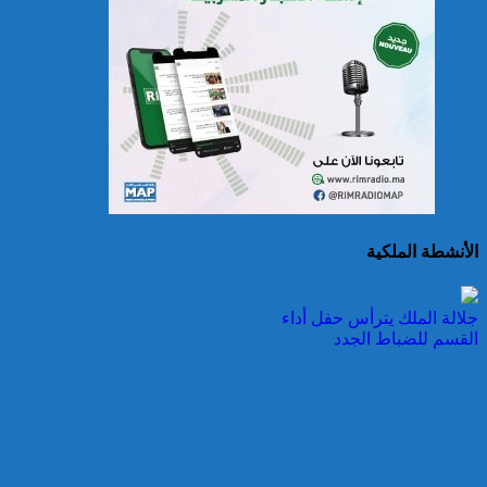
حرائق الغابات : الاتحاد
الأوروبي يعبئ إمكانياته
لدعم فرنسا والبرتغال
الأنشطة الملكية
25 قتيلا و2823 جريحا
جلالة الملك يترأس حفل أداء
حصيلة حوادث السير
القسم للضباط الجدد
بالمناطق الحضرية خلال
الأسبوع المنصرم