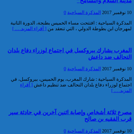
مدينة السلام والتسامح”
تفكيك خلية إرهابية مرتبطة بالفرع
10 نوفمبر 2017
المذكرة السياحية
0
الإفريقي ل”داعش”: ضبط عبوة
ناسفة إضافية في طور التركيب
المذكرة السياحية : افتتحت مساء الخميس بطنجة، الدورة الثانية
بضواحي الرباط
لمهرجان ابن بطوطة الدولي ، التي تنعقد من
[ أقراء المزيد…. ]
المغرب يشارك ببروكسل في اجتماع لوزراء دفاع بلدان
التحالف ضد داعش
10 نوفمبر 2017
المذكرة السياحية
0
إحباط مخطط إرهابي بالغ
الخطورة كان يستهدف المغرب
المذكرة السياحية : شارك المغرب، يوم الخميس، ببروكسل، في
بتكليف وتحريض مباشر من قيادي
اجتماع لوزراء دفاع بلدان التحالف ضد تنظيم داعش
[ أقراء
بارز في تنظيم “داعش” بمنطقة
المزيد…. ]
الساحل الإفريقي
مصرع ثلاثة أشخاص وإصابة اثنين آخرين في حادثة سير
قرب الفقيه بن صالح
10 نوفمبر 2017
المذكرة السياحية
0