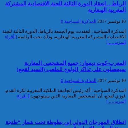
الرباط .. انعقاد الدورة الثالثة للجنة الاقتصادية المشتركة
خبير: “البيعة الإلكترونية” تكشف
المغربية الهنغارية
تحول الإرهاب الرقمي بعد تفكيك
خلية داعشية بتطوان
10 نوفمبر 2017
المذكرة السياحية
0
المذكرة السياحية : انعقدت، يوم الجمعة بالرباط، الدورة الثالثة للجنة
الاقتصادية المشتركة المغربية الهنغارية، وذلك تحت الرئاسة
[ أقراء
المزيد…. ]
المغرب-كوت ديفوار: جميع المشجعين المغاربة
سيحصلون على تذاكر الولوج للملعب (السيد لقجع)
تركيا:القضاء يأمر بحبس رئيس
بلدية إسطنبول على ذمة التحقيق
10 نوفمبر 2017
المذكرة السياحية
0
المذكرة السياحية : أكد رئيس الجامعة الملكية المغربية لكرة القدم،
فوزي لقجع، أن المشجعين المغاربة الذين سيتوجهون
[ أقراء
المزيد…. ]
انطلاق المهرجان الدولي ابن بطوطة تحت شعار “طنجة