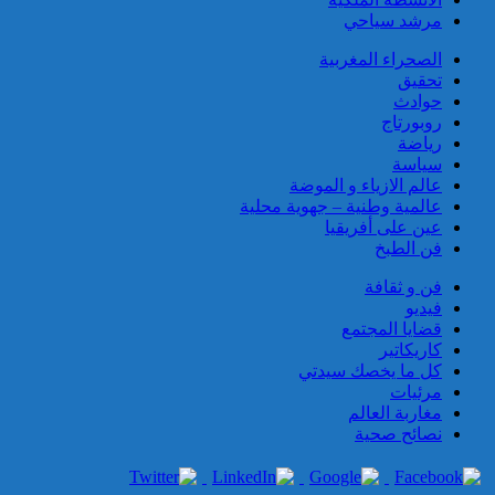
بطنجة المتوسط
مرشد سياحي
الصحراء المغربية
تحقيق
حوادث
روبورتاج
رياضة
سياسة
عالم الازياء و الموضة
عالمية وطنية – جهوية محلية
إدارة السجن المحلي “عين السبع
عين على أفريقيا
1” تنفي مزاعم بخصوص تعرض
فن الطبخ
سجين لـ “محاولة التصفية
الجسدية”
فن و ثقافة
فيديو
قضايا المجتمع
كاريكاتير
كل ما يخصك سيدتي
مرئيات
مغاربة العالم
نصائح صحية
توقيف شخصين، أحدهما لبناني،
للاشتباه في تورطهما في قضية