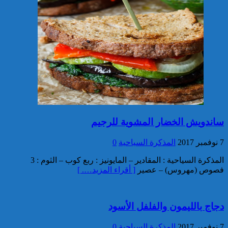
توقيف مواطن أجنبي مبحوث عنه
بموجب أمر دولي بإلقاء القبض
بمراكش
إدارة السجن المحلي واد زم تفند
ساندويش الخضار المشوية للرجيم
مزاعم بخصوص وفاة سجين
7 نوفمبر 2017
المذكرة السياحية
0
المذكرة السياحية : المقادير – المايونيز : ربع كوب – الثوم : 3
فصوص (مهروس) – عصير
[ أقراء المزيد…. ]
دجاج بالليمون والفلفل الأسود
7 نوفمبر 2017
المذكرة السياحية
0
إجهاض محاولة لتهريب أزيد من