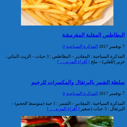
توقيف مواطن فرنسي من أصول
تونسية موضوع أمر دولي بإلقاء
القبض صادر عن السلطات
القضائية الفرنسية
البطاطس المقلية المقرمشة
7 نوفمبر 2017
المذكرة السياحية
0
المذكرة السياحية : المقادير – البطاطس : 3 حبات – الزيت النباتي :
غزير (للقلي) – ملح
[ أقراء المزيد…. ]
إيفاد لجنة للبحث في ملابسات
وفاة 5 أشخاص بورش بناء سد
المختار السوسي
سلطة الشمر بالبرتقال والمكسرات للرجيم
7 نوفمبر 2017
المذكرة السياحية
0
المذكرة السياحية : المقادير – الشمر : 1 حبة (متوسط الحجم) –
البرتقال : 3 حبات (صغير
[ أقراء المزيد…. ]