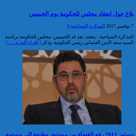
تقديم 17 موقوفا على أنظار النيابة
بلاغ حول انعقاد مجلس للحكومة يوم الخميس
العامة لدى محكمة الاستئناف
بالقنيطرة على إثر الأحداث التي
7 نوفمبر 2017
المذكرة السياحية
0
عرفتها منطقة سيدي الطيبي
المذكرة السياحية : ينعقد، بعد غد الخميس، مجلس للحكومة برئاسة
كاريكاتير
السيد سعد الدين العثماني رئيس الحكومة. وذكر
[ أقراء المزيد…. ]
موظف أمن يتقدم بشكاية لدى
الوكيل العام للملك بمحكمة
الاستئناف بالدار البيضاء على
خلفية ادعاءات وهمية وجرائم
مزعومة نسبها له حساب على
شبكات التواصل الاجتماعي
كاريكاتير
دستور 2011 رفع القضاء من مستوى وظيفة الى مستوى