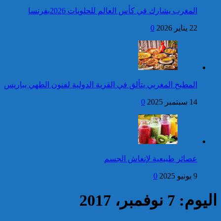
المغرب يشارك في كأس العالم للحلويات 2026بفرنسا
فتح بحث للتحقق من الأفعال
22 يناير 2026
0
الإجرامية المنسوبة لأربع وعشرين
شخصا للاشتباه في تورطهم في
الامتناع عن القيام بعمل من أعمال
وظيفتهم بغرض الارتشاء
واستغلال النفوذ
كاريكاتير
جلالة الملك يهنئ رئيس
المطبخ المغربي يتألق في القرية الدولية لفنون الطهي بباريس
جمهورية البنين بذكرى
استقلال بلاده
14 سبتمبر 2025
0
إحصائيات مكافحة الجريمة ..
استمرار ارتفاع معدل الزجر
وتراجع مؤشرات الجريمة المقرونة
عصائر طبيعية لإنعاش الجسم
بالعنف
9 يونيو 2025
0
كاريكاتير
اليوم: 7 نوفمبر، 2017