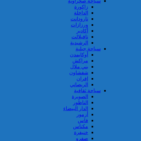
سياحة صحراوية
زاكورة
الداخلة
تارودانت
ورزازات
أكادير
تافيلالت
الرشيدية
سياحة جبلية
أوكايمدن
مراكش
بني ملال
شفشاون
إفران
الريصاني
سياحة ثقافية
الصويرة
الناظور
الدار البيضاء
أزمور
فاس
مكناس
خنيفرة
صفرو