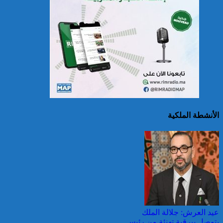
حرائق الغابات : الاتحاد
الأوروبي يعبئ إمكانياته
لدعم فرنسا والبرتغال
الأنشطة الملكية
25 قتيلا و2823 جريحا
حصيلة حوادث السير
بالمناطق الحضرية خلال
الأسبوع المنصرم
عيد العرش: جلالة الملك
يتوصل ببرقية تهنئة من رئيس