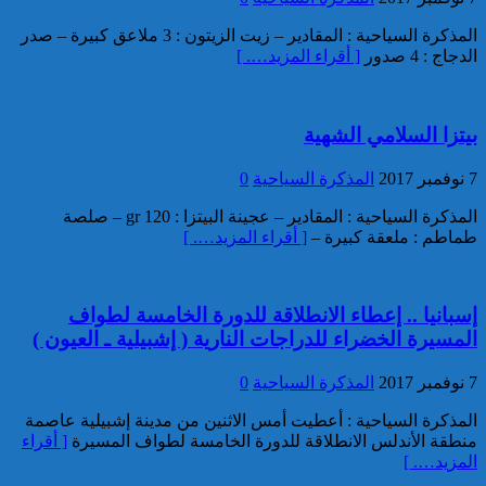
3.5 أطنان من مخدر الشيرا بمعبر
المذكرة السياحية : المقادير – زيت الزيتون : 3 ملاعق كبيرة – صدر
الكركارات
الدجاج : 4 صدور
[ أقراء المزيد…. ]
بيتزا السلامي الشهية
7 نوفمبر 2017
المذكرة السياحية
0
المذكرة السياحية : المقادير – عجينة البيتزا : 120 gr – صلصة
طماطم : ملعقة كبيرة –
[ أقراء المزيد…. ]
إجهاض عملية للتهريب الدولي
لثلاثة أطنان و960 كيلوغراما من
مخدر الشيرا
إسبانيا .. إعطاء الانطلاقة للدورة الخامسة لطواف
المسيرة الخضراء للدراجات النارية ( إشبيلية ـ العيون )
7 نوفمبر 2017
المذكرة السياحية
0
المذكرة السياحية : أعطيت أمس الاثنين من مدينة إشبيلية عاصمة
منطقة الأندلس الانطلاقة للدورة الخامسة لطواف المسيرة
[ أقراء
المزيد…. ]
العثور على جثة شخص يرجح أن