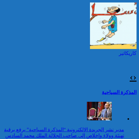
بمناسبة عيد العرش المجيد
إطلاق النار خلال حفل
الصحافة بواشنطن:المهاجم
توقيف شخصين هددا شرطيا
كان يستهدف مسؤولين
بسكينين خلال محاولة سرقة ليلا
حكوميين
بطنجة
كاريكاتير
برقية تهنئة إلى جلالة الملك
من الأمين العام لمنظمة
الأمم المتحدة بمناسبة عيد
›
‹
العرش المجيد
42 قتيلا و3087 جريحا
حصيلة حوادث السير
تقرير: 67,7% من الأشخاص في
المذكرة السياحية
بالمناطق الحضرية خلال
وضعية إعاقة لم يبلغوا أي مستوى
الأسبوع المنصرم
دراسي
كاريكاتير
برقية تهنئة إلى جلالة الملك
مدير نشر الجريدة الإلكترونية “المذكرة السياحية” يرفع برقية
من المدير العام لمنظمة
تهنئة وولاء وإخلاص إلى صاحب الجلالة الملك محمد السادس