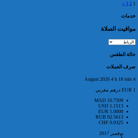
تعود للسائح البلجيكي الذي اختفى
»
3
2
1
عن الأنظار منذ أواخر نونبر
المنصرم بأكادير
خدمات
مواقيت الصلاة
حالة الطقس
ميناء طنجة المتوسط.. حجز أزيد
صرف العملات
من 19 ألف قرص طبي مخدر
4 August 2026 4 h 18 min
EUR 1 درهم مغربي
MAD
10.7509
USD
1.1513
EUR
1.0000
RUB
92.5613
CHF
0.9325
توقيف مواطن فرنسي من أصول
نوفمبر 2017