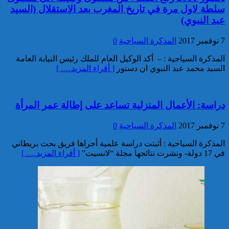
سلطة لاول مرة في تاريخ المغرب بعد الاستقلال (السيد
خبير: “البيعة الإلكترونية” تكشف
عبد النبوي)
تحول الإرهاب الرقمي بعد تفكيك
خلية داعشية بتطوان
7 نوفمبر 2017
المذكرة السياحية
0
المذكرة السياحية : – أكد الوكيل العام للملك رئيس النيابة العامة
السيد محمد عبد النبوي ان دسنور
[ أقراء المزيد…. ]
دراسة: الأعمال المنزلية تساعد على إطالة عمر المرأة
7 نوفمبر 2017
المذكرة السياحية
0
تركيا:القضاء يأمر بحبس رئيس
بلدية إسطنبول على ذمة التحقيق
المذكرة السياحية : أثبتت دراسة علمية أجراها فريق بحث بريطاني
في 17 دولة- ونشرت نتائجها مجلة “لانسيت”
[ أقراء المزيد…. ]