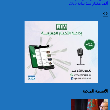
ألف هكتار منذ بداية 2026
›
‹
سريلانكا: إغلاق بعض
المدارس في مناطق جبلية
إثر فيضانات خلفت مصرع 5
أشخاص
الأنشطة الملكية
الصين تصدر إنذارين
لمواجهة العواصف المطيرة