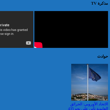
مذكرة TV
حوادث
الاتحاد الأوروبي: الحرائق
الغابوية تأتي على نحو 435