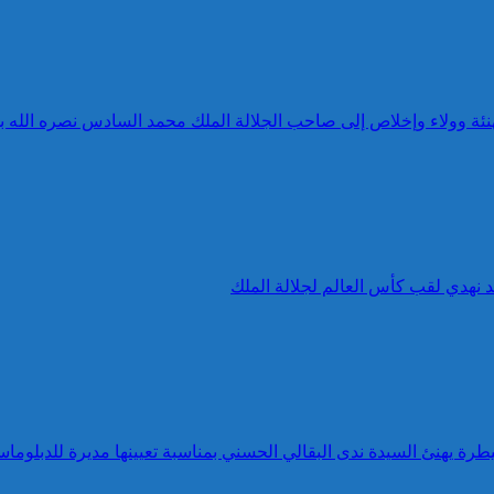
 تهنئة وولاء وإخلاص إلى صاحب الجلالة الملك محمد السادس نصره الله 
د نهدي لقب كأس العالم لجلالة الملك
طرة يهنئ السيدة ندى البقالي الحسني بمناسبة تعيينها مديرة للدبلوماس