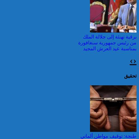
وطقس شديد الحمل
الحراري
برقية تهنئة إلى جلالة الملك
من رئيس جمهورية سنغافورة
بمناسبة عيد العرش المجيد
›
‹
اليونان: فرق الإطفاء تواصل
مكافحة حريق في شمال
غرب أثينا
تحقيق
برقية تهنئة إلى جلالة الملك
من رئيس ليبيريا بمناسبة عيد
العرش المجيد
قرابة ألف حريق في غابات
كندا وسحب الدخان تصل
طنجة: توقيف مواطن ألماني
إلى الشمال الشرقي