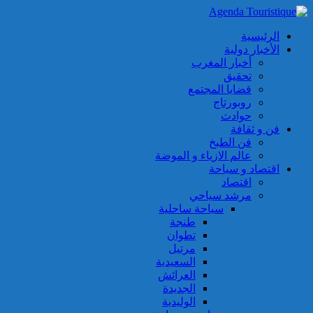
الرئيسية
الأخبار دولية
أخبار المغرب
تحقيق
قضايا المجتمع
روبورتاج
حوادث
فن و ثقافة
فن الطبخ
عالم الازياء و الموضة
اقتصاد و سياحة
اقتصاد
مرشد سياحي
سياحة ساحلية
طنجة
تطوان
مرتيل
السعيدية
العرائش
الجديدة
الوليدية