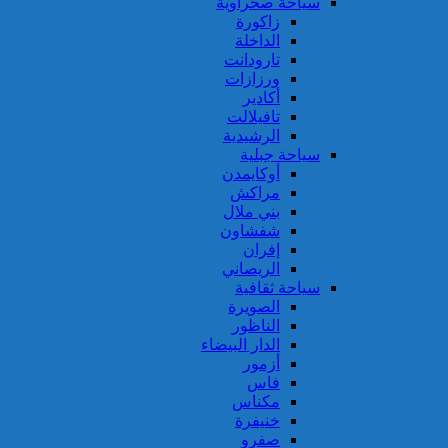
سياحة صحراوية
زاكورة
الداخلة
تارودانت
ورزازات
أكادير
تافيلالت
الرشيدية
سياحة جبلية
أوكايمدن
مراكش
بني ملال
شفشاون
إفران
الريصاني
سياحة ثقافية
الصويرة
الناظور
الدار البيضاء
أزمور
فاس
مكناس
خنيفرة
صفرو