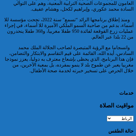
توقيف مواطن أجنبي مبحوث عنه
العامون للمجموعات الصحية الترابية المعنية، وهم على التوالي
بموجب أمر دولي بإلقاء القبض
السادة محمد عكوري، وإبراهيم لكحل، وهشام عفيف.
بمراكش
ومنذ إطلاق برنامجها الرائد “نسمع” سنة 2022، نجحت مؤسسة للا
أسماء، بدعم من صاحبة السمو الملكي الأميرة للا أسماء، في إجراء
عمليات زرع القوقعة لفائدة 950 طفلا مغربيا، و368 طفلا ينحدرون
من 22 بلدا عبر العالم.
وانسجاما مع الرؤية المتبصرة لصاحب الجلالة الملك محمد
السادس، أيده الله، القائمة على قيم التقاسم والابتكار والتضامن،
فإن هذا البرنامج، الذي يحظى بإشعاع معترف به دوليا، يعزز نموذجا
مغربيا يعبر عن طموح بلد لا ينمو بمفرده، بل بمعية الآخرين، من
إدارة السجن المحلي واد زم تفند
خلال الحرص على تسخير خبرته لخدمة صحة الأطفال.
مزاعم بخصوص وفاة سجين
خدمات
مواقيت الصلاة
حالة الطقس
إجهاض محاولة لتهريب أزيد من