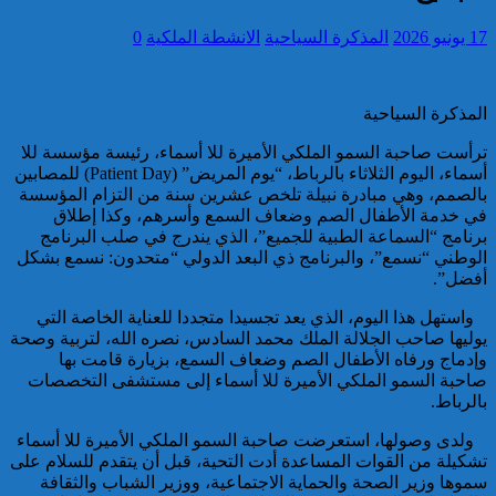
17 يونيو 2026
المذكرة السياحية
الانشطة الملكية
0
تقديم 17 موقوفا على أنظار النيابة
العامة لدى محكمة الاستئناف
بالقنيطرة على إثر الأحداث التي
عرفتها منطقة سيدي الطيبي
المذكرة السياحية
ترأست صاحبة السمو الملكي الأميرة للا أسماء، رئيسة مؤسسة للا
كاريكاتير
أسماء، اليوم الثلاثاء بالرباط، “يوم المريض” (Patient Day) للمصابين
بالصمم، وهي مبادرة نبيلة تلخص عشرين سنة من التزام المؤسسة
في خدمة الأطفال الصم وضعاف السمع وأسرهم، وكذا إطلاق
برنامج “السماعة الطبية للجميع”، الذي يندرج في صلب البرنامج
الوطني “نسمع”، والبرنامج ذي البعد الدولي “متحدون: نسمع بشكل
أفضل”.
موظف أمن يتقدم بشكاية لدى
الوكيل العام للملك بمحكمة
واستهل هذا اليوم، الذي يعد تجسيدا متجددا للعناية الخاصة التي
الاستئناف بالدار البيضاء على
يوليها صاحب الجلالة الملك محمد السادس، نصره الله، لتربية وصحة
خلفية ادعاءات وهمية وجرائم
وإدماج ورفاه الأطفال الصم وضعاف السمع، بزيارة قامت بها
مزعومة نسبها له حساب على
صاحبة السمو الملكي الأميرة للا أسماء إلى مستشفى التخصصات
شبكات التواصل الاجتماعي
كاريكاتير
بالرباط.
ولدى وصولها، استعرضت صاحبة السمو الملكي الأميرة للا أسماء
تشكيلة من القوات المساعدة أدت التحية، قبل أن يتقدم للسلام على
سموها وزير الصحة والحماية الاجتماعية، ووزير الشباب والثقافة