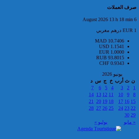
3.5 أطنان من مخدر الشيرا بمعبر
صرف العملات
الكركارات
6 August 2026 13 h 18 min
EUR 1 درهم مغربي
MAD
10.7406
USD
1.1541
EUR
1.0000
RUB
93.8015
CHF
0.9343
إجهاض عملية للتهريب الدولي
لثلاثة أطنان و960 كيلوغراما من
يونيو 2026
مخدر الشيرا
ن
ث
أرب
خ
ج
س
د
7
6
5
4
3
2
1
14
13
12
11
10
9
8
21
20
19
18
17
16
15
28
27
26
25
24
23
22
30
29
« مايو
يوليو »
العثور على جثة شخص يرجح أن