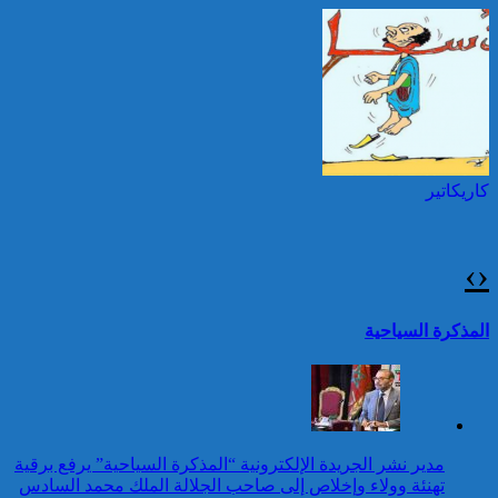
مقدونيا الشمالية بمناسبة عيد
العرش المجيد
حرائق الغابات : الاتحاد
الأوروبي يعبئ إمكانياته
توقيف شخصين هددا شرطيا
لدعم فرنسا والبرتغال
بسكينين خلال محاولة سرقة ليلا
بطنجة
كاريكاتير
عيد العرش: جلالة الملك
يتوصل ببرقية تهنئة من رئيس
جمهورية أوزبكستان
›
‹
25 قتيلا و2823 جريحا
حصيلة حوادث السير
تقرير: 67,7% من الأشخاص في
المذكرة السياحية
بالمناطق الحضرية خلال
وضعية إعاقة لم يبلغوا أي مستوى
الأسبوع المنصرم
دراسي
كاريكاتير
عيد العرش: جلالة الملك
مدير نشر الجريدة الإلكترونية “المذكرة السياحية” يرفع برقية
يتوصل ببرقية تهنئة من رئيس
تهنئة وولاء وإخلاص إلى صاحب الجلالة الملك محمد السادس