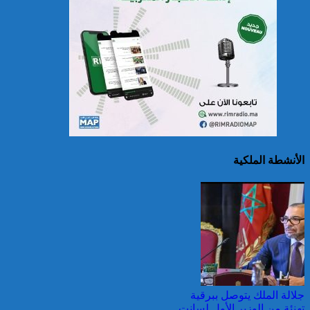
سريلانكا: إغلاق بعض
المدارس في مناطق جبلية
إثر فيضانات خلفت مصرع 5
أشخاص
الأنشطة الملكية
الصين تصدر إنذارين
لمواجهة العواصف المطيرة
وطقس شديد الحمل
الحراري
جلالة الملك يتوصل ببرقية
تهنئة من الوزير الأول لسانت