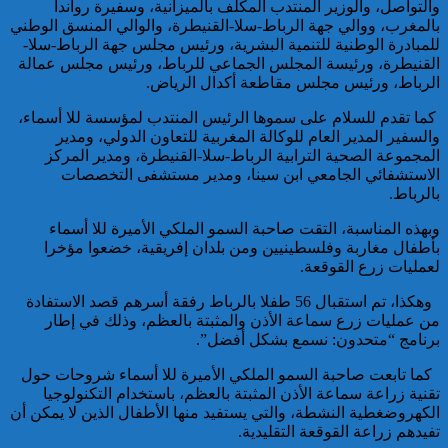
والتواصل، والوزير المنتدب المكلف بالميزانية، وسفيرة رواندا
بالمغرب، ووالي جهة الرباط-سلا-القنيطرة، والوالي المنسق الوطني
خبير: “البيعة الإلكترونية” تكشف
للمبادرة الوطنية للتنمية البشرية، ورئيس مجلس جهة الرباط-سلا-
تحول الإرهاب الرقمي بعد تفكيك
القنيطرة، ورئيسة المجلس الجماعي للرباط، ورئيس مجلس عمالة
خلية داعشية بتطوان
الرباط، ورئيس مجلس مقاطعة أكدال الرياض.
كما تقدم للسلام على سموها الرئيس المنتدب لمؤسسة للا أسماء،
والسفير المدير العام للوكالة المغربية للتعاون الدولي، ومدير
المجموعة الصحية الترابية الرباط-سلا-القنيطرة، ومدير المركز
الاستشفائي الجامعي ابن سينا، ومدير مستشفى التخصصات
بالرباط.
وبهذه المناسبة، التقت صاحبة السمو الملكي الأميرة للا أسماء
بأطفال مغاربة وفلسطينيين ومن بلدان إفريقية، خضعوا مؤخرا
تركيا:القضاء يأمر بحبس رئيس
لعمليات زرع القوقعة.
بلدية إسطنبول على ذمة التحقيق
وهكذا، تم استقبال 56 طفلا بالرباط رفقة أسرهم قصد الاستفادة
من عمليات زرع سماعة الأذن والمثبتة بالعظم، وذلك في إطار
برنامج “متحدون: نسمع بشكل أفضل”.
كما تابعت صاحبة السمو الملكي الأميرة للا أسماء شروحات حول
تقنية زراعة سماعة الأذن المثبتة بالعظم، باستخدام التكنولوجيا
الكهروضغطية النشطة، والتي يستفيد منها الأطفال الذين لا يمكن أن
تفيدهم زراعة القوقعة التقليدية.