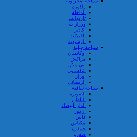
سياحة صحراوية
زاكورة
الداخلة
تارودانت
ورزازات
أكادير
تافيلالت
الرشيدية
سياحة جبلية
أوكايمدن
مراكش
بني ملال
شفشاون
إفران
الريصاني
سياحة ثقافية
الصويرة
الناظور
الدار البيضاء
أزمور
فاس
مكناس
خنيفرة
صفرو