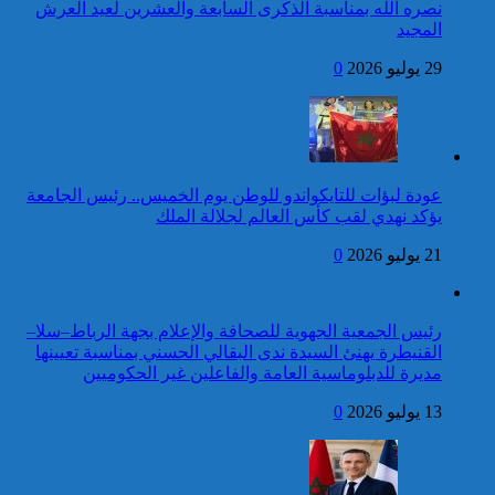
جمهورية ليتوانيا
نصره الله بمناسبة الذكرى السابعة والعشرين لعيد العرش
المجيد
كاريكاتير
24 قتيلا و2861 جريحا
حصيلة حوادث السير
29 يوليو 2026
0
المديرية العامة للأمن الوطني تؤكد
بالمناطق الحضرية خلال
أن الادعاءات التي نشرتها صحيفة
الأسبوع المنصرم
بريطانية بشأن “اعتقال” مواطن
بريطاني عارية من الصحة
عودة لبؤات للتايكواندو للوطن يوم الخميس.. رئيس الجامعة
برقية تهنئة إلى جلالة الملك
يؤكد نهدي لقب كأس العالم لجلالة الملك
من رئيس جمهورية الرأس
الأخضر بمناسبة عيد العرش
21 يوليو 2026
0
42 قتيلا و3058 جريحا
حصيلة حوادث السير
توقيف شخص للاشتباه في تورطه
بالمناطق الحضرية خلال
رئيس الجمعية الجهوية للصحافة والإعلام بجهة الرباط–سلا–
في ارتكاب جريمة السرقة
الأسبوع المنصرم
القنيطرة يهنئ السيدة ندى البقالي الحسني بمناسبة تعيينها
المقرونة بالضرب والجرح المفضي
مديرة للدبلوماسية العامة والفاعلين غير الحكوميين
للموت كان ضحيتها مواطن أجنبي
بتارودانت
13 يوليو 2026
0
كاريكاتير
برقية تهنئة إلى جلالة الملك
من رئيس غانا بمناسبة عيد
العرش