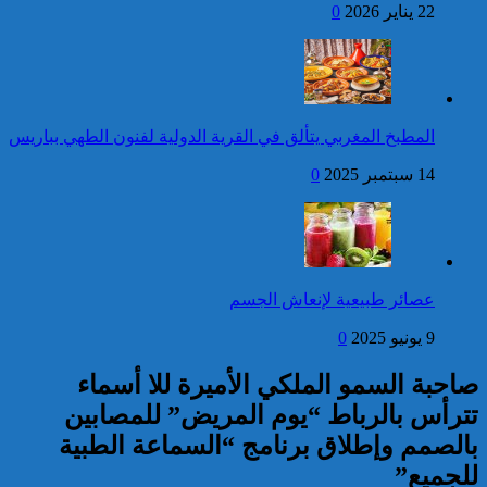
22 يناير 2026
0
فتح بحث للتحقق من الأفعال
الإجرامية المنسوبة لأربع وعشرين
شخصا للاشتباه في تورطهم في
الامتناع عن القيام بعمل من أعمال
وظيفتهم بغرض الارتشاء
المطبخ المغربي يتألق في القرية الدولية لفنون الطهي بباريس
واستغلال النفوذ
كاريكاتير
14 سبتمبر 2025
0
برقية تهنئة إلى جلالة الملك
من الأمين العام لمنظمة
التعاون الإسلامي بمناسبة عيد
العرش المجيد
إحصائيات مكافحة الجريمة ..
عصائر طبيعية لإنعاش الجسم
استمرار ارتفاع معدل الزجر
وتراجع مؤشرات الجريمة المقرونة
9 يونيو 2025
0
بالعنف
صاحبة السمو الملكي الأميرة للا أسماء
كاريكاتير
تترأس بالرباط “يوم المريض” للمصابين
بالصمم وإطلاق برنامج “السماعة الطبية
للجميع”