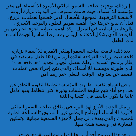
إثر ذلك، توجهت صاحبة السمو الملكي الأميرة للا أسماء إلى مقر
تفكيك خلية إرهابية مرتبطة بالفرع
مؤسسة للا أسماء، حيث قامت سموها، في البداية، بزيارة أروقة
الإفريقي ل”داعش”: ضبط عبوة
الأنشطة الترفيهية الموجهة للأطفال الذين خضعوا لعمليات الزرع،
ناسفة إضافية في طور التركيب
قبل أن تتابع عرضا حول أهمية تقويم النطق، والتوجيه الأسري،
بضواحي الرباط
والرعاية والمتابعة في المنزل، وكذا أهمية صيانة الجزء الخارجي من
القوقعة الذي يشكل الاعتناء اليومي به شرطا أساسيا لجودة السمع
لدى الطفل.
بعد ذلك، قامت صاحبة السمو الملكي الأميرة للا أسماء بزيارة
قاعة ضبط زراعة القوقعة لفائدة أزيد من 100 طفل مستفيد في
إطار برنامج “نسمع”، وذلك بفضل الجهاز الجديد “ConnectCare”
الذي طورته مؤسسة للا أسماء، والذي يتيح إجراء بعض عمليات
إحباط مخطط إرهابي بالغ
الضبط عن بعد وفي الوقت الفعلي عبر ربط آمن.
الخطورة كان يستهدف المغرب
وفي السياق نفسه، طورت المؤسسة تطبيقا لتقويم النطق عن
بتكليف وتحريض مباشر من قيادي
بعد، وهو أداة تتيح متابعة الجلسات بوتيرة أكثر انتظاما، وهو عامل
بارز في تنظيم “داعش” بمنطقة
غالبا ما يكون حاسما في اكتساب اللغة.
الساحل الإفريقي
وتمثل الحدث الأبرز لهذا اليوم في إطلاق صاحبة السمو الملكي
الأميرة للا أسماء للبرنامج الوطني غير المسبوق “السماعة الطبية
للجميع”، والذي يهدف إلى جعل الأجهزة السمعية مجانية، وتمكين
المغاربة في وضعية هشة منها.
ويعد هذا البرنامج أحد أبرز تجليات الرؤية التي يقودها صاحب