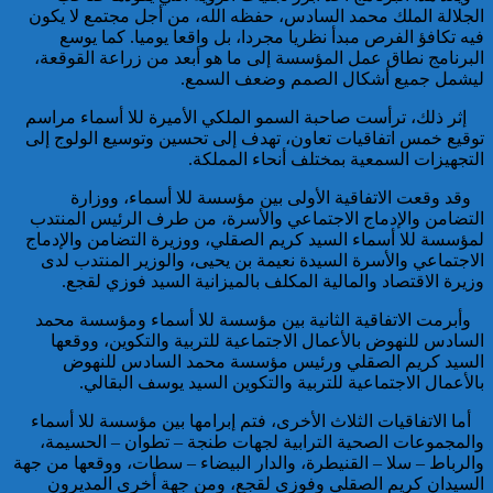
الجلالة الملك محمد السادس، حفظه الله، من أجل مجتمع لا يكون
توقيف مواطن فرنسي من أصول
فيه تكافؤ الفرص مبدأ نظريا مجردا، بل واقعا يوميا. كما يوسع
تونسية موضوع أمر دولي بإلقاء
البرنامج نطاق عمل المؤسسة إلى ما هو أبعد من زراعة القوقعة،
القبض صادر عن السلطات
ليشمل جميع أشكال الصمم وضعف السمع.
القضائية الفرنسية
إثر ذلك، ترأست صاحبة السمو الملكي الأميرة للا أسماء مراسم
توقيع خمس اتفاقيات تعاون، تهدف إلى تحسين وتوسيع الولوج إلى
التجهيزات السمعية بمختلف أنحاء المملكة.
وقد وقعت الاتفاقية الأولى بين مؤسسة للا أسماء، ووزارة
التضامن والإدماج الاجتماعي والأسرة، من طرف الرئيس المنتدب
لمؤسسة للا أسماء السيد كريم الصقلي، ووزيرة التضامن والإدماج
إيفاد لجنة للبحث في ملابسات
الاجتماعي والأسرة السيدة نعيمة بن يحيى، والوزير المنتدب لدى
وفاة 5 أشخاص بورش بناء سد
وزيرة الاقتصاد والمالية المكلف بالميزانية السيد فوزي لقجع.
المختار السوسي
وأبرمت الاتفاقية الثانية بين مؤسسة للا أسماء ومؤسسة محمد
السادس للنهوض بالأعمال الاجتماعية للتربية والتكوين، ووقعها
السيد كريم الصقلي ورئيس مؤسسة محمد السادس للنهوض
بالأعمال الاجتماعية للتربية والتكوين السيد يوسف البقالي.
أما الاتفاقيات الثلاث الأخرى، فتم إبرامها بين مؤسسة للا أسماء
والمجموعات الصحية الترابية لجهات طنجة – تطوان – الحسيمة،
والرباط – سلا – القنيطرة، والدار البيضاء – سطات، ووقعها من جهة
السيدان كريم الصقلي وفوزي لقجع، ومن جهة أخرى المديرون