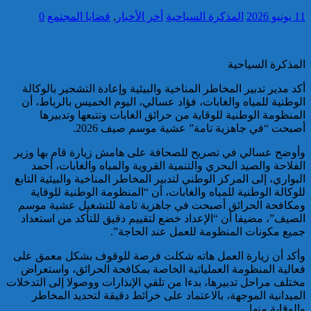
11 يونيو 2026
المذكرة السياحية
أخر الأخبار
,
قضايا المجتمع
0
تقديم 17 موقوفا على أنظار النيابة
العامة لدى محكمة الاستئناف
بالقنيطرة على إثر الأحداث التي
المذكرة السياحية
عرفتها منطقة سيدي الطيبي
أكد مدير تدبير المخاطر المناخية والبيئية وإعادة التشجير بالوكالة
كاريكاتير
الوطنية للمياه والغابات، فؤاد عسالي، اليوم الخميس بالرباط، أن
المنظومة الوطنية للوقاية من حرائق الغابات وتتبعها وتدبيرها
أصبحت “في جاهزية تامة” عشية موسم صيف 2026.
وأوضح عسالي في تصريح للصحافة على هامش زيارة قام بها وزير
الفلاحة والصيد البحري والتنمية القروية والمياه والغابات، أحمد
البواري، إلى المركز الوطني لتدبير المخاطر المناخية والبيئية التابع
موظف أمن يتقدم بشكاية لدى
للوكالة الوطنية للمياه والغابات، أن “المنظومة الوطنية للوقاية
الوكيل العام للملك بمحكمة
ومكافحة الحرائق أصبحت في جاهزية تامة للتشغيل عشية موسم
الاستئناف بالدار البيضاء على
الصيف”، مضيفا أن “الإعداد خضع لتقييم دقيق للتأكد من استعداد
خلفية ادعاءات وهمية وجرائم
جميع مكونات المنظومة للعمل عند الحاجة”.
مزعومة نسبها له حساب على
شبكات التواصل الاجتماعي
كاريكاتير
وأكد أن زيارة العمل هاته شكلت فرصة للوقوف بشكل معمق على
فعالية المنظومة العملياتية الخاصة بمكافحة الحرائق، واستعراض
مختلف مراحل تدبيرها، بدءا من تلقي الإنذارات ووصولا إلى التدخلات
الميدانية الموجهة، بالاعتماد على خرائط دقيقة لتحديد المخاطر
والوقاية منها.