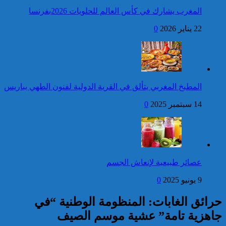
العرش المجيد
المغرب يشارك في كأس العالم للحلويات 2026بفرنسا
فتح بحث للتحقق من الأفعال
22 يناير 2026
0
الإجرامية المنسوبة لأربع وعشرين
شخصا للاشتباه في تورطهم في
الامتناع عن القيام بعمل من أعمال
وظيفتهم بغرض الارتشاء
واستغلال النفوذ
كاريكاتير
عيد العرش: جلالة الملك
المطبخ المغربي يتألق في القرية الدولية لفنون الطهي بباريس
يتوصل ببرقية تهنئة من رئيس
جمهورية أوزبكستان
14 سبتمبر 2025
0
إحصائيات مكافحة الجريمة ..
استمرار ارتفاع معدل الزجر
وتراجع مؤشرات الجريمة المقرونة
عصائر طبيعية لإنعاش الجسم
بالعنف
9 يونيو 2025
0
كاريكاتير
حرائق الغابات: المنظومة الوطنية “في
جاهزية تامة” عشية موسم الصيف