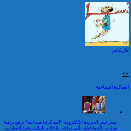
الفلبين
حرائق الغابات : الاتحاد
الأوروبي يعبئ إمكانياته
توقيف شخصين هددا شرطيا
لدعم فرنسا والبرتغال
بسكينين خلال محاولة سرقة ليلا
بطنجة
كاريكاتير
جلالة الملك يتوصل ببرقية
تهنئة من سلطان بروناي دار
السلام بمناسبة ذكرى عيد
›
‹
العرش المجيد
25 قتيلا و2823 جريحا
حصيلة حوادث السير
تقرير: 67,7% من الأشخاص في
المذكرة السياحية
بالمناطق الحضرية خلال
وضعية إعاقة لم يبلغوا أي مستوى
الأسبوع المنصرم
دراسي
كاريكاتير
جلالة الملك يتوصل ببرقية
مدير نشر الجريدة الإلكترونية “المذكرة السياحية” يرفع برقية
تهنئة من رئيسة جمهورية
تهنئة وولاء وإخلاص إلى صاحب الجلالة الملك محمد السادس