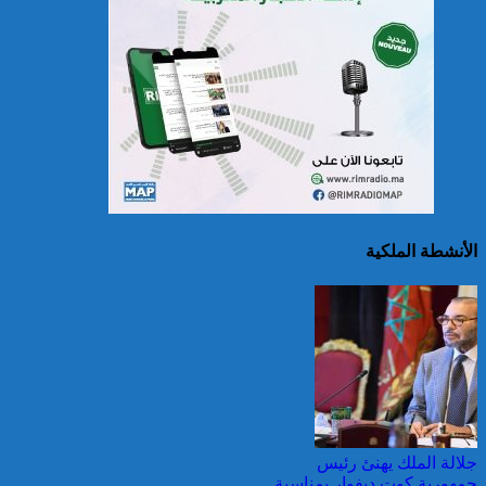
سريلانكا: إغلاق بعض
المدارس في مناطق جبلية
إثر فيضانات خلفت مصرع 5
أشخاص
الأنشطة الملكية
الصين تصدر إنذارين
لمواجهة العواصف المطيرة
وطقس شديد الحمل
الحراري
جلالة الملك يهنئ رئيس
جمهورية كوت ديفوار بمناسبة