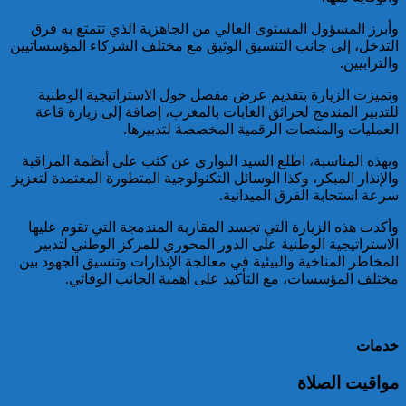
خبير: “البيعة الإلكترونية” تكشف
وأبرز المسؤول المستوى العالي من الجاهزية الذي تتمتع به فرق
تحول الإرهاب الرقمي بعد تفكيك
التدخل، إلى جانب التنسيق الوثيق مع مختلف الشركاء المؤسساتيين
خلية داعشية بتطوان
والترابيين.
وتميزت الزيارة بتقديم عرض مفصل حول الاستراتيجية الوطنية
للتدبير المندمج لحرائق الغابات بالمغرب، إضافة إلى زيارة قاعة
العمليات والمنصات الرقمية المخصصة لتدبيرها.
وبهذه المناسبة، اطلع السيد البواري عن كثب على أنظمة المراقبة
والإنذار المبكر، وكذا الوسائل التكنولوجية المتطورة المعتمدة لتعزيز
سرعة استجابة الفرق الميدانية.
وأكدت هذه الزيارة التي تجسد المقاربة المندمجة التي تقوم عليها
تركيا:القضاء يأمر بحبس رئيس
الاستراتيجية الوطنية على الدور المحوري للمركز الوطني لتدبير
بلدية إسطنبول على ذمة التحقيق
المخاطر المناخية والبيئية في معالجة الإنذارات وتنسيق الجهود بين
مختلف المؤسسات، مع التأكيد على أهمية الجانب الوقائي.
خدمات
مواقيت الصلاة