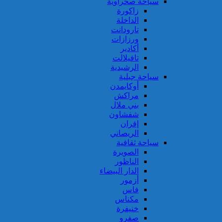
سياحة صحراوية
زاكورة
الداخلة
تارودانت
ورزازات
أكادير
تافيلالت
الرشيدية
سياحة جبلية
أوكايمدن
مراكش
بني ملال
شفشاون
إفران
الريصاني
سياحة ثقافية
الصويرة
الناظور
الدار البيضاء
أزمور
فاس
مكناس
خنيفرة
صفرو