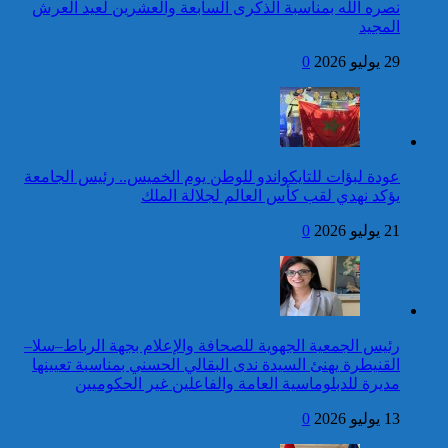
بلغاريا بمناسبة عيد العرش
نصره الله بمناسبة الذكرى السابعة والعشرين لعيد العرش
المجيد
المجيد
24 قتيلا و2861 جريحا
حصيلة حوادث السير
29 يوليو 2026
0
المديرية العامة للأمن الوطني تؤكد
بالمناطق الحضرية خلال
أن الادعاءات التي نشرتها صحيفة
الأسبوع المنصرم
بريطانية بشأن “اعتقال” مواطن
بريطاني عارية من الصحة
كاريكاتير
عودة لبؤات للتايكواندو للوطن يوم الخميس.. رئيس الجامعة
عيد العرش: جلالة الملك
يؤكد نهدي لقب كأس العالم لجلالة الملك
يتلقى برقية تهنئة من رئيس
أوكرانيا
21 يوليو 2026
0
42 قتيلا و3058 جريحا
حصيلة حوادث السير
توقيف شخص للاشتباه في تورطه
بالمناطق الحضرية خلال
في ارتكاب جريمة السرقة
الأسبوع المنصرم
المقرونة بالضرب والجرح المفضي
للموت كان ضحيتها مواطن أجنبي
رئيس الجمعية الجهوية للصحافة والإعلام بجهة الرباط–سلا–
بتارودانت
القنيطرة يهنئ السيدة ندى البقالي الحسني بمناسبة تعيينها
كاريكاتير
مديرة للدبلوماسية العامة والفاعلين غير الحكوميين
جلالة الملك يتوصل ببرقية
13 يوليو 2026
0
تهنئة من الوزير الأول لسانت
لوسيا بمناسبة عيد العرش