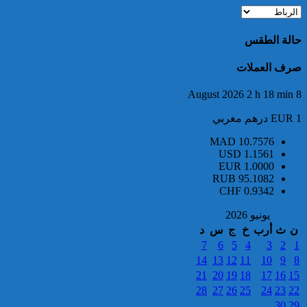
تفكيك خلية إرهابية مرتبطة بالفرع
الإفريقي ل”داعش”: ضبط عبوة
حالة الطقس
ناسفة إضافية في طور التركيب
بضواحي الرباط
صرف العملات
8 August 2026 2 h 18 min
EUR 1 درهم مغربي
MAD
10.7576
USD
1.1561
EUR
1.0000
إحباط مخطط إرهابي بالغ
RUB
95.1082
الخطورة كان يستهدف المغرب
CHF
0.9342
بتكليف وتحريض مباشر من قيادي
بارز في تنظيم “داعش” بمنطقة
يونيو 2026
الساحل الإفريقي
ن
ث
أرب
خ
ج
س
د
7
6
5
4
3
2
1
14
13
12
11
10
9
8
21
20
19
18
17
16
15
28
27
26
25
24
23
22
30
29