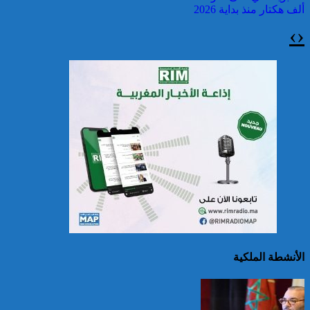
ألف هكتار منذ بداية 2026
›
‹
سريلانكا: إغلاق بعض
المدارس في مناطق جبلية
إثر فيضانات خلفت مصرع 5
أشخاص
الأنشطة الملكية
الصين تصدر إنذارين
لمواجهة العواصف المطيرة