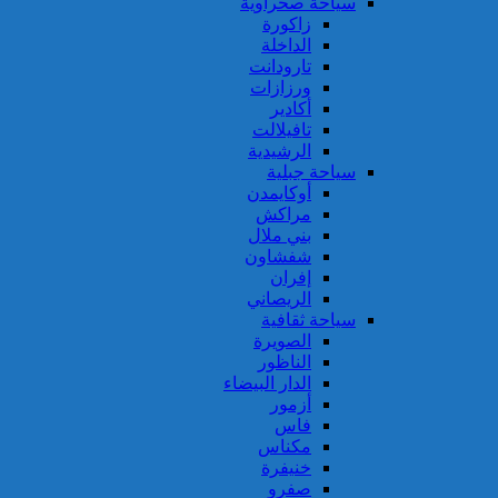
سياحة صحراوية
زاكورة
الداخلة
تارودانت
ورزازات
أكادير
تافيلالت
الرشيدية
سياحة جبلية
أوكايمدن
مراكش
بني ملال
شفشاون
إفران
الريصاني
سياحة ثقافية
الصويرة
الناظور
الدار البيضاء
أزمور
فاس
مكناس
خنيفرة
صفرو