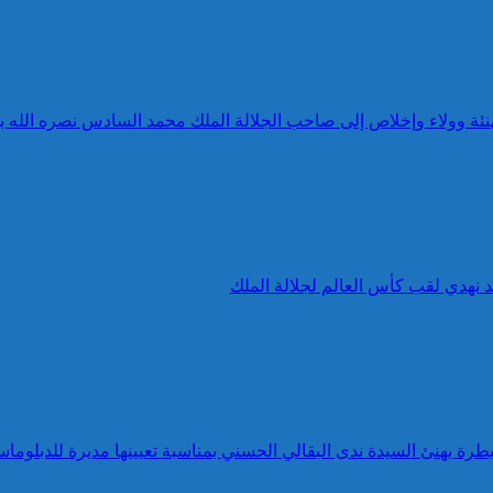
 تهنئة وولاء وإخلاص إلى صاحب الجلالة الملك محمد السادس نصره الله 
د نهدي لقب كأس العالم لجلالة الملك
طرة يهنئ السيدة ندى البقالي الحسني بمناسبة تعيينها مديرة للدبلوماس