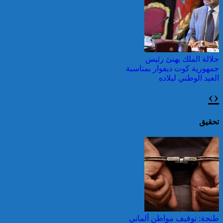
وطقس شديد الحمل
الحراري
جلالة الملك يهنئ رئيس
جمهورية كوت ديفوار بمناسبة
العيد الوطني لبلاده
›
‹
اليونان: فرق الإطفاء تواصل
مكافحة حريق في شمال
غرب أثينا
تحقيق
جلالة الملك يتلقى برقية تهنئة
من رئيس جمهورية سلوفاكيا
بمناسبة ذكرى عيد العرش
المجيد
قرابة ألف حريق في غابات
كندا وسحب الدخان تصل
طنجة: توقيف مواطن ألماني
إلى الشمال الشرقي