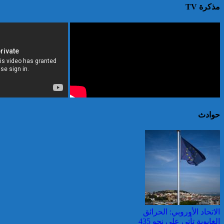
مذكرة TV
حوادث
الاتحاد الأوروبي: الحرائق
الغابوية تأتي على نحو 435