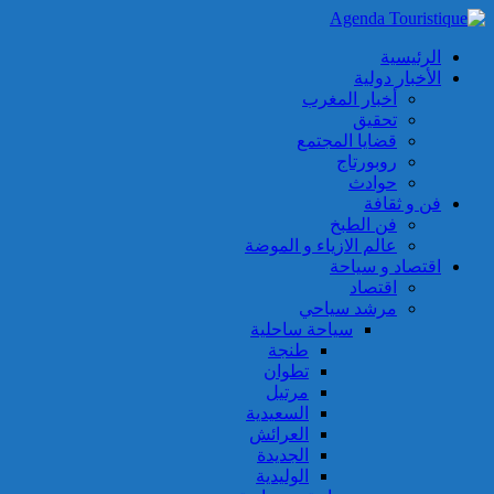
الرئيسية
الأخبار دولية
أخبار المغرب
تحقيق
قضايا المجتمع
روبورتاج
حوادث
فن و ثقافة
فن الطبخ
عالم الازياء و الموضة
اقتصاد و سياحة
اقتصاد
مرشد سياحي
سياحة ساحلية
طنجة
تطوان
مرتيل
السعيدية
العرائش
الجديدة
الوليدية