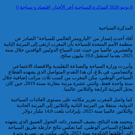
8 يونيو 2026
المذكرة السياحية
أخر الأخبار
,
اقتصاد و سياحة
0
تقديم 17 موقوفا على أنظار النيابة
العامة لدى محكمة الاستئناف
بالقنيطرة على إثر الأحداث التي
المذكرة السياحية
عرفتها منطقة سيدي الطيبي
أفاد أحدث إصدار من “البارومتر العالمي للسياحة” الصادر عن
كاريكاتير
منظمة الأمم المتحدة للسياحة بأن المغرب ارتقى إلى المرتبة الثانية
والعشرين عالميا من حيث عدد السياح الدوليين الوافدين خلال سنة
2025، بعدما استقبل 19,8 مليون سائح.
وأبرزت وزارة السياحة والصناعة التقليدية والاقتصاد الاجتماعي
والتضامني، في بلاغ، أن هذا التقدم المتواصل الذي يشهده القطاع
السياحي الوطني، مكن المغرب من كسب ثلاث مراتب إضافية خلال
موظف أمن يتقدم بشكاية لدى
سنة واحدة فقط، واثنتي عشرة مرتبة مقارنة بسنة 2019، حين كان
الوكيل العام للملك بمحكمة
يحتل المرتبة الرابعة والثلاثين عالميا.
الاستئناف بالدار البيضاء على
خلفية ادعاءات وهمية وجرائم
كما واصل المغرب تعزيز مكانته على مستوى العائدات السياحية
مزعومة نسبها له حساب على
الدولية، منتقلا من المرتبة الثانية والثلاثين إلى المرتبة الحادية
شبكات التواصل الاجتماعي
كاريكاتير
والثلاثين عالميا سنة 2025، بإيرادات بلغت 14,8 مليار دولار.
وتجسد هذه النتائج، يضيف المصدر ذاته، التحول العميق الذي يشهده
القطاع السياحي الوطني، كما تعكس نتائج خارطة طريق السياحة
التي أطلقتها الحكومة سنة 2023، والتي مكنت من تسريع وتيرة