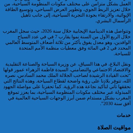
العمل بشكل متزامن على مختلف مكونات المنظومة السياحية، من
خبير: “البيعة الإلكترونية” تكشف
خلال تعزيز الربط الجوي، وتطوير العرض السياحي، وتوسيع الطاقة
تحول الإرهاب الرقمي بعد تفكيك
الإيوائية، والارتقاء بجودة التجربة السياحية، إلى جانب تأهيل
خلية داعشية بتطوان
الرأسمال البشري.
وتتواصل هذه الدينامية الإيجابية خلال سنة 2026، حيث سجل المغرب
خلال الربع الأول من السنة نموا يقارب 7 في في عدد السياح
الوافدين، وهو معدل يفوق بأكثر من ثلاثة أضعاف المتوسط العالمي
المحدد في 2 في المائة وفق معطيات منظمة الأمم المتحدة
للسياحة.
ونقل البلاغ، في هذا السياق، عن وزيرة السياحة والصناعة التقليدية
والاقتصاد الاجتماعي والتضامني، السيدة فاطمة الزهراء عمور قولها
تركيا:القضاء يأمر بحبس رئيس
“تحت القيادة الرشيدة لصاحب الجلالة الملك محمد السادس، نصره
بلدية إسطنبول على ذمة التحقيق
الله، تتوفر بلادنا على رؤية واضحة لقطاع السياحة. وهذه النتائج التي
نحققها تأتي لتأكيد نجاعة هذه الرؤية. كما تحفزنا على مواصلة الجهود
المبذولة عبر مختلف مكونات المنظومة السياحية، بما يعزز تموقع
المغرب بشكل مستدام ضمن أبرز الوجهات السياحية العالمية في
أفق سنة 2030”.
خدمات
مواقيت الصلاة