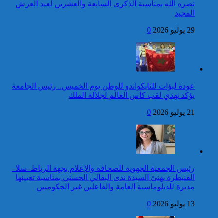
العرش المجيد
نصره الله بمناسبة الذكرى السابعة والعشرين لعيد العرش
المجيد
25 قتيلا و2823 جريحا
حصيلة حوادث السير
29 يوليو 2026
0
المديرية العامة للأمن الوطني تؤكد
بالمناطق الحضرية خلال
أن الادعاءات التي نشرتها صحيفة
الأسبوع المنصرم
بريطانية بشأن “اعتقال” مواطن
بريطاني عارية من الصحة
كاريكاتير
عودة لبؤات للتايكواندو للوطن يوم الخميس.. رئيس الجامعة
برقية تهنئة إلى جلالة الملك
يؤكد نهدي لقب كأس العالم لجلالة الملك
من الرئيس الانتقالي
لجمهورية مالي، رئيس الدولة،
21 يوليو 2026
0
بمناسبة عيد العرش المجيد
24 قتيلا و2861 جريحا
حصيلة حوادث السير
توقيف شخص للاشتباه في تورطه
بالمناطق الحضرية خلال
في ارتكاب جريمة السرقة
الأسبوع المنصرم
المقرونة بالضرب والجرح المفضي
للموت كان ضحيتها مواطن أجنبي
رئيس الجمعية الجهوية للصحافة والإعلام بجهة الرباط–سلا–
بتارودانت
القنيطرة يهنئ السيدة ندى البقالي الحسني بمناسبة تعيينها
كاريكاتير
مديرة للدبلوماسية العامة والفاعلين غير الحكوميين
برقية تهنئة إلى جلالة الملك
13 يوليو 2026
0
من رئيس جمهورية النيجر
بمناسبة عيد العرش المجيد