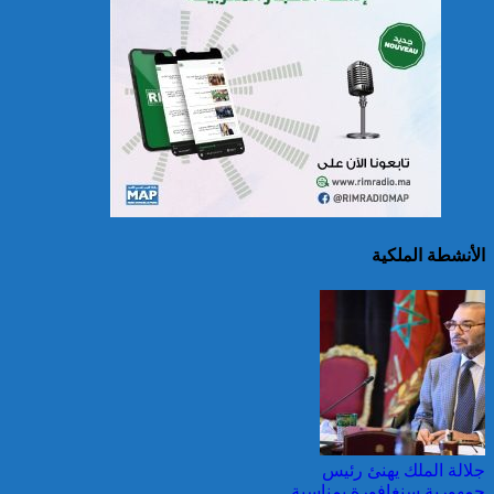
الاتحاد الأوروبي: الحرائق
الغابوية تأتي على نحو 435
ألف هكتار منذ بداية 2026
الأنشطة الملكية
سريلانكا: إغلاق بعض
المدارس في مناطق جبلية
إثر فيضانات خلفت مصرع 5
أشخاص
جلالة الملك يهنئ رئيس
جمهورية سنغافورة بمناسبة