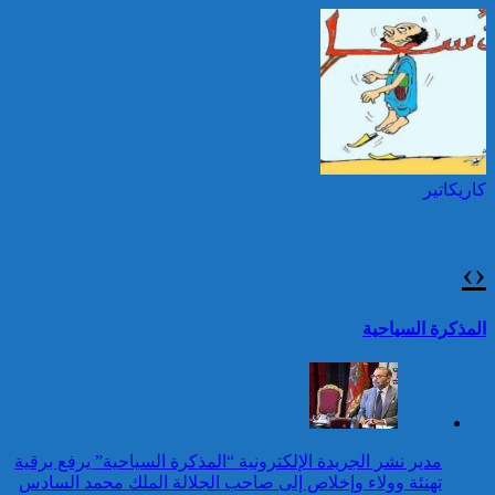
العرش المجيد
قرابة ألف حريق في غابات
كندا وسحب الدخان تصل
توقيف شخصين هددا شرطيا
إلى الشمال الشرقي
بسكينين خلال محاولة سرقة ليلا
الأمريكي
بطنجة
كاريكاتير
برقية تهنئة إلى جلالة الملك
من رئيسة جمهورية البيرو
بمناسبة عيد العرش المجيد
›
‹
حرائق الغابات : الاتحاد
الأوروبي يعبئ إمكانياته
تقرير: 67,7% من الأشخاص في
المذكرة السياحية
لدعم فرنسا والبرتغال
وضعية إعاقة لم يبلغوا أي مستوى
دراسي
كاريكاتير
برقية تهنئة إلى جلالة الملك
مدير نشر الجريدة الإلكترونية “المذكرة السياحية” يرفع برقية
من رئيس إثيوبيا بمناسبة عيد
تهنئة وولاء وإخلاص إلى صاحب الجلالة الملك محمد السادس