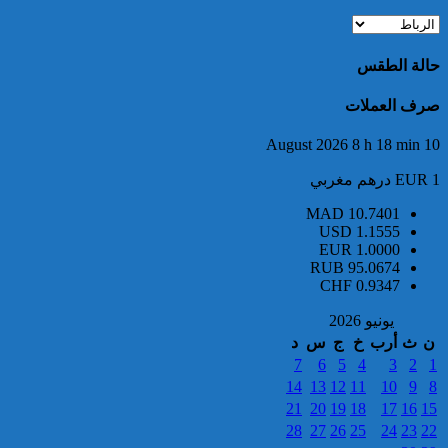
تفكيك خلية إرهابية مرتبطة بالفرع
الإفريقي ل”داعش”: ضبط عبوة
ناسفة إضافية في طور التركيب
حالة الطقس
بضواحي الرباط
صرف العملات
10 August 2026 8 h 18 min
EUR 1 درهم مغربي
MAD
10.7401
USD
1.1555
إحباط مخطط إرهابي بالغ
EUR
1.0000
الخطورة كان يستهدف المغرب
RUB
95.0674
بتكليف وتحريض مباشر من قيادي
CHF
0.9347
بارز في تنظيم “داعش” بمنطقة
الساحل الإفريقي
يونيو 2026
ن
ث
أرب
خ
ج
س
د
7
6
5
4
3
2
1
14
13
12
11
10
9
8
21
20
19
18
17
16
15
28
27
26
25
24
23
22