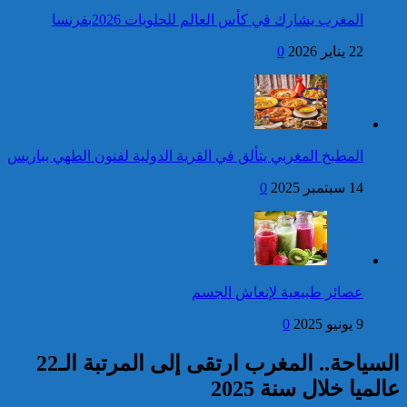
العرش المجيد
المغرب يشارك في كأس العالم للحلويات 2026بفرنسا
فتح بحث للتحقق من الأفعال
22 يناير 2026
0
الإجرامية المنسوبة لأربع وعشرين
شخصا للاشتباه في تورطهم في
الامتناع عن القيام بعمل من أعمال
وظيفتهم بغرض الارتشاء
واستغلال النفوذ
كاريكاتير
برقية تهنئة إلى جلالة الملك
المطبخ المغربي يتألق في القرية الدولية لفنون الطهي بباريس
من الرئيس الفرنسي إيمانويل
ماكرون بمناسبة عيد العرش
14 سبتمبر 2025
0
المجيد
إحصائيات مكافحة الجريمة ..
استمرار ارتفاع معدل الزجر
وتراجع مؤشرات الجريمة المقرونة
عصائر طبيعية لإنعاش الجسم
بالعنف
9 يونيو 2025
0
كاريكاتير
السياحة.. المغرب ارتقى إلى المرتبة الـ22
عالميا خلال سنة 2025