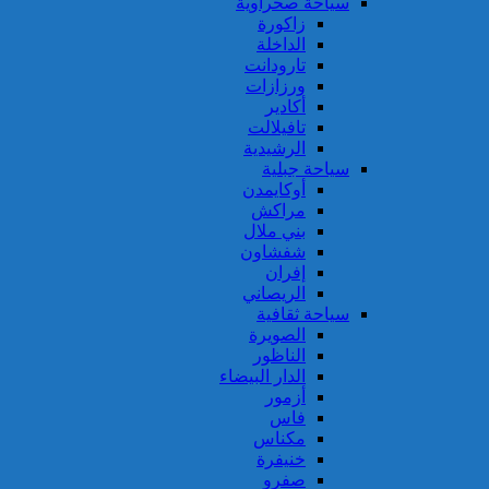
سياحة صحراوية
زاكورة
الداخلة
تارودانت
ورزازات
أكادير
تافيلالت
الرشيدية
سياحة جبلية
أوكايمدن
مراكش
بني ملال
شفشاون
إفران
الريصاني
سياحة ثقافية
الصويرة
الناظور
الدار البيضاء
أزمور
فاس
مكناس
خنيفرة
صفرو