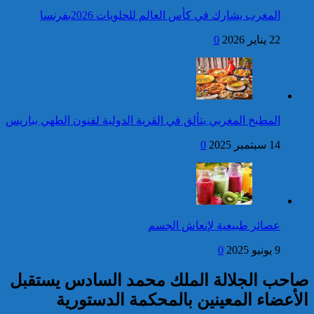
المغرب يشارك في كأس العالم للحلويات 2026بفرنسا
فتح بحث للتحقق من الأفعال
22 يناير 2026
0
الإجرامية المنسوبة لأربع وعشرين
شخصا للاشتباه في تورطهم في
الامتناع عن القيام بعمل من أعمال
وظيفتهم بغرض الارتشاء
واستغلال النفوذ
كاريكاتير
عيد العرش: جلالة الملك
المطبخ المغربي يتألق في القرية الدولية لفنون الطهي بباريس
يتوصل ببرقية تهنئة من رئيس
جمهورية ليتوانيا
14 سبتمبر 2025
0
إحصائيات مكافحة الجريمة ..
استمرار ارتفاع معدل الزجر
وتراجع مؤشرات الجريمة المقرونة
عصائر طبيعية لإنعاش الجسم
بالعنف
9 يونيو 2025
0
كاريكاتير
صاحب الجلالة الملك محمد السادس يستقبل
الأعضاء المعينين بالمحكمة الدستورية