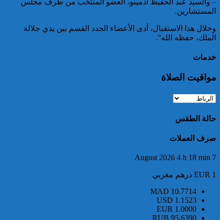
– والسيد عبد الحفيظ أدمينو، العضو المنتخب من طرف مجلس
المستشارين.
خبير: “البيعة الإلكترونية” تكشف
تحول الإرهاب الرقمي بعد تفكيك
وخلال هذا الاستقبال، أدى الأعضاء الجدد القسم بين يدي جلالة
خلية داعشية بتطوان
الملك، حفظه الله”.
خدمات
مواقيت الصلاة
حالة الطقس
تركيا:القضاء يأمر بحبس رئيس
بلدية إسطنبول على ذمة التحقيق
صرف العملات
7 August 2026 4 h 18 min
EUR 1 درهم مغربي
MAD
10.7714
USD
1.1523
EUR
1.0000
RUB
95.6390