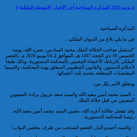
4 يونيو 2026
المذكرة السياحية
أخر الأخبار
,
الانشطة الملكية
0
تقديم 17 موقوفا على أنظار النيابة
العامة لدى محكمة الاستئناف
بالقنيطرة على إثر الأحداث التي
المذكرة السياحية
عرفتها منطقة سيدي الطيبي
في ما يلي بلاغ من الديوان الملكي ..
كاريكاتير
“استقبل صاحب الجلالة الملك محمد السادس، نصره الله، يومه
الخميس 18 ذي الحجة 1447 هـ، الموافق لـ 04 يونيو 2026 م، بالقصر
الملكي بالرباط، الأعضاء المعينين بالمحكمة الدستورية، وذلك طبقا
لأحكام الدستور، والقانون التنظيمي المتعلق بهذه المحكمة، ولاسيما
المقتضيات المتعلقة بتجديد ثلث أعضائها.
موظف أمن يتقدم بشكاية لدى
ويتعلق الأمر بكل من :
الوكيل العام للملك بمحكمة
الاستئناف بالدار البيضاء على
– السيد محمد أمين بنعبد الله والسيد سعد غزيول برادة: العضوين
خلفية ادعاءات وهمية وجرائم
المعينين من قبل جلالة الملك.
مزعومة نسبها له حساب على
شبكات التواصل الاجتماعي
كاريكاتير
وقد تفضل جلالته أعزه الله، بتعيين السيد محمد أمين بنعبد الله،
رئيسا للمحكمة الدستورية.
– والسيد أحمدو الباز، العضو المنتخب من طرف مجلس النواب؛