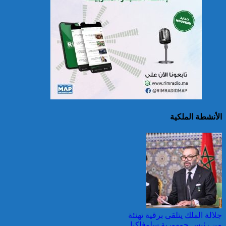
سريلانكا: إغلاق بعض
المدارس في مناطق جبلية
إثر فيضانات خلفت مصرع 5
أشخاص
الأنشطة الملكية
الصين تصدر إنذارين
لمواجهة العواصف المطيرة
وطقس شديد الحمل
الحراري
جلالة الملك يتلقى برقية تهنئة
من رئيس جمهورية سلوفاكيا