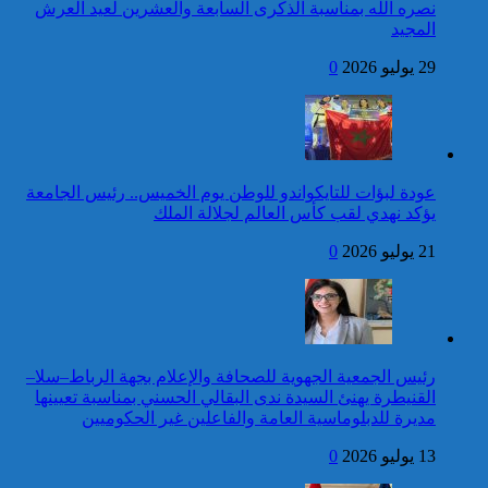
أوكرانيا
نصره الله بمناسبة الذكرى السابعة والعشرين لعيد العرش
المجيد
24 قتيلا و2861 جريحا
حصيلة حوادث السير
29 يوليو 2026
0
المديرية العامة للأمن الوطني تؤكد
بالمناطق الحضرية خلال
أن الادعاءات التي نشرتها صحيفة
الأسبوع المنصرم
بريطانية بشأن “اعتقال” مواطن
بريطاني عارية من الصحة
كاريكاتير
عودة لبؤات للتايكواندو للوطن يوم الخميس.. رئيس الجامعة
جلالة الملك يتوصل ببرقية
يؤكد نهدي لقب كأس العالم لجلالة الملك
تهنئة من الوزير الأول لسانت
لوسيا بمناسبة عيد العرش
21 يوليو 2026
0
المجيد
42 قتيلا و3058 جريحا
حصيلة حوادث السير
توقيف شخص للاشتباه في تورطه
بالمناطق الحضرية خلال
في ارتكاب جريمة السرقة
الأسبوع المنصرم
المقرونة بالضرب والجرح المفضي
للموت كان ضحيتها مواطن أجنبي
رئيس الجمعية الجهوية للصحافة والإعلام بجهة الرباط–سلا–
بتارودانت
القنيطرة يهنئ السيدة ندى البقالي الحسني بمناسبة تعيينها
كاريكاتير
مديرة للدبلوماسية العامة والفاعلين غير الحكوميين
جلالة الملك يتوصل ببرقية
13 يوليو 2026
0
تهنئة من رئيسة جمهورية
تنزانيا المتحدة بمناسبة عيد