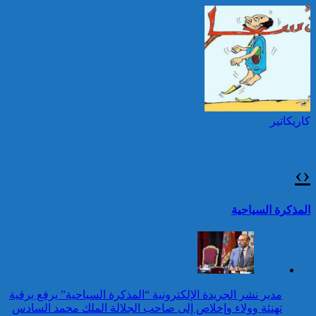
السلام بمناسبة ذكرى عيد
العرش المجيد
حرائق الغابات : الاتحاد
الأوروبي يعبئ إمكانياته
توقيف شخصين هددا شرطيا
لدعم فرنسا والبرتغال
بسكينين خلال محاولة سرقة ليلا
بطنجة
كاريكاتير
جلالة الملك يتوصل ببرقية
تهنئة من رئيسة جمهورية
بلغاريا بمناسبة عيد العرش
›
‹
المجيد
25 قتيلا و2823 جريحا
حصيلة حوادث السير
تقرير: 67,7% من الأشخاص في
المذكرة السياحية
بالمناطق الحضرية خلال
وضعية إعاقة لم يبلغوا أي مستوى
الأسبوع المنصرم
دراسي
كاريكاتير
عيد العرش: جلالة الملك
مدير نشر الجريدة الإلكترونية “المذكرة السياحية” يرفع برقية
يتلقى برقية تهنئة من رئيس
تهنئة وولاء وإخلاص إلى صاحب الجلالة الملك محمد السادس