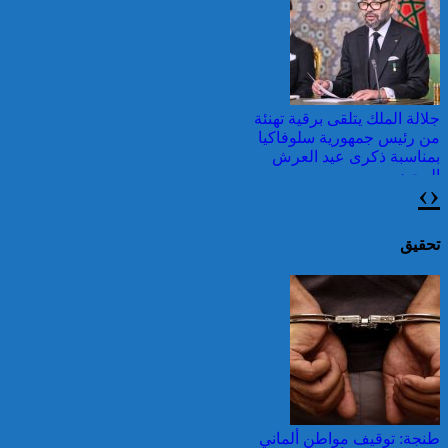
وطقس شديد الحمل
الحراري
جلالة الملك يتلقى برقية تهنئة
من رئيس جمهورية سلوفاكيا
بمناسبة ذكرى عيد العرش
المجيد
›
‹
اليونان: فرق الإطفاء تواصل
مكافحة حريق في شمال
غرب أثينا
تحقيق
عيد العرش: جلالة الملك
يتوصل ببرقية تهنئة من رئيس
الفلبين
قرابة ألف حريق في غابات
كندا وسحب الدخان تصل
طنجة: توقيف مواطن ألماني
إلى الشمال الشرقي