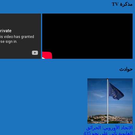
مذكرة TV
حوادث
الاتحاد الأوروبي: الحرائق
الغابوية تأتي على نحو 435