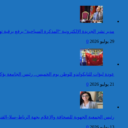
وضعية إعاقة لم يبلغوا أي مستوى
الأسبوع المنصرم
دراسي
كاريكاتير
عيد العرش: جلالة الملك
مدير نشر الجريدة الإلكترونية “المذكرة السياحية” يرفع برقية
يتلقى برقية تهنئة من رئيس
أوكرانيا
29 يوليو 2026
0
24 قتيلا و2861 جريحا
حصيلة حوادث السير
المديرية العامة للأمن الوطني تؤكد
بالمناطق الحضرية خلال
أن الادعاءات التي نشرتها صحيفة
الأسبوع المنصرم
بريطانية بشأن “اعتقال” مواطن
بريطاني عارية من الصحة
عودة لبؤات للتايكواندو للوطن يوم الخميس.. رئيس الجامعة يؤك
21 يوليو 2026
0
كاريكاتير
جلالة الملك يتوصل ببرقية
تهنئة من الوزير الأول لسانت
لوسيا بمناسبة عيد العرش
المجيد
42 قتيلا و3058 جريحا
رئيس الجمعية الجهوية للصحافة والإعلام بجهة الرباط–سلا–القني
حصيلة حوادث السير
توقيف شخص للاشتباه في تورطه
بالمناطق الحضرية خلال
في ارتكاب جريمة السرقة
13 يوليو 2026
0