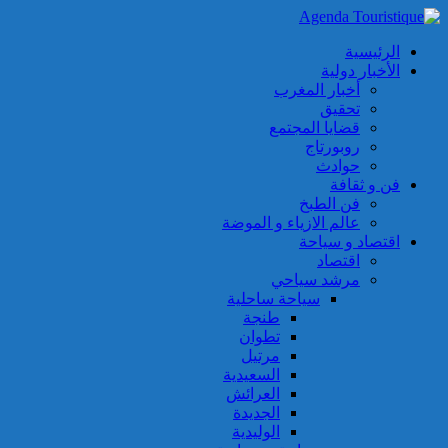
الرئيسية
الأخبار دولية
أخبار المغرب
تحقيق
قضايا المجتمع
روبورتاج
حوادث
فن و ثقافة
فن الطبخ
عالم الازياء و الموضة
اقتصاد و سياحة
اقتصاد
مرشد سياحي
سياحة ساحلية
طنجة
تطوان
مرتيل
السعيدية
العرائش
الجديدة
الوليدية