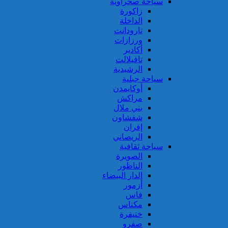
سياحة صحراوية
زاكورة
الداخلة
تارودانت
ورزازات
أكادير
تافيلالت
الرشيدية
سياحة جبلية
أوكايمدن
مراكش
بني ملال
شفشاون
إفران
الريصاني
سياحة ثقافية
الصويرة
الناظور
الدار البيضاء
أزمور
فاس
مكناس
خنيفرة
صفرو