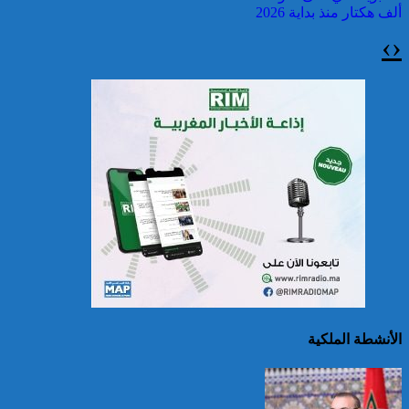
ألف هكتار منذ بداية 2026
›
‹
سريلانكا: إغلاق بعض
المدارس في مناطق جبلية
إثر فيضانات خلفت مصرع 5
أشخاص
الأنشطة الملكية
الصين تصدر إنذارين
لمواجهة العواصف المطيرة