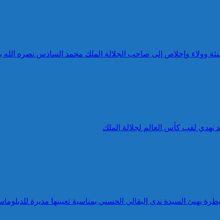
 تهنئة وولاء وإخلاص إلى صاحب الجلالة الملك محمد السادس نصره الله 
د نهدي لقب كأس العالم لجلالة الملك
طرة يهنئ السيدة ندى البقالي الحسني بمناسبة تعيينها مديرة للدبلوماس