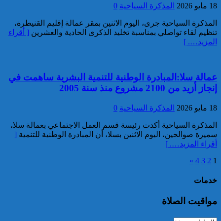
18 مايو 2026
المذكرة السياحية
0
3.5 أطنان من مخدر الشيرا بمعبر
الكركارات
المذكرة السياحية جرى، اليوم الاثنين بمقر عمالة إقليم القنيطرة،
تنظيم لقاء تواصلي بمناسبة تخليد الذكرى الحادية والعشرين
[ أقراء
المزيد…. ]
عمالة سلا:المبادرة الوطنية للتنمية البشرية ساهمت في
إنجاز أزيد من 2100 مشروع منذ سنة 2005
18 مايو 2026
المذكرة السياحية
0
إجهاض عملية للتهريب الدولي
لثلاثة أطنان و960 كيلوغراما من
المذكرة السياحية أكدت رئيسة قسم العمل الاجتماعي بعمالة سلا،
مخدر الشيرا
سميرة صوالحين، اليوم الاثنين بسلا، أن المبادرة الوطنية للتنمية
[
أقراء المزيد…. ]
»
4
3
2
1
خدمات
مواقيت الصلاة
العثور على جثة شخص يرجح أن