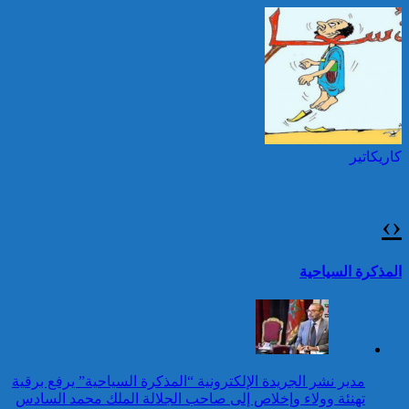
السادس بمناسبة عيد العرش
المجيد
25 قتيلا و2823 جريحا
حصيلة حوادث السير
توقيف شخصين هددا شرطيا
بالمناطق الحضرية خلال
بسكينين خلال محاولة سرقة ليلا
الأسبوع المنصرم
بطنجة
كاريكاتير
عيد العرش: جلالة الملك
يتوصل ببرقية تهنئة من رئيس
جمهورية الكونغو الديمقراطية
›
‹
24 قتيلا و2861 جريحا
حصيلة حوادث السير
تقرير: 67,7% من الأشخاص في
المذكرة السياحية
بالمناطق الحضرية خلال
وضعية إعاقة لم يبلغوا أي مستوى
الأسبوع المنصرم
دراسي
كاريكاتير
عيد العرش: برقية تهنئة إلى
مدير نشر الجريدة الإلكترونية “المذكرة السياحية” يرفع برقية
جلالة الملك من الأمينة العامة
تهنئة وولاء وإخلاص إلى صاحب الجلالة الملك محمد السادس