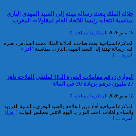
تقديم 17 موقوفا على أنظار النيابة
جلالة الملك يبعث رسالة تهنئة إلى السيد المهدي التازي
العامة لدى محكمة الاستئناف
بمناسبة انتخابه رئيسا للاتحاد العام لمقاولات المغرب
بالقنيطرة على إثر الأحداث التي
عرفتها منطقة سيدي الطيبي
18 مايو 2026
المذكرة السياحية
0
كاريكاتير
المذكرة السياحية بعث صاحب الجلالة الملك محمد السادس، نصره
الله، رسالة تهنئة إلى السيد المهدي التازي، بمناسبة
[ أقراء
المزيد…. ]
البواري: رقم معاملات الدورة الـ18 لملتقى الفلاحة ناهز
موظف أمن يتقدم بشكاية لدى
27 مليون درهم بزيادة 20 في المائة
الوكيل العام للملك بمحكمة
الاستئناف بالدار البيضاء على
18 مايو 2026
المذكرة السياحية
0
خلفية ادعاءات وهمية وجرائم
مزعومة نسبها له حساب على
المذكرة السياحية أفاد وزير الفلاحة والصيد البحري والتنمية القروية
شبكات التواصل الاجتماعي
كاريكاتير
والمياه والغابات، أحمد البواري، اليوم الاثنين بمجلس النواب،
[ أقراء
المزيد…. ]