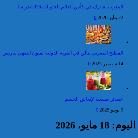
المغرب يشارك في كأس العالم للحلويات 2026بفرنسا
فتح بحث للتحقق من الأفعال
22 يناير 2026
0
الإجرامية المنسوبة لأربع وعشرين
شخصا للاشتباه في تورطهم في
الامتناع عن القيام بعمل من أعمال
وظيفتهم بغرض الارتشاء
واستغلال النفوذ
كاريكاتير
برقية تهنئة إلى جلالة الملك
المطبخ المغربي يتألق في القرية الدولية لفنون الطهي بباريس
من الأمين العام لجامعة
الدول العربية بمناسبة عيد
14 سبتمبر 2025
0
العرش المجيد
إحصائيات مكافحة الجريمة ..
استمرار ارتفاع معدل الزجر
وتراجع مؤشرات الجريمة المقرونة
عصائر طبيعية لإنعاش الجسم
بالعنف
9 يونيو 2025
0
كاريكاتير
اليوم: 18 مايو، 2026