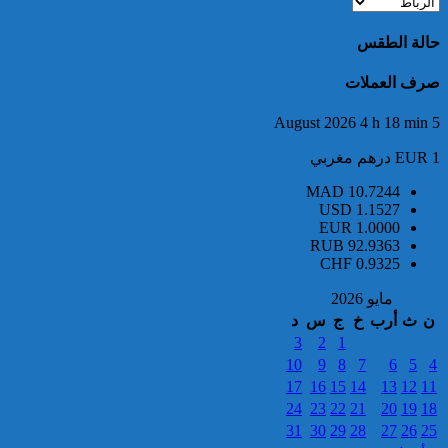
تعود للسائح البلجيكي الذي اختفى
عن الأنظار منذ أواخر نونبر
حالة الطقس
المنصرم بأكادير
صرف العملات
5 August 2026 4 h 18 min
EUR 1 درهم مغربي
MAD
10.7244
USD
1.1527
ميناء طنجة المتوسط.. حجز أزيد
EUR
1.0000
من 19 ألف قرص طبي مخدر
RUB
92.9363
CHF
0.9325
مايو 2026
ن
ث
أرب
خ
ج
س
د
3
2
1
10
9
8
7
6
5
4
17
16
15
14
13
12
11
24
23
22
21
20
19
18
31
30
29
28
27
26
25
توقيف مواطن فرنسي من أصول