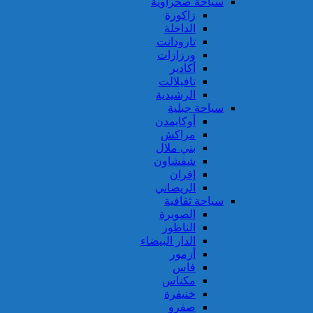
سياحة صحراوية
زاكورة
الداخلة
تارودانت
ورزازات
أكادير
تافيلالت
الرشيدية
سياحة جبلية
أوكايمدن
مراكش
بني ملال
شفشاون
إفران
الريصاني
سياحة ثقافية
الصويرة
الناظور
الدار البيضاء
أزمور
فاس
مكناس
خنيفرة
صفرو