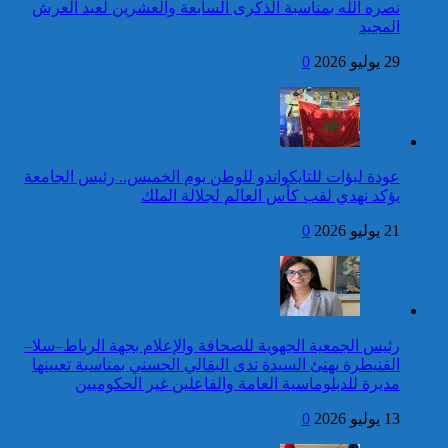
للمنظمة الدولية للفرانكفونية
نصره الله بمناسبة الذكرى السابعة والعشرين لعيد العرش
المجيد
42 قتيلا و3058 جريحا
حصيلة حوادث السير
29 يوليو 2026
0
المديرية العامة للأمن الوطني تؤكد
بالمناطق الحضرية خلال
أن الادعاءات التي نشرتها صحيفة
الأسبوع المنصرم
بريطانية بشأن “اعتقال” مواطن
بريطاني عارية من الصحة
كاريكاتير
عودة لبؤات للتايكواندو للوطن يوم الخميس.. رئيس الجامعة
برقية تهنئة إلى جلالة الملك
يؤكد نهدي لقب كأس العالم لجلالة الملك
من رئيسة جمهورية الهند
بمناسبة عيد العرش المجيد
21 يوليو 2026
0
إطلاق النار خلال حفل
الصحافة بواشنطن:المهاجم
توقيف شخص للاشتباه في تورطه
كان يستهدف مسؤولين
في ارتكاب جريمة السرقة
حكوميين
المقرونة بالضرب والجرح المفضي
للموت كان ضحيتها مواطن أجنبي
رئيس الجمعية الجهوية للصحافة والإعلام بجهة الرباط–سلا–
بتارودانت
القنيطرة يهنئ السيدة ندى البقالي الحسني بمناسبة تعيينها
كاريكاتير
مديرة للدبلوماسية العامة والفاعلين غير الحكوميين
برقية تهنئة إلى جلالة الملك
13 يوليو 2026
0
من الأمين العام لمنظمة
الأمم المتحدة بمناسبة عيد