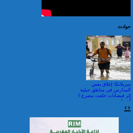
حوادث
سريلانكا: إغلاق بعض
المدارس في مناطق جبلية
إثر فيضانات خلفت مصرع 5
أشخاص
›
‹