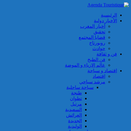
الرئيسية
الأخبار دولية
أخبار المغرب
تحقيق
قضايا المجتمع
روبورتاج
حوادث
فن و ثقافة
فن الطبخ
عالم الازياء و الموضة
اقتصاد و سياحة
اقتصاد
مرشد سياحي
سياحة ساحلية
طنجة
تطوان
مرتيل
السعيدية
العرائش
الجديدة
الوليدية