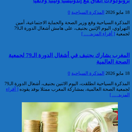
بروتوكولات اتفاق مع إندونيسيا وليبيا ولاتفيا
تفكيك خلية إرهابية مرتبطة بالفرع
18 مايو 2026
المذكرة السياحية
0
الإفريقي ل”داعش”: ضبط عبوة
ناسفة إضافية في طور التركيب
المذكرة السياحية وقع وزير الصحة والحماية الاجتماعية، أمين
بضواحي الرباط
التهراوي، اليوم الإثنين بجنيف، على هامش أشغال الدورة الـ79
لجمعية
[ أقراء المزيد…. ]
المغرب يشارك بجنيف في أشغال الدورة الـ79 لجمعية
الصحة العالمية
إحباط مخطط إرهابي بالغ
18 مايو 2026
المذكرة السياحية
0
الخطورة كان يستهدف المغرب
بتكليف وتحريض مباشر من قيادي
المذكرة السياحية انطلقت، اليوم الاثنين بجنيف، أشغال الدورة الـ79
بارز في تنظيم “داعش” بمنطقة
لجمعية الصحة العالمية، بمشاركة المغرب ممثلا بوفد يقوده
[ أقراء
الساحل الإفريقي
المزيد…. ]