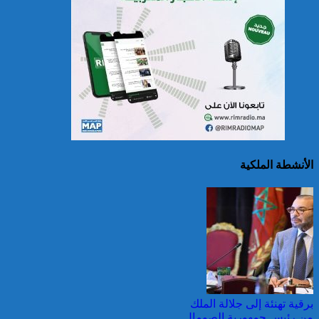
الصين تصدر إنذارين
لمواجهة العواصف المطيرة
وطقس شديد الحمل
الحراري
الأنشطة الملكية
اليونان: فرق الإطفاء تواصل
مكافحة حريق في شمال
غرب أثينا
برقية تهنئة إلى جلالة الملك
من رئيس جمهورية الصومال