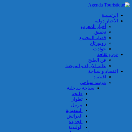
الرئيسية
الأخبار دولية
أخبار المغرب
تحقيق
قضايا المجتمع
روبورتاج
حوادث
فن و ثقافة
فن الطبخ
عالم الازياء و الموضة
اقتصاد و سياحة
اقتصاد
مرشد سياحي
سياحة ساحلية
طنجة
تطوان
مرتيل
السعيدية
العرائش
الجديدة
الوليدية