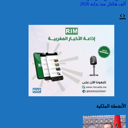
ألف هكتار منذ بداية 2026
›
‹
سريلانكا: إغلاق بعض
المدارس في مناطق جبلية
إثر فيضانات خلفت مصرع 5
أشخاص
الأنشطة الملكية
الصين تصدر إنذارين
لمواجهة العواصف المطيرة