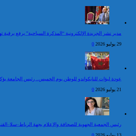
وضعية إعاقة لم يبلغوا أي مستوى
الأسبوع المنصرم
دراسي
كاريكاتير
عيد العرش: جلالة الملك
مدير نشر الجريدة الإلكترونية “المذكرة السياحية” يرفع برقية
يتلقى برقية تهنئة من رئيس
أوكرانيا
29 يوليو 2026
0
24 قتيلا و2861 جريحا
حصيلة حوادث السير
المديرية العامة للأمن الوطني تؤكد
بالمناطق الحضرية خلال
أن الادعاءات التي نشرتها صحيفة
الأسبوع المنصرم
بريطانية بشأن “اعتقال” مواطن
بريطاني عارية من الصحة
عودة لبؤات للتايكواندو للوطن يوم الخميس.. رئيس الجامعة يؤك
21 يوليو 2026
0
كاريكاتير
جلالة الملك يتوصل ببرقية
تهنئة من الوزير الأول لسانت
لوسيا بمناسبة عيد العرش
المجيد
42 قتيلا و3058 جريحا
رئيس الجمعية الجهوية للصحافة والإعلام بجهة الرباط–سلا–القني
حصيلة حوادث السير
توقيف شخص للاشتباه في تورطه
بالمناطق الحضرية خلال
في ارتكاب جريمة السرقة
13 يوليو 2026
0