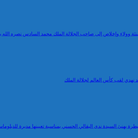
 تهنئة وولاء وإخلاص إلى صاحب الجلالة الملك محمد السادس نصره الله 
د نهدي لقب كأس العالم لجلالة الملك
طرة يهنئ السيدة ندى البقالي الحسني بمناسبة تعيينها مديرة للدبلوماس