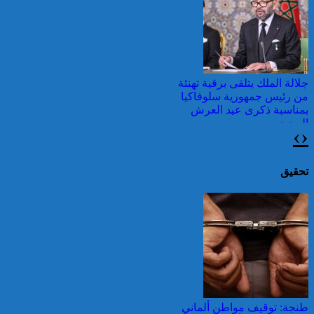
وطقس شديد الحمل
الحراري
جلالة الملك يتلقى برقية تهنئة
من رئيس جمهورية سلوفاكيا
بمناسبة ذكرى عيد العرش
المجيد
›
‹
اليونان: فرق الإطفاء تواصل
مكافحة حريق في شمال
غرب أثينا
تحقيق
عيد العرش: جلالة الملك
يتوصل ببرقية تهنئة من رئيس
الفلبين
قرابة ألف حريق في غابات
كندا وسحب الدخان تصل
طنجة: توقيف مواطن ألماني
إلى الشمال الشرقي