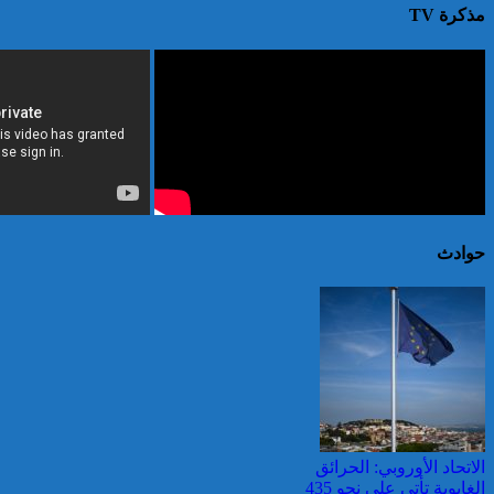
مذكرة TV
حوادث
الاتحاد الأوروبي: الحرائق
الغابوية تأتي على نحو 435