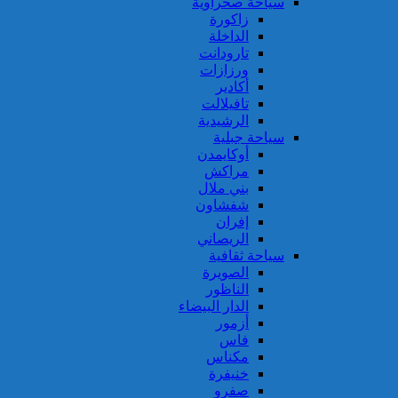
سياحة صحراوية
زاكورة
الداخلة
تارودانت
ورزازات
أكادير
تافيلالت
الرشيدية
سياحة جبلية
أوكايمدن
مراكش
بني ملال
شفشاون
إفران
الريصاني
سياحة ثقافية
الصويرة
الناظور
الدار البيضاء
أزمور
فاس
مكناس
خنيفرة
صفرو