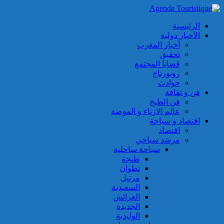
الرئيسية
الأخبار دولية
أخبار المغرب
تحقيق
قضايا المجتمع
روبورتاج
حوادث
فن و ثقافة
فن الطبخ
عالم الازياء و الموضة
اقتصاد و سياحة
اقتصاد
مرشد سياحي
سياحة ساحلية
طنجة
تطوان
مرتيل
السعيدية
العرائش
الجديدة
الوليدية