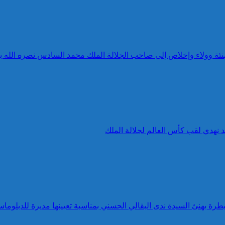
 تهنئة وولاء وإخلاص إلى صاحب الجلالة الملك محمد السادس نصره الله 
د نهدي لقب كأس العالم لجلالة الملك
طرة يهنئ السيدة ندى البقالي الحسني بمناسبة تعيينها مديرة للدبلوماس