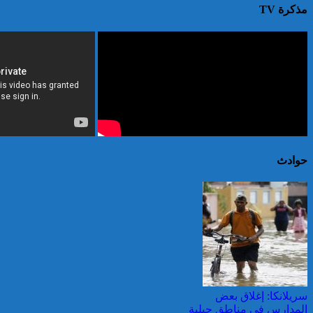
مذكرة TV
حوادث
سريلانكا: إغلاق بعض
المدارس في مناطق جبلية