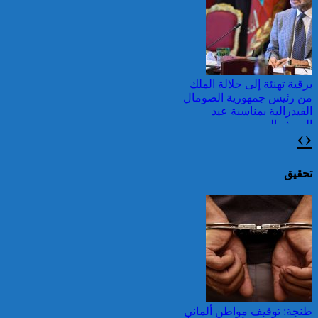
غرب أثينا
برقية تهنئة إلى جلالة الملك
من رئيس جمهورية الصومال
الفيدرالية بمناسبة عيد
العرش المجيد
›
‹
قرابة ألف حريق في غابات
كندا وسحب الدخان تصل
إلى الشمال الشرقي
تحقيق
الأمريكي
جلالة الملك يتوصل ببرقية
تهنئة من ولي عهد الكويت
بمناسبة عيد العرش المجيد
حرائق الغابات : الاتحاد
الأوروبي يعبئ إمكانياته
طنجة: توقيف مواطن ألماني
لدعم فرنسا والبرتغال