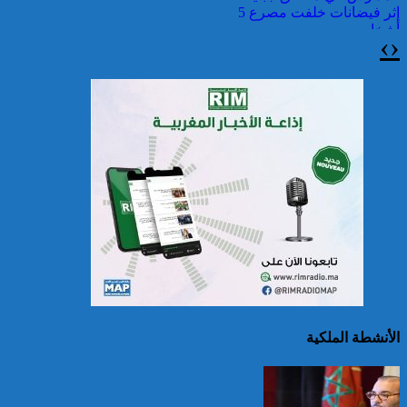
إثر فيضانات خلفت مصرع 5
أشخاص
›
‹
الصين تصدر إنذارين
لمواجهة العواصف المطيرة
وطقس شديد الحمل
الحراري
الأنشطة الملكية
اليونان: فرق الإطفاء تواصل
مكافحة حريق في شمال