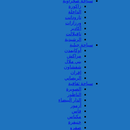
سياحة صحراوية
زاكورة
الداخلة
تارودانت
ورزازات
أكادير
تافيلالت
الرشيدية
سياحة جبلية
أوكايمدن
مراكش
بني ملال
شفشاون
إفران
الريصاني
سياحة ثقافية
الصويرة
الناظور
الدار البيضاء
أزمور
فاس
مكناس
خنيفرة
صفرو