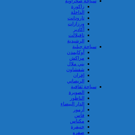
سياحة صحراوية
زاكورة
الداخلة
تارودانت
ورزازات
أكادير
تافيلالت
الرشيدية
سياحة جبلية
أوكايمدن
مراكش
بني ملال
شفشاون
إفران
الريصاني
سياحة ثقافية
الصويرة
الناظور
الدار البيضاء
أزمور
فاس
مكناس
خنيفرة
صفرو