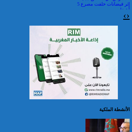
إثر فيضانات خلفت مصرع 5
أشخاص
›
‹
الصين تصدر إنذارين
لمواجهة العواصف المطيرة
وطقس شديد الحمل
الحراري
الأنشطة الملكية
اليونان: فرق الإطفاء تواصل
مكافحة حريق في شمال