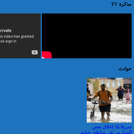
مذكرة TV
حوادث
سريلانكا: إغلاق بعض
المدارس في مناطق جبلية