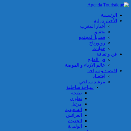
الرئيسية
الأخبار دولية
أخبار المغرب
تحقيق
قضايا المجتمع
روبورتاج
حوادث
فن و ثقافة
فن الطبخ
عالم الازياء و الموضة
اقتصاد و سياحة
اقتصاد
مرشد سياحي
سياحة ساحلية
طنجة
تطوان
مرتيل
السعيدية
العرائش
الجديدة
الوليدية