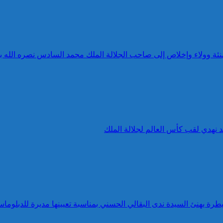
 تهنئة وولاء وإخلاص إلى صاحب الجلالة الملك محمد السادس نصره الله 
د نهدي لقب كأس العالم لجلالة الملك
طرة يهنئ السيدة ندى البقالي الحسني بمناسبة تعيينها مديرة للدبلوماس