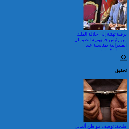
غرب أثينا
برقية تهنئة إلى جلالة الملك
من رئيس جمهورية الصومال
الفيدرالية بمناسبة عيد
العرش المجيد
›
‹
قرابة ألف حريق في غابات
كندا وسحب الدخان تصل
إلى الشمال الشرقي
تحقيق
الأمريكي
جلالة الملك يتوصل ببرقية
تهنئة من ولي عهد الكويت
بمناسبة عيد العرش المجيد
حرائق الغابات : الاتحاد
الأوروبي يعبئ إمكانياته
طنجة: توقيف مواطن ألماني
لدعم فرنسا والبرتغال