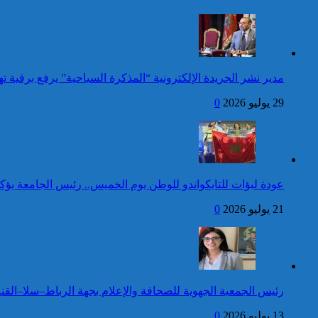
وضعية إعاقة لم يبلغوا أي مستوى
الأسبوع المنصرم
دراسي
كاريكاتير
عيد العرش: جلالة الملك
مدير نشر الجريدة الإلكترونية “المذكرة السياحية” يرفع برقية
يتلقى برقية تهنئة من رئيس
أوكرانيا
29 يوليو 2026
0
24 قتيلا و2861 جريحا
حصيلة حوادث السير
المديرية العامة للأمن الوطني تؤكد
بالمناطق الحضرية خلال
أن الادعاءات التي نشرتها صحيفة
الأسبوع المنصرم
بريطانية بشأن “اعتقال” مواطن
بريطاني عارية من الصحة
عودة لبؤات للتايكواندو للوطن يوم الخميس.. رئيس الجامعة يؤك
21 يوليو 2026
0
كاريكاتير
جلالة الملك يتوصل ببرقية
تهنئة من الوزير الأول لسانت
لوسيا بمناسبة عيد العرش
المجيد
42 قتيلا و3058 جريحا
رئيس الجمعية الجهوية للصحافة والإعلام بجهة الرباط–سلا–القني
حصيلة حوادث السير
توقيف شخص للاشتباه في تورطه
بالمناطق الحضرية خلال
في ارتكاب جريمة السرقة
13 يوليو 2026
0