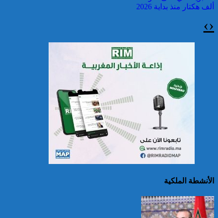
ألف هكتار منذ بداية 2026
›
‹
سريلانكا: إغلاق بعض
المدارس في مناطق جبلية
إثر فيضانات خلفت مصرع 5
أشخاص
الأنشطة الملكية
الصين تصدر إنذارين
لمواجهة العواصف المطيرة