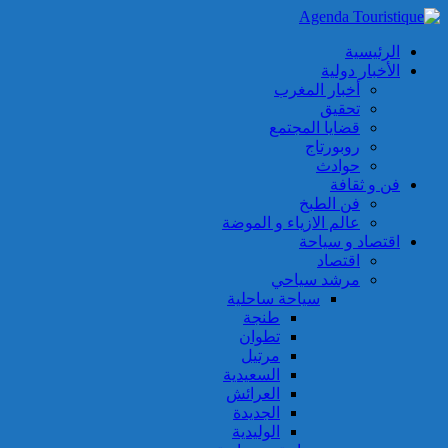
الرئيسية
الأخبار دولية
أخبار المغرب
تحقيق
قضايا المجتمع
روبورتاج
حوادث
فن و ثقافة
فن الطبخ
عالم الازياء و الموضة
اقتصاد و سياحة
اقتصاد
مرشد سياحي
سياحة ساحلية
طنجة
تطوان
مرتيل
السعيدية
العرائش
الجديدة
الوليدية