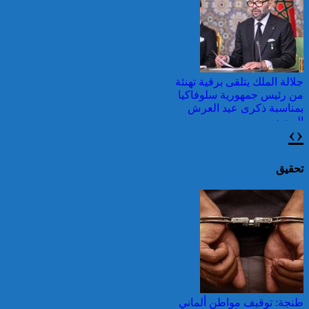
وطقس شديد الحمل
الحراري
جلالة الملك يتلقى برقية تهنئة
من رئيس جمهورية سلوفاكيا
بمناسبة ذكرى عيد العرش
المجيد
›
‹
اليونان: فرق الإطفاء تواصل
مكافحة حريق في شمال
غرب أثينا
تحقيق
عيد العرش: جلالة الملك
يتوصل ببرقية تهنئة من رئيس
الفلبين
قرابة ألف حريق في غابات
كندا وسحب الدخان تصل
طنجة: توقيف مواطن ألماني
إلى الشمال الشرقي