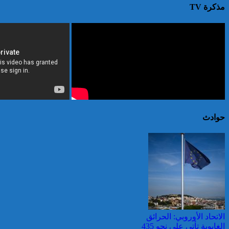
مذكرة TV
حوادث
الاتحاد الأوروبي: الحرائق
الغابوية تأتي على نحو 435