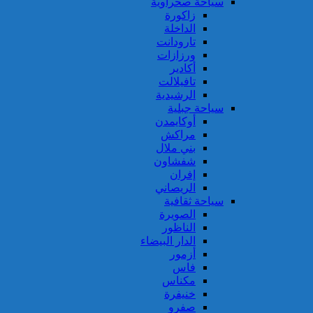
سياحة صحراوية
زاكورة
الداخلة
تارودانت
ورزازات
أكادير
تافيلالت
الرشيدية
سياحة جبلية
أوكايمدن
مراكش
بني ملال
شفشاون
إفران
الريصاني
سياحة ثقافية
الصويرة
الناظور
الدار البيضاء
أزمور
فاس
مكناس
خنيفرة
صفرو