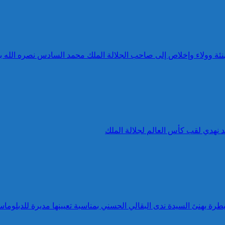
 تهنئة وولاء وإخلاص إلى صاحب الجلالة الملك محمد السادس نصره الله 
د نهدي لقب كأس العالم لجلالة الملك
طرة يهنئ السيدة ندى البقالي الحسني بمناسبة تعيينها مديرة للدبلوماس