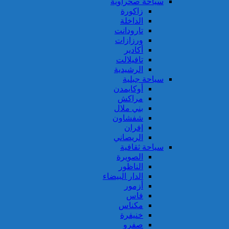
سياحة صحراوية
زاكورة
الداخلة
تارودانت
ورزازات
أكادير
تافيلالت
الرشيدية
سياحة جبلية
أوكايمدن
مراكش
بني ملال
شفشاون
إفران
الريصاني
سياحة ثقافية
الصويرة
الناظور
الدار البيضاء
أزمور
فاس
مكناس
خنيفرة
صفرو