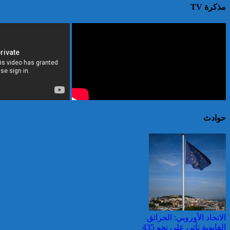
مذكرة TV
حوادث
الاتحاد الأوروبي: الحرائق
الغابوية تأتي على نحو 435