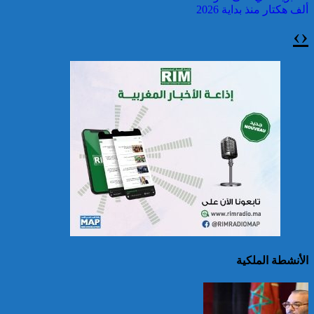
ألف هكتار منذ بداية 2026
›
‹
سريلانكا: إغلاق بعض
المدارس في مناطق جبلية
إثر فيضانات خلفت مصرع 5
أشخاص
الأنشطة الملكية
الصين تصدر إنذارين
لمواجهة العواصف المطيرة