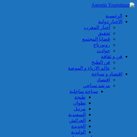
الرئيسية
الأخبار دولية
أخبار المغرب
تحقيق
قضايا المجتمع
روبورتاج
حوادث
فن و ثقافة
فن الطبخ
عالم الازياء و الموضة
اقتصاد و سياحة
اقتصاد
مرشد سياحي
سياحة ساحلية
طنجة
تطوان
مرتيل
السعيدية
العرائش
الجديدة
الوليدية