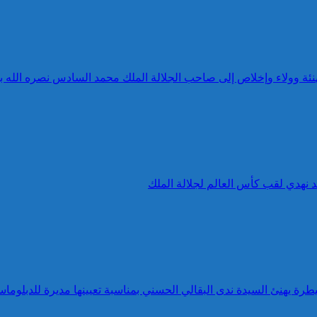
 تهنئة وولاء وإخلاص إلى صاحب الجلالة الملك محمد السادس نصره الله 
د نهدي لقب كأس العالم لجلالة الملك
طرة يهنئ السيدة ندى البقالي الحسني بمناسبة تعيينها مديرة للدبلوماس