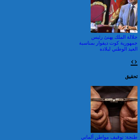
وطقس شديد الحمل
الحراري
جلالة الملك يهنئ رئيس
جمهورية كوت ديفوار بمناسبة
العيد الوطني لبلاده
›
‹
اليونان: فرق الإطفاء تواصل
مكافحة حريق في شمال
غرب أثينا
تحقيق
جلالة الملك يتلقى برقية تهنئة
من رئيس جمهورية سلوفاكيا
بمناسبة ذكرى عيد العرش
المجيد
قرابة ألف حريق في غابات
كندا وسحب الدخان تصل
طنجة: توقيف مواطن ألماني
إلى الشمال الشرقي