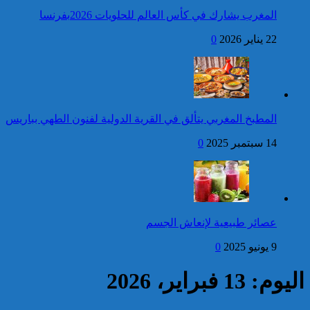
المغرب يشارك في كأس العالم للحلويات 2026بفرنسا
فتح بحث للتحقق من الأفعال
22 يناير 2026
0
الإجرامية المنسوبة لأربع وعشرين
شخصا للاشتباه في تورطهم في
الامتناع عن القيام بعمل من أعمال
وظيفتهم بغرض الارتشاء
واستغلال النفوذ
كاريكاتير
برقية تهنئة إلى جلالة الملك
المطبخ المغربي يتألق في القرية الدولية لفنون الطهي بباريس
من الأمين العام لمنظمة
التعاون الإسلامي بمناسبة عيد
14 سبتمبر 2025
0
العرش المجيد
إحصائيات مكافحة الجريمة ..
استمرار ارتفاع معدل الزجر
وتراجع مؤشرات الجريمة المقرونة
عصائر طبيعية لإنعاش الجسم
بالعنف
9 يونيو 2025
0
كاريكاتير
اليوم: 13 فبراير، 2026