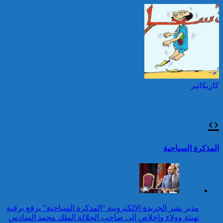
مقدونيا الشمالية بمناسبة عيد
العرش المجيد
حرائق الغابات : الاتحاد
الأوروبي يعبئ إمكانياته
توقيف شخصين هددا شرطيا
لدعم فرنسا والبرتغال
بسكينين خلال محاولة سرقة ليلا
بطنجة
كاريكاتير
عيد العرش: جلالة الملك
يتوصل ببرقية تهنئة من رئيس
جمهورية أوزبكستان
›
‹
25 قتيلا و2823 جريحا
حصيلة حوادث السير
تقرير: 67,7% من الأشخاص في
المذكرة السياحية
بالمناطق الحضرية خلال
وضعية إعاقة لم يبلغوا أي مستوى
الأسبوع المنصرم
دراسي
كاريكاتير
عيد العرش: جلالة الملك
مدير نشر الجريدة الإلكترونية “المذكرة السياحية” يرفع برقية
يتوصل ببرقية تهنئة من رئيس
تهنئة وولاء وإخلاص إلى صاحب الجلالة الملك محمد السادس