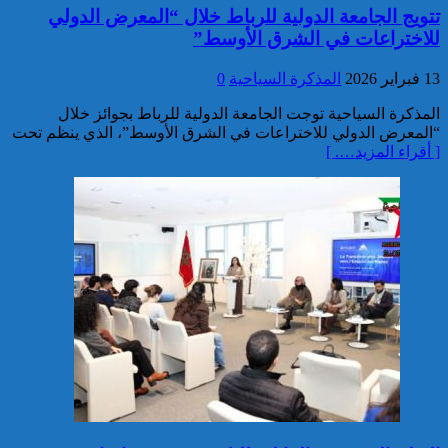
تتويج الجامعة الدولية للرباط خلال “المعرض الدولي
3.5 أطنان من مخدر الشيرا بمعبر
الكركارات
للاختراعات في الشرق الأوسط”
13 فبراير 2026
المذكرة السياحية
0
المذكرة السياحية توجت الجامعة الدولية للرباط بجوائز خلال
“المعرض الدولي للاختراعات في الشرق الأوسط”، الذي ينظم تحت
[ أقراء المزيد…. ]
إجهاض عملية للتهريب الدولي
لثلاثة أطنان و960 كيلوغراما من
مخدر الشيرا
العثور على جثة شخص يرجح أن