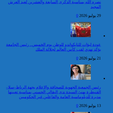
جمهورية ليتوانيا
نصره الله بمناسبة الذكرى السابعة والعشرين لعيد العرش
المجيد
24 قتيلا و2861 جريحا
حصيلة حوادث السير
29 يوليو 2026
0
المديرية العامة للأمن الوطني تؤكد
بالمناطق الحضرية خلال
أن الادعاءات التي نشرتها صحيفة
الأسبوع المنصرم
بريطانية بشأن “اعتقال” مواطن
بريطاني عارية من الصحة
كاريكاتير
عودة لبؤات للتايكواندو للوطن يوم الخميس.. رئيس الجامعة
برقية تهنئة إلى جلالة الملك
يؤكد نهدي لقب كأس العالم لجلالة الملك
من رئيس جمهورية الرأس
الأخضر بمناسبة عيد العرش
21 يوليو 2026
0
42 قتيلا و3058 جريحا
حصيلة حوادث السير
توقيف شخص للاشتباه في تورطه
بالمناطق الحضرية خلال
في ارتكاب جريمة السرقة
الأسبوع المنصرم
المقرونة بالضرب والجرح المفضي
للموت كان ضحيتها مواطن أجنبي
رئيس الجمعية الجهوية للصحافة والإعلام بجهة الرباط–سلا–
بتارودانت
القنيطرة يهنئ السيدة ندى البقالي الحسني بمناسبة تعيينها
كاريكاتير
مديرة للدبلوماسية العامة والفاعلين غير الحكوميين
برقية تهنئة إلى جلالة الملك
13 يوليو 2026
0
من رئيس غانا بمناسبة عيد
العرش