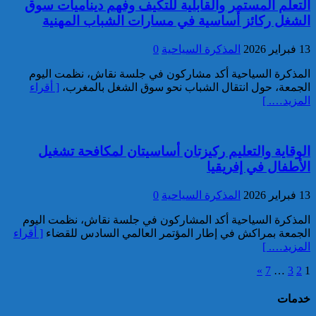
التعلم المستمر والقابلية للتكيف وفهم ديناميات سوق
تعود للسائح البلجيكي الذي اختفى
الشغل ركائز أساسية في مسارات الشباب المهنية
عن الأنظار منذ أواخر نونبر
المنصرم بأكادير
13 فبراير 2026
المذكرة السياحية
0
المذكرة السياحية أكد مشاركون في جلسة نقاش، نظمت اليوم
الجمعة، حول انتقال الشباب نحو سوق الشغل بالمغرب،
[ أقراء
المزيد…. ]
ميناء طنجة المتوسط.. حجز أزيد
الوقاية والتعليم ركيزتان أساسيتان لمكافحة تشغيل
من 19 ألف قرص طبي مخدر
الأطفال في إفريقيا
13 فبراير 2026
المذكرة السياحية
0
المذكرة السياحية أكد المشاركون في جلسة نقاش، نظمت اليوم
الجمعة بمراكش في إطار المؤتمر العالمي السادس للقضاء
[ أقراء
المزيد…. ]
»
7
…
3
2
1
خدمات
توقيف مواطن فرنسي من أصول