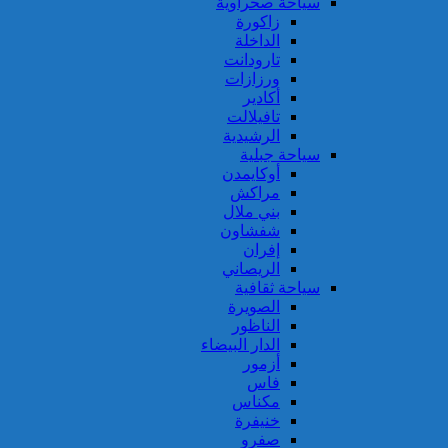
سياحة صحراوية
زاكورة
الداخلة
تارودانت
ورزازات
أكادير
تافيلالت
الرشيدية
سياحة جبلية
أوكايمدن
مراكش
بني ملال
شفشاون
إفران
الريصاني
سياحة ثقافية
الصويرة
الناظور
الدار البيضاء
أزمور
فاس
مكناس
خنيفرة
صفرو