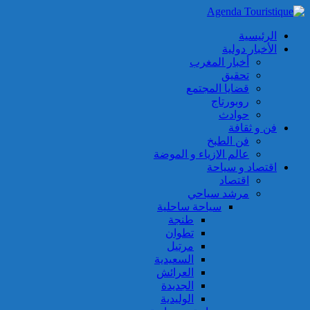
الرئيسية
الأخبار دولية
أخبار المغرب
تحقيق
قضايا المجتمع
روبورتاج
حوادث
فن و ثقافة
فن الطبخ
عالم الازياء و الموضة
اقتصاد و سياحة
اقتصاد
مرشد سياحي
سياحة ساحلية
طنجة
تطوان
مرتيل
السعيدية
العرائش
الجديدة
الوليدية