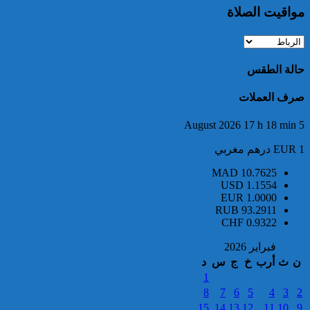
جزائرية يشكل موضوع أمر دولي
مواقيت الصلاة
بإلقاء القبض
حالة الطقس
صرف العملات
5 August 2026 17 h 18 min
فتح بحث قضائي في مواجهة أحد
EUR 1 درهم مغربي
الأشخاص ووضعه تحت تدبير
الحراسة النظرية للاشتباه في
MAD
10.7625
ارتكابه لأفعال جرمية يعاقب عليها
USD
1.1554
القانون بالدار البيضاء
EUR
1.0000
RUB
93.2911
CHF
0.9322
فبراير 2026
ن
ث
أرب
خ
ج
س
د
1
8
7
6
5
4
3
2
إحباط محاولة تهريب 209 ألف
قرص مهلوس من نوع إكستازي
15
14
13
12
11
10
9