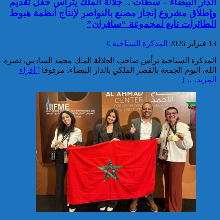
الدار البيضاء – سطات .. جلالة الملك يترأس حفل تقديم
توقيف مواطن أجنبي مبحوث عنه
وإطلاق مشروع إنجاز مصنع بالنواصر لإنتاج أنظمة هبوط
بموجب أمر دولي بإلقاء القبض
بمراكش
الطائرات تابع لمجموعة “سافران”
13 فبراير 2026
المذكرة السياحية
0
المذكرة السياحية ترأس صاحب الجلالة الملك محمد السادس، نصره
الله، اليوم الجمعة بالقصر الملكي بالدار البيضاء، مرفوقا
[ أقراء
المزيد…. ]
إدارة السجن المحلي واد زم تفند
مزاعم بخصوص وفاة سجين
إجهاض محاولة لتهريب أزيد من