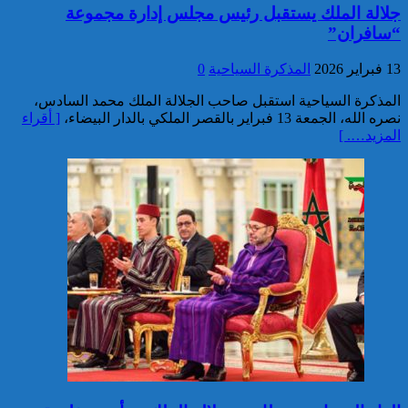
جلالة الملك يستقبل رئيس مجلس إدارة مجموعة
توقيف مواطن فرنسي من أصول
تونسية موضوع أمر دولي بإلقاء
“سافران”
القبض صادر عن السلطات
القضائية الفرنسية
13 فبراير 2026
المذكرة السياحية
0
المذكرة السياحية استقبل صاحب الجلالة الملك محمد السادس،
نصره الله، الجمعة 13 فبراير بالقصر الملكي بالدار البيضاء،
[ أقراء
المزيد…. ]
إيفاد لجنة للبحث في ملابسات
وفاة 5 أشخاص بورش بناء سد
المختار السوسي