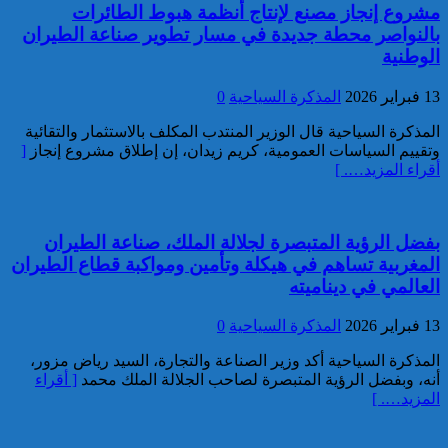
مشروع إنجاز مصنع لإنتاج أنظمة هبوط الطائرات
خبير: “البيعة الإلكترونية” تكشف
بالنواصر محطة جديدة في مسار تطوير صناعة الطيران
تحول الإرهاب الرقمي بعد تفكيك
الوطنية
خلية داعشية بتطوان
13 فبراير 2026
المذكرة السياحية
0
المذكرة السياحية قال الوزير المنتدب المكلف بالاستثمار والتقائية
وتقييم السياسات العمومية، كريم زيدان، إن إطلاق مشروع إنجاز
[
أقراء المزيد…. ]
بفضل الرؤية المتبصرة لجلالة الملك، صناعة الطيران
تركيا:القضاء يأمر بحبس رئيس
المغربية تساهم في هيكلة وتأمين ومواكبة قطاع الطيران
بلدية إسطنبول على ذمة التحقيق
العالمي في ديناميته
13 فبراير 2026
المذكرة السياحية
0
المذكرة السياحية أكد وزير الصناعة والتجارة، السيد رياض مزور،
أنه، وبفضل الرؤية المتبصرة لصاحب الجلالة الملك محمد
[ أقراء
المزيد…. ]