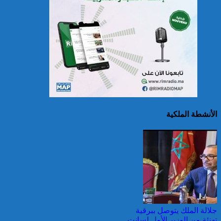
سريلانكا: إغلاق بعض
المدارس في مناطق جبلية
إثر فيضانات خلفت مصرع 5
أشخاص
الأنشطة الملكية
الصين تصدر إنذارين
لمواجهة العواصف المطيرة
وطقس شديد الحمل
الحراري
جلالة الملك يتوصل ببرقية
تهنئة من الوزير الأول لسانت