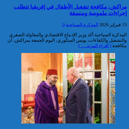
مراكش: مكافحة تشغيل الأطفال في إفريقيا تتطلب
تفكيك خلية إرهابية مرتبطة بالفرع
الإفريقي ل”داعش”: ضبط عبوة
إجراءات ملموسة ومنسقة
ناسفة إضافية في طور التركيب
بضواحي الرباط
13 فبراير 2026
المذكرة السياحية
0
المذكرة السياحية أكد وزير الإدماج الاقتصادي والمقاولة الصغرى
والتشغيل والكفاءات، يونس السكوري، اليوم الجمعة بمراكش، أن
مكافحة
[ أقراء المزيد…. ]
إحباط مخطط إرهابي بالغ
الخطورة كان يستهدف المغرب
بتكليف وتحريض مباشر من قيادي
بارز في تنظيم “داعش” بمنطقة
الساحل الإفريقي