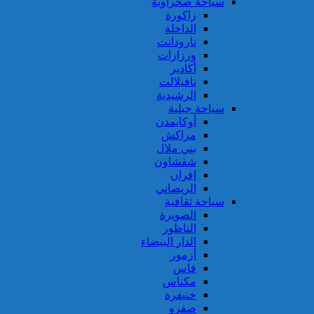
سياحة صحراوية
زاكورة
الداخلة
تارودانت
ورزازات
أكادير
تافيلالت
الرشيدية
سياحة جبلية
أوكايمدن
مراكش
بني ملال
شفشاون
إفران
الريصاني
سياحة ثقافية
الصويرة
الناظور
الدار البيضاء
أزمور
فاس
مكناس
خنيفرة
صفرو