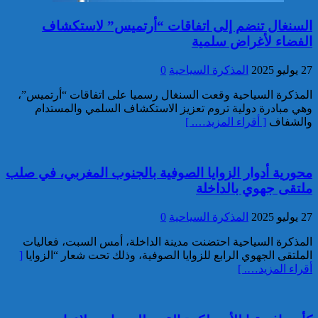
خبير: “البيعة الإلكترونية” تكشف
السنغال تنضم إلى اتفاقات “أرتميس” لاستكشاف
تحول الإرهاب الرقمي بعد تفكيك
الفضاء لأغراض سلمية
خلية داعشية بتطوان
27 يوليو 2025
المذكرة السياحية
0
المذكرة السياحية وقعت السنغال رسميا على اتفاقات “أرتميس”،
وهي مبادرة دولية تروم تعزيز الاستكشاف السلمي والمستدام
والشفاف
[ أقراء المزيد…. ]
محورية أدوار الزوايا الصوفية بالجنوب المغربي، في صلب
تركيا:القضاء يأمر بحبس رئيس
ملتقى جهوي بالداخلة
بلدية إسطنبول على ذمة التحقيق
27 يوليو 2025
المذكرة السياحية
0
المذكرة السياحية احتضنت مدينة الداخلة، أمس السبت، فعاليات
الملتقى الجهوي الرابع للزوايا الصوفية، وذلك تحت شعار “الزوايا
[
أقراء المزيد…. ]