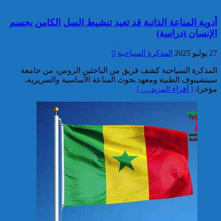
تقديم 17 موقوفا على أنظار النيابة
أدوية المناعة الذاتية قد تعيد تنشيط السل الكامن بجسم
العامة لدى محكمة الاستئناف
الإنسان (دراسة)
بالقنيطرة على إثر الأحداث التي
عرفتها منطقة سيدي الطيبي
27 يوليو 2025
المذكرة السياحية
0
كاريكاتير
المذكرة السياحية كشف فريق من الباحثين الروس، من جامعة
سيتشينوف الطبية ومعهد بحوث المناعة الأساسية والسريرية،
مؤخرا،
[ أقراء المزيد…. ]
موظف أمن يتقدم بشكاية لدى
الوكيل العام للملك بمحكمة
الاستئناف بالدار البيضاء على
خلفية ادعاءات وهمية وجرائم
مزعومة نسبها له حساب على
شبكات التواصل الاجتماعي
كاريكاتير