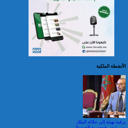
الصين تصدر إنذارين
لمواجهة العواصف المطيرة
وطقس شديد الحمل
الحراري
الأنشطة الملكية
اليونان: فرق الإطفاء تواصل
مكافحة حريق في شمال
غرب أثينا
برقية تهنئة إلى جلالة الملك
من رئيس جمهورية الصومال