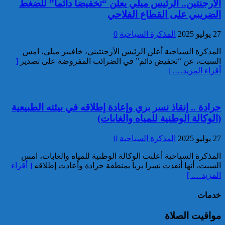
الأرجنتين.. الرئيس ميلي يعلن “تخفيضا دائما” للضغط
توقيف مواطن أجنبي مبحوث عنه
بموجب أمر دولي بإلقاء القبض
الضريبي على القطاع الفلاحي
بمراكش
27 يوليو 2025
المذكرة السياحية
0
المذكرة السياحية أعلن الرئيس الأرجنتيني، خافيير ميلي، امس
السبت، عن “تخفيض دائم” في الضرائب المفروضة على تصدير
[
أقراء المزيد…. ]
جرادة .. إنقاذ نسر بري وإعادة إطلاقه في بيئته الطبيعية
إدارة السجن المحلي واد زم تفند
(الوكالة الوطنية للمياه والغابات)
مزاعم بخصوص وفاة سجين
27 يوليو 2025
المذكرة السياحية
0
المذكرة السياحية أعلنت الوكالة الوطنية للمياه والغابات، امس
السبت، أنها أنقذت نسرا بريا بمنطقة جرادة وأعادت إطلاقه
[ أقراء
المزيد…. ]
خدمات
مواقيت الصلاة
إجهاض محاولة لتهريب أزيد من