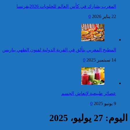
المغرب يشارك في كأس العالم للحلويات 2026بفرنسا
فتح بحث للتحقق من الأفعال
22 يناير 2026
0
الإجرامية المنسوبة لأربع وعشرين
شخصا للاشتباه في تورطهم في
الامتناع عن القيام بعمل من أعمال
وظيفتهم بغرض الارتشاء
واستغلال النفوذ
كاريكاتير
برقية تهنئة إلى جلالة الملك
المطبخ المغربي يتألق في القرية الدولية لفنون الطهي بباريس
من الأمين العام لجامعة
الدول العربية بمناسبة عيد
14 سبتمبر 2025
0
العرش المجيد
إحصائيات مكافحة الجريمة ..
استمرار ارتفاع معدل الزجر
وتراجع مؤشرات الجريمة المقرونة
عصائر طبيعية لإنعاش الجسم
بالعنف
9 يونيو 2025
0
كاريكاتير
اليوم: 27 يوليو، 2025