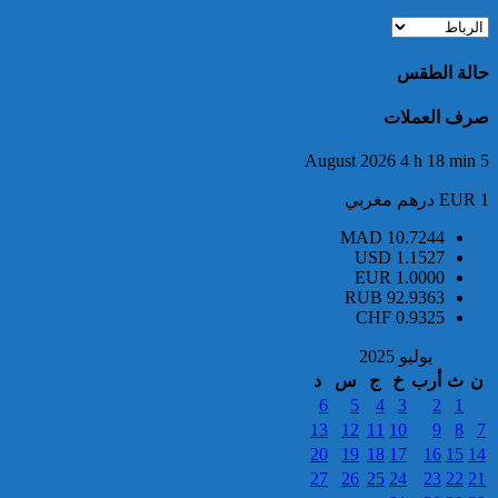
3.5 أطنان من مخدر الشيرا بمعبر
الكركارات
حالة الطقس
صرف العملات
5 August 2026 4 h 18 min
EUR 1 درهم مغربي
MAD
10.7244
إجهاض عملية للتهريب الدولي
USD
1.1527
لثلاثة أطنان و960 كيلوغراما من
EUR
1.0000
مخدر الشيرا
RUB
92.9363
CHF
0.9325
يوليو 2025
ن
ث
أرب
خ
ج
س
د
6
5
4
3
2
1
13
12
11
10
9
8
7
20
19
18
17
16
15
14
27
26
25
24
23
22
21
العثور على جثة شخص يرجح أن