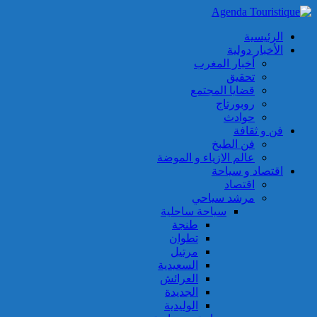
الرئيسية
الأخبار دولية
أخبار المغرب
تحقيق
قضايا المجتمع
روبورتاج
حوادث
فن و ثقافة
فن الطبخ
عالم الازياء و الموضة
اقتصاد و سياحة
اقتصاد
مرشد سياحي
سياحة ساحلية
طنجة
تطوان
مرتيل
السعيدية
العرائش
الجديدة
الوليدية