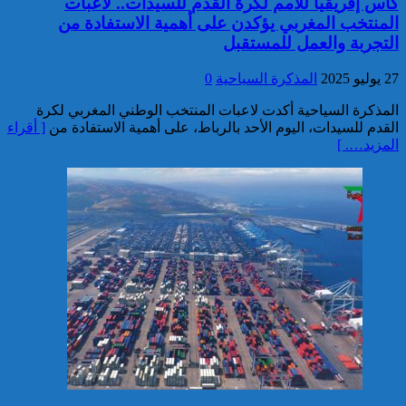
كأس إفريقيا للأمم لكرة القدم للسيدات.. لاعبات
تفكيك خلية إرهابية مرتبطة بالفرع
المنتخب المغربي يؤكدن على أهمية الاستفادة من
الإفريقي ل”داعش”: ضبط عبوة
التجربة والعمل للمستقبل
ناسفة إضافية في طور التركيب
بضواحي الرباط
27 يوليو 2025
المذكرة السياحية
0
المذكرة السياحية أكدت لاعبات المنتخب الوطني المغربي لكرة
القدم للسيدات، اليوم الأحد بالرباط، على أهمية الاستفادة من
[ أقراء
المزيد…. ]
إحباط مخطط إرهابي بالغ
الخطورة كان يستهدف المغرب
بتكليف وتحريض مباشر من قيادي
بارز في تنظيم “داعش” بمنطقة
الساحل الإفريقي