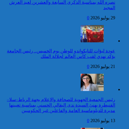
للمنظمة الدولية للفرانكفونية
نصره الله بمناسبة الذكرى السابعة والعشرين لعيد العرش
المجيد
42 قتيلا و3058 جريحا
حصيلة حوادث السير
29 يوليو 2026
0
المديرية العامة للأمن الوطني تؤكد
بالمناطق الحضرية خلال
أن الادعاءات التي نشرتها صحيفة
الأسبوع المنصرم
بريطانية بشأن “اعتقال” مواطن
بريطاني عارية من الصحة
كاريكاتير
عودة لبؤات للتايكواندو للوطن يوم الخميس.. رئيس الجامعة
برقية تهنئة إلى جلالة الملك
يؤكد نهدي لقب كأس العالم لجلالة الملك
من رئيسة جمهورية الهند
بمناسبة عيد العرش المجيد
21 يوليو 2026
0
إطلاق النار خلال حفل
الصحافة بواشنطن:المهاجم
توقيف شخص للاشتباه في تورطه
كان يستهدف مسؤولين
في ارتكاب جريمة السرقة
حكوميين
المقرونة بالضرب والجرح المفضي
للموت كان ضحيتها مواطن أجنبي
رئيس الجمعية الجهوية للصحافة والإعلام بجهة الرباط–سلا–
بتارودانت
القنيطرة يهنئ السيدة ندى البقالي الحسني بمناسبة تعيينها
كاريكاتير
مديرة للدبلوماسية العامة والفاعلين غير الحكوميين
برقية تهنئة إلى جلالة الملك
13 يوليو 2026
0
من الأمين العام لمنظمة
الأمم المتحدة بمناسبة عيد