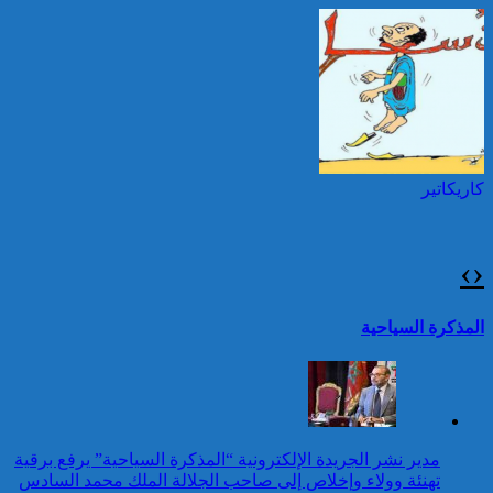
السادس بمناسبة عيد العرش
المجيد
25 قتيلا و2823 جريحا
حصيلة حوادث السير
توقيف شخصين هددا شرطيا
بالمناطق الحضرية خلال
بسكينين خلال محاولة سرقة ليلا
الأسبوع المنصرم
بطنجة
كاريكاتير
عيد العرش: جلالة الملك
يتوصل ببرقية تهنئة من رئيس
جمهورية الكونغو الديمقراطية
›
‹
24 قتيلا و2861 جريحا
حصيلة حوادث السير
تقرير: 67,7% من الأشخاص في
المذكرة السياحية
بالمناطق الحضرية خلال
وضعية إعاقة لم يبلغوا أي مستوى
الأسبوع المنصرم
دراسي
كاريكاتير
عيد العرش: برقية تهنئة إلى
مدير نشر الجريدة الإلكترونية “المذكرة السياحية” يرفع برقية
جلالة الملك من الأمينة العامة
تهنئة وولاء وإخلاص إلى صاحب الجلالة الملك محمد السادس