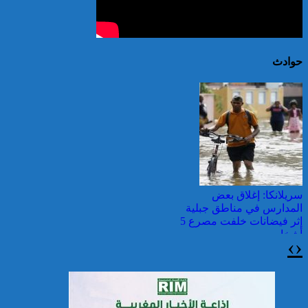
حوادث
سريلانكا: إغلاق بعض
المدارس في مناطق جبلية
إثر فيضانات خلفت مصرع 5
أشخاص
›
‹