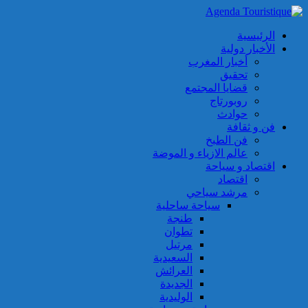
الرئيسية
الأخبار دولية
أخبار المغرب
تحقيق
قضايا المجتمع
روبورتاج
حوادث
فن و ثقافة
فن الطبخ
عالم الازياء و الموضة
اقتصاد و سياحة
اقتصاد
مرشد سياحي
سياحة ساحلية
طنجة
تطوان
مرتيل
السعيدية
العرائش
الجديدة
الوليدية