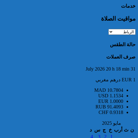
3.5 أطنان من مخدر الشيرا بمعبر
خدمات
الكركارات
مواقيت الصلاة
حالة الطقس
صرف العملات
إجهاض عملية للتهريب الدولي
31 July 2026 20 h 18 min
لثلاثة أطنان و960 كيلوغراما من
مخدر الشيرا
EUR 1 درهم مغربي
MAD
10.7804
USD
1.1534
EUR
1.0000
RUB
91.4093
CHF
0.9318
مايو 2025
ن
ث
أرب
خ
ج
س
د
العثور على جثة شخص يرجح أن
4
3
2
1