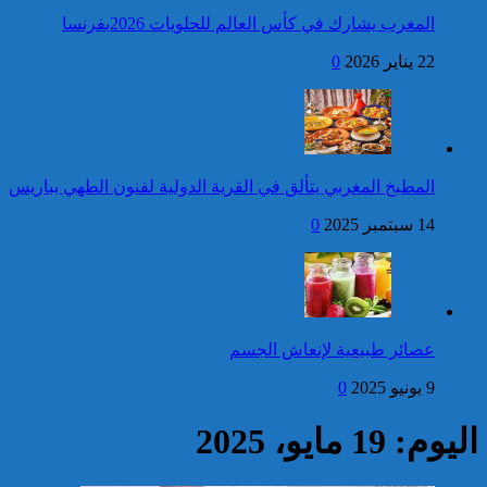
المجيد
المغرب يشارك في كأس العالم للحلويات 2026بفرنسا
فتح بحث للتحقق من الأفعال
22 يناير 2026
0
الإجرامية المنسوبة لأربع وعشرين
شخصا للاشتباه في تورطهم في
الامتناع عن القيام بعمل من أعمال
وظيفتهم بغرض الارتشاء
واستغلال النفوذ
كاريكاتير
برقية تهنئة إلى جلالة الملك
المطبخ المغربي يتألق في القرية الدولية لفنون الطهي بباريس
من الرئيس الإيطالي بمناسبة
عيد العرش المجيد
14 سبتمبر 2025
0
إحصائيات مكافحة الجريمة ..
استمرار ارتفاع معدل الزجر
وتراجع مؤشرات الجريمة المقرونة
عصائر طبيعية لإنعاش الجسم
بالعنف
9 يونيو 2025
0
كاريكاتير
اليوم: 19 مايو، 2025