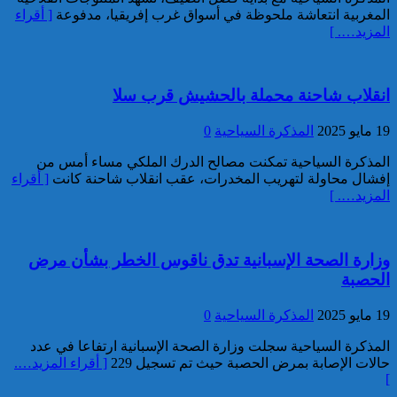
توقيف مواطن أجنبي مبحوث عنه
المغربية انتعاشة ملحوظة في أسواق غرب إفريقيا، مدفوعة
[ أقراء
بموجب أمر دولي بإلقاء القبض
المزيد…. ]
بمراكش
انقلاب شاحنة محملة بالحشيش قرب سلا
19 مايو 2025
المذكرة السياحية
0
المذكرة السياحية تمكنت مصالح الدرك الملكي مساء أمس من
إفشال محاولة لتهريب المخدرات، عقب انقلاب شاحنة كانت
[ أقراء
المزيد…. ]
إدارة السجن المحلي واد زم تفند
مزاعم بخصوص وفاة سجين
وزارة الصحة الإسبانية تدق ناقوس الخطر بشأن مرض
الحصبة
19 مايو 2025
المذكرة السياحية
0
المذكرة السياحية سجلت وزارة الصحة الإسبانية ارتفاعا في عدد
حالات الإصابة بمرض الحصبة حيث تم تسجيل 229
[ أقراء المزيد….
]
إجهاض محاولة لتهريب أزيد من