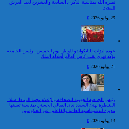
نصره الله بمناسبة الذكرى السابعة والعشرين لعيد العرش
المجيد
14 قتيلا و2914 جريحا
حصيلة حوادث السير
29 يوليو 2026
0
المديرية العامة للأمن الوطني تؤكد
بالمناطق الحضرية خلال
أن الادعاءات التي نشرتها صحيفة
الأسبوع المنصرم
بريطانية بشأن “اعتقال” مواطن
مقتل شخص وإصابة 7
بريطاني عارية من الصحة
آخرين جراء اعتراض مسيرة
استهدفت مطار زايد الدولي
كاريكاتير
عودة لبؤات للتايكواندو للوطن يوم الخميس.. رئيس الجامعة
عيد العرش : جلالة الملك
يؤكد نهدي لقب كأس العالم لجلالة الملك
يترأس بتطوان حفل أداء
القسم للضباط المتخرجين
21 يوليو 2026
0
من المدارس والمعاهد العليا
العسكرية وشبه العسكرية
توقيف شخص للاشتباه في تورطه
في ارتكاب جريمة السرقة
المقرونة بالضرب والجرح المفضي
للموت كان ضحيتها مواطن أجنبي
رئيس الجمعية الجهوية للصحافة والإعلام بجهة الرباط–سلا–
بتارودانت
القنيطرة يهنئ السيدة ندى البقالي الحسني بمناسبة تعيينها
كاريكاتير
مديرة للدبلوماسية العامة والفاعلين غير الحكوميين
برقية تهنئة إلى جلالة الملك
13 يوليو 2026
0
من رئيس جمهورية إستونيا
بمناسبة عيد العرش المجيد