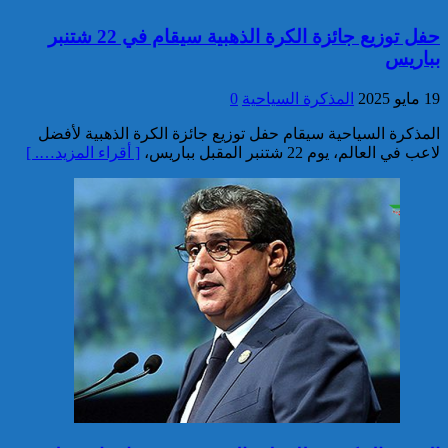
خبير: “البيعة الإلكترونية” تكشف
حفل توزيع جائزة الكرة الذهبية سيقام في 22 شتنبر
تحول الإرهاب الرقمي بعد تفكيك
بباريس
خلية داعشية بتطوان
19 مايو 2025
المذكرة السياحية
0
المذكرة السياحية سيقام حفل توزيع جائزة الكرة الذهبية لأفضل
لاعب في العالم، يوم 22 شتنبر المقبل بباريس،
[ أقراء المزيد…. ]
تركيا:القضاء يأمر بحبس رئيس
بلدية إسطنبول على ذمة التحقيق