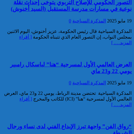
التصور الحكومي للإصلاح التربوي يتوخى إحداث نقلة
تفكيك خلية إرهابية مرتبطة بالفرع
نوعية في مسارات مدرسة المستقبل (السيد أخنوش)
الإفريقي ل”داعش”: ضبط عبوة
ناسفة إضافية في طور التركيب
19 مايو 2025
المذكرة السياحية
0
بضواحي الرباط
المذكرة السياحية قال رئيس الحكومة، عزيز أخنوش، اليوم الاثنين
بمجلس النواب، إن التصور العام الذي تتبناه الحكومة
[ أقراء
المزيد…. ]
العرض العالمي الأول لمسرحية “هنا” لباسكال رامبير
يومي 22 و23 ماي
إحباط مخطط إرهابي بالغ
الخطورة كان يستهدف المغرب
19 مايو 2025
المذكرة السياحية
0
بتكليف وتحريض مباشر من قيادي
بارز في تنظيم “داعش” بمنطقة
المذكرة السياحية تحتضن مدينة الرباط، يومي 22 و23 ماي، العرض
الساحل الإفريقي
العالمي الأول لمسرحية “هنا” (ICI) للكاتب والمخرج
[ أقراء
المزيد…. ]
“رواق الفن” واجهة تبرز الإبداع الفني لدى نساء ورجال
الشرطة