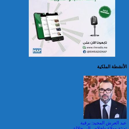
حرائق الغابات : الاتحاد
الأوروبي يعبئ إمكانياته
لدعم فرنسا والبرتغال
الأنشطة الملكية
25 قتيلا و2823 جريحا
حصيلة حوادث السير
بالمناطق الحضرية خلال
الأسبوع المنصرم
عيد العرش المجيد: برقية
تهنئة وولاء وإخلاص إلى جلالة