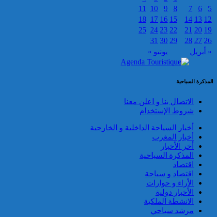
تعود للسائح البلجيكي الذي اختفى
11
10
9
8
7
6
5
عن الأنظار منذ أواخر نونبر
18
17
16
15
14
13
12
المنصرم بأكادير
25
24
23
22
21
20
19
31
30
29
28
27
26
« أبريل
يونيو »
المذكرة السياحية
الاتصال بنا و اعلن معنا
ميناء طنجة المتوسط.. حجز أزيد
شروط الإستخدام
من 19 ألف قرص طبي مخدر
أخبار السياحة الداخلية و الخارجية
أخبار المغرب
أخر الأخبار
المذكرة السياحية
اقتصاد
اقتصاد و سياحة
الأراء و حوارات
الأخبار دولية
الانشطة الملكية
توقيف مواطن فرنسي من أصول
مرشد سياحي