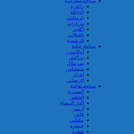
سياحة صحراوية
زاكورة
الداخلة
تارودانت
ورزازات
أكادير
تافيلالت
الرشيدية
سياحة جبلية
أوكايمدن
مراكش
بني ملال
شفشاون
إفران
الريصاني
سياحة ثقافية
الصويرة
الناظور
الدار البيضاء
أزمور
فاس
مكناس
خنيفرة
صفرو