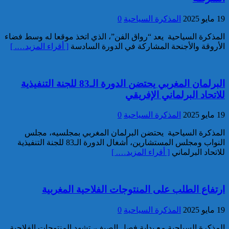
توقيف مواطن فرنسي من أصول
تونسية موضوع أمر دولي بإلقاء
19 مايو 2025
المذكرة السياحية
0
القبض صادر عن السلطات
المذكرة السياحية يعد “رواق الفن”، الذي اتخذ موقعا له وسط فضاء
القضائية الفرنسية
الأروقة والأجنحة المشاركة في الدورة السادسة
[ أقراء المزيد…. ]
البرلمان المغربي يحتضن الدورة الـ83 للجنة التنفيذية
للاتحاد البرلماني الإفريقي
19 مايو 2025
المذكرة السياحية
0
إيفاد لجنة للبحث في ملابسات
وفاة 5 أشخاص بورش بناء سد
المذكرة السياحية يحتضن البرلمان المغربي بمجلسيه، مجلس
المختار السوسي
النواب ومجلس المستشارين، أشغال الدورة الـ83 للجنة التنفيذية
للاتحاد البرلماني
[ أقراء المزيد…. ]
ارتفاع الطلب على المنتوجات الفلاحية المغربية
19 مايو 2025
المذكرة السياحية
0
المذكرة السياحية مع بداية فصل الصيف، تشهد المنتوجات الفلاحية