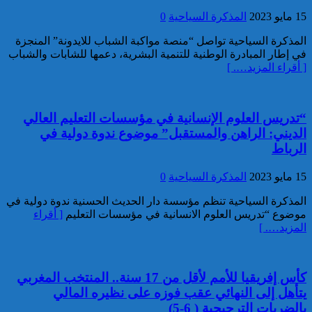
توقيف مواطن أجنبي مبحوث عنه
15 مايو 2023
المذكرة السياحية
0
بموجب أمر دولي بإلقاء القبض
بمراكش
المذكرة السياحية تواصل “منصة مواكبة الشباب للايدونة” المنجزة
في إطار المبادرة الوطنية للتنمية البشرية، دعمها للشابات والشباب
[ أقراء المزيد…. ]
“تدريس العلوم الإنسانية في مؤسسات التعليم العالي
الديني: الراهن والمستقبل” موضوع ندوة دولية في
الرباط
إدارة السجن المحلي واد زم تفند
مزاعم بخصوص وفاة سجين
15 مايو 2023
المذكرة السياحية
0
المذكرة السياحية تنظم مؤسسة دار الحديث الحسنية ندوة دولية في
موضوع “تدريس العلوم الانسانية في مؤسسات التعليم
[ أقراء
المزيد…. ]
كأس إفريقيا للأمم لأقل من 17 سنة.. المنتخب المغربي
يتأهل إلى النهائي عقب فوزه على نظيره المالي
بالضربات الترجيحية ( 6-5)
إجهاض محاولة لتهريب أزيد من