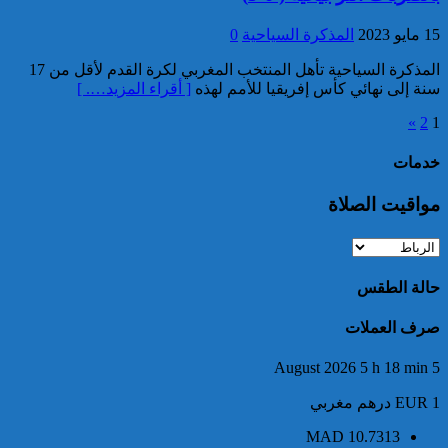
3.5 أطنان من مخدر الشيرا بمعبر
15 مايو 2023
المذكرة السياحية
0
الكركارات
المذكرة السياحية تأهل المنتخب المغربي لكرة القدم لأقل من 17
سنة إلى نهائي كأس إفريقيا للأمم لهذه
[ أقراء المزيد…. ]
»
2
1
خدمات
مواقيت الصلاة
إجهاض عملية للتهريب الدولي
لثلاثة أطنان و960 كيلوغراما من
مخدر الشيرا
حالة الطقس
صرف العملات
5 August 2026 5 h 18 min
EUR 1 درهم مغربي
MAD
10.7313
العثور على جثة شخص يرجح أن