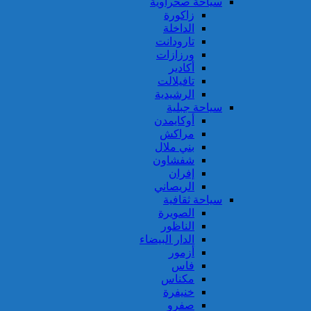
سياحة صحراوية
زاكورة
الداخلة
تارودانت
ورزازات
أكادير
تافيلالت
الرشيدية
سياحة جبلية
أوكايمدن
مراكش
بني ملال
شفشاون
إفران
الريصاني
سياحة ثقافية
الصويرة
الناظور
الدار البيضاء
أزمور
فاس
مكناس
خنيفرة
صفرو