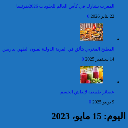
المغرب يشارك في كأس العالم للحلويات 2026بفرنسا
فتح بحث للتحقق من الأفعال
22 يناير 2026
0
الإجرامية المنسوبة لأربع وعشرين
شخصا للاشتباه في تورطهم في
الامتناع عن القيام بعمل من أعمال
وظيفتهم بغرض الارتشاء
واستغلال النفوذ
كاريكاتير
برقية تهنئة إلى جلالة الملك
المطبخ المغربي يتألق في القرية الدولية لفنون الطهي بباريس
من الأمين العام لجامعة
الدول العربية بمناسبة عيد
14 سبتمبر 2025
0
العرش المجيد
إحصائيات مكافحة الجريمة ..
استمرار ارتفاع معدل الزجر
وتراجع مؤشرات الجريمة المقرونة
عصائر طبيعية لإنعاش الجسم
بالعنف
9 يونيو 2025
0
كاريكاتير
اليوم: 15 مايو، 2023