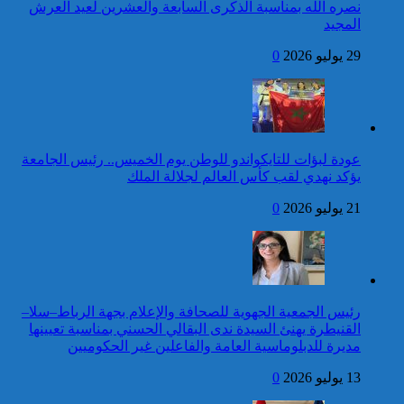
للمنظمة الدولية للفرانكفونية
نصره الله بمناسبة الذكرى السابعة والعشرين لعيد العرش
المجيد
42 قتيلا و3058 جريحا
حصيلة حوادث السير
29 يوليو 2026
0
المديرية العامة للأمن الوطني تؤكد
بالمناطق الحضرية خلال
أن الادعاءات التي نشرتها صحيفة
الأسبوع المنصرم
بريطانية بشأن “اعتقال” مواطن
بريطاني عارية من الصحة
كاريكاتير
عودة لبؤات للتايكواندو للوطن يوم الخميس.. رئيس الجامعة
برقية تهنئة إلى جلالة الملك
يؤكد نهدي لقب كأس العالم لجلالة الملك
من رئيسة جمهورية الهند
بمناسبة عيد العرش المجيد
21 يوليو 2026
0
إطلاق النار خلال حفل
الصحافة بواشنطن:المهاجم
توقيف شخص للاشتباه في تورطه
كان يستهدف مسؤولين
في ارتكاب جريمة السرقة
حكوميين
المقرونة بالضرب والجرح المفضي
للموت كان ضحيتها مواطن أجنبي
رئيس الجمعية الجهوية للصحافة والإعلام بجهة الرباط–سلا–
بتارودانت
القنيطرة يهنئ السيدة ندى البقالي الحسني بمناسبة تعيينها
كاريكاتير
مديرة للدبلوماسية العامة والفاعلين غير الحكوميين
برقية تهنئة إلى جلالة الملك
13 يوليو 2026
0
من الأمين العام لمنظمة
الأمم المتحدة بمناسبة عيد