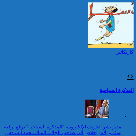
السادس بمناسبة عيد العرش
المجيد
25 قتيلا و2823 جريحا
حصيلة حوادث السير
توقيف شخصين هددا شرطيا
بالمناطق الحضرية خلال
بسكينين خلال محاولة سرقة ليلا
الأسبوع المنصرم
بطنجة
كاريكاتير
عيد العرش: جلالة الملك
يتوصل ببرقية تهنئة من رئيس
جمهورية الكونغو الديمقراطية
›
‹
24 قتيلا و2861 جريحا
حصيلة حوادث السير
تقرير: 67,7% من الأشخاص في
المذكرة السياحية
بالمناطق الحضرية خلال
وضعية إعاقة لم يبلغوا أي مستوى
الأسبوع المنصرم
دراسي
كاريكاتير
عيد العرش: برقية تهنئة إلى
مدير نشر الجريدة الإلكترونية “المذكرة السياحية” يرفع برقية
جلالة الملك من الأمينة العامة
تهنئة وولاء وإخلاص إلى صاحب الجلالة الملك محمد السادس