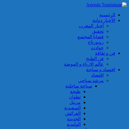
الرئيسية
الأخبار دولية
أخبار المغرب
تحقيق
قضايا المجتمع
روبورتاج
حوادث
فن و ثقافة
فن الطبخ
عالم الازياء و الموضة
اقتصاد و سياحة
اقتصاد
مرشد سياحي
سياحة ساحلية
طنجة
تطوان
مرتيل
السعيدية
العرائش
الجديدة
الوليدية