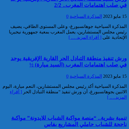
توقيف مواطن فرنسي من أصول
في صلب اهتمامات المغرب.. 2/2
تونسية موضوع أمر دولي بإلقاء
القبض صادر عن السلطات
15 مايو 2023
المذكرة السياحية
0
القضائية الفرنسية
المذكرة السياحية جوهانسبورغ- وعلى المستوى الطاقي، يضيف
رئيس مجلس المستشارين، يعمل المغرب بمعية جمهورية نيجيريا
الإتحادية على
[ أقراء المزيد…. ]
ورش تنفيذ منطقة التبادل الحر القارية الإفريقية يوجد
في صلب اهتمامات المغرب (السيد ميارة) ½
إيفاد لجنة للبحث في ملابسات
وفاة 5 أشخاص بورش بناء سد
15 مايو 2023
المذكرة السياحية
0
المختار السوسي
المذكرة السياحية أكد رئيس مجلس المستشارين، النعم ميارة، اليوم
الاثنين بجوهانسبورغ، أن ورش تنفيذ “منطقة التبادل الحر
[ أقراء
المزيد…. ]
تنمية بشرية.. “منصة مواكبة الشباب للايدونة” مواكبة
ناجحة للشباب حاملي المشاريع بفاس