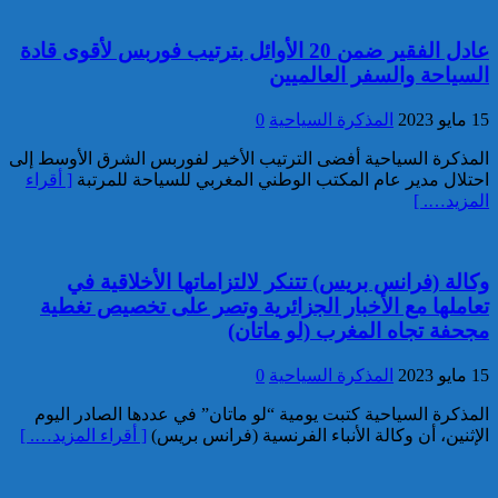
تقديم 17 موقوفا على أنظار النيابة
عادل الفقير ضمن 20 الأوائل بترتيب فوربس لأقوى قادة
العامة لدى محكمة الاستئناف
السياحة والسفر العالميين
بالقنيطرة على إثر الأحداث التي
عرفتها منطقة سيدي الطيبي
15 مايو 2023
المذكرة السياحية
0
كاريكاتير
المذكرة السياحية أفضى الترتيب الأخير لفوربس الشرق الأوسط إلى
احتلال مدير عام المكتب الوطني المغربي للسياحة للمرتبة
[ أقراء
المزيد…. ]
وكالة (فرانس بريس) تتنكر لالتزاماتها الأخلاقية في
موظف أمن يتقدم بشكاية لدى
تعاملها مع الأخبار الجزائرية وتصر على تخصيص تغطية
الوكيل العام للملك بمحكمة
مجحفة تجاه المغرب (لو ماتان)
الاستئناف بالدار البيضاء على
خلفية ادعاءات وهمية وجرائم
مزعومة نسبها له حساب على
15 مايو 2023
المذكرة السياحية
0
شبكات التواصل الاجتماعي
كاريكاتير
المذكرة السياحية كتبت يومية “لو ماتان” في عددها الصادر اليوم
الإثنين، أن وكالة الأنباء الفرنسية (فرانس بريس)
[ أقراء المزيد…. ]