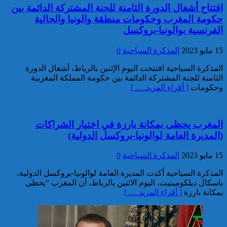
افتتاح أشغال الدورة الثامنة للجنة المشتركة الدائمة بين
خبير: “البيعة الإلكترونية” تكشف
حكومة المغرب وحكومات منطقة والونيا والجالية
تحول الإرهاب الرقمي بعد تفكيك
الفرنسية بوالونيا-بروكسل
خلية داعشية بتطوان
15 مايو 2023
المذكرة السياحية
0
المذكرة السياحية افتتحت اليوم الإثنين بالرباط، أشغال الدورة
الثامنة للجنة المشتركة الدائمة بين حكومة المملكة المغربية
وحكومات
[ أقراء المزيد…. ]
المغرب يحظى بمكانة بارزة في اختيار الشراكات
تركيا:القضاء يأمر بحبس رئيس
(المديرة العامة لوالونيا-بروكسل الدولية)
بلدية إسطنبول على ذمة التحقيق
15 مايو 2023
المذكرة السياحية
0
المذكرة السياحية أكدت المديرة العامة لوالونيا-بروكسل الدولية،
باسكال ديلكومينيت، اليوم الاثنين بالرباط، أن المغرب “يحظى
بمكانة بارزة
[ أقراء المزيد…. ]