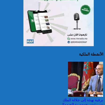
الصين تصدر إنذارين
لمواجهة العواصف المطيرة
وطقس شديد الحمل
الحراري
الأنشطة الملكية
اليونان: فرق الإطفاء تواصل
مكافحة حريق في شمال
غرب أثينا
برقية تهنئة إلى جلالة الملك
من رئيس جمهورية الصومال