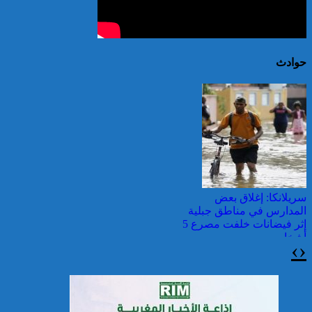
حوادث
سريلانكا: إغلاق بعض
المدارس في مناطق جبلية
إثر فيضانات خلفت مصرع 5
أشخاص
›
‹