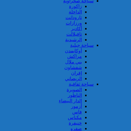
سياحة صحراوية
زاكورة
الداخلة
تارودانت
ورزازات
أكادير
تافيلالت
الرشيدية
سياحة جبلية
أوكايمدن
مراكش
بني ملال
شفشاون
إفران
الريصاني
سياحة ثقافية
الصويرة
الناظور
الدار البيضاء
أزمور
فاس
مكناس
خنيفرة
صفرو