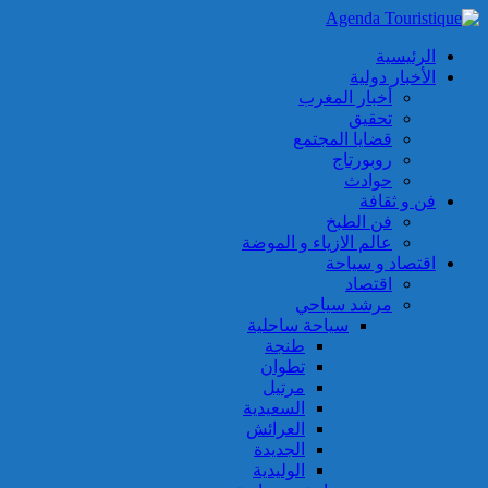
الرئيسية
الأخبار دولية
أخبار المغرب
تحقيق
قضايا المجتمع
روبورتاج
حوادث
فن و ثقافة
فن الطبخ
عالم الازياء و الموضة
اقتصاد و سياحة
اقتصاد
مرشد سياحي
سياحة ساحلية
طنجة
تطوان
مرتيل
السعيدية
العرائش
الجديدة
الوليدية