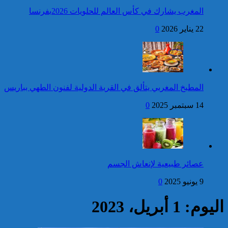
المغرب يشارك في كأس العالم للحلويات 2026بفرنسا
فتح بحث للتحقق من الأفعال
22 يناير 2026
0
الإجرامية المنسوبة لأربع وعشرين
شخصا للاشتباه في تورطهم في
الامتناع عن القيام بعمل من أعمال
وظيفتهم بغرض الارتشاء
واستغلال النفوذ
كاريكاتير
برقية تهنئة إلى جلالة الملك
المطبخ المغربي يتألق في القرية الدولية لفنون الطهي بباريس
من الأمين العام لجامعة
الدول العربية بمناسبة عيد
14 سبتمبر 2025
0
العرش المجيد
إحصائيات مكافحة الجريمة ..
استمرار ارتفاع معدل الزجر
وتراجع مؤشرات الجريمة المقرونة
عصائر طبيعية لإنعاش الجسم
بالعنف
9 يونيو 2025
0
كاريكاتير
اليوم: 1 أبريل، 2023