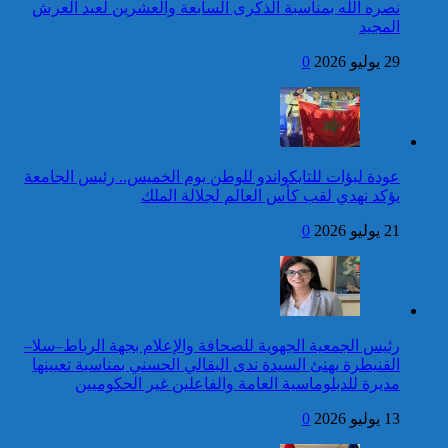
للمنظمة الدولية للفرانكفونية
نصره الله بمناسبة الذكرى السابعة والعشرين لعيد العرش
المجيد
42 قتيلا و3058 جريحا
حصيلة حوادث السير
29 يوليو 2026
0
المديرية العامة للأمن الوطني تؤكد
بالمناطق الحضرية خلال
أن الادعاءات التي نشرتها صحيفة
الأسبوع المنصرم
بريطانية بشأن “اعتقال” مواطن
بريطاني عارية من الصحة
كاريكاتير
عودة لبؤات للتايكواندو للوطن يوم الخميس.. رئيس الجامعة
برقية تهنئة إلى جلالة الملك
يؤكد نهدي لقب كأس العالم لجلالة الملك
من رئيسة جمهورية الهند
بمناسبة عيد العرش المجيد
21 يوليو 2026
0
إطلاق النار خلال حفل
الصحافة بواشنطن:المهاجم
توقيف شخص للاشتباه في تورطه
كان يستهدف مسؤولين
في ارتكاب جريمة السرقة
حكوميين
المقرونة بالضرب والجرح المفضي
للموت كان ضحيتها مواطن أجنبي
رئيس الجمعية الجهوية للصحافة والإعلام بجهة الرباط–سلا–
بتارودانت
القنيطرة يهنئ السيدة ندى البقالي الحسني بمناسبة تعيينها
كاريكاتير
مديرة للدبلوماسية العامة والفاعلين غير الحكوميين
برقية تهنئة إلى جلالة الملك
13 يوليو 2026
0
من الأمين العام لمنظمة
الأمم المتحدة بمناسبة عيد