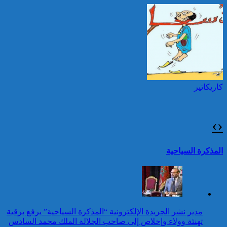
السادس بمناسبة عيد العرش
المجيد
25 قتيلا و2823 جريحا
حصيلة حوادث السير
توقيف شخصين هددا شرطيا
بالمناطق الحضرية خلال
بسكينين خلال محاولة سرقة ليلا
الأسبوع المنصرم
بطنجة
كاريكاتير
عيد العرش: جلالة الملك
يتوصل ببرقية تهنئة من رئيس
جمهورية الكونغو الديمقراطية
›
‹
24 قتيلا و2861 جريحا
حصيلة حوادث السير
تقرير: 67,7% من الأشخاص في
المذكرة السياحية
بالمناطق الحضرية خلال
وضعية إعاقة لم يبلغوا أي مستوى
الأسبوع المنصرم
دراسي
كاريكاتير
عيد العرش: برقية تهنئة إلى
مدير نشر الجريدة الإلكترونية “المذكرة السياحية” يرفع برقية
جلالة الملك من الأمينة العامة
تهنئة وولاء وإخلاص إلى صاحب الجلالة الملك محمد السادس