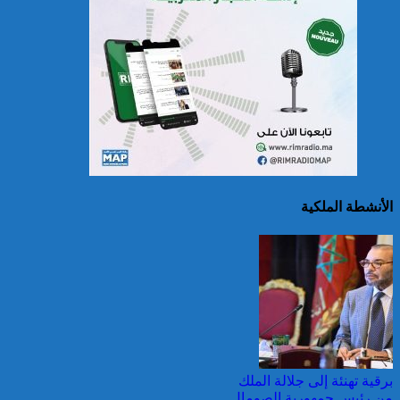
الصين تصدر إنذارين
لمواجهة العواصف المطيرة
وطقس شديد الحمل
الحراري
الأنشطة الملكية
اليونان: فرق الإطفاء تواصل
مكافحة حريق في شمال
غرب أثينا
برقية تهنئة إلى جلالة الملك
من رئيس جمهورية الصومال