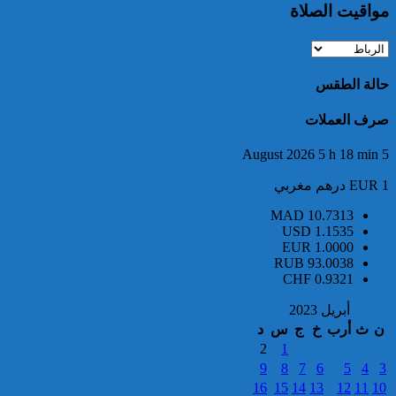
مواقيت الصلاة
تفكيك خلية إرهابية مرتبطة بالفرع
الإفريقي ل”داعش”: ضبط عبوة
ناسفة إضافية في طور التركيب
بضواحي الرباط
حالة الطقس
صرف العملات
5 August 2026 5 h 18 min
EUR 1 درهم مغربي
إحباط مخطط إرهابي بالغ
MAD
10.7313
الخطورة كان يستهدف المغرب
USD
1.1535
EUR
1.0000
بتكليف وتحريض مباشر من قيادي
RUB
93.0038
بارز في تنظيم “داعش” بمنطقة
CHF
0.9321
الساحل الإفريقي
أبريل 2023
ن
ث
أرب
خ
ج
س
د
2
1
9
8
7
6
5
4
3
16
15
14
13
12
11
10