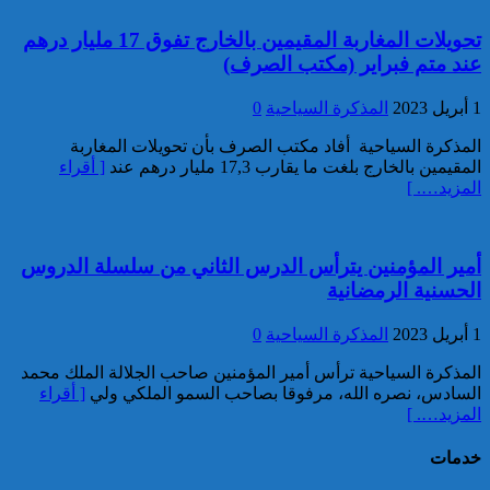
خبير: “البيعة الإلكترونية” تكشف
تحويلات المغاربة المقيمين بالخارج تفوق 17 مليار درهم
تحول الإرهاب الرقمي بعد تفكيك
عند متم فبراير (مكتب الصرف)
خلية داعشية بتطوان
1 أبريل 2023
المذكرة السياحية
0
المذكرة السياحية أفاد مكتب الصرف بأن تحويلات المغاربة
المقيمين بالخارج بلغت ما يقارب 17,3 مليار درهم عند
[ أقراء
المزيد…. ]
أمير المؤمنين يترأس الدرس الثاني من سلسلة الدروس
تركيا:القضاء يأمر بحبس رئيس
الحسنية الرمضانية
بلدية إسطنبول على ذمة التحقيق
1 أبريل 2023
المذكرة السياحية
0
المذكرة السياحية ترأس أمير المؤمنين صاحب الجلالة الملك محمد
السادس، نصره الله، مرفوقا بصاحب السمو الملكي ولي
[ أقراء
المزيد…. ]
خدمات