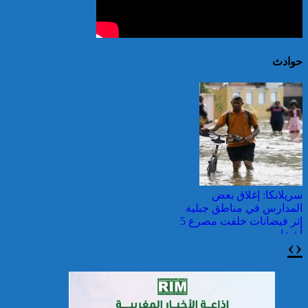
حوادث
سريلانكا: إغلاق بعض
المدارس في مناطق جبلية
إثر فيضانات خلفت مصرع 5
أشخاص
›
‹