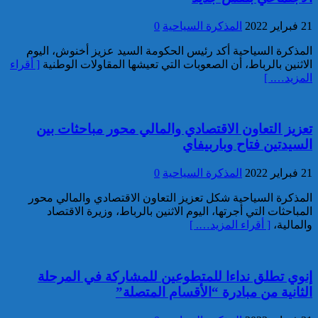
3.5 أطنان من مخدر الشيرا بمعبر
21 فبراير 2022
المذكرة السياحية
0
الكركارات
المذكرة السياحية أكد رئيس الحكومة السيد عزيز أخنوش، اليوم
الاثنين بالرباط، أن الصعوبات التي تعيشها المقاولات الوطنية
[ أقراء
المزيد…. ]
تعزيز التعاون الاقتصادي والمالي محور مباحثات بين
السيدتين فتاح وباربيفاي
إجهاض عملية للتهريب الدولي
لثلاثة أطنان و960 كيلوغراما من
21 فبراير 2022
المذكرة السياحية
0
مخدر الشيرا
المذكرة السياحية شكل تعزيز التعاون الاقتصادي والمالي محور
المباحثات التي أجرتها، اليوم الاثنين بالرباط، وزيرة الاقتصاد
والمالية،
[ أقراء المزيد…. ]
إنوي تطلق نداءا للمتطوعين للمشاركة في المرحلة
الثانية من مبادرة “الأقسام المتصلة”
العثور على جثة شخص يرجح أن