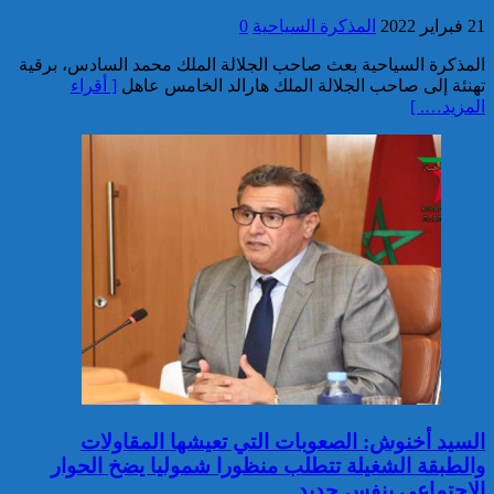
توقيف مواطن أجنبي مبحوث عنه
21 فبراير 2022
المذكرة السياحية
0
بموجب أمر دولي بإلقاء القبض
بمراكش
المذكرة السياحية بعث صاحب الجلالة الملك محمد السادس، برقية
تهنئة إلى صاحب الجلالة الملك هارالد الخامس عاهل
[ أقراء
المزيد…. ]
إدارة السجن المحلي واد زم تفند
مزاعم بخصوص وفاة سجين
السيد أخنوش: الصعوبات التي تعيشها المقاولات
والطبقة الشغيلة تتطلب منظورا شموليا يضخ الحوار
الاجتماعي بنفس جديد
إجهاض محاولة لتهريب أزيد من