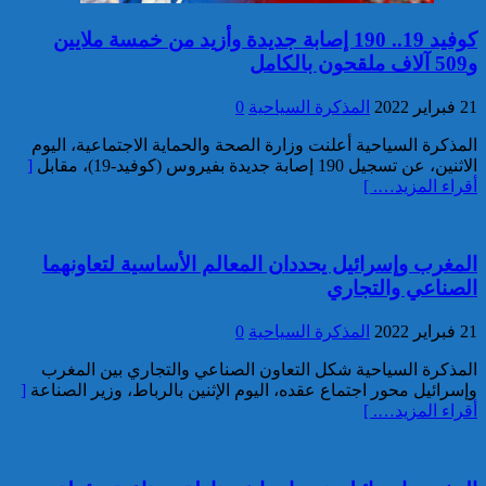
خبير: “البيعة الإلكترونية” تكشف
كوفيد 19.. 190 إصابة جديدة وأزيد من خمسة ملايين
تحول الإرهاب الرقمي بعد تفكيك
و509 آلاف ملقحون بالكامل
خلية داعشية بتطوان
21 فبراير 2022
المذكرة السياحية
0
المذكرة السياحية أعلنت وزارة الصحة والحماية الاجتماعية، اليوم
الاثنين، عن تسجيل 190 إصابة جديدة بفيروس (كوفيد-19)، مقابل
[
أقراء المزيد…. ]
المغرب وإسرائيل يحددان المعالم الأساسية لتعاونهما
تركيا:القضاء يأمر بحبس رئيس
الصناعي والتجاري
بلدية إسطنبول على ذمة التحقيق
21 فبراير 2022
المذكرة السياحية
0
المذكرة السياحية شكل التعاون الصناعي والتجاري بين المغرب
وإسرائيل محور اجتماع عقده، اليوم الإثنين بالرباط، وزير الصناعة
[
أقراء المزيد…. ]