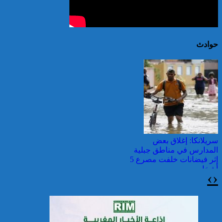
حوادث
سريلانكا: إغلاق بعض
المدارس في مناطق جبلية
إثر فيضانات خلفت مصرع 5
أشخاص
›
‹