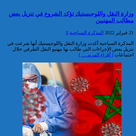
تقديم 17 موقوفا على أنظار النيابة
وزارة النقل واللوجيستيك تؤكد الشروع في تنزيل بعض
العامة لدى محكمة الاستئناف
مطالب المهنيين
بالقنيطرة على إثر الأحداث التي
عرفتها منطقة سيدي الطيبي
21 فبراير 2022
المذكرة السياحية
0
كاريكاتير
المذكرة السياحية أكدت وزارة النقل واللوجيستيك أنها شرعت في
تنزيل بعض الإجراءات التي طالب بها مهنيو النقل الطرقي خلال
اجتماعات
[ أقراء المزيد…. ]
موظف أمن يتقدم بشكاية لدى
الوكيل العام للملك بمحكمة
الاستئناف بالدار البيضاء على
خلفية ادعاءات وهمية وجرائم
مزعومة نسبها له حساب على
شبكات التواصل الاجتماعي
كاريكاتير