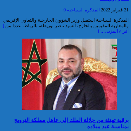
توقيف مواطن فرنسي من أصول
21 فبراير 2022
المذكرة السياحية
0
تونسية موضوع أمر دولي بإلقاء
القبض صادر عن السلطات
المذكرة السياحية استقبل وزير الشؤون الخارجية والتعاون الإفريقي
القضائية الفرنسية
والمغاربة المقيمين بالخارج، السيد ناصر بوريطة، بالرباط، عددا من
[
أقراء المزيد…. ]
إيفاد لجنة للبحث في ملابسات
وفاة 5 أشخاص بورش بناء سد
المختار السوسي
برقية تهنئة من جلالة الملك إلى عاهل مملكة النرويج
بمناسبة عيد ميلاده