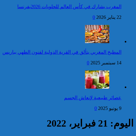
المغرب يشارك في كأس العالم للحلويات 2026بفرنسا
فتح بحث للتحقق من الأفعال
22 يناير 2026
0
الإجرامية المنسوبة لأربع وعشرين
شخصا للاشتباه في تورطهم في
الامتناع عن القيام بعمل من أعمال
وظيفتهم بغرض الارتشاء
واستغلال النفوذ
كاريكاتير
برقية تهنئة إلى جلالة الملك
المطبخ المغربي يتألق في القرية الدولية لفنون الطهي بباريس
من الأمين العام لجامعة
الدول العربية بمناسبة عيد
14 سبتمبر 2025
0
العرش المجيد
إحصائيات مكافحة الجريمة ..
استمرار ارتفاع معدل الزجر
وتراجع مؤشرات الجريمة المقرونة
عصائر طبيعية لإنعاش الجسم
بالعنف
9 يونيو 2025
0
كاريكاتير
اليوم: 21 فبراير، 2022