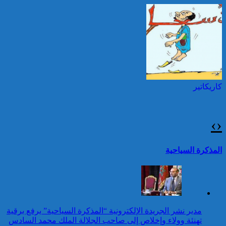
السادس بمناسبة عيد العرش
المجيد
25 قتيلا و2823 جريحا
حصيلة حوادث السير
توقيف شخصين هددا شرطيا
بالمناطق الحضرية خلال
بسكينين خلال محاولة سرقة ليلا
الأسبوع المنصرم
بطنجة
كاريكاتير
عيد العرش: جلالة الملك
يتوصل ببرقية تهنئة من رئيس
جمهورية الكونغو الديمقراطية
›
‹
24 قتيلا و2861 جريحا
حصيلة حوادث السير
تقرير: 67,7% من الأشخاص في
المذكرة السياحية
بالمناطق الحضرية خلال
وضعية إعاقة لم يبلغوا أي مستوى
الأسبوع المنصرم
دراسي
كاريكاتير
عيد العرش: برقية تهنئة إلى
مدير نشر الجريدة الإلكترونية “المذكرة السياحية” يرفع برقية
جلالة الملك من الأمينة العامة
تهنئة وولاء وإخلاص إلى صاحب الجلالة الملك محمد السادس