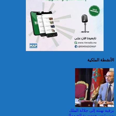
الصين تصدر إنذارين
لمواجهة العواصف المطيرة
وطقس شديد الحمل
الحراري
الأنشطة الملكية
اليونان: فرق الإطفاء تواصل
مكافحة حريق في شمال
غرب أثينا
برقية تهنئة إلى جلالة الملك
من رئيس جمهورية الصومال