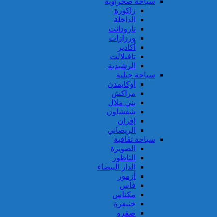
سياحة صحراوية
زاكورة
الداخلة
تارودانت
ورزازات
أكادير
تافيلالت
الرشيدية
سياحة جبلية
أوكايمدن
مراكش
بني ملال
شفشاون
إفران
الريصاني
سياحة ثقافية
الصويرة
الناظور
الدار البيضاء
أزمور
فاس
مكناس
خنيفرة
صفرو