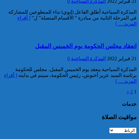
21 فبراير 2022
المذكرة السياحية
0
تعود للسائح البلجيكي الذي اختفى
عن الأنظار منذ أواخر نونبر
المذكرة السياحية أطلق الفاعل (إنوي) نداء للمتطوعين للمشاركة
المنصرم بأكادير
في المرحلة الثانية من مبادرة ” الأقسام المتصلة” ل”
[ أقراء
المزيد…. ]
انعقاد مجلس الحكومة يوم الخميس المقبل
21 فبراير 2022
المذكرة السياحية
0
ميناء طنجة المتوسط.. حجز أزيد
المذكرة السياحية ينعقد يوم الخميس المقبل، مجلس للحكومة
من 19 ألف قرص طبي مخدر
برئاسة السيد عزيز أخنوش، رئيس الحكومة، سيتم في بدايته
[ أقراء
المزيد…. ]
»
2
1
خدمات
مواقيت الصلاة
توقيف مواطن فرنسي من أصول