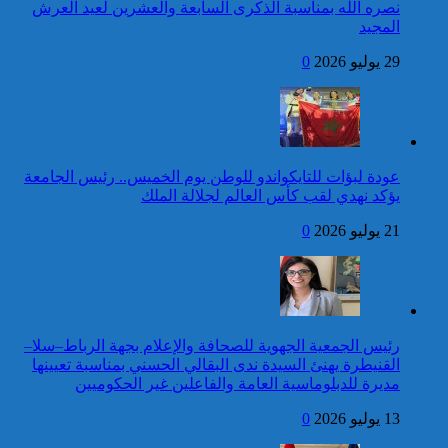
للمنظمة الدولية للفرانكفونية
نصره الله بمناسبة الذكرى السابعة والعشرين لعيد العرش
المجيد
42 قتيلا و3058 جريحا
حصيلة حوادث السير
29 يوليو 2026
0
المديرية العامة للأمن الوطني تؤكد
بالمناطق الحضرية خلال
أن الادعاءات التي نشرتها صحيفة
الأسبوع المنصرم
بريطانية بشأن “اعتقال” مواطن
بريطاني عارية من الصحة
كاريكاتير
عودة لبؤات للتايكواندو للوطن يوم الخميس.. رئيس الجامعة
برقية تهنئة إلى جلالة الملك
يؤكد نهدي لقب كأس العالم لجلالة الملك
من رئيسة جمهورية الهند
بمناسبة عيد العرش المجيد
21 يوليو 2026
0
إطلاق النار خلال حفل
الصحافة بواشنطن:المهاجم
توقيف شخص للاشتباه في تورطه
كان يستهدف مسؤولين
في ارتكاب جريمة السرقة
حكوميين
المقرونة بالضرب والجرح المفضي
للموت كان ضحيتها مواطن أجنبي
رئيس الجمعية الجهوية للصحافة والإعلام بجهة الرباط–سلا–
بتارودانت
القنيطرة يهنئ السيدة ندى البقالي الحسني بمناسبة تعيينها
كاريكاتير
مديرة للدبلوماسية العامة والفاعلين غير الحكوميين
برقية تهنئة إلى جلالة الملك
13 يوليو 2026
0
من الأمين العام لمنظمة
الأمم المتحدة بمناسبة عيد