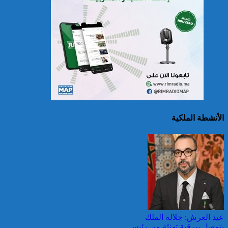
حرائق الغابات : الاتحاد
الأوروبي يعبئ إمكانياته
لدعم فرنسا والبرتغال
الأنشطة الملكية
25 قتيلا و2823 جريحا
حصيلة حوادث السير
بالمناطق الحضرية خلال
الأسبوع المنصرم
عيد العرش: جلالة الملك
يتوصل ببرقية تهنئة من رئيس