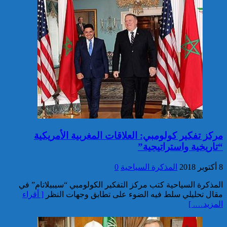
خبير: “البيعة الإلكترونية” تكشف
تحول الإرهاب الرقمي بعد تفكيك
خلية داعشية بتطوان
تركيا:القضاء يأمر بحبس رئيس
مركز تفكير كولومبي: العلاقات المغربية الأمريكية
بلدية إسطنبول على ذمة التحقيق
“تاريخية واستراتيجية”
8 أكتوبر 2018
المذكرة السياحية
0
المذكرة السياحية كتب مركز التفكير الكولومبي “سيبيلاتام” في
مقال تحليلي سلط فيه الضوء على تطابق وجهات النظر
[ أقراء
المزيد…. ]