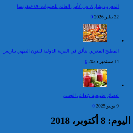
المغرب يشارك في كأس العالم للحلويات 2026بفرنسا
فتح بحث للتحقق من الأفعال
22 يناير 2026
0
الإجرامية المنسوبة لأربع وعشرين
شخصا للاشتباه في تورطهم في
الامتناع عن القيام بعمل من أعمال
وظيفتهم بغرض الارتشاء
واستغلال النفوذ
كاريكاتير
جلالة الملك يهنئ رئيس
المطبخ المغربي يتألق في القرية الدولية لفنون الطهي بباريس
جمهورية البنين بذكرى
استقلال بلاده
14 سبتمبر 2025
0
إحصائيات مكافحة الجريمة ..
استمرار ارتفاع معدل الزجر
وتراجع مؤشرات الجريمة المقرونة
عصائر طبيعية لإنعاش الجسم
بالعنف
9 يونيو 2025
0
كاريكاتير
اليوم: 8 أكتوبر، 2018