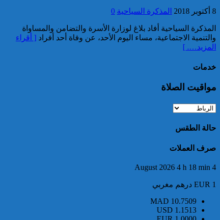
توقيف مواطن أجنبي مبحوث عنه
8 أكتوبر 2018
المذكرة السياحية
0
بموجب أمر دولي بإلقاء القبض
بمراكش
المذكرة السياحية أفاد بلاغ لوزارة الأسرة والتضامن والمساواة
والتنمية الاجتماعية، مساء اليوم الأحد، عن وفاة أحد أفراد
[ أقراء
المزيد…. ]
خدمات
مواقيت الصلاة
إدارة السجن المحلي واد زم تفند
مزاعم بخصوص وفاة سجين
حالة الطقس
صرف العملات
4 August 2026 4 h 18 min
EUR 1 درهم مغربي
MAD
10.7509
USD
1.1513
EUR
1.0000
إجهاض محاولة لتهريب أزيد من