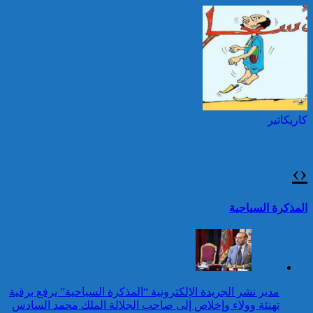
بمناسبة عيد العرش المجيد
إطلاق النار خلال حفل
الصحافة بواشنطن:المهاجم
توقيف شخصين هددا شرطيا
كان يستهدف مسؤولين
بسكينين خلال محاولة سرقة ليلا
حكوميين
بطنجة
كاريكاتير
برقية تهنئة إلى جلالة الملك
من الأمين العام لمنظمة
الأمم المتحدة بمناسبة عيد
›
‹
العرش المجيد
42 قتيلا و3087 جريحا
حصيلة حوادث السير
تقرير: 67,7% من الأشخاص في
المذكرة السياحية
بالمناطق الحضرية خلال
وضعية إعاقة لم يبلغوا أي مستوى
الأسبوع المنصرم
دراسي
كاريكاتير
برقية تهنئة إلى جلالة الملك
مدير نشر الجريدة الإلكترونية “المذكرة السياحية” يرفع برقية
من المدير العام لمنظمة
تهنئة وولاء وإخلاص إلى صاحب الجلالة الملك محمد السادس