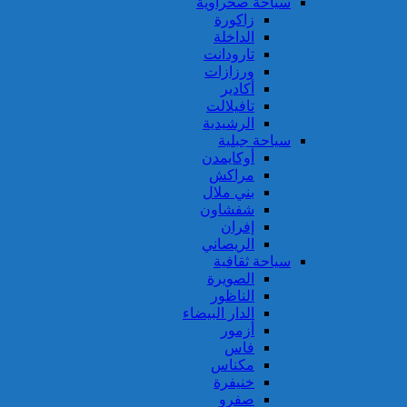
سياحة صحراوية
زاكورة
الداخلة
تارودانت
ورزازات
أكادير
تافيلالت
الرشيدية
سياحة جبلية
أوكايمدن
مراكش
بني ملال
شفشاون
إفران
الريصاني
سياحة ثقافية
الصويرة
الناظور
الدار البيضاء
أزمور
فاس
مكناس
خنيفرة
صفرو