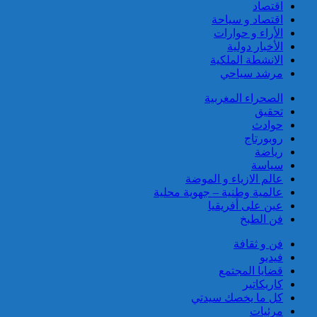
اقتصاد
تعود للسائح البلجيكي الذي اختفى
اقتصاد و سياحة
عن الأنظار منذ أواخر نونبر
الأراء و حوارات
المنصرم بأكادير
الأخبار دولية
الانشطة الملكية
مرشد سياحي
الصحراء المغربية
تحقيق
حوادث
روبورتاج
ميناء طنجة المتوسط.. حجز أزيد
رياضة
من 19 ألف قرص طبي مخدر
سياسة
عالم الازياء و الموضة
عالمية وطنية – جهوية محلية
عين على أفريقيا
فن الطبخ
فن و ثقافة
فيديو
قضايا المجتمع
كاريكاتير
كل ما يخصك سيدتي
توقيف مواطن فرنسي من أصول
مرئيات