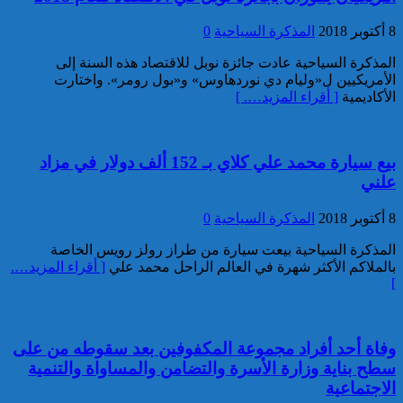
توقيف مواطن فرنسي من أصول
تونسية موضوع أمر دولي بإلقاء
8 أكتوبر 2018
المذكرة السياحية
0
القبض صادر عن السلطات
المذكرة السياحية عادت جائزة نوبل للاقتصاد هذه السنة إلى
القضائية الفرنسية
الأمريكيين ل«وليام دي نوردهاوس» و«بول رومر». واختارت
الأكاديمية
[ أقراء المزيد…. ]
بيع سيارة محمد علي كلاي بـ 152 ألف دولار في مزاد
علني
إيفاد لجنة للبحث في ملابسات
8 أكتوبر 2018
المذكرة السياحية
0
وفاة 5 أشخاص بورش بناء سد
المختار السوسي
المذكرة السياحية بيعت سيارة من طراز رولز رويس الخاصة
بالملاكم الأكثر شهرة في العالم الراحل محمد علي
[ أقراء المزيد….
]
وفاة أحد أفراد مجموعة المكفوفين بعد سقوطه من على
سطح بناية وزارة الأسرة والتضامن والمساواة والتنمية
الاجتماعية