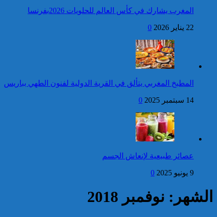
المغرب يشارك في كأس العالم للحلويات 2026بفرنسا
فتح بحث للتحقق من الأفعال
22 يناير 2026
0
الإجرامية المنسوبة لأربع وعشرين
شخصا للاشتباه في تورطهم في
الامتناع عن القيام بعمل من أعمال
وظيفتهم بغرض الارتشاء
واستغلال النفوذ
كاريكاتير
جلالة الملك يهنئ رئيس
المطبخ المغربي يتألق في القرية الدولية لفنون الطهي بباريس
جمهورية البنين بذكرى
استقلال بلاده
14 سبتمبر 2025
0
إحصائيات مكافحة الجريمة ..
استمرار ارتفاع معدل الزجر
وتراجع مؤشرات الجريمة المقرونة
عصائر طبيعية لإنعاش الجسم
بالعنف
9 يونيو 2025
0
كاريكاتير
الشهر: نوفمبر 2018