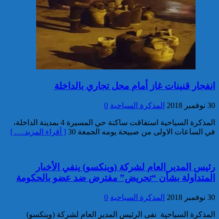
توقيف مواطن أجنبي مبحوث عنه
بموجب أمر دولي بإلقاء القبض
بمراكش
انفجار قنينات غاز أمام محل تجاري بالداخلة
30 نوفمبر 2018
المذكرة السياحية
0
إدارة السجن المحلي واد زم تفند
مزاعم بخصوص وفاة سجين
المذكرة السياحية استفاقت ساكنة حي المسيرة 4 بمدينة الداخلة،
في الساعات الاولى من صبيحة يومه الجمعة 30
[ أقراء المزيد…. ]
رئيس المدير العام لشركة (وينكسو) ينفي الأخبار
المتداولة بشأن “تحريض” مفترض ضد عضو بالحكومة
30 نوفمبر 2018
المذكرة السياحية
0
المذكرة السياحية نفى الرئيس المدير العام لشركة (وينكسو)
إجهاض محاولة لتهريب أزيد من