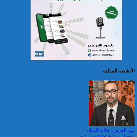
حرائق الغابات : الاتحاد
الأوروبي يعبئ إمكانياته
لدعم فرنسا والبرتغال
الأنشطة الملكية
25 قتيلا و2823 جريحا
حصيلة حوادث السير
بالمناطق الحضرية خلال
الأسبوع المنصرم
عيد العرش: جلالة الملك
يتوصل ببرقية تهنئة من رئيس