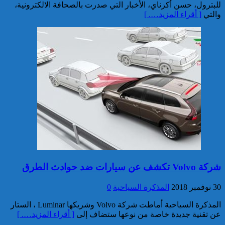
للبترول، حسن أكزناي، الأخبار التي صدرت بالصحافة الالكترونية،
3.5 أطنان من مخدر الشيرا بمعبر
والتي
[ أقراء المزيد…. ]
الكركارات
إجهاض عملية للتهريب الدولي
لثلاثة أطنان و960 كيلوغراما من
مخدر الشيرا
شركة Volvo تكشف عن سيارات ضد حوادث الطرق
30 نوفمبر 2018
المذكرة السياحية
0
المذكرة السياحية أماطت شركة Volvo وشريكها Luminar ، الستار
عن تقنية جديدة خاصة من نوعها ستضاف إلى
[ أقراء المزيد…. ]
العثور على جثة شخص يرجح أن