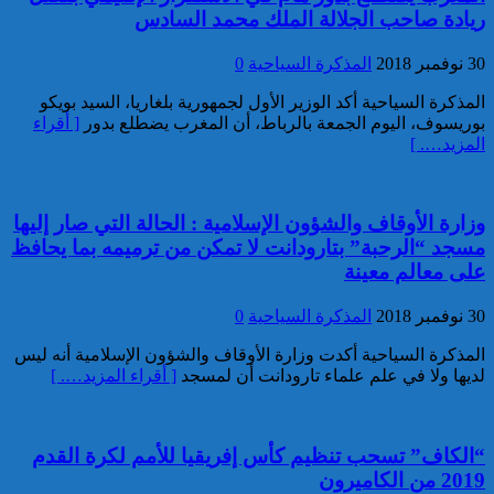
ريادة صاحب الجلالة الملك محمد السادس
خبير: “البيعة الإلكترونية” تكشف
تحول الإرهاب الرقمي بعد تفكيك
30 نوفمبر 2018
المذكرة السياحية
0
خلية داعشية بتطوان
المذكرة السياحية أكد الوزير الأول لجمهورية بلغاريا، السيد بويكو
بوريسوف، اليوم الجمعة بالرباط، أن المغرب يضطلع بدور
[ أقراء
المزيد…. ]
وزارة الأوقاف والشؤون الإسلامية : الحالة التي صار إليها
مسجد “الرحبة” بتارودانت لا تمكن من ترميمه بما يحافظ
على معالم معينة
تركيا:القضاء يأمر بحبس رئيس
بلدية إسطنبول على ذمة التحقيق
30 نوفمبر 2018
المذكرة السياحية
0
المذكرة السياحية أكدت وزارة الأوقاف والشؤون الإسلامية أنه ليس
لديها ولا في علم علماء تارودانت أن لمسجد
[ أقراء المزيد…. ]
“الكاف” تسحب تنظيم كأس إفريقيا للأمم لكرة القدم
2019 من الكاميرون