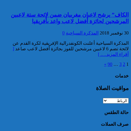
تعود للسائح البلجيكي الذي اختفى
عن الأنظار منذ أواخر نونبر
المنصرم بأكادير
الكاف” يرشح لاعبان مغربيان ضمن لائحة ستة لاعبين
المرشحين لجائزة أفضل لاعب واعد بأفريقيا
30 نوفمبر 2018
المذكرة السياحية
0
المذكرة السياحية أعلنت الكونفدرالية الإفريقية لكرة القدم عن
لائحة تضم 6 لاعبين مرشحين للفوز بجائزة أفضل لاعب صاعد
[
أقراء المزيد…. ]
ميناء طنجة المتوسط.. حجز أزيد
»
90
…
3
2
1
من 19 ألف قرص طبي مخدر
خدمات
مواقيت الصلاة
حالة الطقس
صرف العملات
توقيف مواطن فرنسي من أصول