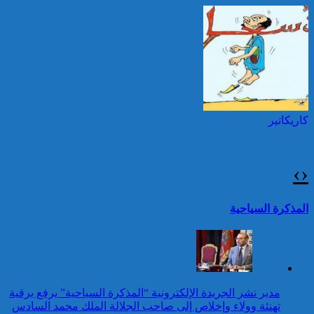
بمناسبة عيد العرش المجيد
إطلاق النار خلال حفل
الصحافة بواشنطن:المهاجم
توقيف شخصين هددا شرطيا
كان يستهدف مسؤولين
بسكينين خلال محاولة سرقة ليلا
حكوميين
بطنجة
كاريكاتير
برقية تهنئة إلى جلالة الملك
من الأمين العام لمنظمة
الأمم المتحدة بمناسبة عيد
›
‹
العرش المجيد
42 قتيلا و3087 جريحا
حصيلة حوادث السير
تقرير: 67,7% من الأشخاص في
المذكرة السياحية
بالمناطق الحضرية خلال
وضعية إعاقة لم يبلغوا أي مستوى
الأسبوع المنصرم
دراسي
كاريكاتير
برقية تهنئة إلى جلالة الملك
مدير نشر الجريدة الإلكترونية “المذكرة السياحية” يرفع برقية
من المدير العام لمنظمة
تهنئة وولاء وإخلاص إلى صاحب الجلالة الملك محمد السادس