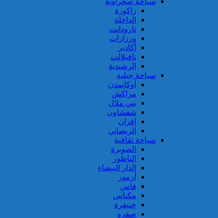
سياحة صحراوية
زاكورة
الداخلة
تارودانت
ورزازات
أكادير
تافيلالت
الرشيدية
سياحة جبلية
أوكايمدن
مراكش
بني ملال
شفشاون
إفران
الريصاني
سياحة ثقافية
الصويرة
الناظور
الدار البيضاء
أزمور
فاس
مكناس
خنيفرة
صفرو