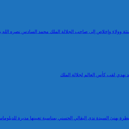
 تهنئة وولاء وإخلاص إلى صاحب الجلالة الملك محمد السادس نصره الله 
د نهدي لقب كأس العالم لجلالة الملك
طرة يهنئ السيدة ندى البقالي الحسني بمناسبة تعيينها مديرة للدبلوماس