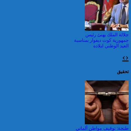
وطقس شديد الحمل
الحراري
جلالة الملك يهنئ رئيس
جمهورية كوت ديفوار بمناسبة
العيد الوطني لبلاده
›
‹
اليونان: فرق الإطفاء تواصل
مكافحة حريق في شمال
غرب أثينا
تحقيق
جلالة الملك يتلقى برقية تهنئة
من رئيس جمهورية سلوفاكيا
بمناسبة ذكرى عيد العرش
المجيد
قرابة ألف حريق في غابات
كندا وسحب الدخان تصل
طنجة: توقيف مواطن ألماني
إلى الشمال الشرقي