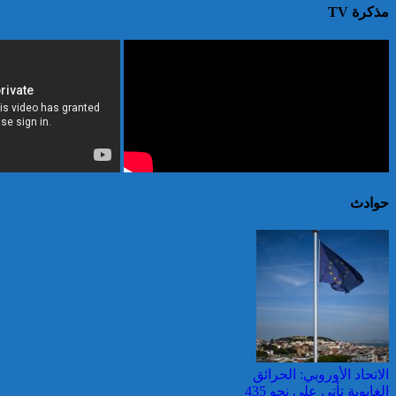
مذكرة TV
حوادث
الاتحاد الأوروبي: الحرائق
الغابوية تأتي على نحو 435