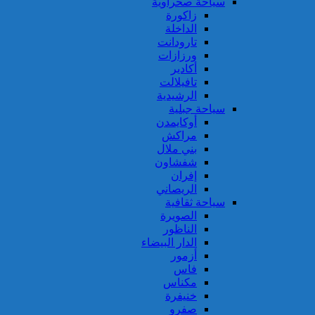
سياحة صحراوية
زاكورة
الداخلة
تارودانت
ورزازات
أكادير
تافيلالت
الرشيدية
سياحة جبلية
أوكايمدن
مراكش
بني ملال
شفشاون
إفران
الريصاني
سياحة ثقافية
الصويرة
الناظور
الدار البيضاء
أزمور
فاس
مكناس
خنيفرة
صفرو