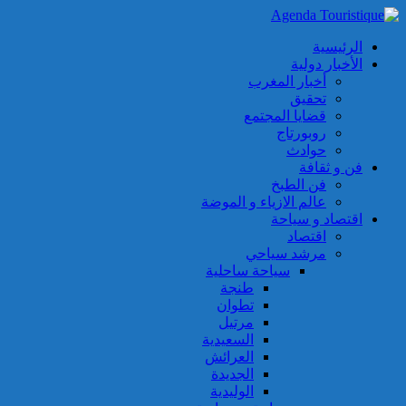
الرئيسية
الأخبار دولية
أخبار المغرب
تحقيق
قضايا المجتمع
روبورتاج
حوادث
فن و ثقافة
فن الطبخ
عالم الازياء و الموضة
اقتصاد و سياحة
اقتصاد
مرشد سياحي
سياحة ساحلية
طنجة
تطوان
مرتيل
السعيدية
العرائش
الجديدة
الوليدية