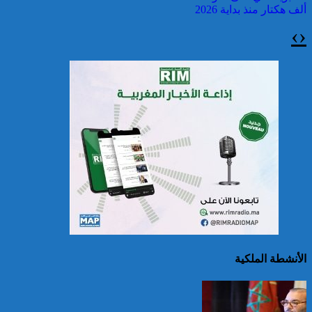
ألف هكتار منذ بداية 2026
›
‹
سريلانكا: إغلاق بعض
المدارس في مناطق جبلية
إثر فيضانات خلفت مصرع 5
أشخاص
الأنشطة الملكية
الصين تصدر إنذارين
لمواجهة العواصف المطيرة