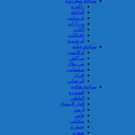
سياحة صحراوية
زاكورة
الداخلة
تارودانت
ورزازات
أكادير
تافيلالت
الرشيدية
سياحة جبلية
أوكايمدن
مراكش
بني ملال
شفشاون
إفران
الريصاني
سياحة ثقافية
الصويرة
الناظور
الدار البيضاء
أزمور
فاس
مكناس
خنيفرة
صفرو