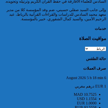
السادس للعلماء الأفارقة في حفظ القرآن الكريم وترتيله وتجويده.
خبير: “البيعة الإلكترونية” تكشف
وإلى جانب السيد صقلي حسيني، ضم وفد المؤسسة كلا من مدير
تحول الإرهاب الرقمي بعد تفكيك
معهد محمد السادس للدراسات والقراءات القرآنية بالرباط، عبد
خلية داعشية بتطوان
الرحيم الأمين، والسيد كمال الشقوري، خبير بالمؤسسة.
تركيا:القضاء يأمر بحبس رئيس
خدمات
بلدية إسطنبول على ذمة التحقيق
مواقيت الصلاة
حالة الطقس
صرف العملات
6 August 2026 5 h 18 min
تفكيك خلية إرهابية مرتبطة بالفرع
الإفريقي ل”داعش”: ضبط عبوة
EUR 1 درهم مغربي
ناسفة إضافية في طور التركيب
MAD
10.7525
بضواحي الرباط
USD
1.1554
EUR
1.0000
RUB
93.5558