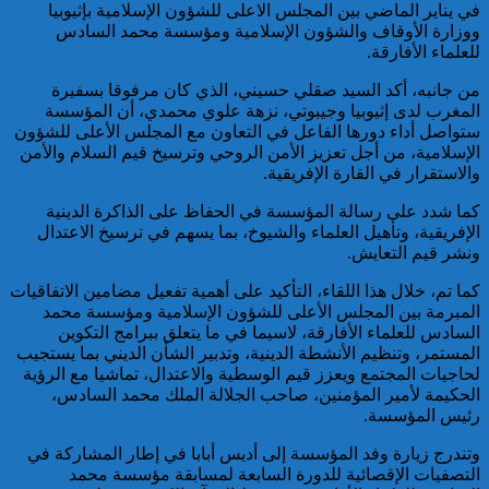
كاريكاتير
في يناير الماضي بين المجلس الاعلى للشؤون الإسلامية بإثيوبيا
ووزارة الأوقاف والشؤون الإسلامية ومؤسسة محمد السادس
تقديم 17 موقوفا على أنظار النيابة
للعلماء الأفارقة.
العامة لدى محكمة الاستئناف
بالقنيطرة على إثر الأحداث التي
من جانبه، أكد السيد صقلي حسيني، الذي كان مرفوقا بسفيرة
عرفتها منطقة سيدي الطيبي
المغرب لدى إثيوبيا وجيبوتي، نزهة علوي محمدي، أن المؤسسة
ستواصل أداء دورها الفاعل في التعاون مع المجلس الأعلى للشؤون
موظف أمن يتقدم بشكاية لدى
الإسلامية، من أجل تعزيز الأمن الروحي وترسيخ قيم السلام والأمن
الوكيل العام للملك بمحكمة
والاستقرار في القارة الإفريقية.
الاستئناف بالدار البيضاء على
خلفية ادعاءات وهمية وجرائم
كما شدد على رسالة المؤسسة في الحفاظ على الذاكرة الدينية
مزعومة نسبها له حساب على
الإفريقية، وتأهيل العلماء والشيوخ، بما يسهم في ترسيخ الاعتدال
شبكات التواصل الاجتماعي
كاريكاتير
ونشر قيم التعايش.
كما تم، خلال هذا اللقاء، التأكيد على أهمية تفعيل مضامين الاتفاقيات
المبرمة بين المجلس الأعلى للشؤون الإسلامية ومؤسسة محمد
السادس للعلماء الأفارقة، لاسيما في ما يتعلق ببرامج التكوين
المستمر، وتنظيم الأنشطة الدينية، وتدبير الشأن الديني بما يستجيب
لحاجيات المجتمع ويعزز قيم الوسطية والاعتدال، تماشيا مع الرؤية
الحكيمة لأمير المؤمنين، صاحب الجلالة الملك محمد السادس،
رئيس المؤسسة.
وتندرج زيارة وفد المؤسسة إلى أديس أبابا في إطار المشاركة في
التصفيات الإقصائية للدورة السابعة لمسابقة مؤسسة محمد