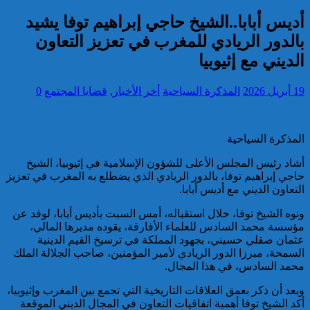
واستغلال النفوذ
كاريكاتير
أديس أبابا..الشيخ حاجي إبراهيم توفا يشيد
برقية تهنئة إلى جلالة الملك
من الأمين العام لمنظمة
بالدور الريادي للمغرب في تعزيز التعاون
التعاون الإسلامي بمناسبة عيد
الديني مع إثيوبيا
العرش المجيد
19 أبريل 2026
المذكرة السياحية
أخر الأخبار
,
قضايا المجتمع
0
إحصائيات مكافحة الجريمة ..
استمرار ارتفاع معدل الزجر
وتراجع مؤشرات الجريمة المقرونة
بالعنف
المذكرة السياحية
كاريكاتير
أشاد رئيس المجلس الأعلى للشؤون الإسلامية في إثيوبيا، الشيخ
حاجي إبراهيم توفا، بالدور الريادي الذي يضطلع به المغرب في تعزيز
التعاون الديني مع أديس أبابا.
ونوه الشيخ توفا، خلال استقباله، أمس السبت بأديس أبابا، لوفد عن
مؤسسة محمد السادس للعلماء الأفارقة، يقوده مديرها المالي،
عثمان صقلي حسيني، بجهود المملكة في ترسيخ القيم الدينية
السمحة، مبرزا الدور الريادي لأمير المؤمنين، صاحب الجلالة الملك
محمد السادس، في هذا المجال.
وبعد أن ذكر بعمق العلاقات التاريخية التي تجمع بين المغرب وإثيوبيا،
أكد الشيخ توفا أهمية اتفاقيات التعاون في المجال الديني الموقعة