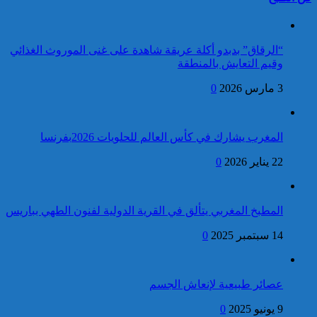
كاريكاتير
إطلاق النار خلال حفل
الصحافة بواشنطن:المهاجم
كان يستهدف مسؤولين
“الرقاق” بدبدو أكلة عريقة شاهدة على غنى الموروث الغذائي
حكوميين
وقيم التعايش بالمنطقة
3 مارس 2026
0
فتح بحث قضائي لتحديد ظروف
وملابسات إقدام شخص كان
برقية تهنئة إلى جلالة الملك
موضوع بحث قضائي على محاولة
من رئيس جمهورية البرتغال
المغرب يشارك في كأس العالم للحلويات 2026بفرنسا
الانتحار بالدار البيضاء
بمناسبة عيد العرش المجيد
22 يناير 2026
0
كاريكاتير
المطبخ المغربي يتألق في القرية الدولية لفنون الطهي بباريس
14 سبتمبر 2025
0
فتح بحث للتحقق من الأفعال
الإجرامية المنسوبة لأربع وعشرين
جلالة الملك يتوصل ببرقية
شخصا للاشتباه في تورطهم في
عصائر طبيعية لإنعاش الجسم
تهنئة من الرئيس الفيتنامي
الامتناع عن القيام بعمل من أعمال
بمناسبة عيد العرش المجيد
9 يونيو 2025
0
وظيفتهم بغرض الارتشاء