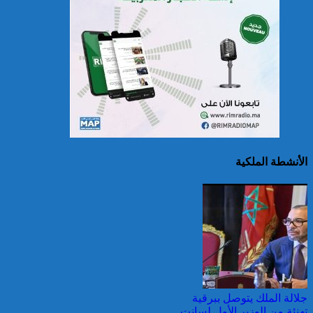
سريلانكا: إغلاق بعض
المدارس في مناطق جبلية
إثر فيضانات خلفت مصرع 5
أشخاص
الأنشطة الملكية
الصين تصدر إنذارين
لمواجهة العواصف المطيرة
وطقس شديد الحمل
الحراري
جلالة الملك يتوصل ببرقية
تهنئة من الوزير الأول لسانت