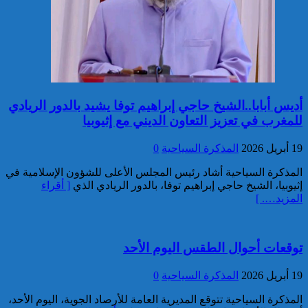
توقيف مواطن أجنبي مبحوث عنه
بموجب أمر دولي بإلقاء القبض
بمراكش
أديس أبابا..الشيخ حاجي إبراهيم توفا يشيد بالدور الريادي
للمغرب في تعزيز التعاون الديني مع إثيوبيا
19 أبريل 2026
المذكرة السياحية
0
إدارة السجن المحلي واد زم تفند
مزاعم بخصوص وفاة سجين
المذكرة السياحية أشاد رئيس المجلس الأعلى للشؤون الإسلامية في
إثيوبيا، الشيخ حاجي إبراهيم توفا، بالدور الريادي الذي
[ أقراء
المزيد…. ]
توقعات أحوال الطقس اليوم الأحد
19 أبريل 2026
المذكرة السياحية
0
المذكرة السياحية تتوقع المديرية العامة للأرصاد الجوية، اليوم الأحد،
إجهاض محاولة لتهريب أزيد من