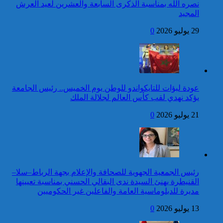
بمناسبة عيد العرش المجيد
نصره الله بمناسبة الذكرى السابعة والعشرين لعيد العرش
المجيد
24 قتيلا و2861 جريحا
حصيلة حوادث السير
29 يوليو 2026
0
المديرية العامة للأمن الوطني تؤكد
بالمناطق الحضرية خلال
أن الادعاءات التي نشرتها صحيفة
الأسبوع المنصرم
بريطانية بشأن “اعتقال” مواطن
بريطاني عارية من الصحة
كاريكاتير
عودة لبؤات للتايكواندو للوطن يوم الخميس.. رئيس الجامعة
جلالة الملك يهنئ رئيس
يؤكد نهدي لقب كأس العالم لجلالة الملك
جمهورية كوت ديفوار بمناسبة
العيد الوطني لبلاده
21 يوليو 2026
0
42 قتيلا و3058 جريحا
حصيلة حوادث السير
توقيف شخص للاشتباه في تورطه
بالمناطق الحضرية خلال
في ارتكاب جريمة السرقة
الأسبوع المنصرم
المقرونة بالضرب والجرح المفضي
للموت كان ضحيتها مواطن أجنبي
رئيس الجمعية الجهوية للصحافة والإعلام بجهة الرباط–سلا–
بتارودانت
القنيطرة يهنئ السيدة ندى البقالي الحسني بمناسبة تعيينها
كاريكاتير
مديرة للدبلوماسية العامة والفاعلين غير الحكوميين
جلالة الملك يتلقى برقية تهنئة
13 يوليو 2026
0
من رئيس جمهورية سلوفاكيا
بمناسبة ذكرى عيد العرش