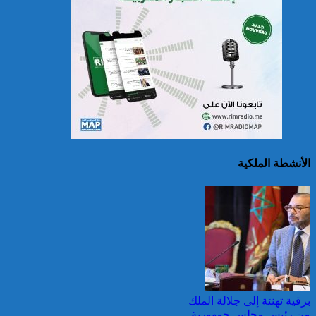
سريلانكا: إغلاق بعض
المدارس في مناطق جبلية
إثر فيضانات خلفت مصرع 5
أشخاص
الأنشطة الملكية
الصين تصدر إنذارين
لمواجهة العواصف المطيرة
وطقس شديد الحمل
الحراري
برقية تهنئة إلى جلالة الملك
من رئيس مجلس جمهورية