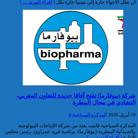
أن تظل الأجواء حارة إلى نسبيا حارة بكل
[ أقراء المزيد…. ]
3.5 أطنان من مخدر الشيرا بمعبر
الكركارات
إجهاض عملية للتهريب الدولي
لثلاثة أطنان و960 كيلوغراما من
مخدر الشيرا
شركة (بيوفارما) تفتح آفاقا جديدة للتعاون المغربي-
التشادي في مجال البيطرة
19 أبريل 2026
المذكرة السياحية
0
المذكرة السياحية قامت بعثة من شركة الإنتاجات البيولوجية
والصيدلية البيطرية (بيوفارما)، برئاسة فريد عمراوي، رئيس مجلس
العثور على جثة شخص يرجح أن
الإدارة
[ أقراء المزيد…. ]