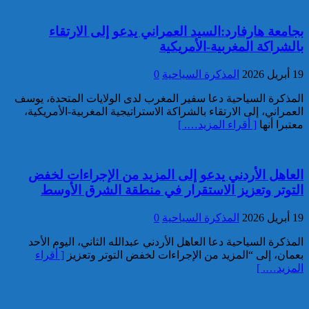
تقديم 17 موقوفا على أنظار النيابة
بجامعة هارفارد:السيد العمراني يدعو إلى الارتقاء
العامة لدى محكمة الاستئناف
بالشراكة المغربية-الأمريكية
بالقنيطرة على إثر الأحداث التي
عرفتها منطقة سيدي الطيبي
19 أبريل 2026
المذكرة السياحية
0
كاريكاتير
المذكرة السياحية دعا سفير المغرب لدى الولايات المتحدة، يوسف
العمراني، إلى الارتقاء بالشراكة الاستراتيجية المغربية-الأمريكية،
معتبرا أنها
[ أقراء المزيد…. ]
العاهل الأردني يدعو إلى المزيد من الإجراءات لخفض
موظف أمن يتقدم بشكاية لدى
التوتر وتعزيز الاستقرار في منطقة الشرق الأوسط
الوكيل العام للملك بمحكمة
الاستئناف بالدار البيضاء على
19 أبريل 2026
المذكرة السياحية
0
خلفية ادعاءات وهمية وجرائم
مزعومة نسبها له حساب على
المذكرة السياحية دعا العاهل الأردني عبدالله الثاني، اليوم الأحد
شبكات التواصل الاجتماعي
كاريكاتير
بعمان، إلى “المزيد من الإجراءات لخفض التوتر وتعزيز
[ أقراء
المزيد…. ]