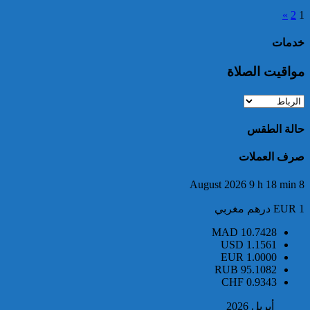
جزائرية يشكل موضوع أمر دولي
بإلقاء القبض
»
2
1
خدمات
مواقيت الصلاة
حالة الطقس
فتح بحث قضائي في مواجهة أحد
الأشخاص ووضعه تحت تدبير
صرف العملات
الحراسة النظرية للاشتباه في
ارتكابه لأفعال جرمية يعاقب عليها
8 August 2026 9 h 18 min
القانون بالدار البيضاء
EUR 1 درهم مغربي
MAD
10.7428
USD
1.1561
EUR
1.0000
RUB
95.1082
CHF
0.9343
إحباط محاولة تهريب 209 ألف
قرص مهلوس من نوع إكستازي
أبريل 2026