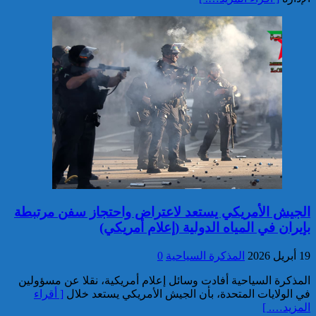
تعود للسائح البلجيكي الذي اختفى
عن الأنظار منذ أواخر نونبر
المنصرم بأكادير
ميناء طنجة المتوسط.. حجز أزيد
من 19 ألف قرص طبي مخدر
الجيش الأمريكي يستعد لاعتراض واحتجاز سفن مرتبطة
بإيران في المياه الدولية (إعلام أمريكي)
19 أبريل 2026
المذكرة السياحية
0
المذكرة السياحية أفادت وسائل إعلام أمريكية، نقلا عن مسؤولين
في الولايات المتحدة، بأن الجيش الأمريكي يستعد خلال
[ أقراء
توقيف مواطن فرنسي من أصول
المزيد…. ]