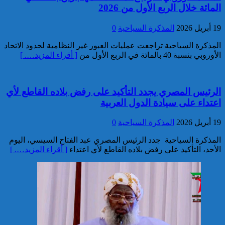
المائة خلال الربع الأول من 2026
توقيف مواطن فرنسي من أصول
تونسية موضوع أمر دولي بإلقاء
القبض صادر عن السلطات
19 أبريل 2026
المذكرة السياحية
0
القضائية الفرنسية
المذكرة السياحية تراجعت عمليات العبور غير النظامية لحدود الاتحاد
الأوروبي بنسبة 40 بالمائة في الربع الأول من
[ أقراء المزيد…. ]
الرئيس المصري يجدد التأكيد على رفض بلاده القاطع لأي
اعتداء على سيادة الدول العربية
إيفاد لجنة للبحث في ملابسات
19 أبريل 2026
المذكرة السياحية
0
وفاة 5 أشخاص بورش بناء سد
المختار السوسي
المذكرة السياحية جدد الرئيس المصري عبد الفتاح السيسي، اليوم
الأحد، التأكيد على رفض بلاده القاطع لأي اعتداء
[ أقراء المزيد…. ]