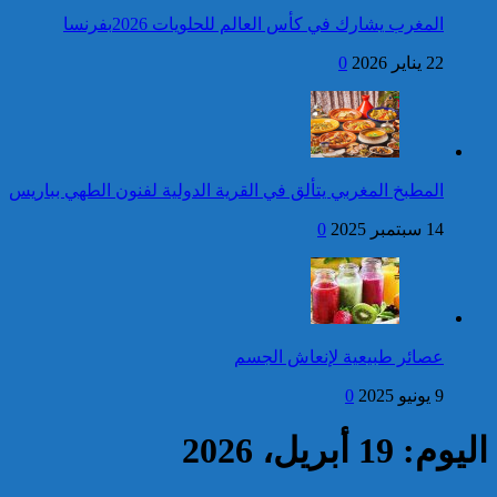
العرش المجيد
المغرب يشارك في كأس العالم للحلويات 2026بفرنسا
فتح بحث للتحقق من الأفعال
22 يناير 2026
0
الإجرامية المنسوبة لأربع وعشرين
شخصا للاشتباه في تورطهم في
الامتناع عن القيام بعمل من أعمال
وظيفتهم بغرض الارتشاء
واستغلال النفوذ
كاريكاتير
جلالة الملك يتوصل ببرقية
المطبخ المغربي يتألق في القرية الدولية لفنون الطهي بباريس
تهنئة من رئيسة جمهورية
بلغاريا بمناسبة عيد العرش
14 سبتمبر 2025
0
المجيد
إحصائيات مكافحة الجريمة ..
استمرار ارتفاع معدل الزجر
وتراجع مؤشرات الجريمة المقرونة
عصائر طبيعية لإنعاش الجسم
بالعنف
9 يونيو 2025
0
كاريكاتير
اليوم: 19 أبريل، 2026