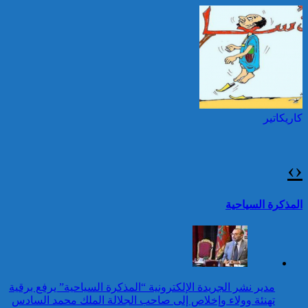
ماكرون بمناسبة عيد العرش
المجيد
حرائق الغابات : الاتحاد
الأوروبي يعبئ إمكانياته
توقيف شخصين هددا شرطيا
لدعم فرنسا والبرتغال
بسكينين خلال محاولة سرقة ليلا
بطنجة
كاريكاتير
برقية تهنئة إلى جلالة الملك
من رئيس مجلس وزراء
جمهورية أرمينيا بمناسبة عيد
›
‹
العرش المجيد
25 قتيلا و2823 جريحا
حصيلة حوادث السير
تقرير: 67,7% من الأشخاص في
المذكرة السياحية
بالمناطق الحضرية خلال
وضعية إعاقة لم يبلغوا أي مستوى
الأسبوع المنصرم
دراسي
كاريكاتير
برقية تهنئة إلى جلالة الملك
مدير نشر الجريدة الإلكترونية “المذكرة السياحية” يرفع برقية
من رئيس جمهورية السلفادور
تهنئة وولاء وإخلاص إلى صاحب الجلالة الملك محمد السادس