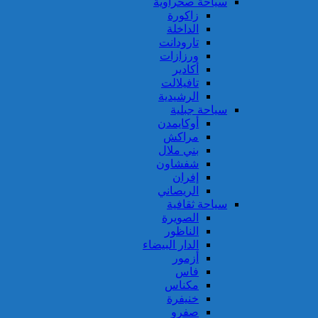
سياحة صحراوية
زاكورة
الداخلة
تارودانت
ورزازات
أكادير
تافيلالت
الرشيدية
سياحة جبلية
أوكايمدن
مراكش
بني ملال
شفشاون
إفران
الريصاني
سياحة ثقافية
الصويرة
الناظور
الدار البيضاء
أزمور
فاس
مكناس
خنيفرة
صفرو