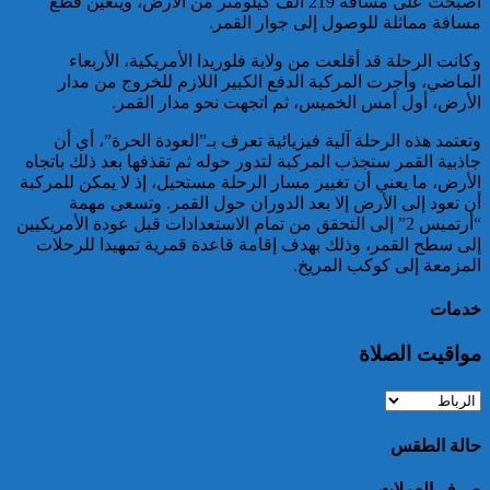
أصبحت على مسافة 219 ألف كيلومتر من الأرض، ويتعين قطع
مسافة مماثلة للوصول إلى جوار القمر.
خبير: “البيعة الإلكترونية” تكشف
تحول الإرهاب الرقمي بعد تفكيك
وكانت الرحلة قد أقلعت من ولاية فلوريدا الأمريكية، الأربعاء
خلية داعشية بتطوان
الماضي، وأجرت المركبة الدفع الكبير اللازم للخروج من مدار
الأرض، أول أمس الخميس، ثم اتجهت نحو مدار القمر.
وتعتمد هذه الرحلة آلية فيزيائية تعرف بـ”العودة الحرة”، أي أن
جاذبية القمر ستجذب المركبة لتدور حوله ثم تقذفها بعد ذلك باتجاه
الأرض، ما يعني أن تغيير مسار الرحلة مستحيل، إذ لا يمكن للمركبة
أن تعود إلى الأرض إلا بعد الدوران حول القمر. وتسعى مهمة
“أرتميس 2” إلى التحقق من تمام الاستعدادات قبل عودة الأمريكيين
إلى سطح القمر، وذلك بهدف إقامة قاعدة قمرية تمهيدا للرحلات
المزمعة إلى كوكب المريخ.
تركيا:القضاء يأمر بحبس رئيس
بلدية إسطنبول على ذمة التحقيق
خدمات
مواقيت الصلاة
حالة الطقس
صرف العملات