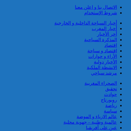
توقيف مواطن فرنسي من أصول
الاتصال بنا و اعلن معنا
تونسية موضوع أمر دولي بإلقاء
شروط الإستخدام
القبض صادر عن السلطات
القضائية الفرنسية
أخبار السياحة الداخلية و الخارجية
أخبار المغرب
أخر الأخبار
المذكرة السياحية
اقتصاد
اقتصاد و سياحة
الأراء و حوارات
الأخبار دولية
الانشطة الملكية
إيفاد لجنة للبحث في ملابسات
مرشد سياحي
وفاة 5 أشخاص بورش بناء سد
المختار السوسي
الصحراء المغربية
تحقيق
حوادث
روبورتاج
رياضة
سياسة
عالم الازياء و الموضة
عالمية وطنية – جهوية محلية
عين على أفريقيا