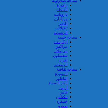
سياحة صحراوية
زاكورة
الداخلة
تارودانت
ورزازات
أكادير
تافيلالت
الرشيدية
سياحة جبلية
أوكايمدن
مراكش
بني ملال
شفشاون
إفران
الريصاني
سياحة ثقافية
الصويرة
الناظور
الدار البيضاء
أزمور
فاس
مكناس
خنيفرة
صفرو