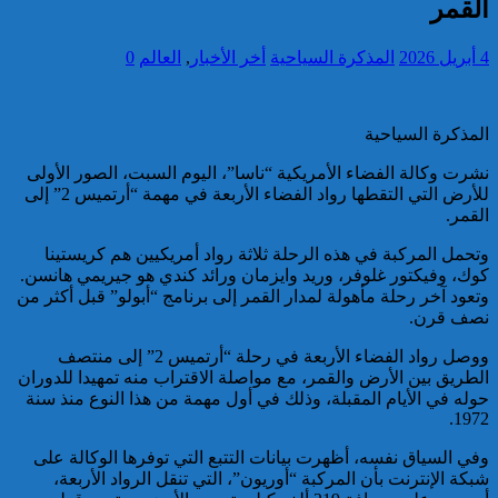
القمر
تقديم 17 موقوفا على أنظار النيابة
4 أبريل 2026
المذكرة السياحية
أخر الأخبار
,
العالم
0
العامة لدى محكمة الاستئناف
بالقنيطرة على إثر الأحداث التي
عرفتها منطقة سيدي الطيبي
المذكرة السياحية
كاريكاتير
نشرت وكالة الفضاء الأمريكية “ناسا”، اليوم السبت، الصور الأولى
للأرض التي التقطها رواد الفضاء الأربعة في مهمة “أرتميس 2” إلى
القمر.
وتحمل المركبة في هذه الرحلة ثلاثة رواد أمريكيين هم كريستينا
كوك، وفيكتور غلوفر، وريد وايزمان ورائد كندي هو جيريمي هانسن.
موظف أمن يتقدم بشكاية لدى
وتعود آخر رحلة مأهولة لمدار القمر إلى برنامج “أبولو” قبل أكثر من
الوكيل العام للملك بمحكمة
نصف قرن.
الاستئناف بالدار البيضاء على
خلفية ادعاءات وهمية وجرائم
ووصل رواد الفضاء الأربعة في رحلة “أرتميس 2” إلى منتصف
مزعومة نسبها له حساب على
الطريق بين الأرض والقمر، مع مواصلة الاقتراب منه تمهيدا للدوران
شبكات التواصل الاجتماعي
حوله في الأيام المقبلة، وذلك في أول مهمة من هذا النوع منذ سنة
كاريكاتير
1972.
وفي السياق نفسه، أظهرت بيانات التتبع التي توفرها الوكالة على
شبكة الإنترنت بأن المركبة “أوريون”، التي تنقل الرواد الأربعة،