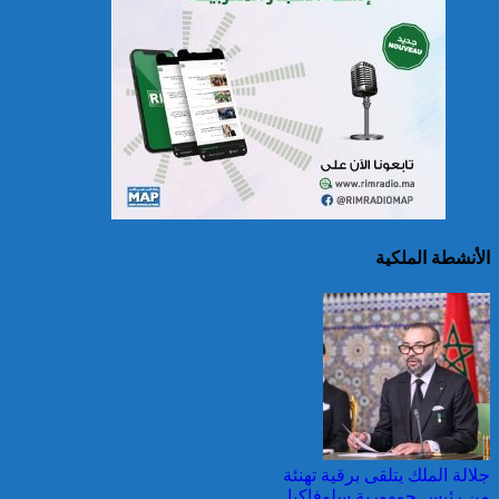
سريلانكا: إغلاق بعض
المدارس في مناطق جبلية
إثر فيضانات خلفت مصرع 5
أشخاص
الأنشطة الملكية
الصين تصدر إنذارين
لمواجهة العواصف المطيرة
وطقس شديد الحمل
الحراري
جلالة الملك يتلقى برقية تهنئة
من رئيس جمهورية سلوفاكيا