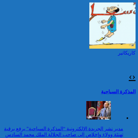
السلام بمناسبة ذكرى عيد
العرش المجيد
حرائق الغابات : الاتحاد
الأوروبي يعبئ إمكانياته
توقيف شخصين هددا شرطيا
لدعم فرنسا والبرتغال
بسكينين خلال محاولة سرقة ليلا
بطنجة
كاريكاتير
جلالة الملك يتوصل ببرقية
تهنئة من رئيسة جمهورية
بلغاريا بمناسبة عيد العرش
›
‹
المجيد
25 قتيلا و2823 جريحا
حصيلة حوادث السير
تقرير: 67,7% من الأشخاص في
المذكرة السياحية
بالمناطق الحضرية خلال
وضعية إعاقة لم يبلغوا أي مستوى
الأسبوع المنصرم
دراسي
كاريكاتير
عيد العرش: جلالة الملك
مدير نشر الجريدة الإلكترونية “المذكرة السياحية” يرفع برقية
يتلقى برقية تهنئة من رئيس
تهنئة وولاء وإخلاص إلى صاحب الجلالة الملك محمد السادس