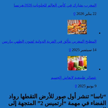
المغرب يشارك في كأس العالم للحلويات 2026بفرنسا
فتح بحث للتحقق من الأفعال
22 يناير 2026
0
الإجرامية المنسوبة لأربع وعشرين
شخصا للاشتباه في تورطهم في
الامتناع عن القيام بعمل من أعمال
وظيفتهم بغرض الارتشاء
واستغلال النفوذ
كاريكاتير
عيد العرش: جلالة الملك
المطبخ المغربي يتألق في القرية الدولية لفنون الطهي بباريس
يتوصل ببرقية تهنئة من رئيس
جمهورية ليتوانيا
14 سبتمبر 2025
0
إحصائيات مكافحة الجريمة ..
استمرار ارتفاع معدل الزجر
وتراجع مؤشرات الجريمة المقرونة
عصائر طبيعية لإنعاش الجسم
بالعنف
9 يونيو 2025
0
كاريكاتير
“ناسا” تنشر أول صور للأرض التقطها رواد
الفضاء في مهمة “أرتميس 2” المتجهة إلى