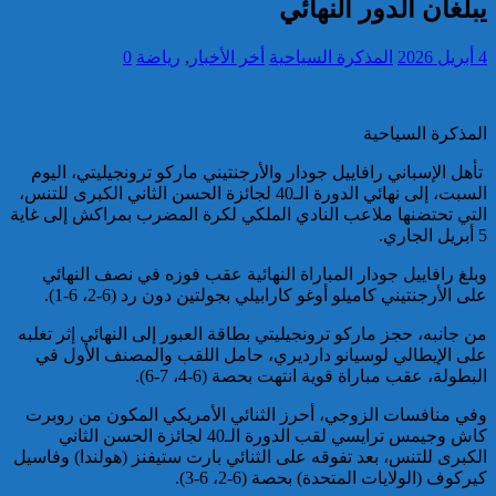
يبلغان الدور النهائي
تقديم 17 موقوفا على أنظار النيابة
4 أبريل 2026
المذكرة السياحية
أخر الأخبار
,
رياضة
0
العامة لدى محكمة الاستئناف
بالقنيطرة على إثر الأحداث التي
عرفتها منطقة سيدي الطيبي
المذكرة السياحية
كاريكاتير
تأهل الإسباني رافاييل جودار والأرجنتيني ماركو ترونجيليتي، اليوم
السبت، إلى نهائي الدورة الـ40 لجائزة الحسن الثاني الكبرى للتنس،
التي تحتضنها ملاعب النادي الملكي لكرة المضرب بمراكش إلى غاية
5 أبريل الجاري.
وبلغ رافاييل جودار المباراة النهائية عقب فوزه في نصف النهائي
موظف أمن يتقدم بشكاية لدى
على الأرجنتيني كاميلو أوغو كارابيلي بجولتين دون رد (6-2، 6-1).
الوكيل العام للملك بمحكمة
الاستئناف بالدار البيضاء على
من جانبه، حجز ماركو ترونجيليتي بطاقة العبور إلى النهائي إثر تغلبه
خلفية ادعاءات وهمية وجرائم
على الإيطالي لوسيانو دارديري، حامل اللقب والمصنف الأول في
مزعومة نسبها له حساب على
البطولة، عقب مباراة قوية انتهت بحصة (6-4، 7-6).
شبكات التواصل الاجتماعي
كاريكاتير
وفي منافسات الزوجي، أحرز الثنائي الأمريكي المكون من روبرت
كاش وجيمس ترايسي لقب الدورة الـ40 لجائزة الحسن الثاني
الكبرى للتنس، بعد تفوقه على الثنائي بارت ستيفنز (هولندا) وفاسيل
كيركوف (الولايات المتحدة) بحصة (6-2، 6-3).