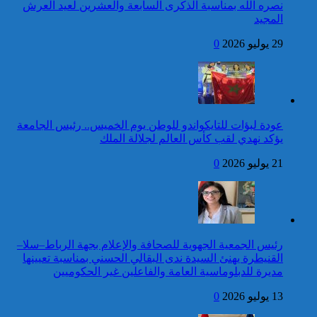
لجمهورية مالي، رئيس الدولة،
نصره الله بمناسبة الذكرى السابعة والعشرين لعيد العرش
بمناسبة عيد العرش المجيد
المجيد
24 قتيلا و2861 جريحا
حصيلة حوادث السير
29 يوليو 2026
0
المديرية العامة للأمن الوطني تؤكد
بالمناطق الحضرية خلال
أن الادعاءات التي نشرتها صحيفة
الأسبوع المنصرم
بريطانية بشأن “اعتقال” مواطن
بريطاني عارية من الصحة
كاريكاتير
عودة لبؤات للتايكواندو للوطن يوم الخميس.. رئيس الجامعة
برقية تهنئة إلى جلالة الملك
يؤكد نهدي لقب كأس العالم لجلالة الملك
من رئيس جمهورية النيجر
بمناسبة عيد العرش المجيد
21 يوليو 2026
0
42 قتيلا و3058 جريحا
حصيلة حوادث السير
توقيف شخص للاشتباه في تورطه
بالمناطق الحضرية خلال
في ارتكاب جريمة السرقة
الأسبوع المنصرم
المقرونة بالضرب والجرح المفضي
للموت كان ضحيتها مواطن أجنبي
رئيس الجمعية الجهوية للصحافة والإعلام بجهة الرباط–سلا–
بتارودانت
القنيطرة يهنئ السيدة ندى البقالي الحسني بمناسبة تعيينها
كاريكاتير
مديرة للدبلوماسية العامة والفاعلين غير الحكوميين
برقية تهنئة إلى جلالة الملك
13 يوليو 2026
0
من رئيس مجلس جمهورية
الطوغو بمناسبة عيد العرش