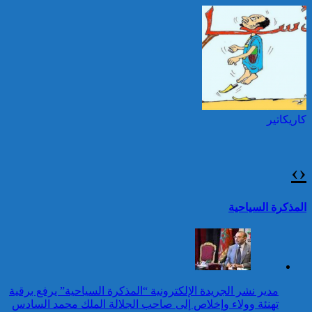
بمناسبة عيد العرش المجيد
حرائق الغابات : الاتحاد
الأوروبي يعبئ إمكانياته
توقيف شخصين هددا شرطيا
لدعم فرنسا والبرتغال
بسكينين خلال محاولة سرقة ليلا
بطنجة
كاريكاتير
برقية تهنئة إلى جلالة الملك
من رئيس إثيوبيا بمناسبة عيد
العرش المجيد
›
‹
25 قتيلا و2823 جريحا
حصيلة حوادث السير
تقرير: 67,7% من الأشخاص في
المذكرة السياحية
بالمناطق الحضرية خلال
وضعية إعاقة لم يبلغوا أي مستوى
الأسبوع المنصرم
دراسي
كاريكاتير
برقية تهنئة إلى جلالة الملك
مدير نشر الجريدة الإلكترونية “المذكرة السياحية” يرفع برقية
من الرئيس الانتقالي
تهنئة وولاء وإخلاص إلى صاحب الجلالة الملك محمد السادس