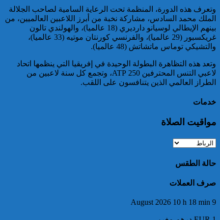
وتعرف هذه الدورة، المنظمة تحت الرعاية السامية لصاحب الجلالة
خبير: “البيعة الإلكترونية” تكشف
الملك محمد السادس، مشاركة نخبة من أبرز اللاعبين العالميين، من
تحول الإرهاب الرقمي بعد تفكيك
بينهم الإيطالي لوسيانو دارديري (18 عالميا)، والهولندي تالون
خلية داعشية بتطوان
غريكسبور (29 عالميا)، والفرنسي كورنتان موتيه (33 عالميا)،
والتشيكي توماس ماتشاتش (48 عالميا).
وتعد هذه التظاهرة البطولة الوحيدة في إفريقيا التي ينظمها اتحاد
لاعبي التنس المحترفين 250 ATP، وتجمع كل سنة لاعبين من
الطراز العالمي الذين يتنافسون على اللقب.
خدمات
مواقيت الصلاة
تركيا:القضاء يأمر بحبس رئيس
بلدية إسطنبول على ذمة التحقيق
حالة الطقس
صرف العملات
9 August 2026 10 h 18 min
EUR 1 درهم مغربي