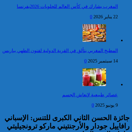
المجيد
المغرب يشارك في كأس العالم للحلويات 2026بفرنسا
فتح بحث للتحقق من الأفعال
22 يناير 2026
0
الإجرامية المنسوبة لأربع وعشرين
شخصا للاشتباه في تورطهم في
الامتناع عن القيام بعمل من أعمال
وظيفتهم بغرض الارتشاء
واستغلال النفوذ
كاريكاتير
برقية تهنئة إلى جلالة الملك
المطبخ المغربي يتألق في القرية الدولية لفنون الطهي بباريس
من رئيس مجلس وزراء
جمهورية أرمينيا بمناسبة عيد
14 سبتمبر 2025
0
العرش المجيد
إحصائيات مكافحة الجريمة ..
استمرار ارتفاع معدل الزجر
وتراجع مؤشرات الجريمة المقرونة
عصائر طبيعية لإنعاش الجسم
بالعنف
9 يونيو 2025
0
كاريكاتير
جائزة الحسن الثاني الكبرى للتنس: الإسباني
رافاييل جودار والأرجنتيني ماركو ترونجيليتي