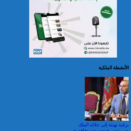
سريلانكا: إغلاق بعض
المدارس في مناطق جبلية
إثر فيضانات خلفت مصرع 5
أشخاص
الأنشطة الملكية
الصين تصدر إنذارين
لمواجهة العواصف المطيرة
وطقس شديد الحمل
الحراري
برقية تهنئة إلى جلالة الملك
من رئيس جمهورية سنغافورة