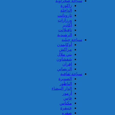
سياحة صحراوية
زاكورة
الداخلة
تارودانت
ورزازات
أكادير
تافيلالت
الرشيدية
سياحة جبلية
أوكايمدن
مراكش
بني ملال
شفشاون
إفران
الريصاني
سياحة ثقافية
الصويرة
الناظور
الدار البيضاء
أزمور
فاس
مكناس
خنيفرة
صفرو