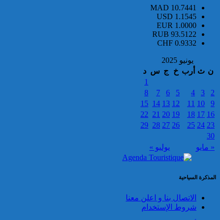
MAD
10.7441
تفكيك خلية إرهابية مرتبطة بالفرع
USD
1.1545
الإفريقي ل”داعش”: ضبط عبوة
EUR
1.0000
ناسفة إضافية في طور التركيب
RUB
93.5122
بضواحي الرباط
CHF
0.9332
يونيو 2025
ن
ث
أرب
خ
ج
س
د
1
8
7
6
5
4
3
2
15
14
13
12
11
10
9
22
21
20
19
18
17
16
إحباط مخطط إرهابي بالغ
29
28
27
26
25
24
23
الخطورة كان يستهدف المغرب
30
بتكليف وتحريض مباشر من قيادي
« مايو
يوليو »
بارز في تنظيم “داعش” بمنطقة
الساحل الإفريقي
المذكرة السياحية
الاتصال بنا و اعلن معنا
شروط الإستخدام