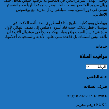
واحتل الهلال المركز الثاني في المجموعة برصيد خمس نقاط، خلف
ريال مدريد المتصدر بسبع نقاط، ليضرب موعداً نارياً مع مانشستر
خبير: “البيعة الإلكترونية” تكشف
سيتي في دور الثمن. بينما سيلتقي ريال مدريد مع يوفنتوس
تحول الإرهاب الرقمي بعد تفكيك
الإيطالي.
خلية داعشية بتطوان
ويواصل بونو كتابة التاريخ بأداء أسطوري، بعد تألقه اللافت في
مونديال قطر 2022، حيث قاد أسود الأطلس إلى نصف النهائي لأول
مرة في تاريخ العرب وإفريقيا، ليؤكد مجددًا في مونديال الأندية أن
تألقه ليس استثناء، بل قاعدة تبني عليها الأندية والمنتخبات أحلامها.
خدمات
مواقيت الصلاة
تركيا:القضاء يأمر بحبس رئيس
بلدية إسطنبول على ذمة التحقيق
حالة الطقس
صرف العملات
6 August 2026 9 h 18 min
EUR 1 درهم مغربي