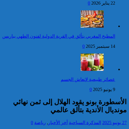
22 يناير 2026
0
كاريكاتير
فتح بحث للتحقق من الأفعال
الإجرامية المنسوبة لأربع وعشرين
شخصا للاشتباه في تورطهم في
الامتناع عن القيام بعمل من أعمال
وظيفتهم بغرض الارتشاء
المطبخ المغربي يتألق في القرية الدولية لفنون الطهي بباريس
واستغلال النفوذ
14 سبتمبر 2025
0
برقية تهنئة إلى جلالة الملك
من الأمين العام لمنظمة
التعاون الإسلامي بمناسبة عيد
العرش المجيد
إحصائيات مكافحة الجريمة ..
عصائر طبيعية لإنعاش الجسم
استمرار ارتفاع معدل الزجر
وتراجع مؤشرات الجريمة المقرونة
9 يونيو 2025
0
بالعنف
الأسطورة بونو يقود الهلال إلى ثمن نهائي
كاريكاتير
مونديال الأندية بتألق عالمي
27 يونيو 2025
المذكرة السياحية
أخر الأخبار
,
رياضة
0