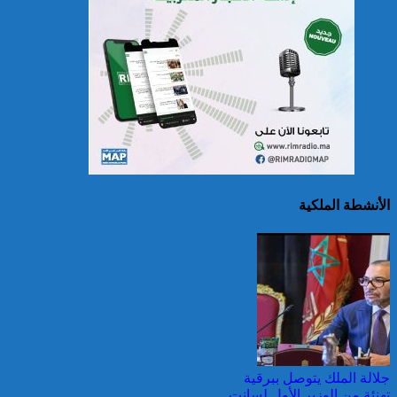
سريلانكا: إغلاق بعض
المدارس في مناطق جبلية
إثر فيضانات خلفت مصرع 5
أشخاص
الأنشطة الملكية
الصين تصدر إنذارين
لمواجهة العواصف المطيرة
وطقس شديد الحمل
الحراري
جلالة الملك يتوصل ببرقية
تهنئة من الوزير الأول لسانت