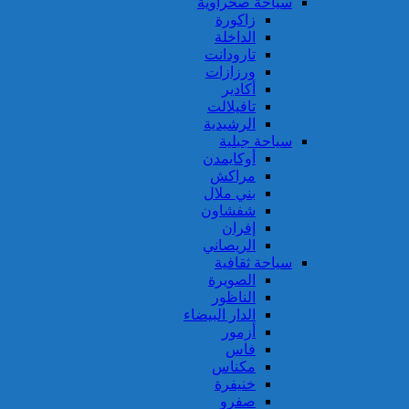
سياحة صحراوية
زاكورة
الداخلة
تارودانت
ورزازات
أكادير
تافيلالت
الرشيدية
سياحة جبلية
أوكايمدن
مراكش
بني ملال
شفشاون
إفران
الريصاني
سياحة ثقافية
الصويرة
الناظور
الدار البيضاء
أزمور
فاس
مكناس
خنيفرة
صفرو