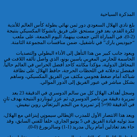
تقديم 17 موقوفا على أنظار النيابة
المذكرة السياحية
العامة لدى محكمة الاستئناف
بالقنيطرة على إثر الأحداث التي
بلغ نادي الهلال السعودي دور ثمن نهائي بطولة كأس العالم للأندية
عرفتها منطقة سيدي الطيبي
لكرة القدم، بعد فوز مستحق على فريق باتشوكا المكسيكي بنتيجة
(2-0)، في المباراة التي جمعت بينهما، اليوم الجمعة، على ملعب
“جيوديس بارك” في ناشفيل، ضمن منافسات المجموعة الثامنة.
كاريكاتير
ويعود جانب كبير من هذا التأهل إلى الأداء البطولي والتصديات
الحاسمة للحارس المغربي ياسين بونو، الذي واصل تألقه اللافت في
المحافل الدولية، مؤكداً مكانته كأحد أفضل الحراس في العالم حالياً.
كاريكاتير
فبفضل تدخلاته في اللحظات الحرجة، حافظ الهلال على نظافة
شباكه أمام ضغط هجومي مكثف من الفريق المكسيكي، وساهم
موظف أمن يتقدم بشكاية لدى
بشكل مباشر في عبور الفريق إلى الدور الموالي.
الوكيل العام للملك بمحكمة
الاستئناف بالدار البيضاء على
وسجل أهداف الهلال كل من سالم الدوسري في الدقيقة 23 بعد
خلفية ادعاءات وهمية وجرائم
تمريرة دقيقة من ناصر الدوسري، ثم عزز ليوناردو النتيجة بهدف ثانٍ
مزعومة نسبها له حساب على
في الدقيقة 90+5 إثر تمريرة من النجم البرتغالي روبن نيفيش.
شبكات التواصل الاجتماعي
ويعد هذا الانتصار الأول للمدرب الإيطالي سيموني إينزاغي مع الهلال،
منذ توليه قيادة الفريق في 5 يونيو الجاري، خلفاً للفني السابق، وقد
جاء بعد تعادلين أمام ريال مدريد (1-1) وسالزبورغ (0-0).