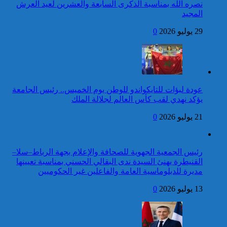
جمهورية ليتوانيا
نصره الله بمناسبة الذكرى السابعة والعشرين لعيد العرش
المجيد
كاريكاتير
24 قتيلا و2861 جريحا
حصيلة حوادث السير
29 يوليو 2026
0
المديرية العامة للأمن الوطني تؤكد
بالمناطق الحضرية خلال
أن الادعاءات التي نشرتها صحيفة
الأسبوع المنصرم
بريطانية بشأن “اعتقال” مواطن
بريطاني عارية من الصحة
عودة لبؤات للتايكواندو للوطن يوم الخميس.. رئيس الجامعة
برقية تهنئة إلى جلالة الملك
يؤكد نهدي لقب كأس العالم لجلالة الملك
من رئيس جمهورية الرأس
الأخضر بمناسبة عيد العرش
21 يوليو 2026
0
42 قتيلا و3058 جريحا
حصيلة حوادث السير
توقيف شخص للاشتباه في تورطه
بالمناطق الحضرية خلال
رئيس الجمعية الجهوية للصحافة والإعلام بجهة الرباط–سلا–
في ارتكاب جريمة السرقة
الأسبوع المنصرم
القنيطرة يهنئ السيدة ندى البقالي الحسني بمناسبة تعيينها
المقرونة بالضرب والجرح المفضي
مديرة للدبلوماسية العامة والفاعلين غير الحكوميين
للموت كان ضحيتها مواطن أجنبي
بتارودانت
13 يوليو 2026
0
كاريكاتير
برقية تهنئة إلى جلالة الملك
من رئيس غانا بمناسبة عيد
العرش