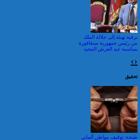
وطقس شديد الحمل
الحراري
برقية تهنئة إلى جلالة الملك
من رئيس جمهورية سنغافورة
بمناسبة عيد العرش المجيد
›
‹
اليونان: فرق الإطفاء تواصل
مكافحة حريق في شمال
غرب أثينا
تحقيق
برقية تهنئة إلى جلالة الملك
من رئيس ليبيريا بمناسبة عيد
العرش المجيد
قرابة ألف حريق في غابات
كندا وسحب الدخان تصل
طنجة: توقيف مواطن ألماني
إلى الشمال الشرقي