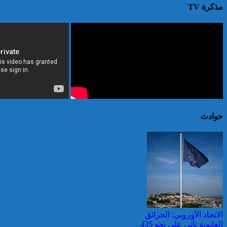
مذكرة TV
حوادث
الاتحاد الأوروبي: الحرائق
الغابوية تأتي على نحو 435