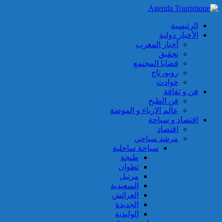
الرئيسية
الأخبار دولية
أخبار المغرب
تحقيق
قضايا المجتمع
روبورتاج
حوادث
فن و ثقافة
فن الطبخ
عالم الازياء و الموضة
اقتصاد و سياحة
اقتصاد
مرشد سياحي
سياحة ساحلية
طنجة
تطوان
مرتيل
السعيدية
العرائش
الجديدة
الوليدية