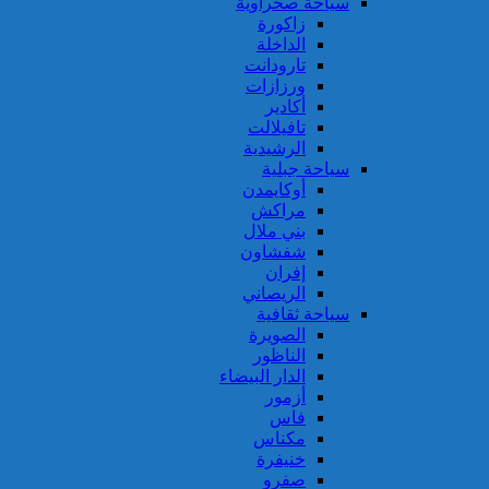
سياحة صحراوية
زاكورة
الداخلة
تارودانت
ورزازات
أكادير
تافيلالت
الرشيدية
سياحة جبلية
أوكايمدن
مراكش
بني ملال
شفشاون
إفران
الريصاني
سياحة ثقافية
الصويرة
الناظور
الدار البيضاء
أزمور
فاس
مكناس
خنيفرة
صفرو