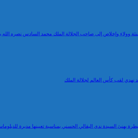
 تهنئة وولاء وإخلاص إلى صاحب الجلالة الملك محمد السادس نصره الله 
د نهدي لقب كأس العالم لجلالة الملك
طرة يهنئ السيدة ندى البقالي الحسني بمناسبة تعيينها مديرة للدبلوماس