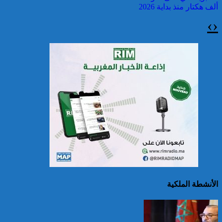
ألف هكتار منذ بداية 2026
›
‹
سريلانكا: إغلاق بعض
المدارس في مناطق جبلية
إثر فيضانات خلفت مصرع 5
أشخاص
الأنشطة الملكية
الصين تصدر إنذارين
لمواجهة العواصف المطيرة