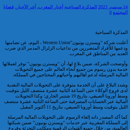
14 سبتمبر 2023
المذكرة السياحية
أخبار المغرب
,
أخر الأخبار
,
قضايا
تقديم 17 موقوفا على أنظار النيابة
المجتمع
0
العامة لدى محكمة الاستئناف
بالقنيطرة على إثر الأحداث التي
عرفتها منطقة سيدي الطيبي
المذكرة السياحية
كاريكاتير
أعلنت شركة “ويسترن يونيون”Western Union ، اليوم، عن تضامنها
ودعمها للأفراد المتضررين من تداعيات الزلزال المدمر الذي ضرب
العديد من المناطق في المغرب.
وأوضحت الشركة، ضمن بلاغ لها، أن “ويسترن يونيون” توفر لعملائها
خدمة بدون رسوم من جميع أنحاء العالم على جميع التحويلات
المالية المرسلة لدعم أهاليهم وأحبائهم المحتاجين في المملكة.
موظف أمن يتقدم بشكاية لدى
الوكيل العام للملك بمحكمة
وشدد البلاغ على أن الخدمة متوفرة على التحويلات المالية النقدية
الاستئناف بالدار البيضاء على
لدى فروع الوكلاء حتى الساعة الثانية عشرة منتصف الليل بتوقيت
خلفية ادعاءات وهمية وجرائم
وسط أوروبا الصيفي، بتاريخ 19 شتنبر الجاري؛ وكذا التحويلات
مزعومة نسبها له حساب على
المالية عبر الحسابات المصرفية حتى الساعة الثانية عشرة منتصف
شبكات التواصل الاجتماعي
كاريكاتير
الليل بتوقيت وسط أوروبا الصيفي، بتاريخ 11 أكتوبر المقبل.
كما أكد المصدر ذاته إلغاء الرسوم على التحويلات المالية المرسلة
إلى المملكة المغربية عبر خدمات “ويسترن يونيون” ضمن شبكتها
العالمية، من خلال جميع القنوات الرقمية ومكاتب التجزئة وفروع