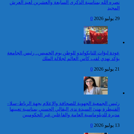
العرش المجيد
نصره الله بمناسبة الذكرى السابعة والعشرين لعيد العرش
المجيد
25 قتيلا و2823 جريحا
حصيلة حوادث السير
29 يوليو 2026
0
المديرية العامة للأمن الوطني تؤكد
بالمناطق الحضرية خلال
أن الادعاءات التي نشرتها صحيفة
الأسبوع المنصرم
بريطانية بشأن “اعتقال” مواطن
بريطاني عارية من الصحة
كاريكاتير
عودة لبؤات للتايكواندو للوطن يوم الخميس.. رئيس الجامعة
برقية تهنئة إلى جلالة الملك
يؤكد نهدي لقب كأس العالم لجلالة الملك
من الرئيس الانتقالي
لجمهورية مالي، رئيس الدولة،
21 يوليو 2026
0
بمناسبة عيد العرش المجيد
24 قتيلا و2861 جريحا
حصيلة حوادث السير
توقيف شخص للاشتباه في تورطه
بالمناطق الحضرية خلال
في ارتكاب جريمة السرقة
الأسبوع المنصرم
المقرونة بالضرب والجرح المفضي
للموت كان ضحيتها مواطن أجنبي
رئيس الجمعية الجهوية للصحافة والإعلام بجهة الرباط–سلا–
بتارودانت
القنيطرة يهنئ السيدة ندى البقالي الحسني بمناسبة تعيينها
كاريكاتير
مديرة للدبلوماسية العامة والفاعلين غير الحكوميين
برقية تهنئة إلى جلالة الملك
13 يوليو 2026
0
من رئيس جمهورية النيجر
بمناسبة عيد العرش المجيد