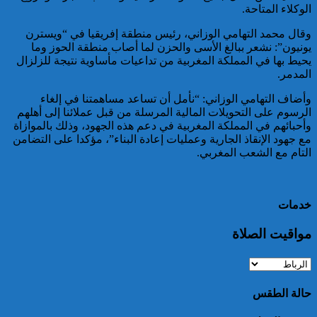
الوكلاء المتاحة.
خبير: “البيعة الإلكترونية” تكشف
وقال محمد التهامي الوزاني، رئيس منطقة إفريقيا في “ويسترن
تحول الإرهاب الرقمي بعد تفكيك
يونيون”: نشعر ببالغ الأسى والحزن لما أصاب منطقة الحوز وما
خلية داعشية بتطوان
يحيط بها في المملكة المغربية من تداعيات مأساوية نتيجة للزلزال
المدمر.
وأضاف التهامي الوزاني: “نأمل أن تساعد مساهمتنا في إلغاء
الرسوم على التحويلات المالية المرسلة من قبل عملائنا إلى أهلهم
وأحبائهم في المملكة المغربية في دعم هذه الجهود، وذلك بالموازاة
مع جهود الإنقاذ الجارية وعمليات إعادة البناء”، مؤكدا على التضامن
التام مع الشعب المغربي.
تركيا:القضاء يأمر بحبس رئيس
بلدية إسطنبول على ذمة التحقيق
خدمات
مواقيت الصلاة
حالة الطقس