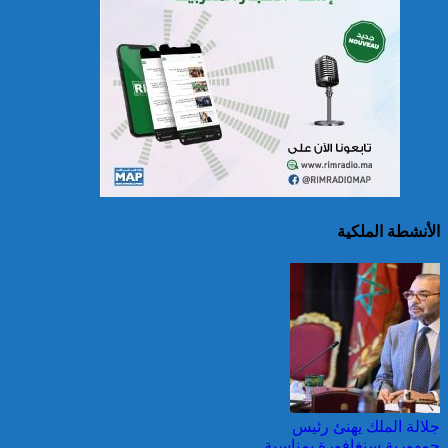
الاتحاد الأوروبي: الحرائق
الغابوية تأتي على نحو 435
ألف هكتار منذ بداية 2026
الأنشطة الملكية
سريلانكا: إغلاق بعض
المدارس في مناطق جبلية
إثر فيضانات خلفت مصرع 5
أشخاص
جلالة الملك يهنئ رئيس
جمهورية سنغافورة بمناسبة