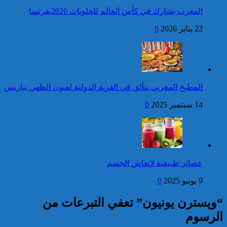
العرش المجيد
المغرب يشارك في كأس العالم للحلويات 2026بفرنسا
فتح بحث للتحقق من الأفعال
22 يناير 2026
0
الإجرامية المنسوبة لأربع وعشرين
شخصا للاشتباه في تورطهم في
الامتناع عن القيام بعمل من أعمال
وظيفتهم بغرض الارتشاء
واستغلال النفوذ
كاريكاتير
برقية تهنئة إلى جلالة الملك
المطبخ المغربي يتألق في القرية الدولية لفنون الطهي بباريس
من الرئيس الفرنسي إيمانويل
ماكرون بمناسبة عيد العرش
14 سبتمبر 2025
0
المجيد
إحصائيات مكافحة الجريمة ..
استمرار ارتفاع معدل الزجر
وتراجع مؤشرات الجريمة المقرونة
عصائر طبيعية لإنعاش الجسم
بالعنف
9 يونيو 2025
0
كاريكاتير
“ويسترن يونيون” تعفي التبرعات من
الرسوم‎