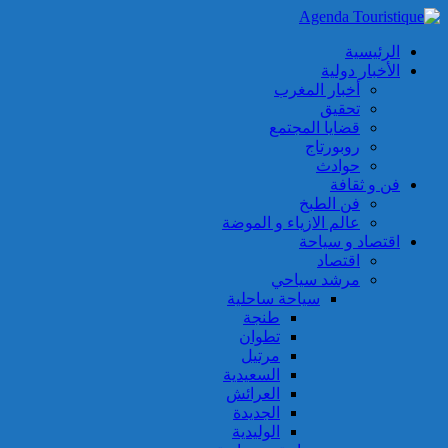
الرئيسية
الأخبار دولية
أخبار المغرب
تحقيق
قضايا المجتمع
روبورتاج
حوادث
فن و ثقافة
فن الطبخ
عالم الازياء و الموضة
اقتصاد و سياحة
اقتصاد
مرشد سياحي
سياحة ساحلية
طنجة
تطوان
مرتيل
السعيدية
العرائش
الجديدة
الوليدية