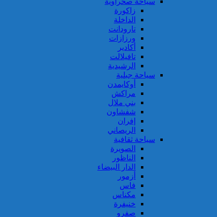
سياحة صحراوية
زاكورة
الداخلة
تارودانت
ورزازات
أكادير
تافيلالت
الرشيدية
سياحة جبلية
أوكايمدن
مراكش
بني ملال
شفشاون
إفران
الريصاني
سياحة ثقافية
الصويرة
الناظور
الدار البيضاء
أزمور
فاس
مكناس
خنيفرة
صفرو