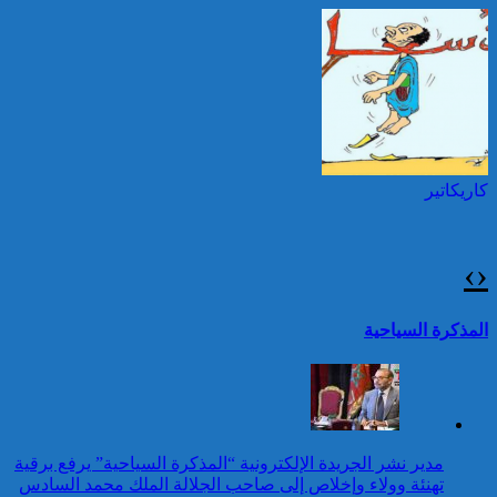
العرش المجيد
قرابة ألف حريق في غابات
كندا وسحب الدخان تصل
توقيف شخصين هددا شرطيا
إلى الشمال الشرقي
بسكينين خلال محاولة سرقة ليلا
الأمريكي
بطنجة
كاريكاتير
برقية تهنئة إلى جلالة الملك
من رئيسة جمهورية البيرو
بمناسبة عيد العرش المجيد
›
‹
حرائق الغابات : الاتحاد
الأوروبي يعبئ إمكانياته
تقرير: 67,7% من الأشخاص في
المذكرة السياحية
لدعم فرنسا والبرتغال
وضعية إعاقة لم يبلغوا أي مستوى
دراسي
كاريكاتير
برقية تهنئة إلى جلالة الملك
مدير نشر الجريدة الإلكترونية “المذكرة السياحية” يرفع برقية
من رئيس إثيوبيا بمناسبة عيد
تهنئة وولاء وإخلاص إلى صاحب الجلالة الملك محمد السادس