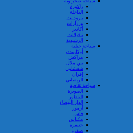
سياحة صحراوية
زاكورة
الداخلة
تارودانت
ورزازات
أكادير
تافيلالت
الرشيدية
سياحة جبلية
أوكايمدن
مراكش
بني ملال
شفشاون
إفران
الريصاني
سياحة ثقافية
الصويرة
الناظور
الدار البيضاء
أزمور
فاس
مكناس
خنيفرة
صفرو