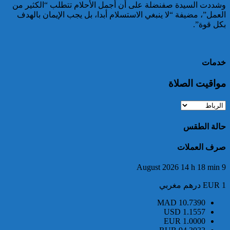
وشددت السيدة صفنضلة على أن أجمل الأحلام تتطلب “الكثير من
العمل”، مضيفة “لا ينبغي الاستسلام أبدا، بل يجب الإيمان بالهدف
خبير: “البيعة الإلكترونية” تكشف
بكل قوة”.
تحول الإرهاب الرقمي بعد تفكيك
خلية داعشية بتطوان
خدمات
مواقيت الصلاة
حالة الطقس
تركيا:القضاء يأمر بحبس رئيس
بلدية إسطنبول على ذمة التحقيق
صرف العملات
9 August 2026 14 h 18 min
EUR 1 درهم مغربي
MAD
10.7390
USD
1.1557
EUR
1.0000