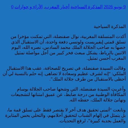
9 يونيو 2026
المذكرة السياحية
أخبار المغرب
,
الأراء و حوارات
0
تقديم 17 موقوفا على أنظار النيابة
العامة لدى محكمة الاستئناف
بالقنيطرة على إثر الأحداث التي
المذكرة السياحية
عرفتها منطقة سيدي الطيبي
أكدت المتسلقة المغربية، نوال صفنضلة، التي تمكنت مؤخرا من
كاريكاتير
تسلق قمتي إيفيريست ولوتسي دفعة واحدة، أن الاستقبال الذي
خصها به صاحب الجلالة الملك محمد السادس، نصره الله، اليوم
الاثنين بالرباط، يشكل مبعث فخر كبير من أجل مواصلة تمثيل
المغرب أحسن تمثيل.
وقالت السيدة صفنضلة، في تصريح للصحافة، عقب هذا الاستقبال
الملكي: “إنه لشرف عظيم وسعادة لا تضاهى. إنه حلم بالنسبة لي أن
موظف أمن يتقدم بشكاية لدى
أحظى بالاستقبال من طرف جلالة الملك”.
الوكيل العام للملك بمحكمة
الاستئناف بالدار البيضاء على
وأعربت السيدة صفنضلة، التي وشحها صاحب الجلالة بوسام
خلفية ادعاءات وهمية وجرائم
المكافأة الوطنية من درجة ضابط، عن عميق امتنانها لتشجيعات
مزعومة نسبها له حساب على
وتهانئ جلالة الملك، حفظه الله.
شبكات التواصل الاجتماعي
كاريكاتير
وتابعت “أتمنى تحقيق هدف آخر لا يقتصر فقط على تسلق قمة ما،
بل يتمثل في إلهام الشباب لتحقيق أحلامهم، والتحلي بحس المثابرة
والعمل بجدية كبيرة”، لرفع التحديات.