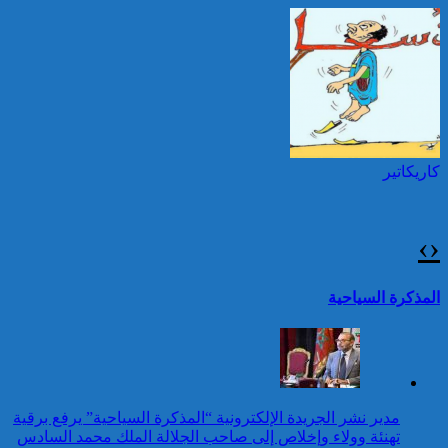
بمناسبة عيد العرش المجيد
حرائق الغابات : الاتحاد
الأوروبي يعبئ إمكانياته
توقيف شخصين هددا شرطيا
لدعم فرنسا والبرتغال
بسكينين خلال محاولة سرقة ليلا
بطنجة
كاريكاتير
برقية تهنئة إلى جلالة الملك
من رئيس إثيوبيا بمناسبة عيد
العرش المجيد
›
‹
25 قتيلا و2823 جريحا
حصيلة حوادث السير
تقرير: 67,7% من الأشخاص في
المذكرة السياحية
بالمناطق الحضرية خلال
وضعية إعاقة لم يبلغوا أي مستوى
الأسبوع المنصرم
دراسي
كاريكاتير
برقية تهنئة إلى جلالة الملك
مدير نشر الجريدة الإلكترونية “المذكرة السياحية” يرفع برقية
من الرئيس الانتقالي
تهنئة وولاء وإخلاص إلى صاحب الجلالة الملك محمد السادس