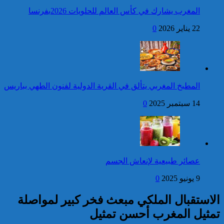
المجيد
المغرب يشارك في كأس العالم للحلويات 2026بفرنسا
فتح بحث للتحقق من الأفعال
22 يناير 2026
0
الإجرامية المنسوبة لأربع وعشرين
شخصا للاشتباه في تورطهم في
الامتناع عن القيام بعمل من أعمال
وظيفتهم بغرض الارتشاء
واستغلال النفوذ
كاريكاتير
برقية تهنئة إلى جلالة الملك
المطبخ المغربي يتألق في القرية الدولية لفنون الطهي بباريس
من رئيس مجلس وزراء
جمهورية أرمينيا بمناسبة عيد
14 سبتمبر 2025
0
العرش المجيد
إحصائيات مكافحة الجريمة ..
استمرار ارتفاع معدل الزجر
وتراجع مؤشرات الجريمة المقرونة
عصائر طبيعية لإنعاش الجسم
بالعنف
9 يونيو 2025
0
كاريكاتير
الاستقبال الملكي مبعث فخر كبير لمواصلة
تمثيل المغرب أحسن تمثيل