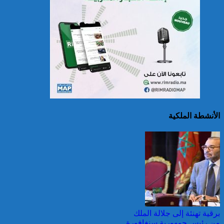
سريلانكا: إغلاق بعض
المدارس في مناطق جبلية
إثر فيضانات خلفت مصرع 5
أشخاص
الأنشطة الملكية
الصين تصدر إنذارين
لمواجهة العواصف المطيرة
وطقس شديد الحمل
الحراري
برقية تهنئة إلى جلالة الملك
من رئيس جمهورية سنغافورة