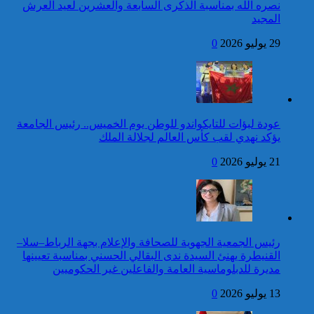
لجمهورية مالي، رئيس الدولة،
نصره الله بمناسبة الذكرى السابعة والعشرين لعيد العرش
بمناسبة عيد العرش المجيد
المجيد
24 قتيلا و2861 جريحا
حصيلة حوادث السير
29 يوليو 2026
0
المديرية العامة للأمن الوطني تؤكد
بالمناطق الحضرية خلال
أن الادعاءات التي نشرتها صحيفة
الأسبوع المنصرم
بريطانية بشأن “اعتقال” مواطن
بريطاني عارية من الصحة
كاريكاتير
عودة لبؤات للتايكواندو للوطن يوم الخميس.. رئيس الجامعة
برقية تهنئة إلى جلالة الملك
يؤكد نهدي لقب كأس العالم لجلالة الملك
من رئيس جمهورية النيجر
بمناسبة عيد العرش المجيد
21 يوليو 2026
0
42 قتيلا و3058 جريحا
حصيلة حوادث السير
توقيف شخص للاشتباه في تورطه
بالمناطق الحضرية خلال
في ارتكاب جريمة السرقة
الأسبوع المنصرم
المقرونة بالضرب والجرح المفضي
للموت كان ضحيتها مواطن أجنبي
رئيس الجمعية الجهوية للصحافة والإعلام بجهة الرباط–سلا–
بتارودانت
القنيطرة يهنئ السيدة ندى البقالي الحسني بمناسبة تعيينها
كاريكاتير
مديرة للدبلوماسية العامة والفاعلين غير الحكوميين
برقية تهنئة إلى جلالة الملك
13 يوليو 2026
0
من رئيس مجلس جمهورية
الطوغو بمناسبة عيد العرش