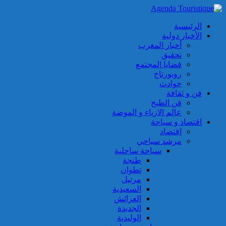
الرئيسية
الأخبار دولية
أخبار المغرب
تحقيق
قضايا المجتمع
روبورتاج
حوادث
فن و ثقافة
فن الطبخ
عالم الازياء و الموضة
اقتصاد و سياحة
اقتصاد
مرشد سياحي
سياحة ساحلية
طنجة
تطوان
مرتيل
السعيدية
العرائش
الجديدة
الوليدية