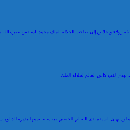
 تهنئة وولاء وإخلاص إلى صاحب الجلالة الملك محمد السادس نصره الله 
د نهدي لقب كأس العالم لجلالة الملك
طرة يهنئ السيدة ندى البقالي الحسني بمناسبة تعيينها مديرة للدبلوماس