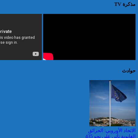
مذكرة TV
حوادث
الاتحاد الأوروبي: الحرائق
الغابوية تأتي على نحو 435