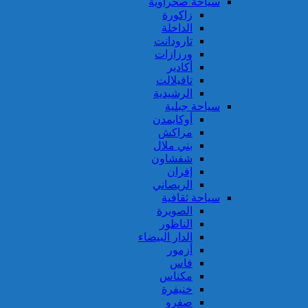
سياحة صحراوية
زاكورة
الداخلة
تارودانت
ورزازات
أكادير
تافيلالت
الرشيدية
سياحة جبلية
أوكايمدن
مراكش
بني ملال
شفشاون
إفران
الريصاني
سياحة ثقافية
الصويرة
الناظور
الدار البيضاء
أزمور
فاس
مكناس
خنيفرة
صفرو