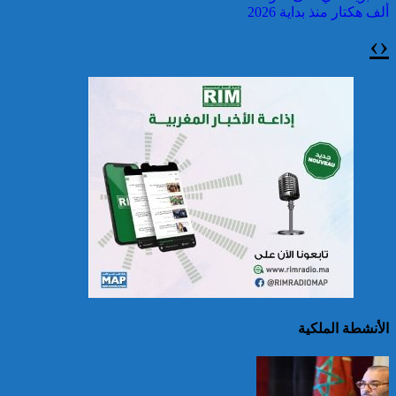
ألف هكتار منذ بداية 2026
›
‹
سريلانكا: إغلاق بعض
المدارس في مناطق جبلية
إثر فيضانات خلفت مصرع 5
أشخاص
الأنشطة الملكية
الصين تصدر إنذارين
لمواجهة العواصف المطيرة