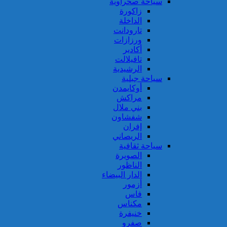
سياحة صحراوية
زاكورة
الداخلة
تارودانت
ورزازات
أكادير
تافيلالت
الرشيدية
سياحة جبلية
أوكايمدن
مراكش
بني ملال
شفشاون
إفران
الريصاني
سياحة ثقافية
الصويرة
الناظور
الدار البيضاء
أزمور
فاس
مكناس
خنيفرة
صفرو