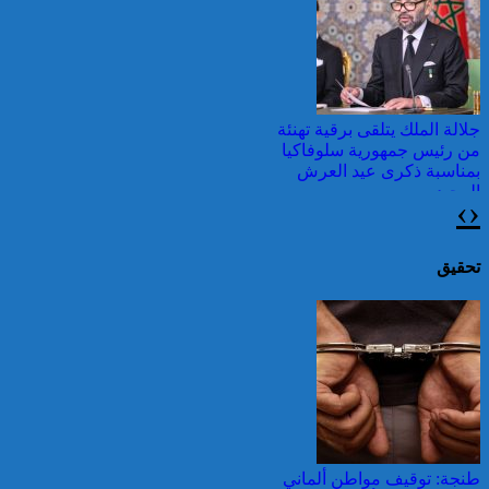
وطقس شديد الحمل
الحراري
جلالة الملك يتلقى برقية تهنئة
من رئيس جمهورية سلوفاكيا
بمناسبة ذكرى عيد العرش
المجيد
›
‹
اليونان: فرق الإطفاء تواصل
مكافحة حريق في شمال
غرب أثينا
تحقيق
عيد العرش: جلالة الملك
يتوصل ببرقية تهنئة من رئيس
الفلبين
قرابة ألف حريق في غابات
كندا وسحب الدخان تصل
طنجة: توقيف مواطن ألماني
إلى الشمال الشرقي