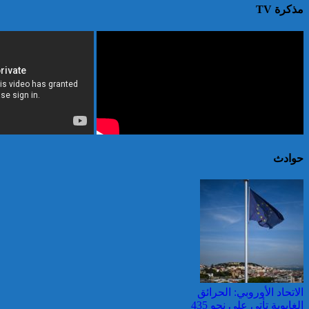
مذكرة TV
حوادث
الاتحاد الأوروبي: الحرائق
الغابوية تأتي على نحو 435