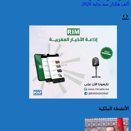
ألف هكتار منذ بداية 2026
›
‹
سريلانكا: إغلاق بعض
المدارس في مناطق جبلية
إثر فيضانات خلفت مصرع 5
أشخاص
الأنشطة الملكية
الصين تصدر إنذارين
لمواجهة العواصف المطيرة