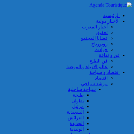
الرئيسية
الأخبار دولية
أخبار المغرب
تحقيق
قضايا المجتمع
روبورتاج
حوادث
فن و ثقافة
فن الطبخ
عالم الازياء و الموضة
اقتصاد و سياحة
اقتصاد
مرشد سياحي
سياحة ساحلية
طنجة
تطوان
مرتيل
السعيدية
العرائش
الجديدة
الوليدية