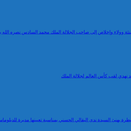
 تهنئة وولاء وإخلاص إلى صاحب الجلالة الملك محمد السادس نصره الله 
د نهدي لقب كأس العالم لجلالة الملك
طرة يهنئ السيدة ندى البقالي الحسني بمناسبة تعيينها مديرة للدبلوماس