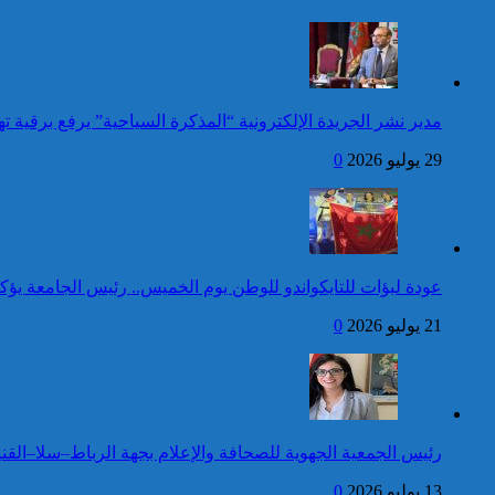
وضعية إعاقة لم يبلغوا أي مستوى
الأسبوع المنصرم
دراسي
كاريكاتير
عيد العرش: جلالة الملك
مدير نشر الجريدة الإلكترونية “المذكرة السياحية” يرفع برقية
يتلقى برقية تهنئة من رئيس
أوكرانيا
29 يوليو 2026
0
24 قتيلا و2861 جريحا
حصيلة حوادث السير
المديرية العامة للأمن الوطني تؤكد
بالمناطق الحضرية خلال
أن الادعاءات التي نشرتها صحيفة
الأسبوع المنصرم
بريطانية بشأن “اعتقال” مواطن
بريطاني عارية من الصحة
عودة لبؤات للتايكواندو للوطن يوم الخميس.. رئيس الجامعة يؤك
21 يوليو 2026
0
كاريكاتير
جلالة الملك يتوصل ببرقية
تهنئة من الوزير الأول لسانت
لوسيا بمناسبة عيد العرش
المجيد
42 قتيلا و3058 جريحا
رئيس الجمعية الجهوية للصحافة والإعلام بجهة الرباط–سلا–القني
حصيلة حوادث السير
توقيف شخص للاشتباه في تورطه
بالمناطق الحضرية خلال
في ارتكاب جريمة السرقة
13 يوليو 2026
0