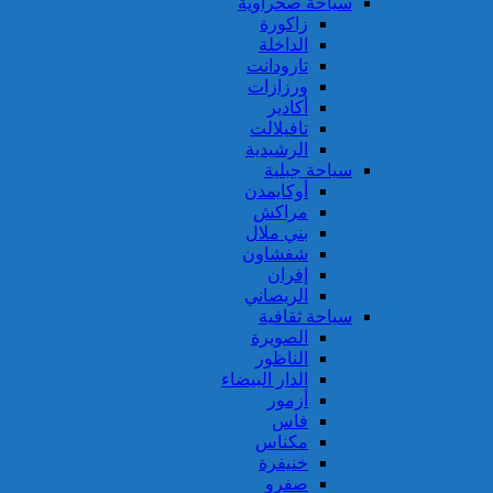
سياحة صحراوية
زاكورة
الداخلة
تارودانت
ورزازات
أكادير
تافيلالت
الرشيدية
سياحة جبلية
أوكايمدن
مراكش
بني ملال
شفشاون
إفران
الريصاني
سياحة ثقافية
الصويرة
الناظور
الدار البيضاء
أزمور
فاس
مكناس
خنيفرة
صفرو