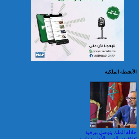
سريلانكا: إغلاق بعض
المدارس في مناطق جبلية
إثر فيضانات خلفت مصرع 5
أشخاص
الأنشطة الملكية
الصين تصدر إنذارين
لمواجهة العواصف المطيرة
وطقس شديد الحمل
الحراري
جلالة الملك يتوصل ببرقية
تهنئة من الوزير الأول لسانت