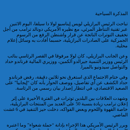
تقديم 17 موقوفا على أنظار النيابة
المذكرة السياحية
العامة لدى محكمة الاستئناف
بالقنيطرة على إثر الأحداث التي
تباحث الرئيس البرازيلي لويس إيناسيو لولا دا سيلفا، اليوم الاثنين
عرفتها منطقة سيدي الطيبي
عبر تقنية التناظر المرئي، مع نظيره الأمريكي دونالد ترامب من أجل
تخفيف التوترات الناتجة عن قرار واشنطن الرفع من الرسوم
الجمركية على الصادرات البرازيلية، حسبما أفادت به وسائل إعلام
كاريكاتير
محلية.
وعن الجانب البرازيلي، كان لولا مرفوقا في القصر الرئاسي بنائب
الرئيس ووزير التنمية جيرالدو ألكمين، ووزيري المالية فرناندو حداد
والتواصل سيدونيو بالميرا.
موظف أمن يتقدم بشكاية لدى
وفي ختام الاجتماع الذي استغرق نحو ثلاثين دقيقة، رفض فرناندو
الوكيل العام للملك بمحكمة
حداد الكشف عن أي تفاصيل، ووصف الحوار بأنه كان “إيجابيا” على
الاستئناف بالدار البيضاء على
الصعيد الاقتصادي، في انتظار إصدار بيان رسمي من الرئاسة.
خلفية ادعاءات وهمية وجرائم
مزعومة نسبها له حساب على
وشهدت العلاقات بين البلدين توترات في الفترة الأخيرة على إثر
شبكات التواصل الاجتماعي
إعلان ترامب زيادة بنسبة 50 على العديد من المنتجات البرازيلية،
كاريكاتير
خاصة القهوة واللحوم وبعض الفواكه، دخلت حيز التنفيذ في 6 غشت
الماضي.
وبرر الرئيس الأمريكي هذا الإجراء بإدانة “حملة شعواء” وما اعتبره