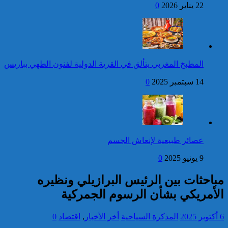
22 يناير 2026
0
فتح بحث للتحقق من الأفعال
الإجرامية المنسوبة لأربع وعشرين
شخصا للاشتباه في تورطهم في
الامتناع عن القيام بعمل من أعمال
وظيفتهم بغرض الارتشاء
المطبخ المغربي يتألق في القرية الدولية لفنون الطهي بباريس
واستغلال النفوذ
كاريكاتير
14 سبتمبر 2025
0
برقية تهنئة إلى جلالة الملك
من الأمين العام لمنظمة
التعاون الإسلامي بمناسبة عيد
العرش المجيد
إحصائيات مكافحة الجريمة ..
عصائر طبيعية لإنعاش الجسم
استمرار ارتفاع معدل الزجر
وتراجع مؤشرات الجريمة المقرونة
9 يونيو 2025
0
بالعنف
مباحثات بين الرئيس البرازيلي ونظيره
كاريكاتير
الأمريكي بشأن الرسوم الجمركية
6 أكتوبر 2025
المذكرة السياحية
أخر الأخبار
,
اقتصاد
0