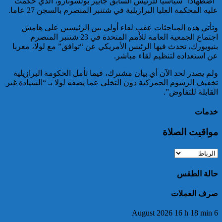
“اضطهادا” سياسيا للرئيس السابق جايير بولسونارو، الذي حكمت
عليه المحكمة العليا البرازيلية في شتنبر المنصرم بالسجن 27 عاما.
خبير: “البيعة الإلكترونية” تكشف
تحول الإرهاب الرقمي بعد تفكيك
وتأتي هذه المباحثات عقب لقاء أولي بين الرئيسين على هامش
خلية داعشية بتطوان
اجتماع الجمعية العامة للأمم المتحدة في 23 شتنبر المنصرم
بنيويورك، تحدث فيها الرئيس الأمريكي عن “توافق” مع لولا، معربا
عن استعداده لتنظيم لقاء مباشر.
ولم يصدر لحد الآن أي بيان مشترك، فيما تأمل الحكومة البرازيلية
تخفيف الرسوم الجمركية دون التخلي عما يصفه لولا بـ “السيادة غير
القابلة للتفاوض”.
خدمات
تركيا:القضاء يأمر بحبس رئيس
مواقيت الصلاة
بلدية إسطنبول على ذمة التحقيق
حالة الطقس
صرف العملات
6 August 2026 16 h 18 min