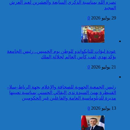
جمهورية ليتوانيا
نصره الله بمناسبة الذكرى السابعة والعشرين لعيد العرش
المجيد
24 قتيلا و2861 جريحا
حصيلة حوادث السير
29 يوليو 2026
0
المديرية العامة للأمن الوطني تؤكد
بالمناطق الحضرية خلال
أن الادعاءات التي نشرتها صحيفة
الأسبوع المنصرم
بريطانية بشأن “اعتقال” مواطن
بريطاني عارية من الصحة
كاريكاتير
عودة لبؤات للتايكواندو للوطن يوم الخميس.. رئيس الجامعة
برقية تهنئة إلى جلالة الملك
يؤكد نهدي لقب كأس العالم لجلالة الملك
من رئيس جمهورية الرأس
الأخضر بمناسبة عيد العرش
21 يوليو 2026
0
42 قتيلا و3058 جريحا
حصيلة حوادث السير
توقيف شخص للاشتباه في تورطه
بالمناطق الحضرية خلال
رئيس الجمعية الجهوية للصحافة والإعلام بجهة الرباط–سلا–
في ارتكاب جريمة السرقة
الأسبوع المنصرم
القنيطرة يهنئ السيدة ندى البقالي الحسني بمناسبة تعيينها
المقرونة بالضرب والجرح المفضي
مديرة للدبلوماسية العامة والفاعلين غير الحكوميين
للموت كان ضحيتها مواطن أجنبي
بتارودانت
13 يوليو 2026
0
كاريكاتير
برقية تهنئة إلى جلالة الملك
من رئيس غانا بمناسبة عيد
العرش