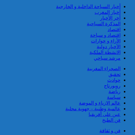
توقيف مواطن فرنسي من أصول
أخبار السياحة الداخلية و الخارجية
تونسية موضوع أمر دولي بإلقاء
أخبار المغرب
القبض صادر عن السلطات
أخر الأخبار
القضائية الفرنسية
المذكرة السياحية
اقتصاد
اقتصاد و سياحة
الأراء و حوارات
الأخبار دولية
الانشطة الملكية
مرشد سياحي
الصحراء المغربية
إيفاد لجنة للبحث في ملابسات
تحقيق
وفاة 5 أشخاص بورش بناء سد
حوادث
المختار السوسي
روبورتاج
رياضة
سياسة
عالم الازياء و الموضة
عالمية وطنية – جهوية محلية
عين على أفريقيا
فن الطبخ
فن و ثقافة