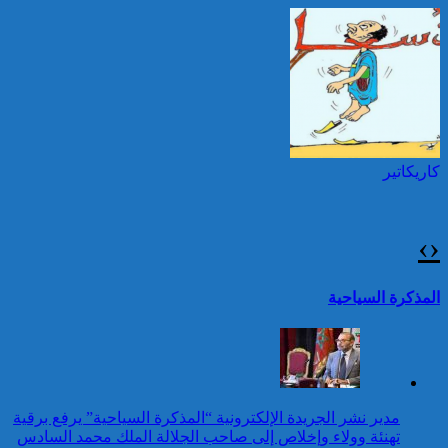
مقدونيا الشمالية بمناسبة عيد
العرش المجيد
حرائق الغابات : الاتحاد
الأوروبي يعبئ إمكانياته
توقيف شخصين هددا شرطيا
لدعم فرنسا والبرتغال
بسكينين خلال محاولة سرقة ليلا
بطنجة
كاريكاتير
عيد العرش: جلالة الملك
يتوصل ببرقية تهنئة من رئيس
جمهورية أوزبكستان
›
‹
25 قتيلا و2823 جريحا
حصيلة حوادث السير
تقرير: 67,7% من الأشخاص في
المذكرة السياحية
بالمناطق الحضرية خلال
وضعية إعاقة لم يبلغوا أي مستوى
الأسبوع المنصرم
دراسي
كاريكاتير
عيد العرش: جلالة الملك
مدير نشر الجريدة الإلكترونية “المذكرة السياحية” يرفع برقية
يتوصل ببرقية تهنئة من رئيس
تهنئة وولاء وإخلاص إلى صاحب الجلالة الملك محمد السادس