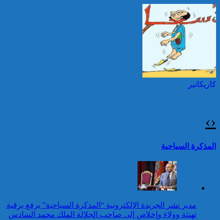
السلام بمناسبة ذكرى عيد
العرش المجيد
حرائق الغابات : الاتحاد
الأوروبي يعبئ إمكانياته
توقيف شخصين هددا شرطيا
لدعم فرنسا والبرتغال
بسكينين خلال محاولة سرقة ليلا
بطنجة
كاريكاتير
جلالة الملك يتوصل ببرقية
تهنئة من رئيسة جمهورية
بلغاريا بمناسبة عيد العرش
›
‹
المجيد
25 قتيلا و2823 جريحا
حصيلة حوادث السير
تقرير: 67,7% من الأشخاص في
المذكرة السياحية
بالمناطق الحضرية خلال
وضعية إعاقة لم يبلغوا أي مستوى
الأسبوع المنصرم
دراسي
كاريكاتير
عيد العرش: جلالة الملك
مدير نشر الجريدة الإلكترونية “المذكرة السياحية” يرفع برقية
يتلقى برقية تهنئة من رئيس
تهنئة وولاء وإخلاص إلى صاحب الجلالة الملك محمد السادس