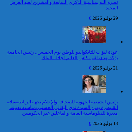
أوكرانيا
نصره الله بمناسبة الذكرى السابعة والعشرين لعيد العرش
المجيد
24 قتيلا و2861 جريحا
حصيلة حوادث السير
29 يوليو 2026
0
المديرية العامة للأمن الوطني تؤكد
بالمناطق الحضرية خلال
أن الادعاءات التي نشرتها صحيفة
الأسبوع المنصرم
بريطانية بشأن “اعتقال” مواطن
بريطاني عارية من الصحة
كاريكاتير
عودة لبؤات للتايكواندو للوطن يوم الخميس.. رئيس الجامعة
جلالة الملك يتوصل ببرقية
يؤكد نهدي لقب كأس العالم لجلالة الملك
تهنئة من الوزير الأول لسانت
لوسيا بمناسبة عيد العرش
21 يوليو 2026
0
المجيد
42 قتيلا و3058 جريحا
حصيلة حوادث السير
توقيف شخص للاشتباه في تورطه
بالمناطق الحضرية خلال
في ارتكاب جريمة السرقة
الأسبوع المنصرم
المقرونة بالضرب والجرح المفضي
للموت كان ضحيتها مواطن أجنبي
رئيس الجمعية الجهوية للصحافة والإعلام بجهة الرباط–سلا–
بتارودانت
القنيطرة يهنئ السيدة ندى البقالي الحسني بمناسبة تعيينها
كاريكاتير
مديرة للدبلوماسية العامة والفاعلين غير الحكوميين
جلالة الملك يتوصل ببرقية
13 يوليو 2026
0
تهنئة من رئيسة جمهورية
تنزانيا المتحدة بمناسبة عيد