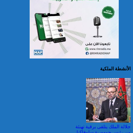
سريلانكا: إغلاق بعض
المدارس في مناطق جبلية
إثر فيضانات خلفت مصرع 5
أشخاص
الأنشطة الملكية
الصين تصدر إنذارين
لمواجهة العواصف المطيرة
وطقس شديد الحمل
الحراري
جلالة الملك يتلقى برقية تهنئة
من رئيس جمهورية سلوفاكيا