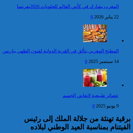
المغرب يشارك في كأس العالم للحلويات 2026بفرنسا
فتح بحث للتحقق من الأفعال
22 يناير 2026
0
الإجرامية المنسوبة لأربع وعشرين
شخصا للاشتباه في تورطهم في
الامتناع عن القيام بعمل من أعمال
وظيفتهم بغرض الارتشاء
واستغلال النفوذ
كاريكاتير
عيد العرش: جلالة الملك
المطبخ المغربي يتألق في القرية الدولية لفنون الطهي بباريس
يتوصل ببرقية تهنئة من رئيس
جمهورية ليتوانيا
14 سبتمبر 2025
0
إحصائيات مكافحة الجريمة ..
استمرار ارتفاع معدل الزجر
وتراجع مؤشرات الجريمة المقرونة
عصائر طبيعية لإنعاش الجسم
بالعنف
9 يونيو 2025
0
كاريكاتير
برقية تهنئة من جلالة الملك إلى رئيس
الفيتنام بمناسبة العيد الوطني لبلاده