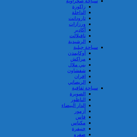
سياحة صحراوية
زاكورة
الداخلة
تارودانت
ورزازات
أكادير
تافيلالت
الرشيدية
سياحة جبلية
أوكايمدن
مراكش
بني ملال
شفشاون
إفران
الريصاني
سياحة ثقافية
الصويرة
الناظور
الدار البيضاء
أزمور
فاس
مكناس
خنيفرة
صفرو