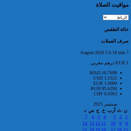
مواقيت الصلاة
خبير: “البيعة الإلكترونية” تكشف
تحول الإرهاب الرقمي بعد تفكيك
خلية داعشية بتطوان
حالة الطقس
صرف العملات
7 August 2026 5 h 18 min
EUR 1 درهم مغربي
MAD
10.7698
تركيا:القضاء يأمر بحبس رئيس
USD
1.1522
بلدية إسطنبول على ذمة التحقيق
EUR
1.0000
RUB
95.6294
CHF
0.9363
سبتمبر 2025
ن
ث
أرب
خ
ج
س
د
7
6
5
4
3
2
1
14
13
12
11
10
9
8
21
20
19
18
17
16
15