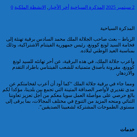
2 سبتمبر 2025
المذكرة السياحية
أخر الأخبار
,
الانشطة الملكية
0
تقديم 17 موقوفا على أنظار النيابة
العامة لدى محكمة الاستئناف
بالقنيطرة على إثر الأحداث التي
المذكرة السياحية
عرفتها منطقة سيدي الطيبي
الرباط – بعث صاحب الجلالة الملك محمد السادس برقية تهنئة إلى
كاريكاتير
فخامة السيد لونغ كوونغ، رئيس جمهورية الفيتنام الاشتراكية، وذلك
بمناسبة العيد الوطني لبلاده.
وأعرب جلالة الملك، في هذه البرقية، عن أحر تهانئه للسيد لونغ
كوونغ، مقرونة بأصدق متمنياته للشعب الفيتنامي باطراد التقدم
والازدهار.
موظف أمن يتقدم بشكاية لدى
ومما جاء في برقية جلالة الملك “كما أود أن أعرب لفخامتكم عن
الوكيل العام للملك بمحكمة
مدى تقديري لأواصر الصداقة المتينة التي تجمع بين بلدينا، مؤكدا لكم
الاستئناف بالدار البيضاء على
بالغ حرصي على مواصلة العمل سويا معكم من أجل تعزيز تعاوننا
خلفية ادعاءات وهمية وجرائم
الثنائي ومنحه المزيد من التنوع في مختلف المجالات، بما يرقى إلى
مزعومة نسبها له حساب على
مستوى الطموحات المشتركة لشعبينا الصديقين”.
شبكات التواصل الاجتماعي
كاريكاتير
خدمات