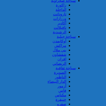
سياحة صحراوية
زاكورة
الداخلة
تارودانت
ورزازات
أكادير
تافيلالت
الرشيدية
سياحة جبلية
أوكايمدن
مراكش
بني ملال
شفشاون
إفران
الريصاني
سياحة ثقافية
الصويرة
الناظور
الدار البيضاء
أزمور
فاس
مكناس
خنيفرة
صفرو