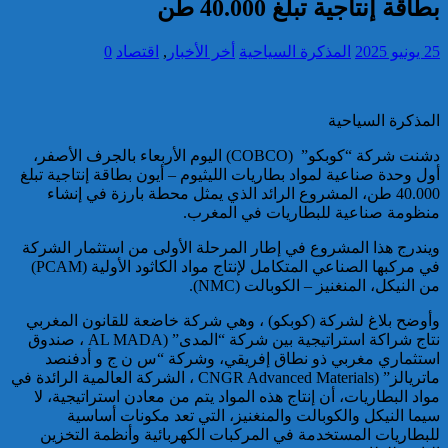
بطاقة إنتاجية تبلغ 40.000 طن
تقديم 17 موقوفا على أنظار النيابة
25 يونيو 2025
المذكرة السياحية
أخر الأخبار
,
اقتصاد
0
العامة لدى محكمة الاستئناف
بالقنيطرة على إثر الأحداث التي
عرفتها منطقة سيدي الطيبي
المذكرة السياحية
كاريكاتير
دشنت شركة “كوبكو” (COBCO) اليوم الأربعاء بالجرف الأصفر،
أول وحدة صناعية لمواد بطاريات الليثيوم – أيون بطاقة إنتاجية تبلغ
40.000 طن، المشروع الرائد الذي يمثل محطة بارزة في إنشاء
منظومة صناعية للبطاريات في المغرب.
ويندرج هذا المشروع في إطار المرحلة الأولى من استثمار الشركة
موظف أمن يتقدم بشكاية لدى
في مركبها الصناعي المتكامل لإنتاج مواد الكاثود الأولية (PCAM)
الوكيل العام للملك بمحكمة
من النيكل، المنغنيز – الكوبالت (NMC).
الاستئناف بالدار البيضاء على
خلفية ادعاءات وهمية وجرائم
وأوضح بلاغ لشركة (كوبكو) ، وهي شركة خاضعة للقانون المغربي
مزعومة نسبها له حساب على
نتاج شراكة استراتيجية بين شركة “المدى” (AL MADA ، صندوق
شبكات التواصل الاجتماعي
استثماري مغربي ذو نطاق إفريقي، وشركة “س ن ج و أدفنصد
كاريكاتير
ماتريالز” (CNGR Advanced Materials ، الشركة العالمية الرائدة في
مواد البطاريات، أن إنتاج هذه المواد يتم من معادن استراتيجية، لا
سيما النيكل والكوبالت والمنغنيز، التي تعد مكونات أساسية
للبطاريات المستخدمة في المركبات الكهربائية وأنظمة التخزين