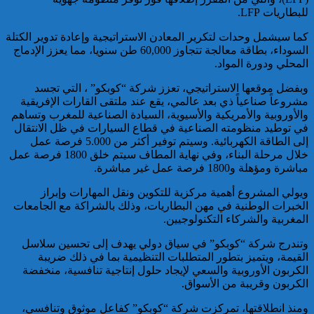
للبطاريات LFP.
تفكيك خلية إرهابية مرتبطة بالفرع
الإفريقي ل”داعش”: ضبط عبوة
كما سيشمل وحدات لتكرير المعادن الاستراتيجية وإعادة تدوير الكتلة
ناسفة إضافية في طور التركيب
السوداء، بطاقة معالجة تتجاوز 60,000 طن سنويا، مما يعزز الإدماج
بضواحي الرباط
المحلي ودورة المواد.
وبفضل موقعها الاستراتيجي، تعزز شركة “كوبكو” ، التي تجسد
مشروعاً صناعياً ذي بعد عالمي، يقع عند ملتقى القارات الإفريقية
والأوروبية والأمريكية والأسيوية، السيادة الصناعية للمغرب وتساهم
في توطيد منظومته الصناعية في قطاع السيارات في ظل الانتقال
إلى الطاقة الكهربائية. وسيتم توفير أكثر من 5.000 فرصة عمل
خلال مرحلة البناء، وفي نهاية المطاف سيتم خلق 1800 فرصة عمل
مباشرة ومؤهلة و1800 فرصة عمل غير مباشرة.
إحباط مخطط إرهابي بالغ
الخطورة كان يستهدف المغرب
ويولي المشروع أهمية مركزية للتكوين ونقل المهارات وإبراز
بتكليف وتحريض مباشر من قيادي
الخبرات الوطنية في مهن البطاريات، وذلك بالشراكة مع الجامعات
بارز في تنظيم “داعش” بمنطقة
المغربية والشركاء التكنولوجيين.
الساحل الإفريقي
وتندرج شركة “كوبكو” في سياق دولي يهدف إلى تحسين سلاسل
القيمة، ويتميز بتطور المتطلبات التنظيمية بما في ذلك ضريبة
الكربون الأوروبية والسعي لإيجاد حلول إنتاجية تنافسية، منخفضة
الكربون وقريبة من الأسواق.
ومنذ انطلاقتها، تمركزت شركة “كوبكو” كفاعل موثوق وتنافسي،