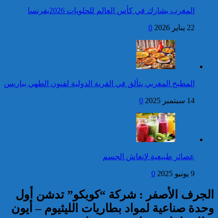
العرش المجيد
المغرب يشارك في كأس العالم للحلويات 2026بفرنسا
فتح بحث للتحقق من الأفعال
22 يناير 2026
0
الإجرامية المنسوبة لأربع وعشرين
شخصا للاشتباه في تورطهم في
الامتناع عن القيام بعمل من أعمال
وظيفتهم بغرض الارتشاء
واستغلال النفوذ
كاريكاتير
برقية تهنئة إلى جلالة الملك
المطبخ المغربي يتألق في القرية الدولية لفنون الطهي بباريس
من الرئيس الفرنسي إيمانويل
ماكرون بمناسبة عيد العرش
14 سبتمبر 2025
0
المجيد
إحصائيات مكافحة الجريمة ..
استمرار ارتفاع معدل الزجر
وتراجع مؤشرات الجريمة المقرونة
عصائر طبيعية لإنعاش الجسم
بالعنف
9 يونيو 2025
0
كاريكاتير
الجرف الأصفر : شركة “كوبكو” تدشن أول
وحدة صناعية لمواد بطاريات الليثيوم – أيون