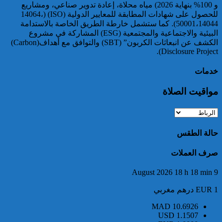
توقيف مواطن أجنبي مبحوث عنه
و 100% بنهاية 2026) مياه محلاة، إعادة تدوير صناعي، ومشاريع
بموجب أمر دولي بإلقاء القبض
للحصول على شهادات المطابقة للمعايير الدولية (ISO) (14064،
بمراكش
50001،14044). كما ستشمل خارطة الطريق الخاصة بالاستدامة
البيئية والاجتماعية والمجتمعية (ESG) المشاركة في مشروع
الكشف عن انبعاثات الكربون” (SBT) والتوافق مع أهداف(Carbon)
Disclosure Project).
خدمات
مواقيت الصلاة
إدارة السجن المحلي واد زم تفند
مزاعم بخصوص وفاة سجين
حالة الطقس
صرف العملات
9 August 2026 18 h 18 min
EUR 1 درهم مغربي
MAD
10.6926
USD
1.1507
إجهاض محاولة لتهريب أزيد من