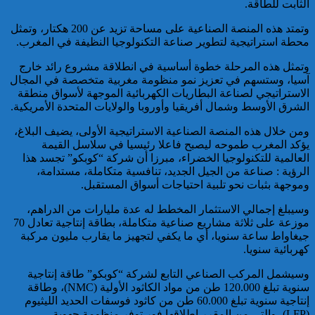
الثابت للطاقة.
خبير: “البيعة الإلكترونية” تكشف
وتمتد هذه المنصة الصناعية على مساحة تزيد عن 200 هكتار، وتمثل
تحول الإرهاب الرقمي بعد تفكيك
محطة استراتيجية لتطوير صناعة التكنولوجيا النظيفة في المغرب.
خلية داعشية بتطوان
وتمثل هذه المرحلة خطوة أساسية في انطلاقة مشروع رائد خارج
آسيا، وستسهم في تعزيز نمو منظومة مغربية متخصصة في المجال
الاستراتيجي لصناعة البطاريات الكهربائية الموجهة لأسواق منطقة
الشرق الأوسط وشمال أفريقيا وأوروبا والولايات المتحدة الأمريكية.
ومن خلال هذه المنصة الصناعية الاستراتيجية الأولى، يضيف البلاغ،
يؤكد المغرب طموحه ليصبح فاعلا رئيسيا في سلاسل القيمة
العالمية للتكنولوجيا الخضراء، مبرزا أن شركة “كوبكو” تجسد هذا
الرؤية : صناعة من الجيل الجديد، تنافسية متكاملة، مستدامة،
تركيا:القضاء يأمر بحبس رئيس
وموجهة بثبات نحو تلبية احتياجات أسواق المستقبل.
بلدية إسطنبول على ذمة التحقيق
وسيبلغ إجمالي الاستثمار المخطط له عدة مليارات من الدراهم،
موزعة على ثلاثة مشاريع صناعية متكاملة، بطاقة إنتاجية تعادل 70
جيغاواط ساعة سنويا، أي ما يكفي لتجهيز ما يقارب مليون مركبة
كهربائية سنويا.
وسيشمل المركب الصناعي التابع لشركة “كوبكو” طاقة إنتاجية
سنوية تبلغ 120.000 طن من مواد الكاثود الأولية (NMC)، وطاقة
إنتاجية سنوية تبلغ 60.000 طن من كاثود فوسفات الحديد الليثيوم
(LFP)، والتي من المقرر إطلاقها فور توفر منظومة جهوية