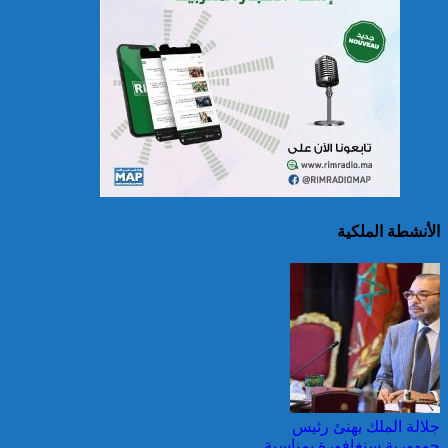
سريلانكا: إغلاق بعض
المدارس في مناطق جبلية
إثر فيضانات خلفت مصرع 5
أشخاص
الأنشطة الملكية
الصين تصدر إنذارين
لمواجهة العواصف المطيرة
وطقس شديد الحمل
الحراري
جلالة الملك يهنئ رئيس
جمهورية سنغافورة بمناسبة