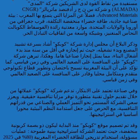
مستفيدة من نقاط القوة لدى الشريكين شركة “المدى”
توقيف مواطن فرنسي من أصول
(ALMADA) و شركة س ن ج ر أدفنصد ماتريالز” (CNGR
تونسية موضوع أمر دولي بإلقاء
Advanced Materials، فضلاً عن المزايا التي يتمتع بها المغرب : بيئة
القبض صادر عن السلطات
صناعية جاذبة، طاقة خضراء منخفضة التكلفة، قرب جغرافي من
القضائية الفرنسية
أوروبا والولايات المتحدة، موارد معدنية رائدة (الفوسفاط الكوبالت
النحاس المنغنيز، وشبكة واسعة من اتفاقيات التبادل الحر.
وذكر البلاغ أن مجلس إدارة شركة “كوبكو” أشاد بسرعة تشييد
المصنع وبدء تشغيله، حيث تم إنجازه في أقل من سنة منذ بدء
أشغال البناء، مما يمثل إنجازا صناعيا هاما. وهكذا، تبرهن شركة
“كوبكو” على المنافسة على الصعيد العالمي وفي زمن قياسي. كما
تؤكد على أن البيئة المغربية تسمح باحتضان وتطوير قطاع تكنولوجي
إيفاد لجنة للبحث في ملابسات
متقدم ومتكامل محليا وقادر على المنافسة على الصعيد العالمي
وفاة 5 أشخاص بورش بناء سد
وفي زمن قياسي.
المختار السوسي
وفي صناعة تعتمد على الابتكار، تدعم شركة “كوبكو” عملائها من
خلال تقديم حلول تقنية متطورة توفر مزايا تنافسية حقيقية. ويعزز
سعي الشركة المستمر نحو التميز العملي والصناعي من قدراتهم
التنافسية، مع الحرص على جعل استدامة النظم البيئية محورا
أساسيا في استراتيجيتها.
وقد تم تصميم موقع “كوبكو” منذ البداية ليكون ذو بصمة كربونية
منخفضة، حيث تعتمد الشركة استراتيجية بينية طموحة : عمليات
مسؤولة، استخدام تدريجي للطاقة الخضراء المغربية (80% في 2025