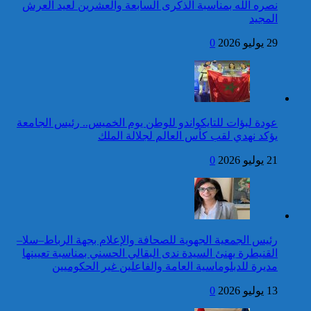
العرش المجيد
نصره الله بمناسبة الذكرى السابعة والعشرين لعيد العرش
المجيد
24 قتيلا و2861 جريحا
حصيلة حوادث السير
29 يوليو 2026
0
المديرية العامة للأمن الوطني تؤكد
بالمناطق الحضرية خلال
أن الادعاءات التي نشرتها صحيفة
الأسبوع المنصرم
بريطانية بشأن “اعتقال” مواطن
بريطاني عارية من الصحة
كاريكاتير
عودة لبؤات للتايكواندو للوطن يوم الخميس.. رئيس الجامعة
برقية تهنئة إلى جلالة الملك
يؤكد نهدي لقب كأس العالم لجلالة الملك
من الرئيس الانتقالي
لجمهورية مالي، رئيس الدولة،
21 يوليو 2026
0
بمناسبة عيد العرش المجيد
42 قتيلا و3058 جريحا
حصيلة حوادث السير
توقيف شخص للاشتباه في تورطه
بالمناطق الحضرية خلال
في ارتكاب جريمة السرقة
الأسبوع المنصرم
المقرونة بالضرب والجرح المفضي
للموت كان ضحيتها مواطن أجنبي
رئيس الجمعية الجهوية للصحافة والإعلام بجهة الرباط–سلا–
بتارودانت
القنيطرة يهنئ السيدة ندى البقالي الحسني بمناسبة تعيينها
كاريكاتير
مديرة للدبلوماسية العامة والفاعلين غير الحكوميين
برقية تهنئة إلى جلالة الملك
13 يوليو 2026
0
من رئيس جمهورية النيجر
بمناسبة عيد العرش المجيد