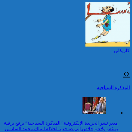
العرش المجيد
حرائق الغابات : الاتحاد
الأوروبي يعبئ إمكانياته
توقيف شخصين هددا شرطيا
لدعم فرنسا والبرتغال
بسكينين خلال محاولة سرقة ليلا
بطنجة
كاريكاتير
برقية تهنئة إلى جلالة الملك
من رئيسة جمهورية البيرو
بمناسبة عيد العرش المجيد
›
‹
25 قتيلا و2823 جريحا
حصيلة حوادث السير
تقرير: 67,7% من الأشخاص في
المذكرة السياحية
بالمناطق الحضرية خلال
وضعية إعاقة لم يبلغوا أي مستوى
الأسبوع المنصرم
دراسي
كاريكاتير
برقية تهنئة إلى جلالة الملك
مدير نشر الجريدة الإلكترونية “المذكرة السياحية” يرفع برقية
من رئيس إثيوبيا بمناسبة عيد
تهنئة وولاء وإخلاص إلى صاحب الجلالة الملك محمد السادس