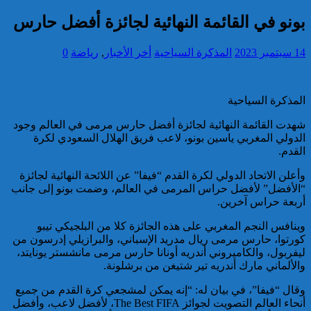
واستغلال النفوذ
كاريكاتير
بونو في القائمة النهائية لجائزة أفضل حارس
برقية تهنئة إلى جلالة الملك
من الأمين العام لمنظمة
التعاون الإسلامي بمناسبة عيد
14 سبتمبر 2023
المذكرة السياحية
أخر الأخبار
,
رياضة
0
العرش المجيد
إحصائيات مكافحة الجريمة ..
المذكرة السياحية
استمرار ارتفاع معدل الزجر
وتراجع مؤشرات الجريمة المقرونة
شهدت القائمة النهائية لجائزة أفضل حارس مرمى في العالم وجود
بالعنف
الدولي المغربي ياسين بونو، لاعب فريق الهلال السعودي لكرة
القدم.
كاريكاتير
وأعلن الاتحاد الدولي لكرة القدم “فيفا” عن اللائحة النهائية لجائزة
“الأفضل” لأفضل حراس المرمى في العالم، وضمت بونو إلى جانب
أربعة حراس آخرين.
وينافس النجم المغربي على هذه الجائزة كلا من البلجيكي تيبو
كورتوا، حارس مرمى ريال مدريد الإسباني، والبرازيلي إدرسون من
تقديم 17 موقوفا على أنظار النيابة
ليفربول، والكاميروني أندريه أونانا حارس مرمى مانشستر يونايتد،
العامة لدى محكمة الاستئناف
والألماني مارك أندريه تير شتيغن من برشلونة.
بالقنيطرة على إثر الأحداث التي
عرفتها منطقة سيدي الطيبي
وقال “فيفا”، في بيان له: “إنه يمكن لمشجعي كرة القدم من جميع
أنحاء العالم التصويت لجوائز The Best FIFA، لأفضل لاعب، وأفضل