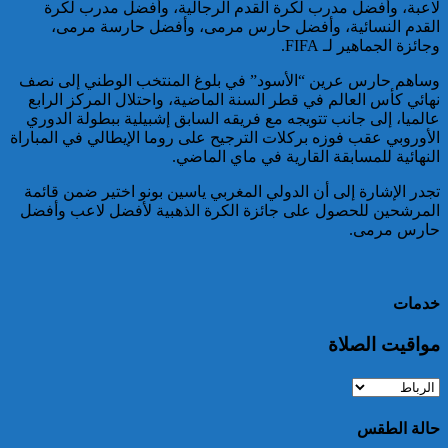
كاريكاتير
لاعبة، وأفضل مدرب لكرة القدم الرجالية، وأفضل مدرب لكرة
القدم النسائية، وأفضل حارس مرمى، وأفضل حارسة مرمى،
وجائزة الجماهير لـ FIFA.
وساهم حارس عرين “الأسود” في بلوغ المنتخب الوطني إلى نصف
نهائي كأس العالم في قطر السنة الماضية، واحتلال المركز الرابع
عالميا، إلى جانب تتويجه مع فريقه السابق إشبيلية ببطولة الدوري
موظف أمن يتقدم بشكاية لدى
الأوروبي عقب فوزه بركلات الترجيح على روما الإيطالي في المباراة
الوكيل العام للملك بمحكمة
النهائية للمسابقة القارية في ماي الماضي.
الاستئناف بالدار البيضاء على
خلفية ادعاءات وهمية وجرائم
تجدر الإشارة إلى أن الدولي المغربي ياسين بونو اختير ضمن قائمة
مزعومة نسبها له حساب على
المرشحين للحصول على جائزة الكرة الذهبية لأفضل لاعب وأفضل
شبكات التواصل الاجتماعي
كاريكاتير
حارس مرمى.
خدمات
مواقيت الصلاة
خبير: “البيعة الإلكترونية” تكشف
تحول الإرهاب الرقمي بعد تفكيك
خلية داعشية بتطوان
حالة الطقس