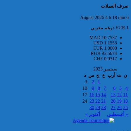
صرف العملات
6 August 2026 4 h 18 min
EUR 1 درهم مغربي
تركيا:القضاء يأمر بحبس رئيس
MAD
10.7537
بلدية إسطنبول على ذمة التحقيق
USD
1.1555
EUR
1.0000
RUB
93.5674
CHF
0.9317
سبتمبر 2023
ن
ث
أرب
خ
ج
س
د
3
2
1
10
9
8
7
6
5
4
17
16
15
14
13
12
11
تفكيك خلية إرهابية مرتبطة بالفرع
24
23
22
21
20
19
18
الإفريقي ل”داعش”: ضبط عبوة
30
29
28
27
26
25
ناسفة إضافية في طور التركيب
« أغسطس
أكتوبر »
بضواحي الرباط