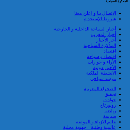
المذكرة السياحية
الاتصال بنا و اعلن معنا
شروط الإستخدام
أخبار السياحة الداخلية و الخارجية
إحباط مخطط إرهابي بالغ
أخبار المغرب
الخطورة كان يستهدف المغرب
أخر الأخبار
بتكليف وتحريض مباشر من قيادي
المذكرة السياحية
بارز في تنظيم “داعش” بمنطقة
اقتصاد
الساحل الإفريقي
اقتصاد و سياحة
الأراء و حوارات
الأخبار دولية
الانشطة الملكية
مرشد سياحي
الصحراء المغربية
تحقيق
توقيف مواطن فرنسي من أصول
حوادث
تونسية موضوع أمر دولي بإلقاء
روبورتاج
القبض صادر عن السلطات
رياضة
القضائية الفرنسية
سياسة
عالم الازياء و الموضة
عالمية وطنية – جهوية محلية