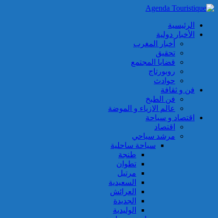
الرئيسية
الأخبار دولية
أخبار المغرب
تحقيق
قضايا المجتمع
روبورتاج
حوادث
فن و ثقافة
فن الطبخ
عالم الازياء و الموضة
اقتصاد و سياحة
اقتصاد
مرشد سياحي
سياحة ساحلية
طنجة
تطوان
مرتيل
السعيدية
العرائش
الجديدة
الوليدية