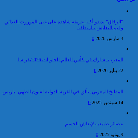
كاريكاتير
إطلاق النار خلال حفل
الصحافة بواشنطن:المهاجم
كان يستهدف مسؤولين
“الرقاق” بدبدو أكلة عريقة شاهدة على غنى الموروث الغذائي
حكوميين
وقيم التعايش بالمنطقة
3 مارس 2026
0
فتح بحث قضائي لتحديد ظروف
وملابسات إقدام شخص كان
برقية تهنئة إلى جلالة الملك
موضوع بحث قضائي على محاولة
من رئيس جمهورية البرتغال
المغرب يشارك في كأس العالم للحلويات 2026بفرنسا
الانتحار بالدار البيضاء
بمناسبة عيد العرش المجيد
22 يناير 2026
0
كاريكاتير
جلالة الملك يتوصل ببرقية
تهنئة من الرئيس الفيتنامي
المطبخ المغربي يتألق في القرية الدولية لفنون الطهي بباريس
بمناسبة عيد العرش المجيد
14 سبتمبر 2025
0
فتح بحث للتحقق من الأفعال
الإجرامية المنسوبة لأربع وعشرين
شخصا للاشتباه في تورطهم في
عصائر طبيعية لإنعاش الجسم
الامتناع عن القيام بعمل من أعمال
9 يونيو 2025
0
وظيفتهم بغرض الارتشاء