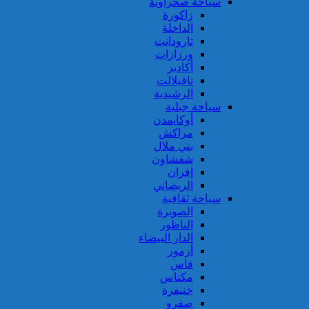
سياحة صحراوية
زاكورة
الداخلة
تارودانت
ورزازات
أكادير
تافيلالت
الرشيدية
سياحة جبلية
أوكايمدن
مراكش
بني ملال
شفشاون
إفران
الريصاني
سياحة ثقافية
الصويرة
الناظور
الدار البيضاء
أزمور
فاس
مكناس
خنيفرة
صفرو