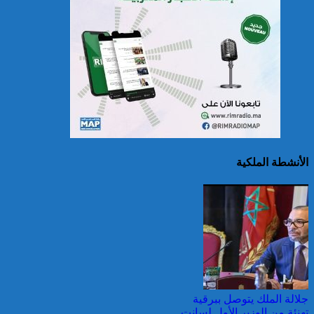
سريلانكا: إغلاق بعض
المدارس في مناطق جبلية
إثر فيضانات خلفت مصرع 5
أشخاص
الأنشطة الملكية
الصين تصدر إنذارين
لمواجهة العواصف المطيرة
وطقس شديد الحمل
الحراري
جلالة الملك يتوصل ببرقية
تهنئة من الوزير الأول لسانت