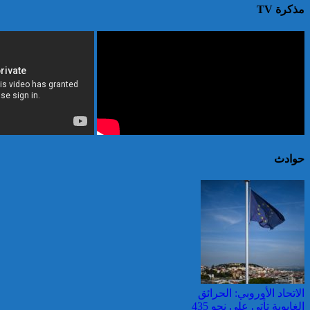
مذكرة TV
حوادث
الاتحاد الأوروبي: الحرائق
الغابوية تأتي على نحو 435