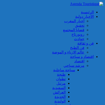
الرئيسية
الأخبار دولية
أخبار المغرب
تحقيق
قضايا المجتمع
روبورتاج
حوادث
فن و ثقافة
فن الطبخ
عالم الازياء و الموضة
اقتصاد و سياحة
اقتصاد
مرشد سياحي
سياحة ساحلية
طنجة
تطوان
مرتيل
السعيدية
العرائش
الجديدة
الوليدية