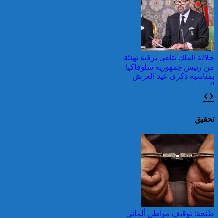
وطقس شديد الحمل
الحراري
جلالة الملك يتلقى برقية تهنئة
من رئيس جمهورية سلوفاكيا
بمناسبة ذكرى عيد العرش
المجيد
›
‹
اليونان: فرق الإطفاء تواصل
مكافحة حريق في شمال
غرب أثينا
تحقيق
عيد العرش: جلالة الملك
يتوصل ببرقية تهنئة من رئيس
الفلبين
قرابة ألف حريق في غابات
كندا وسحب الدخان تصل
طنجة: توقيف مواطن ألماني
إلى الشمال الشرقي