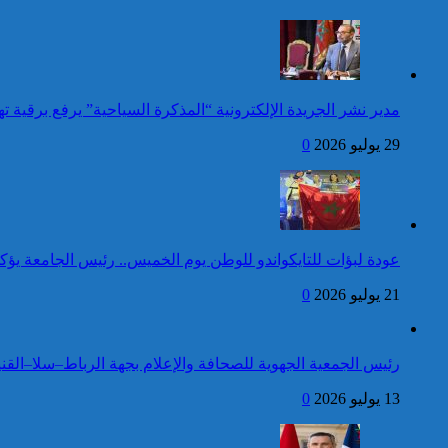
وضعية إعاقة لم يبلغوا أي مستوى
الأسبوع المنصرم
دراسي
كاريكاتير
عيد العرش: جلالة الملك
مدير نشر الجريدة الإلكترونية “المذكرة السياحية” يرفع برقية
يتلقى برقية تهنئة من رئيس
أوكرانيا
29 يوليو 2026
0
24 قتيلا و2861 جريحا
حصيلة حوادث السير
المديرية العامة للأمن الوطني تؤكد
بالمناطق الحضرية خلال
أن الادعاءات التي نشرتها صحيفة
الأسبوع المنصرم
بريطانية بشأن “اعتقال” مواطن
بريطاني عارية من الصحة
عودة لبؤات للتايكواندو للوطن يوم الخميس.. رئيس الجامعة يؤك
21 يوليو 2026
0
كاريكاتير
جلالة الملك يتوصل ببرقية
تهنئة من الوزير الأول لسانت
لوسيا بمناسبة عيد العرش
رئيس الجمعية الجهوية للصحافة والإعلام بجهة الرباط–سلا–القني
المجيد
42 قتيلا و3058 جريحا
13 يوليو 2026
0
حصيلة حوادث السير
توقيف شخص للاشتباه في تورطه
بالمناطق الحضرية خلال
في ارتكاب جريمة السرقة