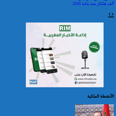
ألف هكتار منذ بداية 2026
›
‹
سريلانكا: إغلاق بعض
المدارس في مناطق جبلية
إثر فيضانات خلفت مصرع 5
أشخاص
الأنشطة الملكية
الصين تصدر إنذارين
لمواجهة العواصف المطيرة