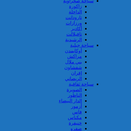
سياحة صحراوية
زاكورة
الداخلة
تارودانت
ورزازات
أكادير
تافيلالت
الرشيدية
سياحة جبلية
أوكايمدن
مراكش
بني ملال
شفشاون
إفران
الريصاني
سياحة ثقافية
الصويرة
الناظور
الدار البيضاء
أزمور
فاس
مكناس
خنيفرة
صفرو