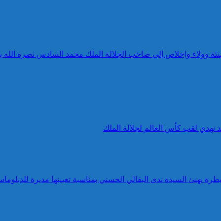
 تهنئة وولاء وإخلاص إلى صاحب الجلالة الملك محمد السادس نصره الله 
د نهدي لقب كأس العالم لجلالة الملك
طرة يهنئ السيدة ندى البقالي الحسني بمناسبة تعيينها مديرة للدبلوماس